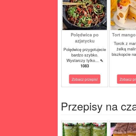
Polędwica po
Tort mango 
azjatycku
Torcik z man
żelką mali
Polędwicę przygotujecie
biszkopcie na
bardzo szybko.
Wystarczy tylko...
⇖
1083
Zobacz przepis!
Zobacz pr
Przepisy na cz