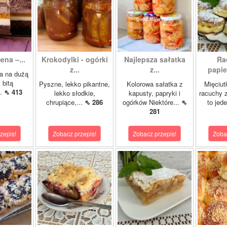
ena –...
Krokodylki - ogórki
Najlepsza sałatka
Ra
z...
z...
papie
a na dużą
 bitą
Pyszne, lekko pikantne,
Kolorowa sałatka z
Mięciut
..
⇖ 413
lekko słodkie,
kapusty, papryki i
racuchy 
chrupiące,...
⇖ 286
ogórków Niektóre...
⇖
to jede
281
zepis!
Zobacz przepis!
Zobacz przepis!
Zoba