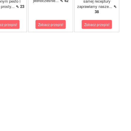
jednocześnie...
⇖ 42
nym pesto i
samej receptury
o prosty...
⇖ 23
zaprawiamy nasze...
⇖
38
cz przepis!
Zobacz przepis!
Zobacz przepis!