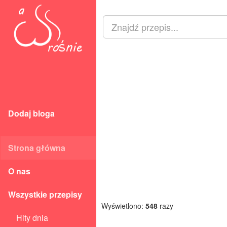
Dodaj bloga
Strona główna
O nas
Wszystkie przepisy
Wyświetlono:
548
razy
Hity dnia