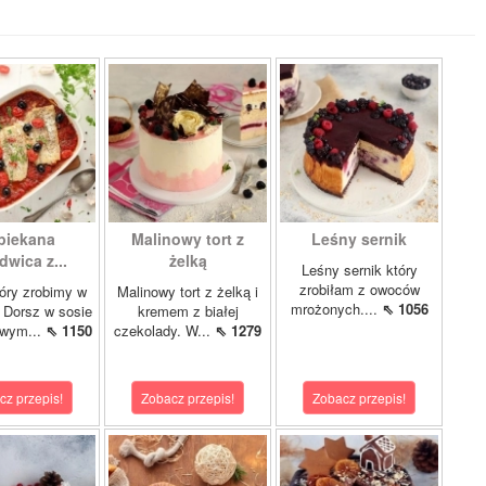
piekana
Malinowy tort z
Leśny sernik
dwica z...
żelką
Leśny sernik który
zrobiłam z owoców
óry zrobimy w
Malinowy tort z żelką i
mrożonych....
⇖ 1056
 Dorsz w sosie
kremem z białej
owym...
⇖ 1150
czekolady. W...
⇖ 1279
cz przepis!
Zobacz przepis!
Zobacz przepis!