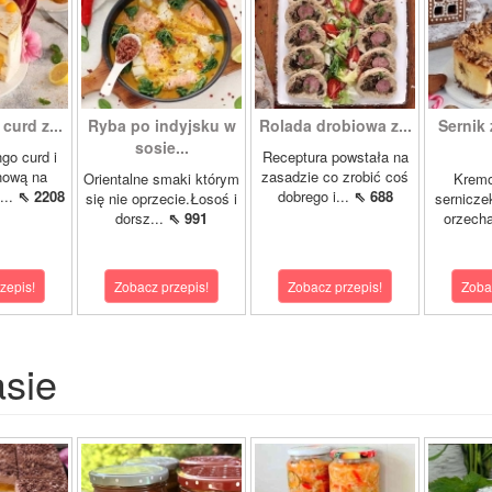
curd z...
Ryba po indyjsku w
Rolada drobiowa z...
Sernik 
sosie...
go curd i
Receptura powstała na
nową na
zasadzie co zrobić coś
Orientalne smaki którym
Krem
...
⇖ 2208
dobrego i...
⇖ 688
się nie oprzecie.Łosoś i
sernicze
dorsz...
⇖ 991
orzecha
zepis!
Zobacz przepis!
Zobacz przepis!
Zoba
asie