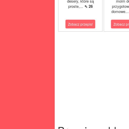
desery, które są
moim 
proste,...
⇖ 26
przygoto
domowe..
Zobacz przepis!
Zobacz pr