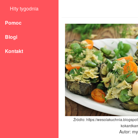
Hity tygodnia
Pomoc
Blogi
Kontakt
Źródło: https://wesolakuchnia.blogsp
kokardkam
Autor: m