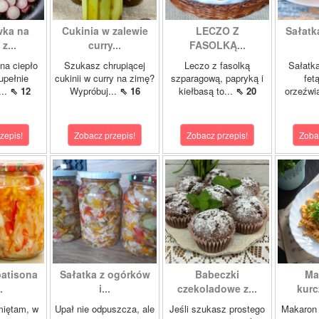
wka na
Cukinia w zalewie
LECZO Z
Sałatk
z...
curry...
FASOLKĄ...
na ciepło
Szukasz chrupiącej
Leczo z fasolką
Sałatka
upełnie
cukinii w curry na zimę?
szparagową, papryką i
fet
...
⇖ 12
Wypróbuj...
⇖ 16
kiełbasą to...
⇖ 20
orzeźwia
zepis!
Zobacz przepis!
Zobacz przepis!
Zoba
patisona
Sałatka z ogórków
Babeczki
Ma
.
i...
czekoladowe z...
kurc
miętam, w
Upał nie odpuszcza, ale
Jeśli szukasz prostego
Makaron 