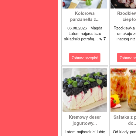
Kolorowa
Rzodkie
panzanella z...
ciepło 
06.08.2026 Magda
Rzodkiewka 
Latem najprostsze
smakuje z
składniki potrafią...
⇖ 7
inaczej niż
Zobacz przepis!
Zobacz pr
Kremowy deser
Sałatka z 
jogurtowy...
do..
Latem najbardziej lubię
Od kiedy pa