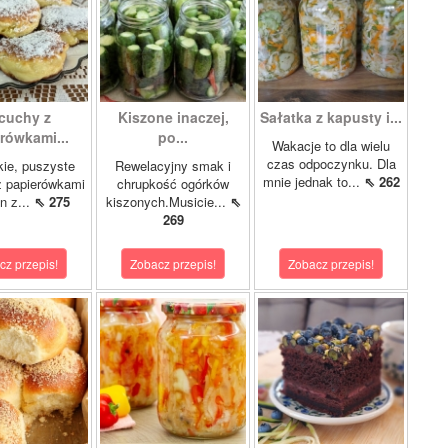
cuchy z
Kiszone inaczej,
Sałatka z kapusty i...
rówkami...
po...
Wakacje to dla wielu
czas odpoczynku. Dla
kie, puszyste
Rewelacyjny smak i
mnie jednak to...
⇖ 262
z papierówkami
chrupkość ogórków
n z...
⇖ 275
kiszonych.Musicie...
⇖
269
cz przepis!
Zobacz przepis!
Zobacz przepis!