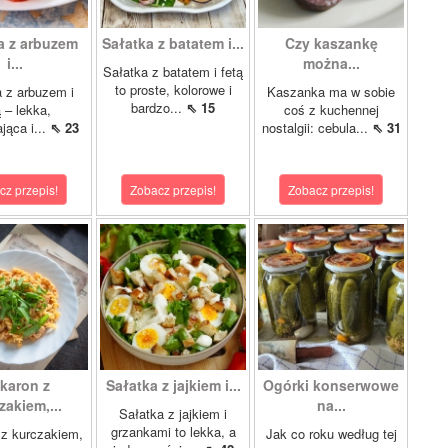
a z arbuzem
Sałatka z batatem i...
Czy kaszankę
i...
można...
Sałatka z batatem i fetą
to proste, kolorowe i
 z arbuzem i
Kaszanka ma w sobie
bardzo...
⇖ 15
ą – lekka,
coś z kuchennej
jąca i...
⇖ 23
nostalgii: cebula...
⇖ 31
cz przepis!
Zobacz przepis!
Zobacz przepis!
karon z
Sałatka z jajkiem i...
Ogórki konserwowe
zakiem,...
na...
Sałatka z jajkiem i
grzankami to lekka, a
z kurczakiem,
Jak co roku według tej