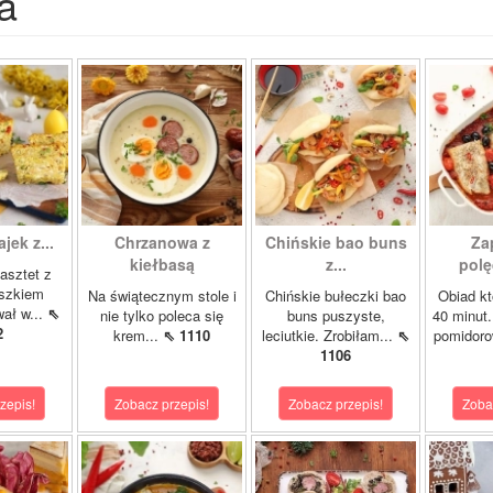
a
ajek z...
Chrzanowa z
Chińskie bao buns
Za
kiełbasą
z...
polę
asztet z
oszkiem
Na świątecznym stole i
Chińskie bułeczki bao
Obiad kt
wał w...
⇖
nie tylko poleca się
buns puszyste,
40 minut.
2
krem...
⇖ 1110
leciutkie. Zrobiłam...
⇖
pomidor
1106
zepis!
Zobacz przepis!
Zobacz przepis!
Zoba