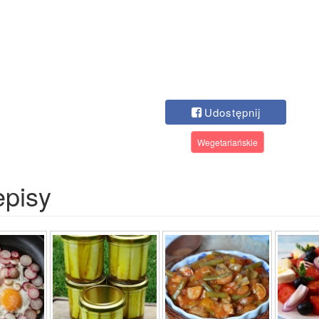
Udostępnij
Wegetariańskie
episy