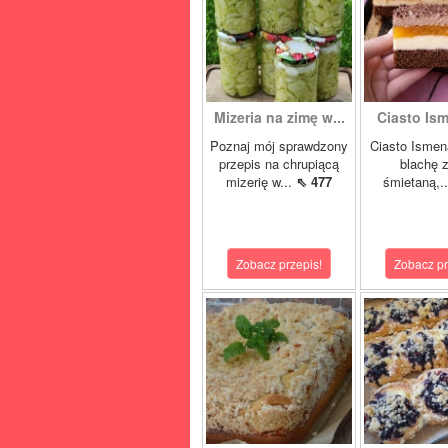
Mizeria na zimę w...
Ciasto Ism
Poznaj mój sprawdzony
Ciasto Ismen
przepis na chrupiącą
blachę z
mizerię w...
⇖ 477
śmietaną,.
Zobacz przepis!
Zobacz pr