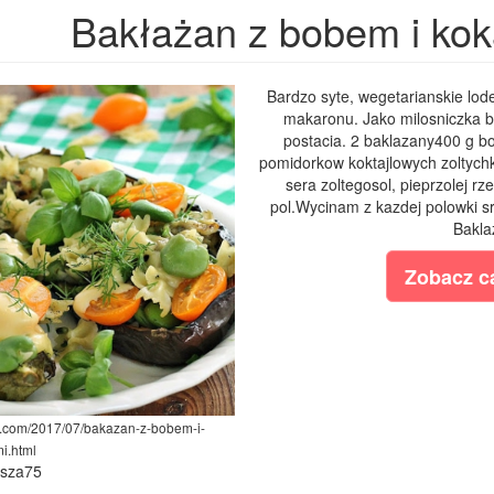
Bakłażan z bobem i ko
Bardzo syte, wegetarianskie lod
makaronu. Jako milosniczka 
postacia. 2 baklazany400 g b
pomidorkow koktajlowych zoltychk
sera zoltegosol, pieprzolej r
pol.Wycinam z kazdej polowki s
Bakla
Zobacz ca
ot.com/2017/07/bakazan-z-bobem-i-
i.html
ysza75