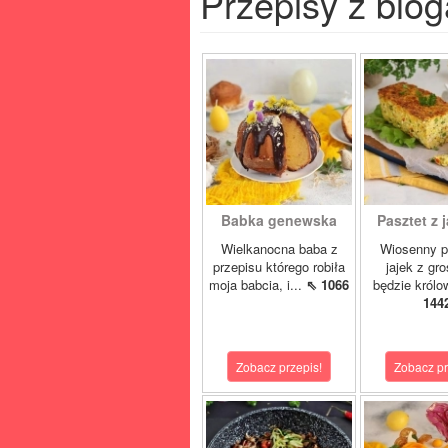
Przepisy z blog
Babka genewska
Pasztet z j
Wielkanocna baba z
Wiosenny p
przepisu którego robiła
jajek z gr
moja babcia, i...
⇖ 1066
będzie królo
144
Zobacz przepis!
Zobacz pr