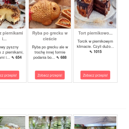
z piernikami
Ryba po grecku w
Tort piernikowo...
i...
cieście
Torcik w piernikowym
klimacie. Czyli dużo...
owy pyszny
Ryba po grecku ale w
⇖ 1015
k z piernikami,
trochę innej formie
mi i...
⇖ 654
podania bo...
⇖ 688
cz przepis!
Zobacz przepis!
Zobacz przepis!