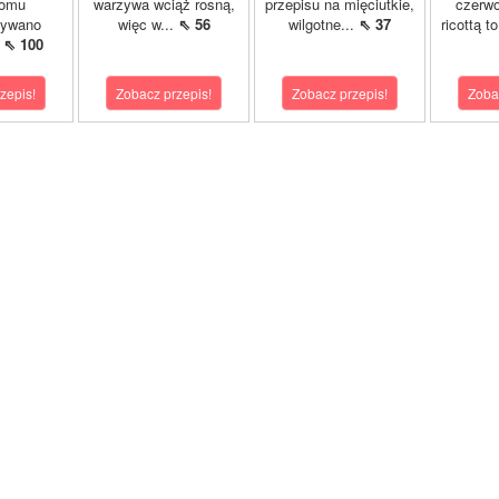
domu
warzywa wciąż rosną,
przepisu na mięciutkie,
czerwo
wywano
więc w...
⇖ 56
wilgotne...
⇖ 37
ricottą t
.
⇖ 100
zepis!
Zobacz przepis!
Zobacz przepis!
Zoba