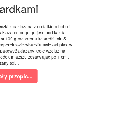
kardkami
eczki z baklazana z dodatkiem bobu i
baklazana moge go jesc pod kazda
obu100 g makaronu kokardki mini5
operek swiezybazylia swieza4 plastry
zepakowyBaklazany kroje wzdluz na
rodek miazszu zostawiajac po 1 cm .
zany sol...
ły przepis...