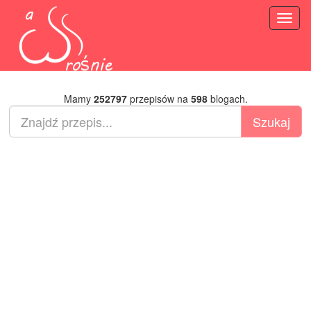
Toggl
naviga
Mamy
252797
przepisów na
598
blogach.