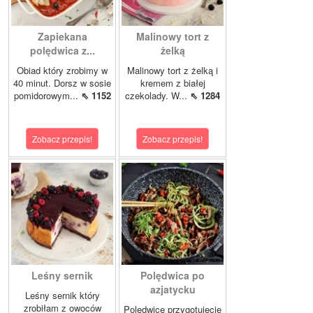
Zapiekana
Malinowy tort z
polędwica z...
żelką
Obiad który zrobimy w
Malinowy tort z żelką i
40 minut. Dorsz w sosie
kremem z białej
pomidorowym...
⇖ 1152
czekolady. W...
⇖ 1284
Zobacz przepis!
Zobacz przepis!
Leśny sernik
Polędwica po
azjatycku
Leśny sernik który
zrobiłam z owoców
Polędwicę przygotujecie