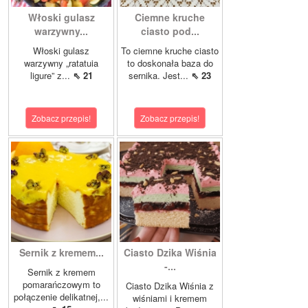
Włoski gulasz
Ciemne kruche
warzywny...
ciasto pod...
Włoski gulasz
To ciemne kruche ciasto
warzywny „ratatuia
to doskonała baza do
ligure” z...
⇖ 21
sernika. Jest...
⇖ 23
Zobacz przepis!
Zobacz przepis!
Sernik z kremem...
Ciasto Dzika Wiśnia
-...
Sernik z kremem
pomarańczowym to
Ciasto Dzika Wiśnia z
połączenie delikatnej,...
wiśniami i kremem