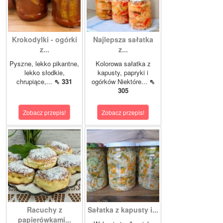
Krokodylki - ogórki
Najlepsza sałatka
z...
z...
Pyszne, lekko pikantne,
Kolorowa sałatka z
lekko słodkie,
kapusty, papryki i
chrupiące,...
⇖ 331
ogórków Niektóre...
⇖
305
Zobacz przepis!
Zobacz przepis!
Racuchy z
Sałatka z kapusty i...
papierówkami...