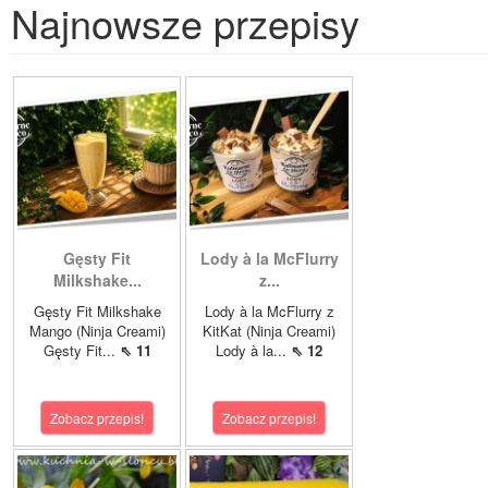
Najnowsze przepisy
Gęsty Fit
Lody à la McFlurry
Milkshake...
z...
Gęsty Fit Milkshake
Lody à la McFlurry z
Mango (Ninja Creami)
KitKat (Ninja Creami)
Gęsty Fit...
⇖ 11
Lody à la...
⇖ 12
Zobacz przepis!
Zobacz przepis!