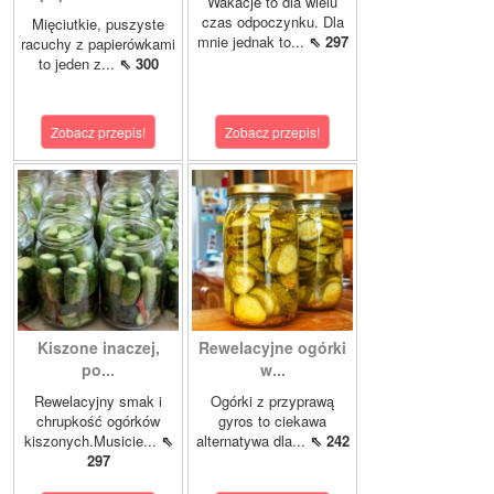
Wakacje to dla wielu
czas odpoczynku. Dla
Mięciutkie, puszyste
mnie jednak to...
⇖ 297
racuchy z papierówkami
to jeden z...
⇖ 300
Zobacz przepis!
Zobacz przepis!
Kiszone inaczej,
Rewelacyjne ogórki
po...
w...
Rewelacyjny smak i
Ogórki z przyprawą
chrupkość ogórków
gyros to ciekawa
kiszonych.Musicie...
⇖
alternatywa dla...
⇖ 242
297