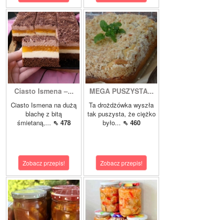
Ciasto Ismena –...
MEGA PUSZYSTA...
Ciasto Ismena na dużą
Ta drożdżówka wyszła
blachę z bitą
tak puszysta, że ciężko
śmietaną,...
⇖ 478
było...
⇖ 460
Zobacz przepis!
Zobacz przepis!