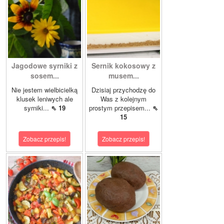
Jagodowe syrniki z
Sernik kokosowy z
sosem...
musem...
Nie jestem wielbicielką
Dzisiaj przychodzę do
klusek leniwych ale
Was z kolejnym
syrniki...
⇖ 19
prostym przepisem...
⇖
15
Zobacz przepis!
Zobacz przepis!