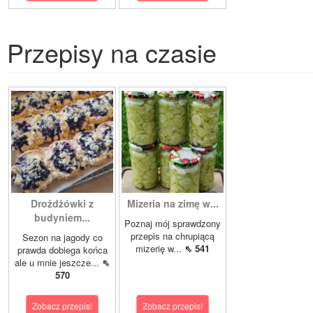
Przepisy na czasie
Drożdżówki z
Mizeria na zimę w...
budyniem...
Poznaj mój sprawdzony
przepis na chrupiącą
Sezon na jagody co
mizerię w...
⇖ 541
prawda dobiega końca
ale u mnie jeszcze...
⇖
570
Zobacz przepis!
Zobacz przepis!