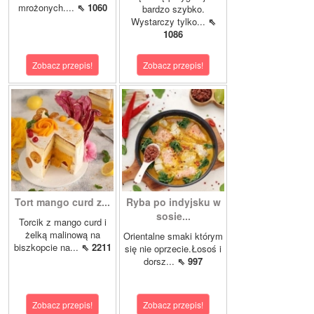
mrożonych....
⇖ 1060
bardzo szybko.
Wystarczy tylko...
⇖
1086
Zobacz przepis!
Zobacz przepis!
Tort mango curd z...
Ryba po indyjsku w
sosie...
Torcik z mango curd i
żelką malinową na
Orientalne smaki którym
biszkopcie na...
⇖ 2211
się nie oprzecie.Łosoś i
dorsz...
⇖ 997
Zobacz przepis!
Zobacz przepis!