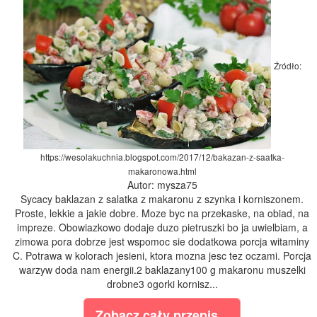
Źródło:
https://wesolakuchnia.blogspot.com/2017/12/bakazan-z-saatka-
makaronowa.html
Autor: mysza75
Sycacy baklazan z salatka z makaronu z szynka i korniszonem.
Proste, lekkie a jakie dobre. Moze byc na przekaske, na obiad, na
impreze. Obowiazkowo dodaje duzo pietruszki bo ja uwielbiam, a
zimowa pora dobrze jest wspomoc sie dodatkowa porcja witaminy
C. Potrawa w kolorach jesieni, ktora mozna jesc tez oczami. Porcja
warzyw doda nam energii.2 baklazany100 g makaronu muszelki
drobne3 ogorki kornisz...
Zobacz cały przepis...