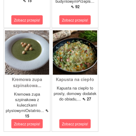
⇖ 15
budyniowymPrzepis...
⇖ 92
Zobacz przepis!
Zobacz przepis!
Kremowa zupa
Kapusta na ciepło
szpinakowa...
Kapusta na ciepło to
prosty, domowy dodatek
Kremowa zupa
do obiadu,...
⇖ 27
szpinakowa z
kuleczkami
ptysiowymiOstatnio...
⇖
15
Zobacz przepis!
Zobacz przepis!