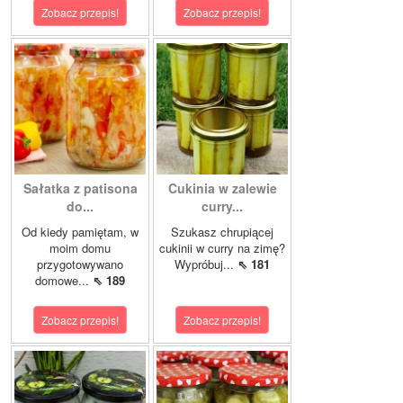
Zobacz przepis!
Zobacz przepis!
Sałatka z patisona
Cukinia w zalewie
do...
curry...
Od kiedy pamiętam, w
Szukasz chrupiącej
moim domu
cukinii w curry na zimę?
przygotowywano
Wypróbuj...
⇖ 181
domowe...
⇖ 189
Zobacz przepis!
Zobacz przepis!