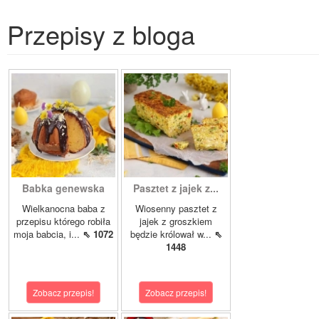
Przepisy z bloga
Babka genewska
Pasztet z jajek z...
Wielkanocna baba z
Wiosenny pasztet z
przepisu którego robiła
jajek z groszkiem
moja babcia, i...
⇖ 1072
będzie królował w...
⇖
1448
Zobacz przepis!
Zobacz przepis!