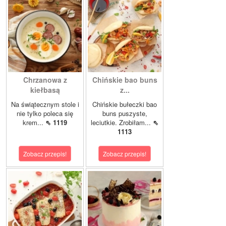
Chrzanowa z
Chińskie bao buns
kiełbasą
z...
Na świątecznym stole i
Chińskie bułeczki bao
nie tylko poleca się
buns puszyste,
krem...
⇖ 1119
leciutkie. Zrobiłam...
⇖
1113
Zobacz przepis!
Zobacz przepis!