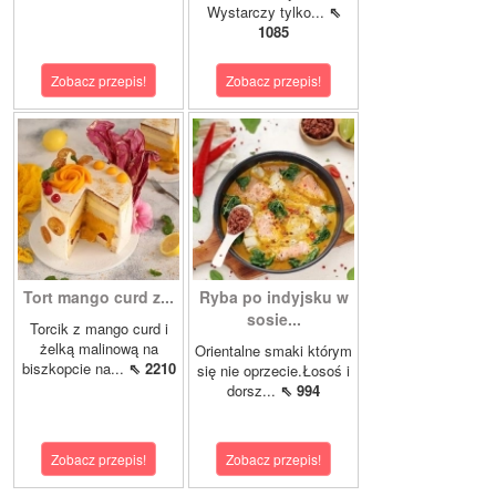
Wystarczy tylko...
⇖
1085
Zobacz przepis!
Zobacz przepis!
Tort mango curd z...
Ryba po indyjsku w
sosie...
Torcik z mango curd i
żelką malinową na
Orientalne smaki którym
biszkopcie na...
⇖ 2210
się nie oprzecie.Łosoś i
dorsz...
⇖ 994
Zobacz przepis!
Zobacz przepis!