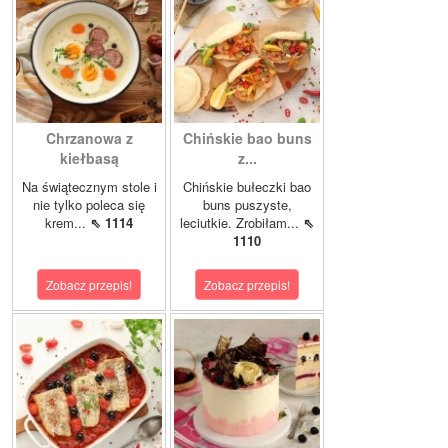
Chrzanowa z
Chińskie bao buns
kiełbasą
z...
Na świątecznym stole i
Chińskie bułeczki bao
nie tylko poleca się
buns puszyste,
krem...
⇖ 1114
leciutkie. Zrobiłam...
⇖
1110
Zobacz przepis!
Zobacz przepis!