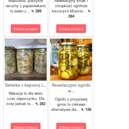
Mięciutkie, puszyste
Rewelacyjny smak i
racuchy z papierówkami
chrupkość ogórków
to jeden z...
⇖ 289
kiszonych.Musicie...
⇖
284
Zobacz przepis!
Zobacz przepis!
Sałatka z kapusty i...
Rewelacyjne ogórki
w...
Wakacje to dla wielu
czas odpoczynku. Dla
Ogórki z przyprawą
mnie jednak to...
⇖ 282
gyros to ciekawa
alternatywa dla...
⇖ 158
Zobacz przepis!
Zobacz przepis!