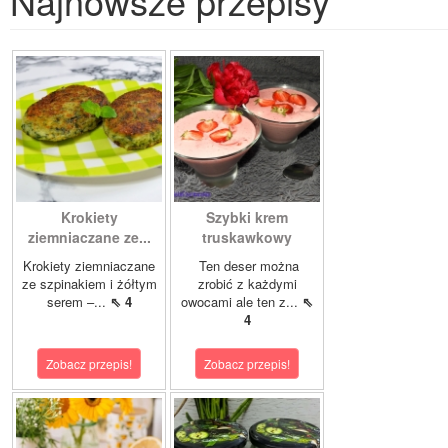
Najnowsze przepisy
Krokiety
Szybki krem
ziemniaczane ze...
truskawkowy
Krokiety ziemniaczane
Ten deser można
ze szpinakiem i żółtym
zrobić z każdymi
serem –...
⇖ 4
owocami ale ten z...
⇖
4
Zobacz przepis!
Zobacz przepis!