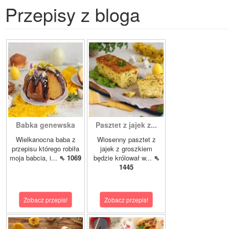
Przepisy z bloga
Babka genewska
Pasztet z jajek z...
Wielkanocna baba z
Wiosenny pasztet z
przepisu którego robiła
jajek z groszkiem
moja babcia, i...
⇖ 1069
będzie królował w...
⇖
1445
Zobacz przepis!
Zobacz przepis!