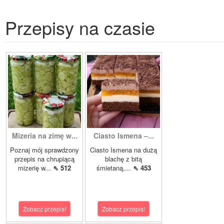
Przepisy na czasie
Mizeria na zimę w...
Ciasto Ismena –...
Poznaj mój sprawdzony
Ciasto Ismena na dużą
przepis na chrupiącą
blachę z bitą
mizerię w...
⇖ 512
śmietaną,...
⇖ 453
Zobacz przepis!
Zobacz przepis!