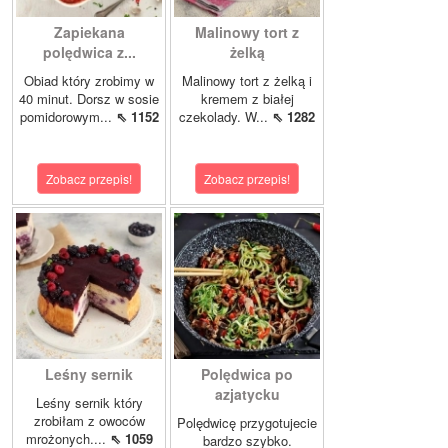
Zapiekana
Malinowy tort z
polędwica z...
żelką
Obiad który zrobimy w
Malinowy tort z żelką i
40 minut. Dorsz w sosie
kremem z białej
pomidorowym...
⇖ 1152
czekolady. W...
⇖ 1282
Zobacz przepis!
Zobacz przepis!
Leśny sernik
Polędwica po
azjatycku
Leśny sernik który
zrobiłam z owoców
Polędwicę przygotujecie
mrożonych....
⇖ 1059
bardzo szybko.