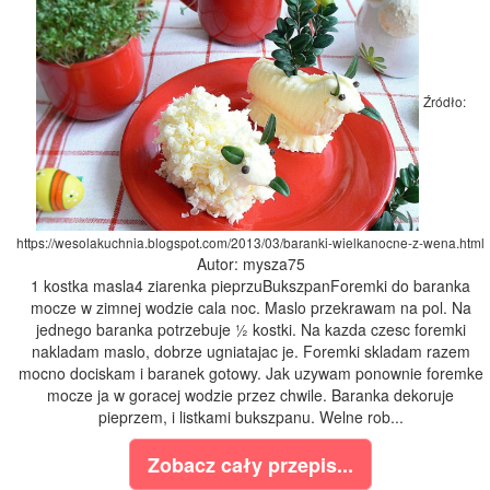
Źródło:
https://wesolakuchnia.blogspot.com/2013/03/baranki-wielkanocne-z-wena.html
Autor: mysza75
1 kostka masla4 ziarenka pieprzuBukszpanForemki do baranka
mocze w zimnej wodzie cala noc. Maslo przekrawam na pol. Na
jednego baranka potrzebuje ½ kostki. Na kazda czesc foremki
nakladam maslo, dobrze ugniatajac je. Foremki skladam razem
mocno dociskam i baranek gotowy. Jak uzywam ponownie foremke
mocze ja w goracej wodzie przez chwile. Baranka dekoruje
pieprzem, i listkami bukszpanu. Welne rob...
Zobacz cały przepis...