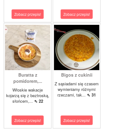
Zobacz przepis!
Zobacz przepis!
Buratta z
Bigos z cukinii
pomidorem,...
Z sąsiadami się czasem
wymieniamy różnymi
Włoskie wakacje
rzeczami, tak...
⇖ 31
kojarzą się z beztroską,
słońcem,...
⇖ 22
Zobacz przepis!
Zobacz przepis!