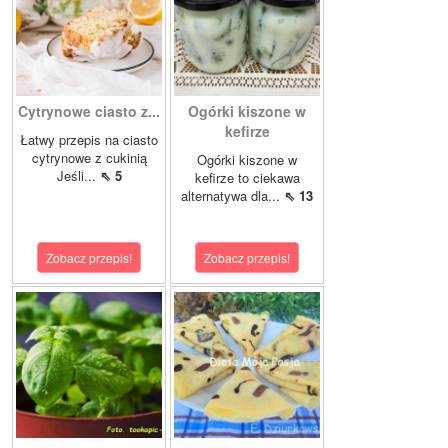
Cytrynowe ciasto z...
Ogórki kiszone w
kefirze
Łatwy przepis na ciasto
cytrynowe z cukinią
Ogórki kiszone w
Jeśli...
⇖ 5
kefirze to ciekawa
alternatywa dla...
⇖ 13
Zobacz przepis!
Zobacz przepis!