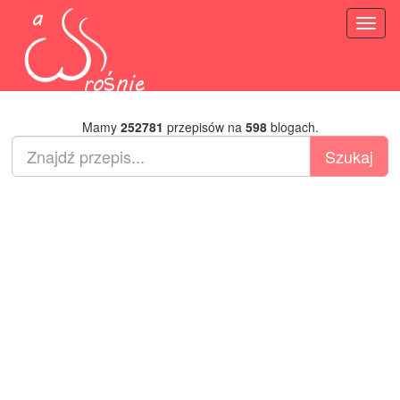
Toggl
naviga
Mamy
252781
przepisów na
598
blogach.