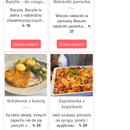
Bazylia – do czego...
Naleśniki panterka
–...
Bazylia. Bazylia to
jedna z najbardziej
Wesołe naleśniki w
charakterystycznych...
panterkę Wesołe
⇖ 16
naleśniki panterka...
⇖
27
Zobacz przepis!
Zobacz przepis!
Schabowe z kością
Zapiekanka z
–...
kopytkami
Są takie obiady, których
Jeśli szukasz pomysłu
zapachu nie da się
na sycący, prosty i
pomylić z...
⇖ 24
wyjątkowo...
⇖ 24