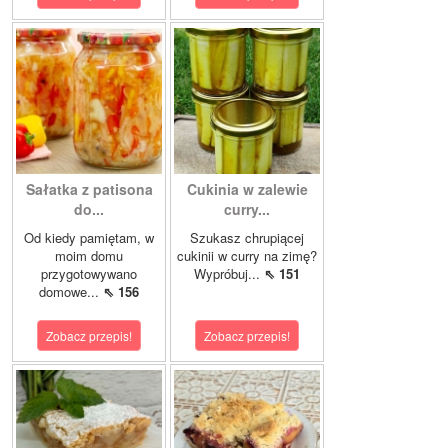
Sałatka z patisona
Cukinia w zalewie
do...
curry...
Od kiedy pamiętam, w
Szukasz chrupiącej
moim domu
cukinii w curry na zimę?
przygotowywano
Wypróbuj...
⇖ 151
domowe...
⇖ 156
Zobacz przepis!
Zobacz przepis!