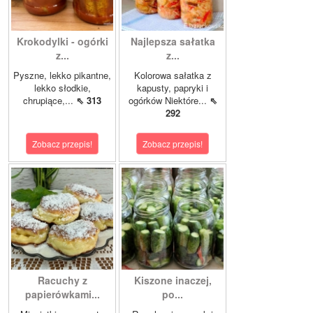
Krokodylki - ogórki
Najlepsza sałatka
z...
z...
Pyszne, lekko pikantne,
Kolorowa sałatka z
lekko słodkie,
kapusty, papryki i
chrupiące,...
⇖ 313
ogórków Niektóre...
⇖
292
Zobacz przepis!
Zobacz przepis!
Racuchy z
Kiszone inaczej,
papierówkami...
po...