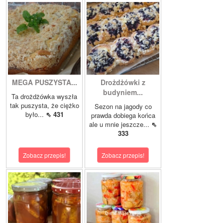
MEGA PUSZYSTA...
Drożdżówki z
budyniem...
Ta drożdżówka wyszła
tak puszysta, że ciężko
Sezon na jagody co
było...
⇖ 431
prawda dobiega końca
ale u mnie jeszcze...
⇖
333
Zobacz przepis!
Zobacz przepis!