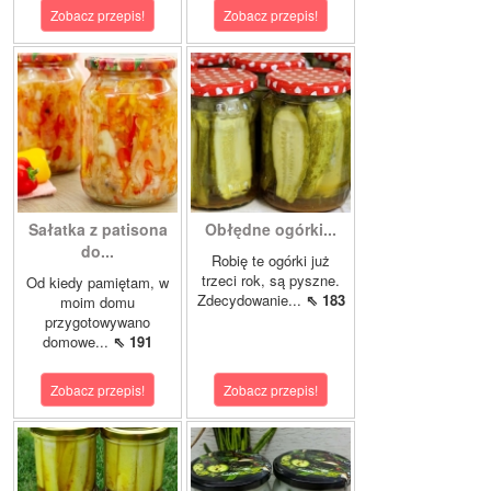
Zobacz przepis!
Zobacz przepis!
Sałatka z patisona
Obłędne ogórki...
do...
Robię te ogórki już
trzeci rok, są pyszne.
Od kiedy pamiętam, w
Zdecydowanie...
⇖ 183
moim domu
przygotowywano
domowe...
⇖ 191
Zobacz przepis!
Zobacz przepis!