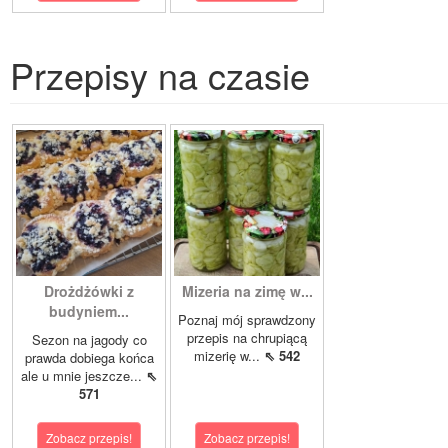
Przepisy na czasie
Drożdżówki z
Mizeria na zimę w...
budyniem...
Poznaj mój sprawdzony
przepis na chrupiącą
Sezon na jagody co
mizerię w...
⇖ 542
prawda dobiega końca
ale u mnie jeszcze...
⇖
571
Zobacz przepis!
Zobacz przepis!