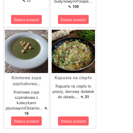
⇖ 17
budyniowymPrzepis...
⇖ 109
Zobacz przepis!
Zobacz przepis!
Kremowa zupa
Kapusta na ciepło
szpinakowa...
Kapusta na ciepło to
prosty, domowy dodatek
Kremowa zupa
do obiadu,...
⇖ 31
szpinakowa z
kuleczkami
ptysiowymiOstatnio...
⇖
19
Zobacz przepis!
Zobacz przepis!