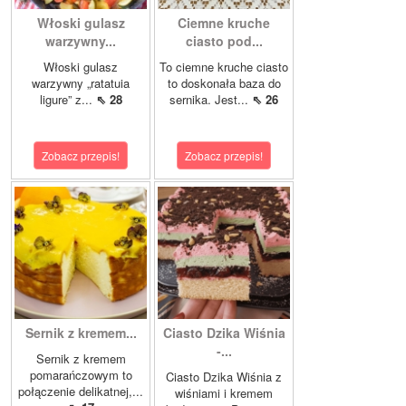
Włoski gulasz
Ciemne kruche
warzywny...
ciasto pod...
Włoski gulasz
To ciemne kruche ciasto
warzywny „ratatuia
to doskonała baza do
ligure” z...
⇖ 28
sernika. Jest...
⇖ 26
Zobacz przepis!
Zobacz przepis!
Sernik z kremem...
Ciasto Dzika Wiśnia
-...
Sernik z kremem
pomarańczowym to
Ciasto Dzika Wiśnia z
połączenie delikatnej,...
wiśniami i kremem