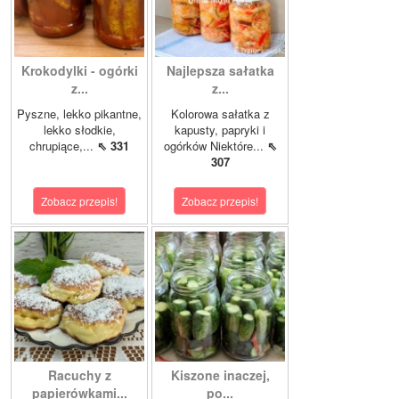
Krokodylki - ogórki
Najlepsza sałatka
z...
z...
Pyszne, lekko pikantne,
Kolorowa sałatka z
lekko słodkie,
kapusty, papryki i
chrupiące,...
⇖ 331
ogórków Niektóre...
⇖
307
Zobacz przepis!
Zobacz przepis!
Racuchy z
Kiszone inaczej,
papierówkami...
po...