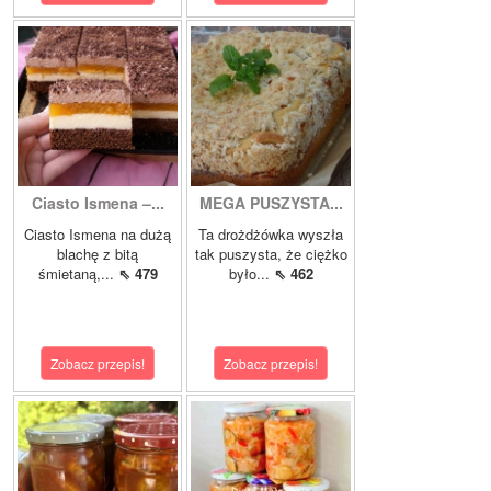
Ciasto Ismena –...
MEGA PUSZYSTA...
Ciasto Ismena na dużą
Ta drożdżówka wyszła
blachę z bitą
tak puszysta, że ciężko
śmietaną,...
⇖ 479
było...
⇖ 462
Zobacz przepis!
Zobacz przepis!