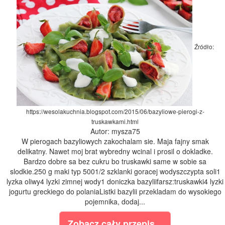
Źródło:
https://wesolakuchnia.blogspot.com/2015/06/bazyliowe-pierogi-z-
truskawkami.html
Autor: mysza75
W pierogach bazyliowych zakochalam sie. Maja fajny smak
delikatny. Nawet moj brat wybredny wcinal i prosil o dokladke.
Bardzo dobre sa bez cukru bo truskawki same w sobie sa
slodkie.250 g maki typ 5001/2 szklanki goracej wodyszczypta soli1
lyzka oliwy4 lyzki zimnej wody1 doniczka bazyliifarsz:truskawki4 lyzki
jogurtu greckiego do polaniaListki bazylii przekladam do wysokiego
pojemnika, dodaj...
Zobacz cały przepis...