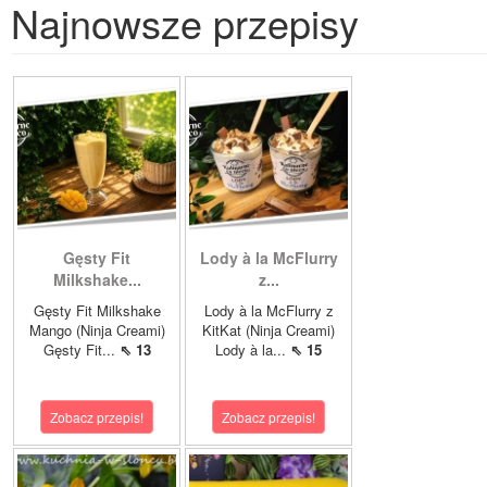
Najnowsze przepisy
Gęsty Fit
Lody à la McFlurry
Milkshake...
z...
Gęsty Fit Milkshake
Lody à la McFlurry z
Mango (Ninja Creami)
KitKat (Ninja Creami)
Gęsty Fit...
⇖ 13
Lody à la...
⇖ 15
Zobacz przepis!
Zobacz przepis!