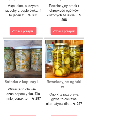
Mięciutkie, puszyste
Rewelacyjny smak i
racuchy z papierówkami
chrupkość ogórków
to jeden z...
⇖ 303
kiszonych.Musicie...
⇖
298
Zobacz przepis!
Zobacz przepis!
Sałatka z kapusty i...
Rewelacyjne ogórki
w...
Wakacje to dla wielu
czas odpoczynku. Dla
Ogórki z przyprawą
mnie jednak to...
⇖ 297
gyros to ciekawa
alternatywa dla...
⇖ 247