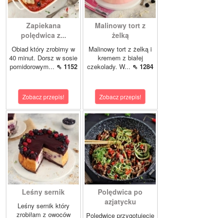
Zapiekana
Malinowy tort z
polędwica z...
żelką
Obiad który zrobimy w
Malinowy tort z żelką i
40 minut. Dorsz w sosie
kremem z białej
pomidorowym...
⇖ 1152
czekolady. W...
⇖ 1284
Zobacz przepis!
Zobacz przepis!
Leśny sernik
Polędwica po
azjatycku
Leśny sernik który
zrobiłam z owoców
Polędwicę przygotujecie