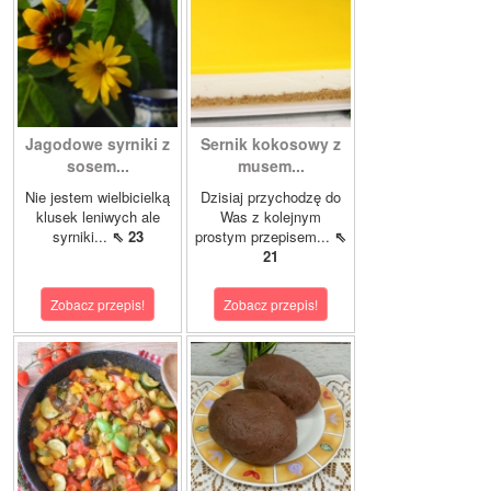
Jagodowe syrniki z
Sernik kokosowy z
sosem...
musem...
Nie jestem wielbicielką
Dzisiaj przychodzę do
klusek leniwych ale
Was z kolejnym
syrniki...
⇖ 23
prostym przepisem...
⇖
21
Zobacz przepis!
Zobacz przepis!