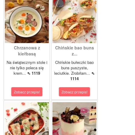
Chrzanowa z
Chińskie bao buns
kiełbasą
z...
Na świątecznym stole i
Chińskie bułeczki bao
nie tylko poleca się
buns puszyste,
krem...
⇖ 1119
leciutkie. Zrobiłam...
⇖
1114
Zobacz przepis!
Zobacz przepis!