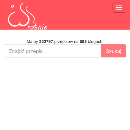
Toggl
naviga
Mamy
252797
przepisów na
598
blogach.