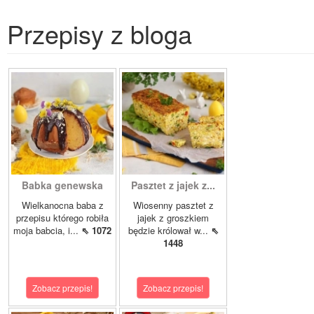
Przepisy z bloga
Babka genewska
Pasztet z jajek z...
Wielkanocna baba z
Wiosenny pasztet z
przepisu którego robiła
jajek z groszkiem
moja babcia, i...
⇖ 1072
będzie królował w...
⇖
1448
Zobacz przepis!
Zobacz przepis!