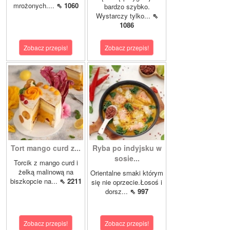
mrożonych....
⇖ 1060
bardzo szybko.
Wystarczy tylko...
⇖
1086
Zobacz przepis!
Zobacz przepis!
Tort mango curd z...
Ryba po indyjsku w
sosie...
Torcik z mango curd i
żelką malinową na
Orientalne smaki którym
biszkopcie na...
⇖ 2211
się nie oprzecie.Łosoś i
dorsz...
⇖ 997
Zobacz przepis!
Zobacz przepis!