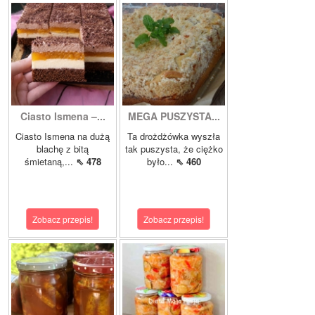
Ciasto Ismena –...
MEGA PUSZYSTA...
Ciasto Ismena na dużą
Ta drożdżówka wyszła
blachę z bitą
tak puszysta, że ciężko
śmietaną,...
⇖ 478
było...
⇖ 460
Zobacz przepis!
Zobacz przepis!