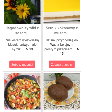
Jagodowe syrniki z
Sernik kokosowy z
sosem...
musem...
Nie jestem wielbicielką
Dzisiaj przychodzę do
klusek leniwych ale
Was z kolejnym
syrniki...
⇖ 19
prostym przepisem...
⇖
15
Zobacz przepis!
Zobacz przepis!