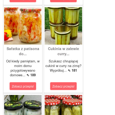
Sałatka z patisona
Cukinia w zalewie
do...
curry...
Od kiedy pamiętam, w
Szukasz chrupiącej
moim domu
cukinii w curry na zimę?
przygotowywano
Wypróbuj...
⇖ 181
domowe...
⇖ 189
Zobacz przepis!
Zobacz przepis!