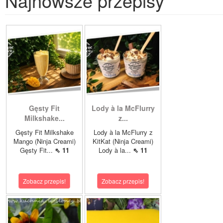
Najnowsze przepisy
Gęsty Fit
Lody à la McFlurry
Milkshake...
z...
Gęsty Fit Milkshake
Lody à la McFlurry z
Mango (Ninja Creami)
KitKat (Ninja Creami)
Gęsty Fit...
⇖ 11
Lody à la...
⇖ 11
Zobacz przepis!
Zobacz przepis!