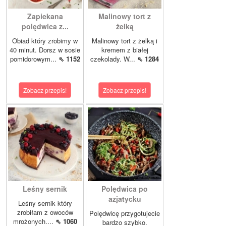
Zapiekana
Malinowy tort z
polędwica z...
żelką
Obiad który zrobimy w
Malinowy tort z żelką i
40 minut. Dorsz w sosie
kremem z białej
pomidorowym...
⇖ 1152
czekolady. W...
⇖ 1284
Zobacz przepis!
Zobacz przepis!
Leśny sernik
Polędwica po
azjatycku
Leśny sernik który
zrobiłam z owoców
Polędwicę przygotujecie
mrożonych....
⇖ 1060
bardzo szybko.