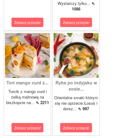
Wystarczy tylko...
⇖
1086
Zobacz przepis!
Zobacz przepis!
Tort mango curd z...
Ryba po indyjsku w
sosie...
Torcik z mango curd i
żelką malinową na
Orientalne smaki którym
biszkopcie na...
⇖ 2211
się nie oprzecie.Łosoś i
dorsz...
⇖ 997
Zobacz przepis!
Zobacz przepis!