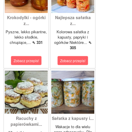
Krokodylki - ogórki
Najlepsza sałatka
z...
z...
Pyszne, lekko pikantne,
Kolorowa sałatka z
lekko słodkie,
kapusty, papryki i
chrupiące,...
⇖ 331
ogórków Niektóre...
⇖
305
Zobacz przepis!
Zobacz przepis!
Racuchy z
Sałatka z kapusty i...
papierówkami...
Wakacje to dla wielu
czas odpoczynku. Dla