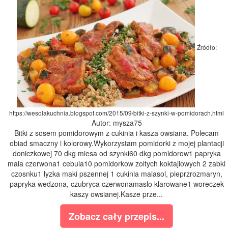
Źródło:
https://wesolakuchnia.blogspot.com/2015/09/bitki-z-szynki-w-pomidorach.html
Autor: mysza75
Bitki z sosem pomidorowym z cukinia i kasza owsiana. Polecam
obiad smaczny i kolorowy.Wykorzystam pomidorki z mojej plantacji
doniczkowej 70 dkg miesa od szynki60 dkg pomidorow1 papryka
mala czerwona1 cebula10 pomidorkow zoltych koktajlowych 2 zabki
czosnku1 lyzka maki pszennej 1 cukinia malasol, pieprzrozmaryn,
papryka wedzona, czubryca czerwonamaslo klarowane1 woreczek
kaszy owsianej.Kasze prze...
Zobacz cały przepis...