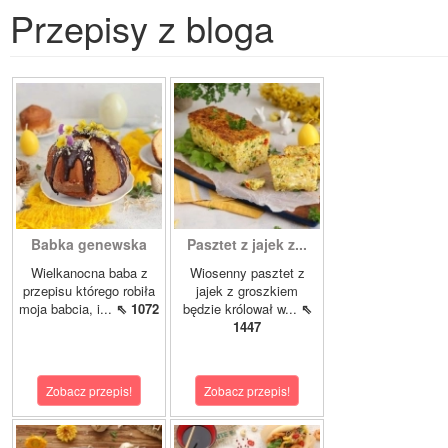
Przepisy z bloga
Babka genewska
Pasztet z jajek z...
Wielkanocna baba z
Wiosenny pasztet z
przepisu którego robiła
jajek z groszkiem
moja babcia, i...
⇖ 1072
będzie królował w...
⇖
1447
Zobacz przepis!
Zobacz przepis!