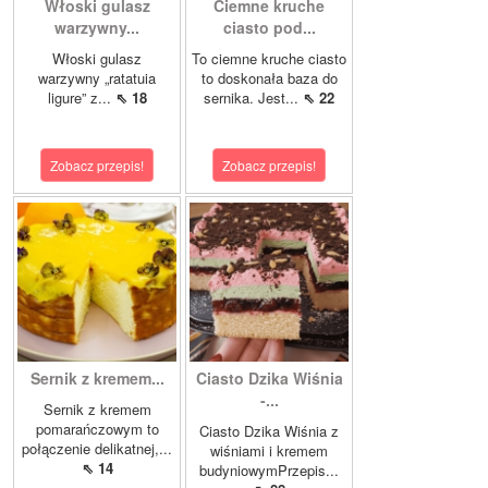
Włoski gulasz
Ciemne kruche
warzywny...
ciasto pod...
Włoski gulasz
To ciemne kruche ciasto
warzywny „ratatuia
to doskonała baza do
ligure” z...
⇖ 18
sernika. Jest...
⇖ 22
Zobacz przepis!
Zobacz przepis!
Sernik z kremem...
Ciasto Dzika Wiśnia
-...
Sernik z kremem
pomarańczowym to
Ciasto Dzika Wiśnia z
połączenie delikatnej,...
wiśniami i kremem
⇖ 14
budyniowymPrzepis...