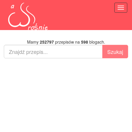
Toggl
naviga
Mamy
252797
przepisów na
598
blogach.