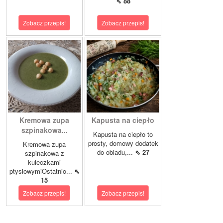
⇖ 88
Zobacz przepis!
Zobacz przepis!
Kremowa zupa
Kapusta na ciepło
szpinakowa...
Kapusta na ciepło to
prosty, domowy dodatek
Kremowa zupa
do obiadu,...
⇖ 27
szpinakowa z
kuleczkami
ptysiowymiOstatnio...
⇖
15
Zobacz przepis!
Zobacz przepis!