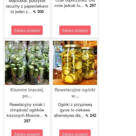
Mięciutkie, puszyste
mnie jednak to...
⇖ 297
racuchy z papierówkami
to jeden z...
⇖ 300
Zobacz przepis!
Zobacz przepis!
Kiszone inaczej,
Rewelacyjne ogórki
po...
w...
Rewelacyjny smak i
Ogórki z przyprawą
chrupkość ogórków
gyros to ciekawa
kiszonych.Musicie...
⇖
alternatywa dla...
⇖ 242
297
Zobacz przepis!
Zobacz przepis!