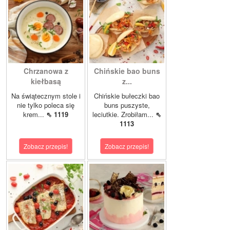
Chrzanowa z
Chińskie bao buns
kiełbasą
z...
Na świątecznym stole i
Chińskie bułeczki bao
nie tylko poleca się
buns puszyste,
krem...
⇖ 1119
leciutkie. Zrobiłam...
⇖
1113
Zobacz przepis!
Zobacz przepis!