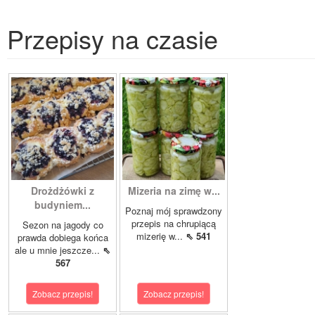
Przepisy na czasie
Drożdżówki z
Mizeria na zimę w...
budyniem...
Poznaj mój sprawdzony
przepis na chrupiącą
Sezon na jagody co
mizerię w...
⇖ 541
prawda dobiega końca
ale u mnie jeszcze...
⇖
567
Zobacz przepis!
Zobacz przepis!