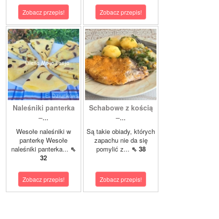
Zobacz przepis!
Zobacz przepis!
Naleśniki panterka
Schabowe z kością
–...
–...
Wesołe naleśniki w
Są takie obiady, których
panterkę Wesołe
zapachu nie da się
naleśniki panterka...
⇖
pomylić z...
⇖ 38
32
Zobacz przepis!
Zobacz przepis!