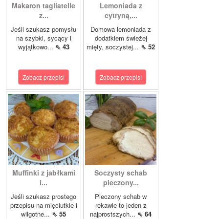
Makaron tagliatelle
Lemoniada z
z...
cytryną,...
Jeśli szukasz pomysłu
Domowa lemoniada z
na szybki, sycący i
dodatkiem świeżej
wyjątkowo...
⇖ 43
mięty, soczystej...
⇖ 52
Zobacz przepis!
Zobacz przepis!
Muffinki z jabłkami
Soczysty schab
i...
pieczony...
Jeśli szukasz prostego
Pieczony schab w
przepisu na mięciutkie i
rękawie to jeden z
wilgotne...
⇖ 55
najprostszych...
⇖ 64