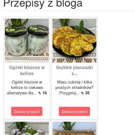
Przepisy z bloga
Ogórki kiszone w
Szybkie placuszki
kefirze
z...
Ogórki kiszone w
Masz cukinię i kilka
kefirze to ciekawa
prostych składników?
alternatywa dla...
⇖ 16
Przygotuj...
⇖ 35
Zobacz przepis!
Zobacz przepis!