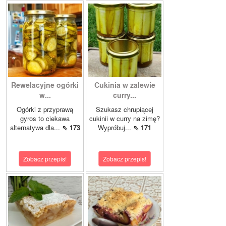
Rewelacyjne ogórki
Cukinia w zalewie
w...
curry...
Ogórki z przyprawą
Szukasz chrupiącej
gyros to ciekawa
cukinii w curry na zimę?
alternatywa dla...
⇖ 173
Wypróbuj...
⇖ 171
Zobacz przepis!
Zobacz przepis!