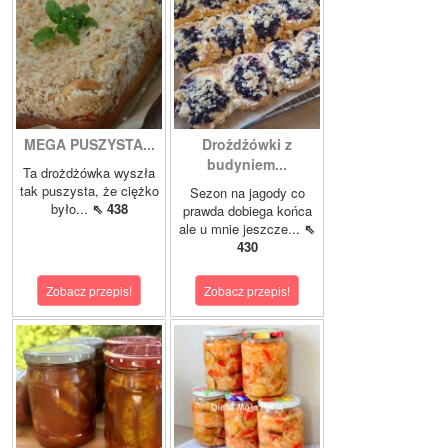
MEGA PUSZYSTA...
Drożdżówki z
budyniem...
Ta drożdżówka wyszła
tak puszysta, że ciężko
Sezon na jagody co
było...
⇖ 438
prawda dobiega końca
ale u mnie jeszcze...
⇖
430
Zobacz przepis!
Zobacz przepis!