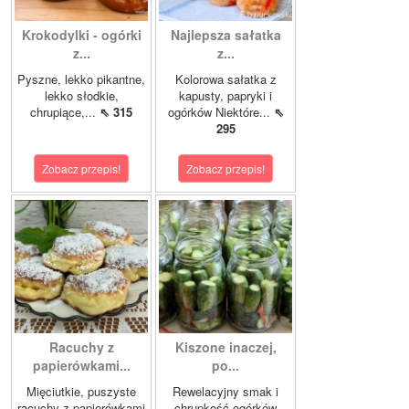
Krokodylki - ogórki
Najlepsza sałatka
z...
z...
Pyszne, lekko pikantne,
Kolorowa sałatka z
lekko słodkie,
kapusty, papryki i
chrupiące,...
⇖ 315
ogórków Niektóre...
⇖
295
Zobacz przepis!
Zobacz przepis!
Racuchy z
Kiszone inaczej,
papierówkami...
po...
Mięciutkie, puszyste
Rewelacyjny smak i
racuchy z papierówkami
chrupkość ogórków