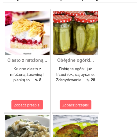
Ciasto z mrożoną...
Obłędne ogórki...
Kruche ciasto z
Robię te ogórki już
mrożoną żurawiną i
trzeci rok, są pyszne.
pianką to...
⇖ 8
Zdecydowanie...
⇖ 28
Zobacz przepis!
Zobacz przepis!