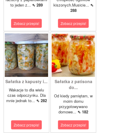
to jeden z...
⇖ 289
kiszonych.Musicie...
⇖
288
Zobacz przepis!
Zobacz przepis!
Sałatka z kapusty i...
Sałatka z patisona
do...
Wakacje to dla wielu
czas odpoczynku. Dla
Od kiedy pamiętam, w
mnie jednak to...
⇖ 282
moim domu
przygotowywano
domowe...
⇖ 182
Zobacz przepis!
Zobacz przepis!