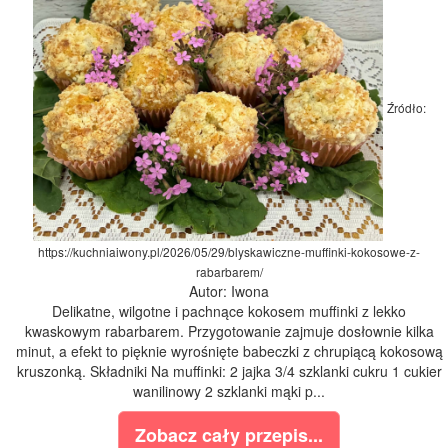
Źródło:
https://kuchniaiwony.pl/2026/05/29/blyskawiczne-muffinki-kokosowe-z-
rabarbarem/
Autor: Iwona
Delikatne, wilgotne i pachnące kokosem muffinki z lekko
kwaskowym rabarbarem. Przygotowanie zajmuje dosłownie kilka
minut, a efekt to pięknie wyrośnięte babeczki z chrupiącą kokosową
kruszonką. Składniki Na muffinki: 2 jajka 3/4 szklanki cukru 1 cukier
wanilinowy 2 szklanki mąki p...
Zobacz cały przepis...