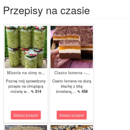
Przepisy na czasie
Mizeria na zimę w...
Ciasto Ismena –...
Poznaj mój sprawdzony
Ciasto Ismena na dużą
przepis na chrupiącą
blachę z bitą
mizerię w...
⇖ 514
śmietaną,...
⇖ 458
Zobacz przepis!
Zobacz przepis!