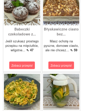
Babeczki
Błyskawiczne ciasto
czekoladowe z...
bez...
Jeśli szukasz prostego
Masz ochotę na
przepisu na mięciutkie,
pyszne, domowe ciasto,
wilgotne...
⇖ 47
ale nie chcesz...
⇖ 59
Zobacz przepis!
Zobacz przepis!