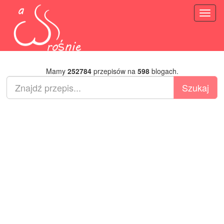
Toggl
naviga
Mamy
252784
przepisów na
598
blogach.