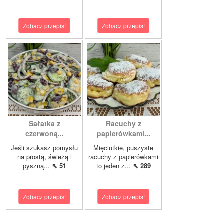
Zobacz przepis!
Zobacz przepis!
Sałatka z
Racuchy z
czerwoną...
papierówkami...
Jeśli szukasz pomysłu
Mięciutkie, puszyste
na prostą, świeżą i
racuchy z papierówkami
pyszną...
⇖ 51
to jeden z...
⇖ 289
Zobacz przepis!
Zobacz przepis!