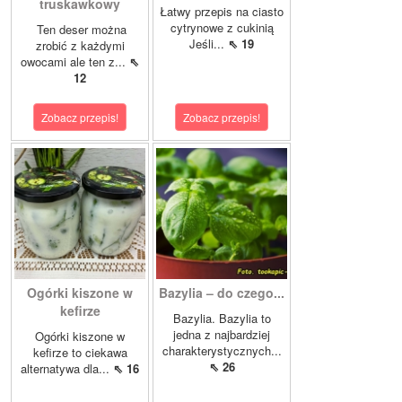
truskawkowy
Łatwy przepis na ciasto
cytrynowe z cukinią
Ten deser można
Jeśli...
⇖ 19
zrobić z każdymi
owocami ale ten z...
⇖
12
Zobacz przepis!
Zobacz przepis!
Ogórki kiszone w
Bazylia – do czego...
kefirze
Bazylia. Bazylia to
jedna z najbardziej
Ogórki kiszone w
charakterystycznych...
kefirze to ciekawa
⇖ 26
alternatywa dla...
⇖ 16