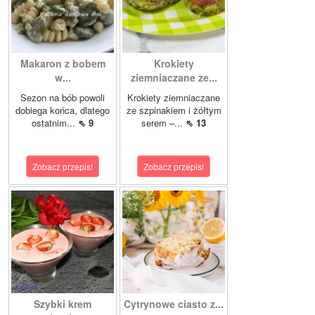
Makaron z bobem
Krokiety
w...
ziemniaczane ze...
Sezon na bób powoli
Krokiety ziemniaczane
dobiega końca, dlatego
ze szpinakiem i żółtym
ostatnim...
⇖ 9
serem –...
⇖ 13
Zobacz przepis!
Zobacz przepis!
Szybki krem
Cytrynowe ciasto z...