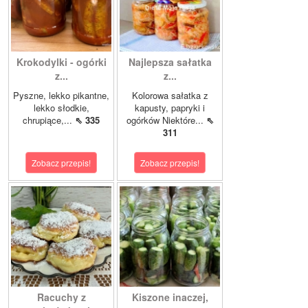
Krokodylki - ogórki
Najlepsza sałatka
z...
z...
Pyszne, lekko pikantne,
Kolorowa sałatka z
lekko słodkie,
kapusty, papryki i
chrupiące,...
⇖ 335
ogórków Niektóre...
⇖
311
Zobacz przepis!
Zobacz przepis!
Racuchy z
Kiszone inaczej,