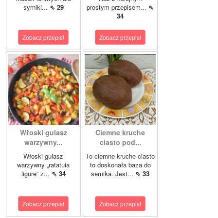
syrniki...
⇖ 29
prostym przepisem...
⇖
34
Zobacz przepis!
Zobacz przepis!
Włoski gulasz
Ciemne kruche
warzywny...
ciasto pod...
Włoski gulasz
To ciemne kruche ciasto
warzywny „ratatuia
to doskonała baza do
ligure” z...
⇖ 34
sernika. Jest...
⇖ 33
Zobacz przepis!
Zobacz przepis!