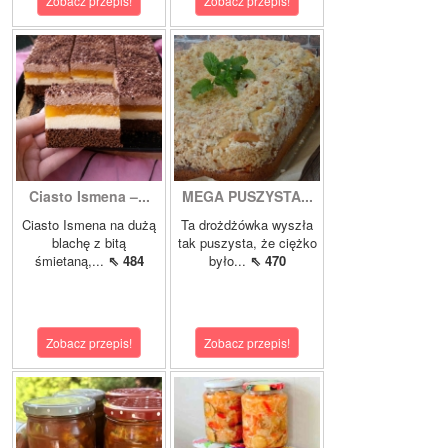
Zobacz przepis!
Zobacz przepis!
Ciasto Ismena –...
MEGA PUSZYSTA...
Ciasto Ismena na dużą
Ta drożdżówka wyszła
blachę z bitą
tak puszysta, że ciężko
śmietaną,...
⇖ 484
było...
⇖ 470
Zobacz przepis!
Zobacz przepis!