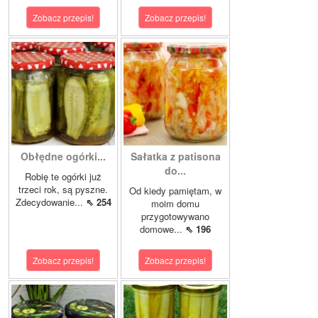
Zobacz przepis!
Zobacz przepis!
Obłędne ogórki...
Sałatka z patisona
do...
Robię te ogórki już
trzeci rok, są pyszne.
Od kiedy pamiętam, w
Zdecydowanie...
⇖ 254
moim domu
przygotowywano
domowe...
⇖ 196
Zobacz przepis!
Zobacz przepis!