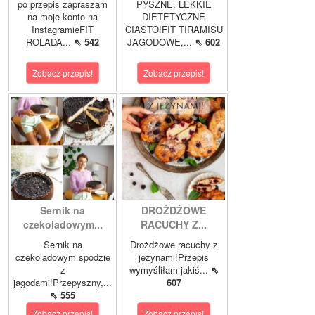
po przepis zapraszam
PYSZNE, LEKKIE
na moje konto na
DIETETYCZNE
InstagramieFIT
CIASTO!FIT TIRAMISU
ROLADA...
⇖ 542
JAGODOWE,...
⇖ 602
Zobacz przepis!
Zobacz przepis!
Sernik na
DROŻDŻOWE
czekoladowym...
RACUCHY Z...
Sernik na
Drożdżowe racuchy z
czekoladowym spodzie
jeżynami!Przepis
z
wymyśliłam jakiś...
⇖
jagodami!Przepyszny,...
607
⇖ 555
Zobacz przepis!
Zobacz przepis!