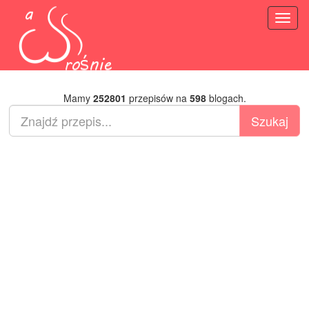
Toggl
naviga
Mamy
252801
przepisów na
598
blogach.