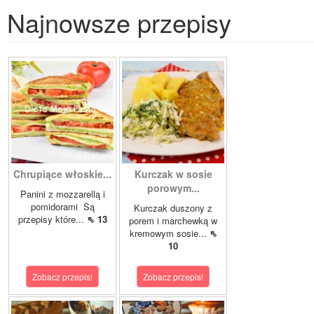
Najnowsze przepisy
Chrupiące włoskie...
Kurczak w sosie
porowym...
Panini z mozzarellą i
pomidorami Są
Kurczak duszony z
przepisy które...
⇖ 13
porem i marchewką w
kremowym sosie...
⇖
10
Zobacz przepis!
Zobacz przepis!