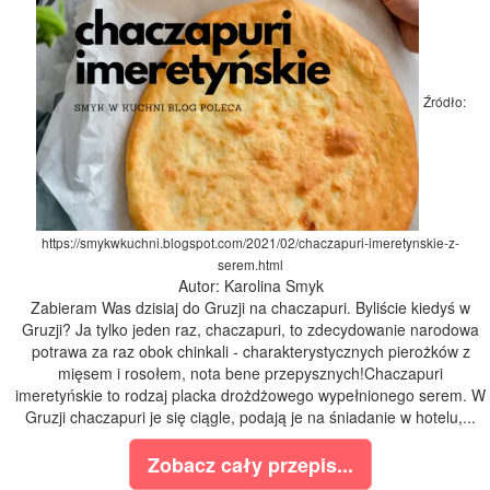
Źródło:
https://smykwkuchni.blogspot.com/2021/02/chaczapuri-imeretynskie-z-
serem.html
Autor: Karolina Smyk
Zabieram Was dzisiaj do Gruzji na chaczapuri. Byliście kiedyś w
Gruzji? Ja tylko jeden raz, chaczapuri, to zdecydowanie narodowa
potrawa za raz obok chinkali - charakterystycznych pierożków z
mięsem i rosołem, nota bene przepysznych!Chaczapuri
imeretyńskie to rodzaj placka drożdżowego wypełnionego serem. W
Gruzji chaczapuri je się ciągle, podają je na śniadanie w hotelu,...
Zobacz cały przepis...