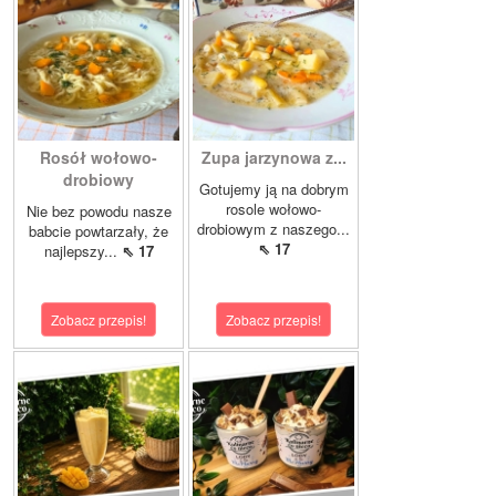
Rosół wołowo-
Zupa jarzynowa z...
drobiowy
Gotujemy ją na dobrym
rosole wołowo-
Nie bez powodu nasze
drobiowym z naszego...
babcie powtarzały, że
⇖ 17
najlepszy...
⇖ 17
Zobacz przepis!
Zobacz przepis!