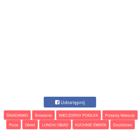
Udostępnij
ŚNIADANKO
Śniadanie
WIECZORNY POSIŁEK
Przepisy Wakacje
Pizza
Obiad
LUNCH/ OBIAD
KUCHNIE ŚWIATA
Drożdżowe