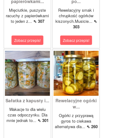
papierówkami...
po...
Mięciutkie, puszyste
Rewelacyjny smak i
racuchy z papierówkami
chrupkość ogórków
to jeden z...
⇖ 307
kiszonych.Musicie...
⇖
303
Zobacz przepis!
Zobacz przepis!
Sałatka z kapusty i...
Rewelacyjne ogórki
w...
Wakacje to dla wielu
czas odpoczynku. Dla
Ogórki z przyprawą
mnie jednak to...
⇖ 301
gyros to ciekawa
alternatywa dla...
⇖ 260