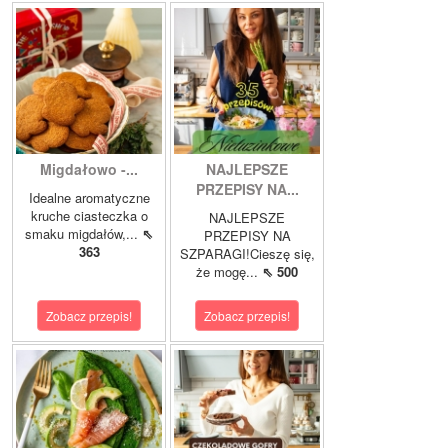
Migdałowo -...
NAJLEPSZE
PRZEPISY NA...
Idealne aromatyczne
kruche ciasteczka o
NAJLEPSZE
smaku migdałów,...
⇖
PRZEPISY NA
363
SZPARAGI!Cieszę się,
że mogę...
⇖ 500
Zobacz przepis!
Zobacz przepis!