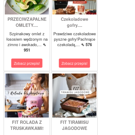
PRZECIWZAPALNE
Czekoladowe
OMLETY....
gofry....
Szpinakowy omlet z
Prawdziwe czekoladowe
łososiem wędzonym na
pyszne gofry!Pachnące
zimno i awokado,...
⇖
czekoladą,...
⇖ 576
951
Zobacz przepis!
Zobacz przepis!
FIT ROLADA Z
FIT TIRAMISU
TRUSKAWKAMI!
JAGODOWE