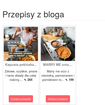
Przepisy z bloga
Kapusta pekińska...
MARRY ME orzo,...
Zdrowe, szybkie, proste
Marry me orzo z
i tanie obiady dla całej
cieciorką, parmezanem i
rodziny,...
⇖ 284
pomidorami to...
⇖ 199
Zobacz przepis!
Zobacz przepis!