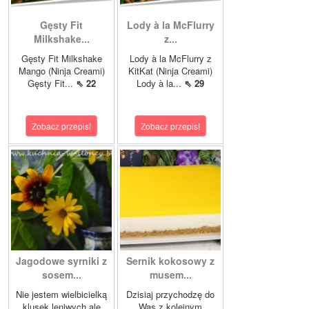
Gęsty Fit
Lody à la McFlurry
Milkshake...
z...
Gęsty Fit Milkshake
Lody à la McFlurry z
Mango (Ninja Creami)
KitKat (Ninja Creami)
Gęsty Fit...
⇖ 22
Lody à la...
⇖ 29
Zobacz przepis!
Zobacz przepis!
Jagodowe syrniki z
Sernik kokosowy z
sosem...
musem...
Nie jestem wielbicielką
Dzisiaj przychodzę do
klusek leniwych ale
Was z kolejnym