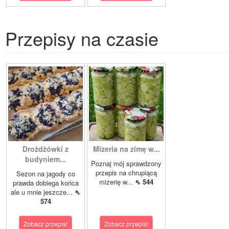
Przepisy na czasie
Drożdżówki z
Mizeria na zimę w...
budyniem...
Poznaj mój sprawdzony
przepis na chrupiącą
Sezon na jagody co
mizerię w...
⇖ 544
prawda dobiega końca
ale u mnie jeszcze...
⇖
574
Zobacz przepis!
Zobacz przepis!