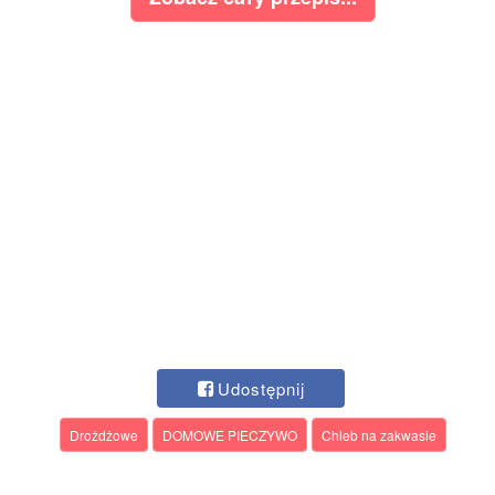
Udostępnij
Drożdżowe
DOMOWE PIECZYWO
Chleb na zakwasie