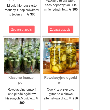
Wakacje to dla wielu
czas odpoczynku. Dla
Mięciutkie, puszyste
mnie jednak to...
⇖ 300
racuchy z papierówkami
to jeden z...
⇖ 306
Zobacz przepis!
Zobacz przepis!
Kiszone inaczej,
Rewelacyjne ogórki
po...
w...
Rewelacyjny smak i
Ogórki z przyprawą
chrupkość ogórków
gyros to ciekawa
kiszonych.Musicie...
⇖
alternatywa dla...
⇖ 256
300