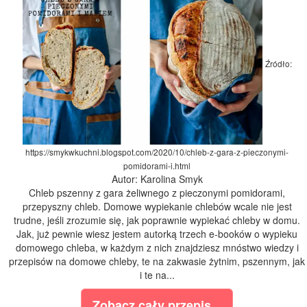
Źródło:
https://smykwkuchni.blogspot.com/2020/10/chleb-z-gara-z-pieczonymi-
pomidorami-i.html
Autor: Karolina Smyk
Chleb pszenny z gara żeliwnego z pieczonymi pomidorami,
przepyszny chleb. Domowe wypiekanie chlebów wcale nie jest
trudne, jeśli zrozumie się, jak poprawnie wypiekać chleby w domu.
Jak, już pewnie wiesz jestem autorką trzech e-booków o wypieku
domowego chleba, w każdym z nich znajdziesz mnóstwo wiedzy i
przepisów na domowe chleby, te na zakwasie żytnim, pszennym, jak
i te na...
Zobacz cały przepis...