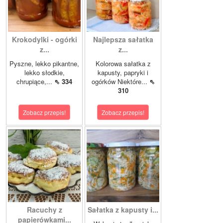
Krokodylki - ogórki
Najlepsza sałatka
z...
z...
Pyszne, lekko pikantne,
Kolorowa sałatka z
lekko słodkie,
kapusty, papryki i
chrupiące,...
⇖ 334
ogórków Niektóre...
⇖
310
Zobacz przepis!
Zobacz przepis!
Racuchy z
Sałatka z kapusty i...
papierówkami...