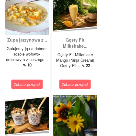
Zupa jarzynowa z...
Gęsty Fit
Milkshake...
Gotujemy ją na dobrym
rosole wołowo-
Gęsty Fit Milkshake
drobiowym z naszego...
Mango (Ninja Creami)
⇖ 10
Gęsty Fit...
⇖ 22
Zobacz przepis!
Zobacz przepis!