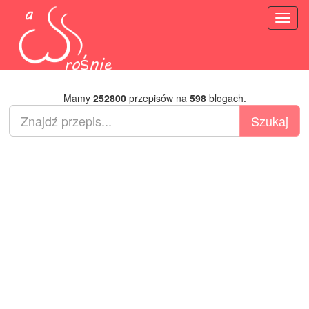
Toggl
naviga
Mamy
252800
przepisów na
598
blogach.