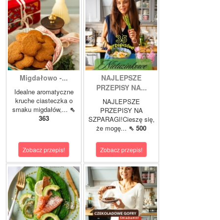
Migdałowo -...
NAJLEPSZE
PRZEPISY NA...
Idealne aromatyczne
kruche ciasteczka o
NAJLEPSZE
smaku migdałów,...
⇖
PRZEPISY NA
363
SZPARAGI!Cieszę się,
że mogę...
⇖ 500
Zobacz przepis!
Zobacz przepis!