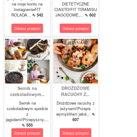
na moje konto na
DIETETYCZNE
InstagramieFIT
CIASTO!FIT TIRAMISU
ROLADA...
⇖ 542
JAGODOWE,...
⇖ 602
Zobacz przepis!
Zobacz przepis!
Sernik na
DROŻDŻOWE
czekoladowym...
RACUCHY Z...
Sernik na
Drożdżowe racuchy z
czekoladowym spodzie
jeżynami!Przepis
z
wymyśliłam jakiś...
⇖
jagodami!Przepyszny,...
607
⇖ 555
Zobacz przepis!
Zobacz przepis!