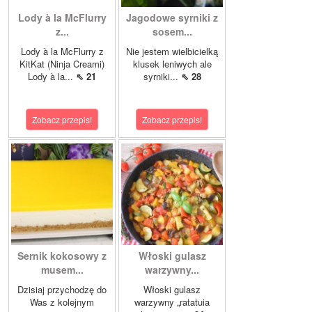
Lody à la McFlurry
Jagodowe syrniki z
z...
sosem...
Lody à la McFlurry z
Nie jestem wielbicielką
KitKat (Ninja Creami)
klusek leniwych ale
Lody à la...
⇖ 21
syrniki...
⇖ 28
Zobacz przepis!
Zobacz przepis!
Sernik kokosowy z
Włoski gulasz
musem...
warzywny...
Dzisiaj przychodzę do
Włoski gulasz
Was z kolejnym
warzywny „ratatuia