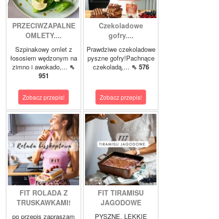
PRZECIWZAPALNE
Czekoladowe
OMLETY....
gofry....
Szpinakowy omlet z
Prawdziwe czekoladowe
łososiem wędzonym na
pyszne gofry!Pachnące
zimno i awokado,...
⇖
czekoladą,...
⇖ 576
951
Zobacz przepis!
Zobacz przepis!
FIT ROLADA Z
FIT TIRAMISU
TRUSKAWKAMI!
JAGODOWE
po przepis zapraszam
PYSZNE, LEKKIE