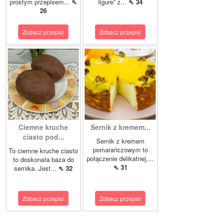
prostym przepisem...
⇖
ligure” z...
⇖ 34
26
Zobacz przepis!
Zobacz przepis!
Ciemne kruche
Sernik z kremem...
ciasto pod...
Sernik z kremem
pomarańczowym to
To ciemne kruche ciasto
połączenie delikatnej,...
to doskonała baza do
⇖ 31
sernika. Jest...
⇖ 32
Zobacz przepis!
Zobacz przepis!