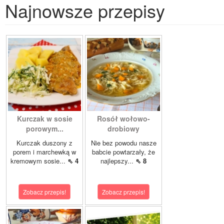
Najnowsze przepisy
Kurczak w sosie
Rosół wołowo-
porowym...
drobiowy
Kurczak duszony z
Nie bez powodu nasze
porem i marchewką w
babcie powtarzały, że
kremowym sosie...
⇖ 4
najlepszy...
⇖ 8
Zobacz przepis!
Zobacz przepis!