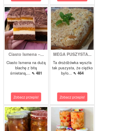
Ciasto Ismena –...
MEGA PUSZYSTA...
Ciasto Ismena na dużą
Ta drożdżówka wyszła
blachę z bitą
tak puszysta, że ciężko
śmietaną,...
⇖ 481
było...
⇖ 464
Zobacz przepis!
Zobacz przepis!