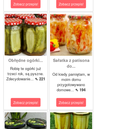
Zobacz przepis!
Zobacz przepis!
Obłędne ogórki...
Sałatka z patisona
do...
Robię te ogórki już
trzeci rok, są pyszne.
Od kiedy pamiętam, w
Zdecydowanie...
⇖ 221
moim domu
przygotowywano
domowe...
⇖ 194
Zobacz przepis!
Zobacz przepis!