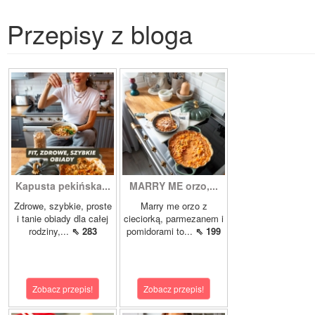
Przepisy z bloga
Kapusta pekińska...
MARRY ME orzo,...
Zdrowe, szybkie, proste
Marry me orzo z
i tanie obiady dla całej
cieciorką, parmezanem i
rodziny,...
⇖ 283
pomidorami to...
⇖ 199
Zobacz przepis!
Zobacz przepis!