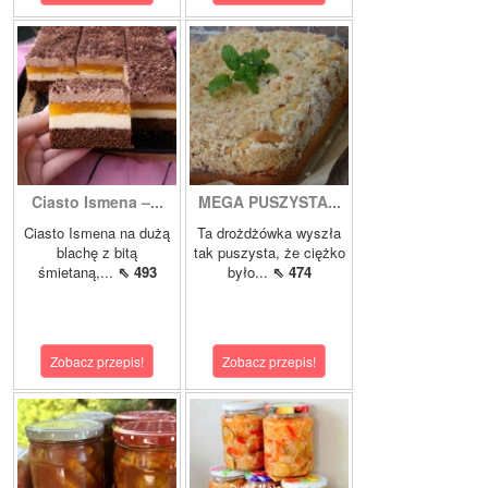
Ciasto Ismena –...
MEGA PUSZYSTA...
Ciasto Ismena na dużą
Ta drożdżówka wyszła
blachę z bitą
tak puszysta, że ciężko
śmietaną,...
⇖ 493
było...
⇖ 474
Zobacz przepis!
Zobacz przepis!