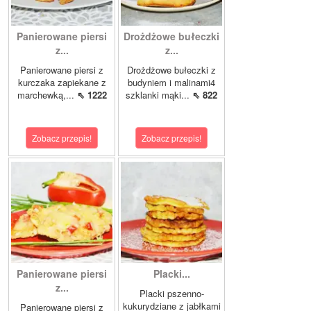
Panierowane piersi
Drożdżowe bułeczki
z...
z...
Panierowane piersi z
Drożdżowe bułeczki z
kurczaka zapiekane z
budyniem i malinami4
marchewką,...
⇖ 1222
szklanki mąki...
⇖ 822
Zobacz przepis!
Zobacz przepis!
Panierowane piersi
Placki...
z...
Placki pszenno-
kukurydziane z jabłkami
Panierowane piersi z