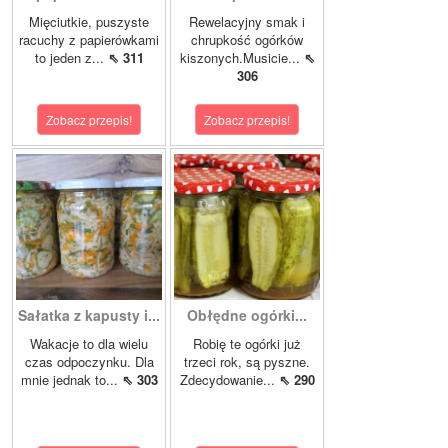
Mięciutkie, puszyste
Rewelacyjny smak i
racuchy z papierówkami
chrupkość ogórków
to jeden z...
⇖ 311
kiszonych.Musicie...
⇖
306
Zobacz przepis!
Zobacz przepis!
Sałatka z kapusty i...
Obłędne ogórki...
Wakacje to dla wielu
Robię te ogórki już
czas odpoczynku. Dla
trzeci rok, są pyszne.
mnie jednak to...
⇖ 303
Zdecydowanie...
⇖ 290