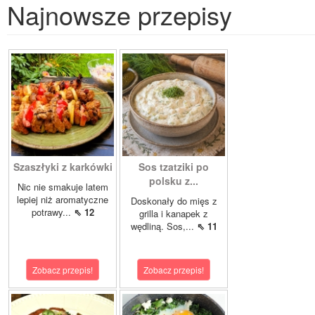
Najnowsze przepisy
Szaszłyki z karkówki
Sos tzatziki po
polsku z...
Nic nie smakuje latem
lepiej niż aromatyczne
Doskonały do mięs z
potrawy...
⇖ 12
grilla i kanapek z
wędliną. Sos,...
⇖ 11
Zobacz przepis!
Zobacz przepis!