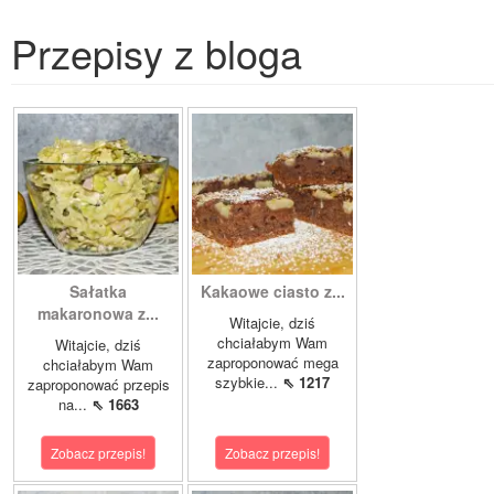
Przepisy z bloga
Sałatka
Kakaowe ciasto z...
makaronowa z...
Witajcie, dziś
chciałabym Wam
Witajcie, dziś
zaproponować mega
chciałabym Wam
szybkie...
⇖ 1217
zaproponować przepis
na...
⇖ 1663
Zobacz przepis!
Zobacz przepis!