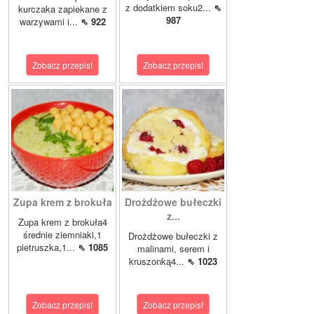
z dodatkiem soku2...
⇖
kurczaka zapiekane z
987
warzywami i...
⇖ 922
Zobacz przepis!
Zobacz przepis!
Zupa krem z brokuła
Drożdżowe bułeczki
z...
Zupa krem z brokuła4
średnie ziemniaki,1
Drożdżowe bułeczki z
pietruszka,1...
⇖ 1085
malinami, serem i
kruszonką4...
⇖ 1023
Zobacz przepis!
Zobacz przepis!