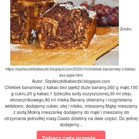
Źródło:
https://szpileczkiibabeczki.blogspot.com/2020/10/chlebek-bananowy-z-kakao-
bez-jajek.html
Autor: Szpileczkiibabeczki.blogspot.com
Chlebek bananowy z kakao bez jajek2 duże banany,260 g mąki,150
g cukru,20 g kakao,1 łyżeczka sody oczyszczonej,30 ml oleju
słonecznikowego,80 ml mleka.Banany obieramy i rozgniatamy
widelcem, dodajemy cukier, olej i mleko, mieszamy.Mąkę mieszamy
z sodą.Mokrą mieszankę dodajemy do mąki i mieszamy do
otrzymania jednolitej masy.Ciasto dzielimy na dwie części. Do jednej
dodajemy...
Zobacz cały przepis...