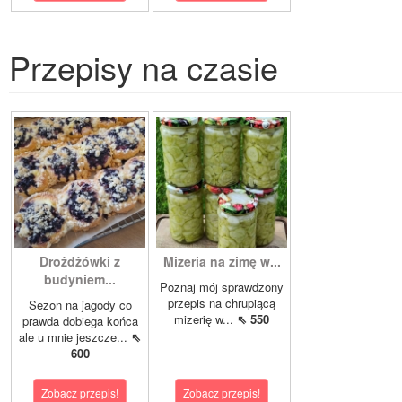
Przepisy na czasie
Drożdżówki z
Mizeria na zimę w...
budyniem...
Poznaj mój sprawdzony
przepis na chrupiącą
Sezon na jagody co
mizerię w...
⇖ 550
prawda dobiega końca
ale u mnie jeszcze...
⇖
600
Zobacz przepis!
Zobacz przepis!