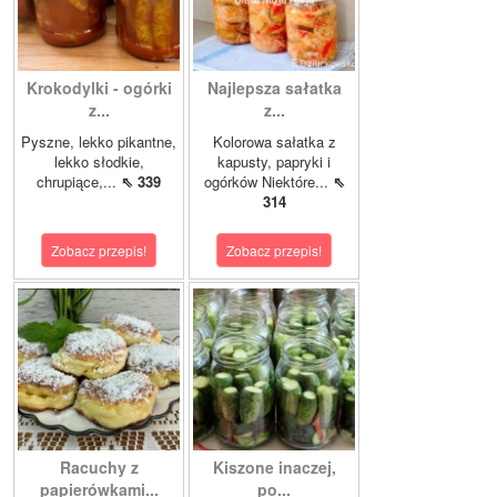
Krokodylki - ogórki
Najlepsza sałatka
z...
z...
Pyszne, lekko pikantne,
Kolorowa sałatka z
lekko słodkie,
kapusty, papryki i
chrupiące,...
⇖ 339
ogórków Niektóre...
⇖
314
Zobacz przepis!
Zobacz przepis!
Racuchy z
Kiszone inaczej,
papierówkami...
po...