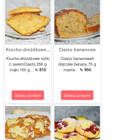
Krucho-drożdżowe...
Ciasto bananowe
Krucho-drożdżowe rożki
Ciasto bananowe4
z seremCiasto;250 g
dojrzałe banany,75 g
mąki,100 g...
⇖ 810
masła...
⇖ 954
Zobacz przepis!
Zobacz przepis!