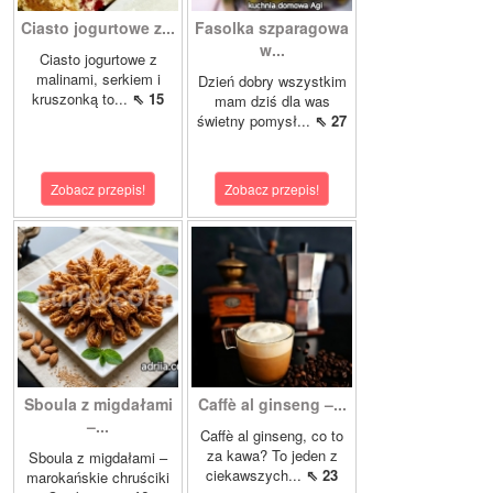
Ciasto jogurtowe z...
Fasolka szparagowa
w...
Ciasto jogurtowe z
malinami, serkiem i
Dzień dobry wszystkim
kruszonką to...
⇖ 15
mam dziś dla was
świetny pomysł...
⇖ 27
Zobacz przepis!
Zobacz przepis!
Sboula z migdałami
Caffè al ginseng –...
–...
Caffè al ginseng, co to
za kawa? To jeden z
Sboula z migdałami –
ciekawszych...
⇖ 23
marokańskie chruściki