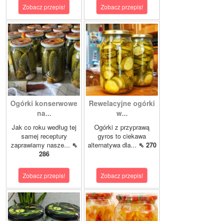
Zobacz przepis!
Zobacz przepis!
Ogórki konserwowe
Rewelacyjne ogórki
na...
w...
Jak co roku według tej
Ogórki z przyprawą
samej receptury
gyros to ciekawa
zaprawiamy nasze...
⇖
alternatywa dla...
⇖ 270
286
Zobacz przepis!
Zobacz przepis!