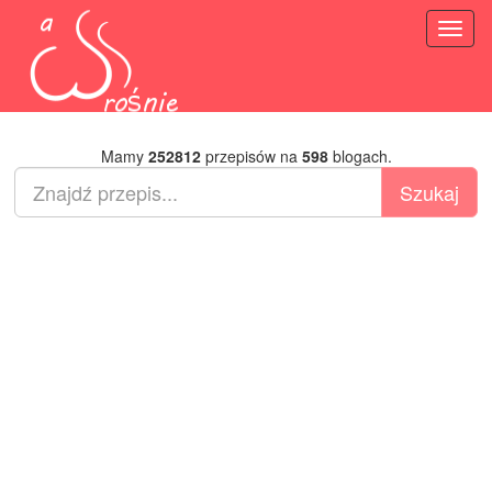
Toggl
naviga
Mamy
252812
przepisów na
598
blogach.