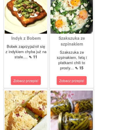
Indyk z Bobem
Szakszuka ze
szpinakiem
Bobek zaprzyjaźnił się
z indykiem chyba już na
Szakszuka ze
stałe....
⇖ 11
szpinakiem, fetą i
płatkami chili to
prosty...
⇖ 15
Zobacz przepis!
Zobacz przepis!