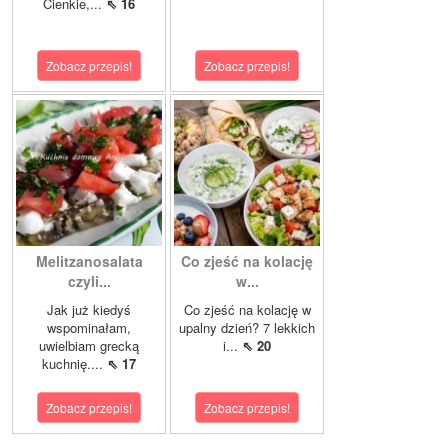
Cienkie,...
⇖ 16
Zobacz przepis!
Zobacz przepis!
Melitzanosalata
Co zjeść na kolację
czyli...
w...
Jak już kiedyś
Co zjeść na kolację w
wspominałam,
upalny dzień? 7 lekkich
uwielbiam grecką
i...
⇖ 20
kuchnię....
⇖ 17
Zobacz przepis!
Zobacz przepis!