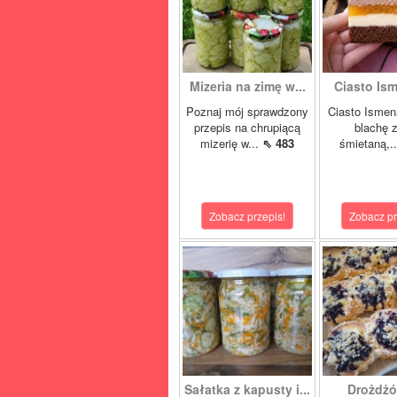
Mizeria na zimę w...
Ciasto Ism
Poznaj mój sprawdzony
Ciasto Ismen
przepis na chrupiącą
blachę z
mizerię w...
⇖ 483
śmietaną,.
Zobacz przepis!
Zobacz pr
Sałatka z kapusty i...
Drożdżó