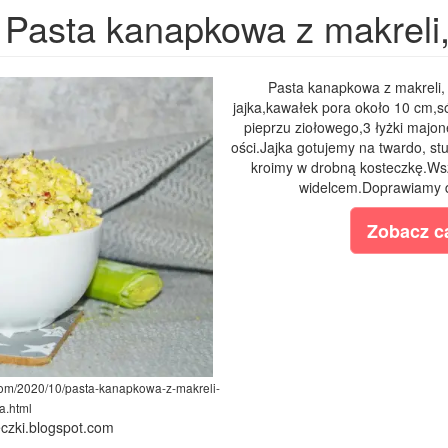
Pasta kanapkowa z makreli, 
Pasta kanapkowa z makreli, 
jajka,kawałek pora około 10 cm,só
pieprzu ziołowego,3 łyżki majon
ości.Jajka gotujemy na twardo, st
kroimy w drobną kosteczkę.Wsz
widelcem.Doprawiamy 
Zobacz ca
t.com/2020/10/pasta-kanapkowa-z-makreli-
ra.html
eczki.blogspot.com