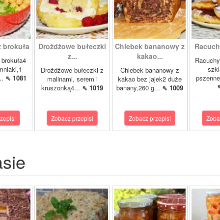
z brokuła
Drożdżowe bułeczki
Chlebek bananowy z
Racuch
z...
kakao...
 brokuła4
Racuchy 
mniaki,1
szkl
Drożdżowe bułeczki z
Chlebek bananowy z
..
⇖ 1081
pszennej
malinami, serem i
kakao bez jajek2 duże
kruszonką4...
⇖ 1019
banany,260 g...
⇖ 1009
zepis!
Zobacz przepis!
Zobacz przepis!
Zoba
asie