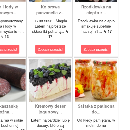
 i lody w
Kolorowa
Rzodkiewka na
owym...
panzanella z...
ciepło z...
 sponsorowany
06.08.2026 Magda
Rzodkiewka na ciepło
 i lody w
Latem najprostsze
smakuje zupełnie
 wydaniu –...
składniki potrafią...
⇖
inaczej niż...
⇖ 17
⇖ 13
17
cz przepis!
Zobacz przepis!
Zobacz przepis!
kaszankę
Kremowy deser
Sałatka z patisona
ożna...
jogurtowy...
do...
a ma w sobie
Latem najbardziej lubię
Od kiedy pamiętam, w
 kuchennej
desery, które są
moim domu