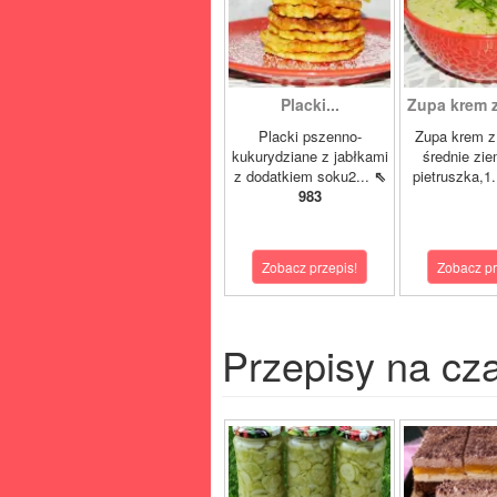
Placki...
Zupa krem 
Placki pszenno-
Zupa krem z
kukurydziane z jabłkami
średnie zie
z dodatkiem soku2...
⇖
pietruszka,1.
983
Zobacz przepis!
Zobacz pr
Przepisy na cz