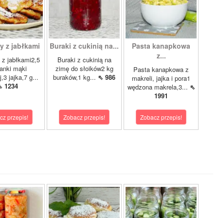
y z jabłkami
Buraki z cukinią na...
Pasta kanapkowa
z...
z jabłkami2,5
Buraki z cukinią na
anki mąki
zimę do słoików2 kg
Pasta kanapkowa z
,3 jajka,7 g...
buraków,1 kg...
⇖ 986
makreli, jajka i pora1
⇖ 1234
wędzona makrela,3...
⇖
1991
cz przepis!
Zobacz przepis!
Zobacz przepis!