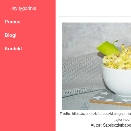
Hity tygodnia
Pomoc
Blogi
Kontakt
Źródło: https://szpileczkiibabeczki.blogspo
jajka-i-po
Autor: Szpileczkiibab