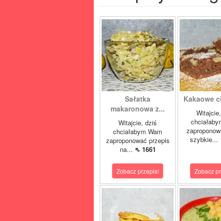
Sałatka
Kakaowe cia
makaronowa z...
Witajcie
chciałab
Witajcie, dziś
zaproponow
chciałabym Wam
szybkie...
zaproponować przepis
na...
⇖ 1661
Zobacz przepis!
Zobacz pr