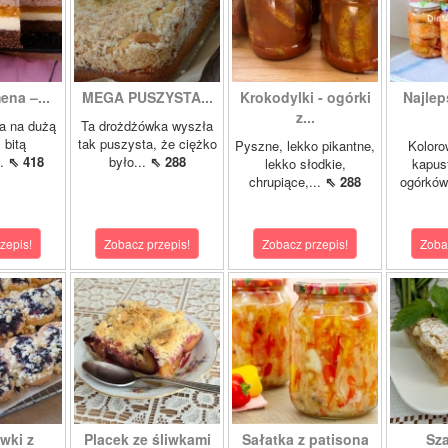
ena –...
MEGA PUSZYSTA...
Krokodylki - ogórki
Najlep
z...
a na dużą
Ta drożdżówka wyszła
 bitą
tak puszysta, że ciężko
Pyszne, lekko pikantne,
Koloro
..
⇖ 418
było...
⇖ 288
lekko słodkie,
kapust
chrupiące,...
⇖ 288
ogórków
zepis!
Zobacz przepis!
Zobacz przepis!
Zoba
wki z
Placek ze śliwkami
Sałatka z patisona
Sza