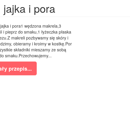
jajka i pora
jajka i pora1 wędzona makrela,3
l i pieprz do smaku,1 łyżeczka płaska
ezu.Z makreli pozbywamy się skóry i
udzimy, obieramy i kroimy w kostkę.Por
ystkie składniki mieszamy ze sobą
do smaku.Przechowujemy...
ły przepis...