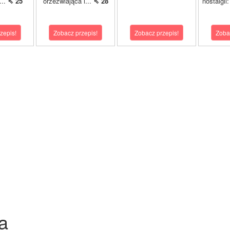
...
⇖ 25
orzeźwiająca i...
⇖ 28
nostalgii
zepis!
Zobacz przepis!
Zobacz przepis!
Zoba
a