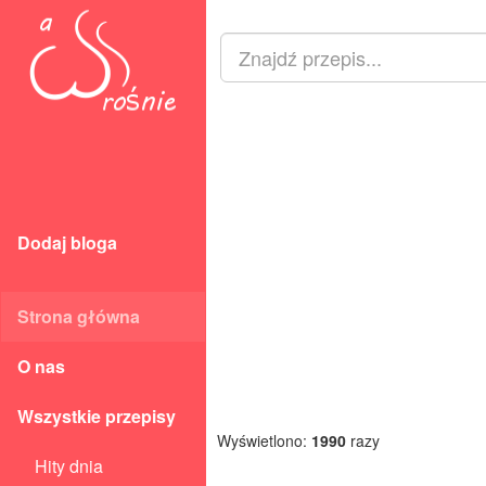
Dodaj bloga
Strona główna
O nas
Wszystkie przepisy
Wyświetlono:
1990
razy
Hity dnia