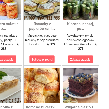
sza sałatka
Racuchy z
Kiszone inaczej,
z...
papierówkami...
po...
wa sałatka z
Mięciutkie, puszyste
Rewelacyjny smak i
y, papryki i
racuchy z papierówkami
chrupkość ogórków
 Niektóre...
⇖
to jeden z...
⇖ 277
kiszonych.Musicie...
⇖
283
271
cz przepis!
Zobacz przepis!
Zobacz przepis!
rlotka z
Domowe bułeczki...
Wilgotne ciasto z...