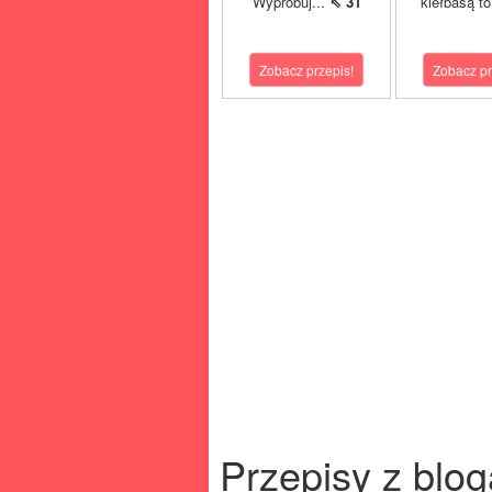
Wypróbuj...
⇖ 31
kiełbasą to
Zobacz przepis!
Zobacz pr
Przepisy z blog