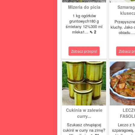
Mizeria do picia
Szmara
klusecz
1 kg ogórków
gruntowych180 g
Przepyszne
śmietany 12%300 ml
kluchy. Jako 
mleka1...
⇖ 2
obiadu...
Zobacz przepis!
Zobacz pr
Cukinia w zalewie
LECZ
curry...
FASOLK
Szukasz chrupiącej
Leczo z f
cukinii w curry na zimę?
szparagową, 