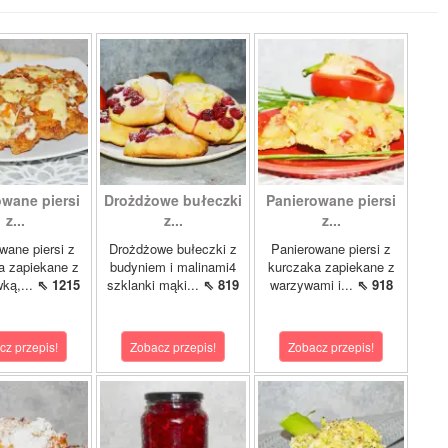
owane piersi
Drożdżowe bułeczki
Panierowane piersi
z...
z...
z...
wane piersi z
Drożdżowe bułeczki z
Panierowane piersi z
a zapiekane z
budyniem i malinami4
kurczaka zapiekane z
ką,...
⇖ 1215
szklanki mąki...
⇖ 819
warzywami i...
⇖ 918
cz przepis!
Zobacz przepis!
Zobacz przepis!