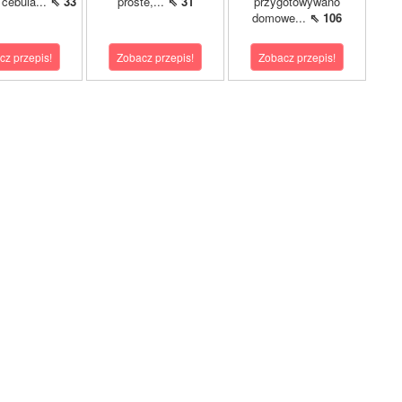
: cebula...
⇖ 33
proste,...
⇖ 31
przygotowywano
domowe...
⇖ 106
cz przepis!
Zobacz przepis!
Zobacz przepis!