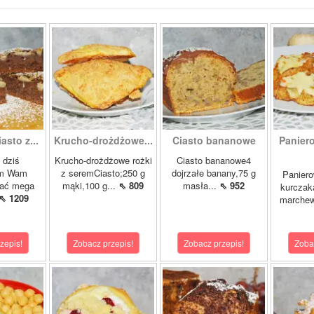
sto z...
Krucho-drożdżowe...
Ciasto bananowe
Panier
, dziś
Krucho-drożdżowe rożki
Ciasto bananowe4
ym Wam
z seremCiasto;250 g
dojrzałe banany,75 g
Paniero
ać mega
mąki,100 g...
⇖ 809
masła...
⇖ 952
kurczak
⇖ 1209
marchew
zepis!
Zobacz przepis!
Zobacz przepis!
Zoba