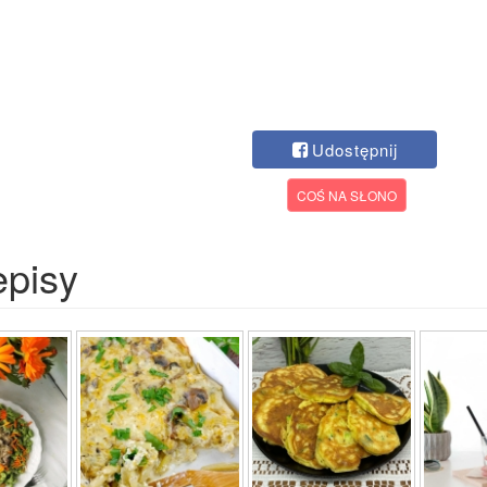
Udostępnij
COŚ NA SŁONO
episy