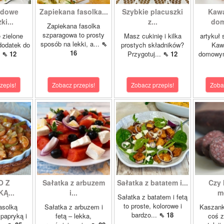
gdowe
Zapiekana fasolka...
Szybkie placuszki
Kawa
ki...
z...
dom
Zapiekana fasolka
szparagowa to prosty
 zielone
Masz cukinię i kilka
artykuł
sposób na lekki, a...
⇖
dodatek do
prostych składników?
Kawa
16
.
⇖ 12
Przygotuj...
⇖ 12
domowym
zepis!
Zobacz przepis!
Zobacz przepis!
Zoba
O Z
Sałatka z arbuzem
Sałatka z batatem i...
Czy 
Ą...
i...
m
Sałatka z batatem i fetą
to proste, kolorowe i
asolką
Sałatka z arbuzem i
Kaszank
bardzo...
⇖ 18
papryką i
fetą – lekka,
coś z