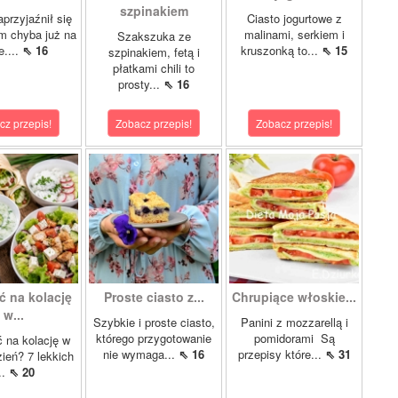
szpinakiem
przyjaźnił się
Ciasto jogurtowe z
m chyba już na
malinami, serkiem i
Szakszuka ze
e....
⇖ 16
kruszonką to...
⇖ 15
szpinakiem, fetą i
płatkami chili to
prosty...
⇖ 16
cz przepis!
Zobacz przepis!
Zobacz przepis!
ć na kolację
Proste ciasto z...
Chrupiące włoskie...
w...
Szybkie i proste ciasto,
Panini z mozzarellą i
którego przygotowanie
pomidorami Są
 na kolację w
nie wymaga...
⇖ 16
przepisy które...
⇖ 31
zień? 7 lekkich
...
⇖ 20