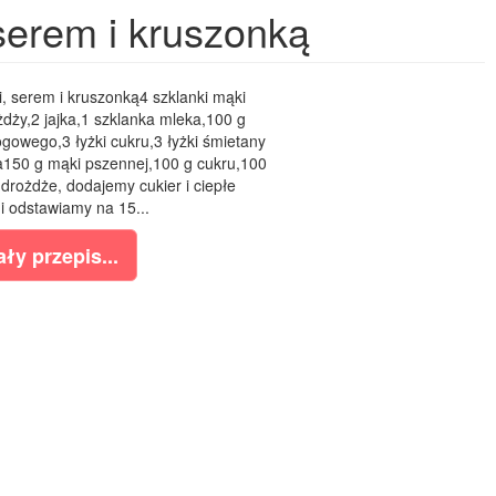
serem i kruszonką
, serem i kruszonką4 szklanki mąki
dży,2 jajka,1 szklanka mleka,100 g
gowego,3 łyżki cukru,3 łyżki śmietany
150 g mąki pszennej,100 g cukru,100
rożdże, dodajemy cukier i ciepłe
 odstawiamy na 15...
ły przepis...