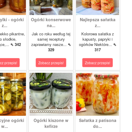
lki - ogórki
Ogórki konserwowe
Najlepsza sałatka
z...
na...
z...
ekko pikantne,
Jak co roku według tej
Kolorowa sałatka z
o słodkie,
samej receptury
kapusty, papryki i
ce,...
⇖ 342
zaprawiamy nasze...
⇖
ogórków Niektóre...
⇖
329
317
cz przepis!
Zobacz przepis!
Zobacz przepis!
cyjne ogórki
Ogórki kiszone w
Sałatka z patisona
w...
kefirze
do...