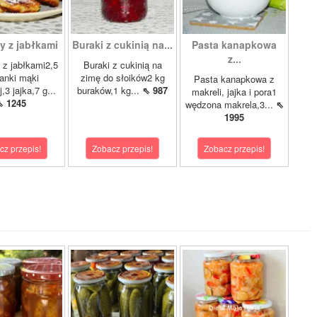
y z jabłkami
Buraki z cukinią na...
Pasta kanapkowa
z...
z jabłkami2,5
Buraki z cukinią na
anki mąki
zimę do słoików2 kg
Pasta kanapkowa z
,3 jajka,7 g...
buraków,1 kg...
⇖ 987
makreli, jajka i pora1
⇖ 1245
wędzona makrela,3...
⇖
1995
cz przepis!
Zobacz przepis!
Zobacz przepis!