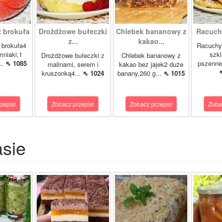
z brokuła
Drożdżowe bułeczki
Chlebek bananowy z
Racuch
z...
kakao...
 brokuła4
Racuchy 
mniaki,1
szkl
Drożdżowe bułeczki z
Chlebek bananowy z
..
⇖ 1085
pszennej
malinami, serem i
kakao bez jajek2 duże
kruszonką4...
⇖ 1024
banany,260 g...
⇖ 1015
zepis!
Zobacz przepis!
Zobacz przepis!
Zoba
asie