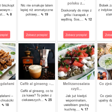
polsku z...
i biszkopt
Nic nie smakuje latem
Bobek za
wowym -
lepiej niż aromatyczne
z indykie
Doskonały do mięs z
st...
⇖ 8
potrawy...
⇖ 19
stał
grilla i kanapek z
wędliną. Sos,...
⇖ 12
zepis!
Zobacz przepis!
Zobacz przepis!
Zoba
igdałami
Caffè al ginseng –...
Melitzanosalata
Co zjeś
czyli...
Caffè al ginseng, co to
za kawa? To jeden z
gdałami –
Jak już kiedyś
Co zjeść
ciekawszych...
⇖ 25
chruściki
wspominałam,
upalny d
..
⇖ 18
uwielbiam grecką
i
kuchnię....
⇖ 17