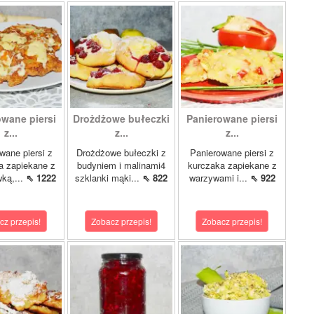
owane piersi
Drożdżowe bułeczki
Panierowane piersi
z...
z...
z...
wane piersi z
Drożdżowe bułeczki z
Panierowane piersi z
a zapiekane z
budyniem i malinami4
kurczaka zapiekane z
ką,...
⇖ 1222
szklanki mąki...
⇖ 822
warzywami i...
⇖ 922
cz przepis!
Zobacz przepis!
Zobacz przepis!