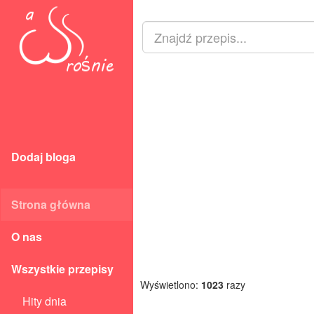
Dodaj bloga
Strona główna
O nas
Wszystkie przepisy
Wyświetlono:
1023
razy
Hity dnia