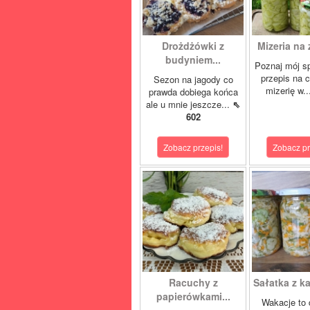
Drożdżówki z
Mizeria na 
budyniem...
Poznaj mój s
przepis na 
Sezon na jagody co
mizerię w.
prawda dobiega końca
ale u mnie jeszcze...
⇖
602
Zobacz przepis!
Zobacz pr
Racuchy z
Sałatka z ka
papierówkami...
Wakacje to 