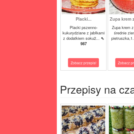
Placki...
Zupa krem 
Placki pszenno-
Zupa krem z
kukurydziane z jabłkami
średnie zie
z dodatkiem soku2...
⇖
pietruszka,1.
987
Zobacz przepis!
Zobacz pr
Przepisy na cz