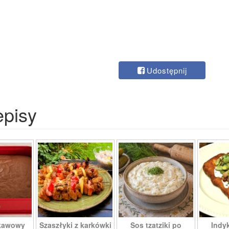
Udostępnij
episy
 kawowy
Szaszłyki z karkówki
Sos tzatziki po
Indy