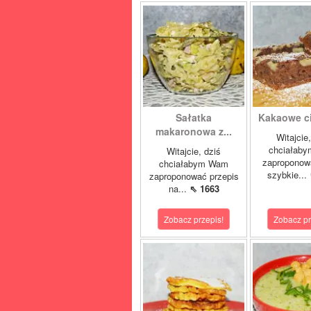
Sałatka
Kakaowe cia
makaronowa z...
Witajcie
chciałab
Witajcie, dziś
zaproponow
chciałabym Wam
szybkie...
zaproponować przepis
na...
⇖ 1663
Zobacz przepis!
Zobacz pr