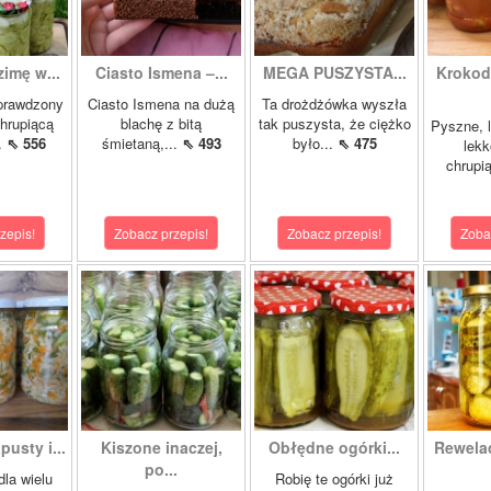
zimę w...
Ciasto Ismena –...
MEGA PUSZYSTA...
Krokody
prawdzony
Ciasto Ismena na dużą
Ta drożdżówka wyszła
chrupiącą
blachę z bitą
tak puszysta, że ciężko
Pyszne, l
..
⇖ 556
śmietaną,...
⇖ 493
było...
⇖ 475
lekk
chrupią
zepis!
Zobacz przepis!
Zobacz przepis!
Zoba
pusty i...
Kiszone inaczej,
Obłędne ogórki...
Rewela
po...
dla wielu
Robię te ogórki już