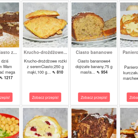
sto z...
Krucho-drożdżowe...
Ciasto bananowe
Panier
, dziś
Krucho-drożdżowe rożki
Ciasto bananowe4
ym Wam
z seremCiasto;250 g
dojrzałe banany,75 g
Paniero
ać mega
mąki,100 g...
⇖ 810
masła...
⇖ 954
kurczak
⇖ 1217
marchew
zepis!
Zobacz przepis!
Zobacz przepis!
Zoba