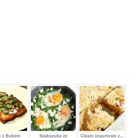
k z Bobem
Szakszuka ze
Ciasto jogurtowe z...