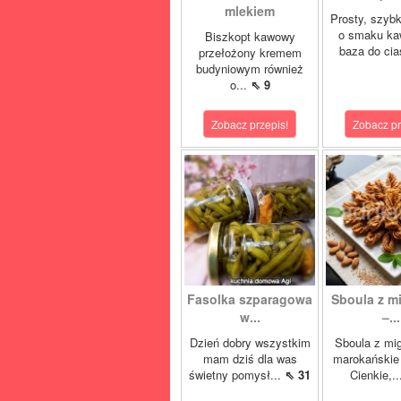
mlekiem
Prosty, szybk
o smaku ka
Biszkopt kawowy
baza do cia
przełożony kremem
budyniowym również
o...
⇖ 9
Zobacz przepis!
Zobacz pr
Fasolka szparagowa
Sboula z m
w...
–...
Dzień dobry wszystkim
Sboula z mi
mam dziś dla was
marokańskie 
świetny pomysł...
⇖ 31
Cienkie,.