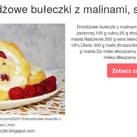
żowe bułeczki z malinami, 
Drożdżowe bułeczki z malinami
pszennej,100 g cukru,20 g droż
masła.Nadzienie;500 g sera twaro
18%,Około 300 g malin,Kruszonka
g masła.Do miski wkruszamy d
mleko.Mieszamy i
Zobacz ca
spot.com/2020/10/drozdzowe-bueczki-z-
em-i.html
eczki.blogspot.com