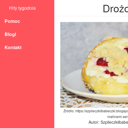
Drożd
Hity tygodnia
Pomoc
Blogi
Kontakt
Źródło: https://szpileczkiibabeczki.blog
malinami-ser
Autor: Szpileczkiibab