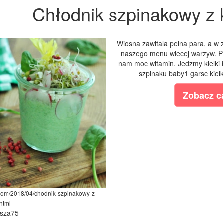
Chłodnik szpinakowy z 
Wiosna zawitala pelna para, a w 
naszego menu wiecej warzyw. Pol
nam moc witamin. Jedzmy kielki
szpinaku baby1 garsc kielk
Zobacz ca
.com/2018/04/chodnik-szpinakowy-z-
html
ysza75