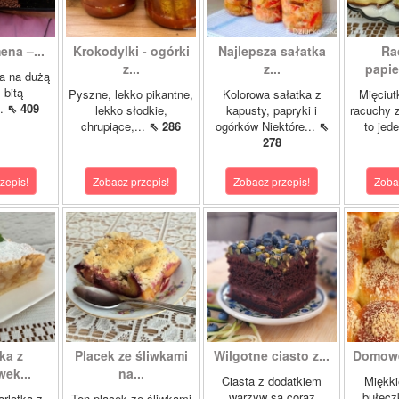
ena –...
Krokodylki - ogórki
Najlepsza sałatka
Ra
z...
z...
papie
a na dużą
 bitą
Pyszne, lekko pikantne,
Kolorowa sałatka z
Mięciut
..
⇖ 409
lekko słodkie,
kapusty, papryki i
racuchy 
chrupiące,...
⇖ 286
ogórków Niektóre...
⇖
to jede
278
zepis!
Zobacz przepis!
Zobacz przepis!
Zoba
ka z
Placek ze śliwkami
Wilgotne ciasto z...
Domowe
ek...
na...
Ciasta z dodatkiem
Miękki
warzyw są coraz
bułecz
rlotka z
Ten placek ze śliwkami