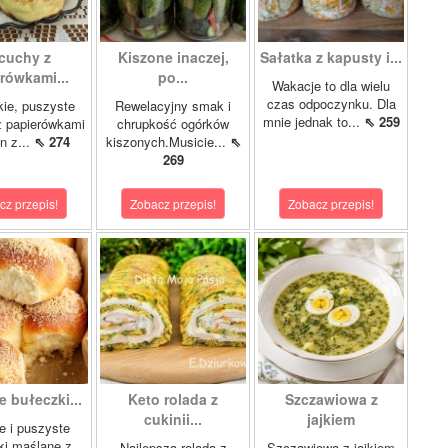
cuchy z
Kiszone inaczej,
Sałatka z kapusty i...
rówkami...
po...
Wakacje to dla wielu
czas odpoczynku. Dla
kie, puszyste
Rewelacyjny smak i
mnie jednak to...
⇖ 259
z papierówkami
chrupkość ogórków
n z...
⇖ 274
kiszonych.Musicie...
⇖
269
cz przepis!
Zobacz przepis!
Zobacz przepis!
 bułeczki...
Keto rolada z
Szczawiowa z
cukinii...
jajkiem
e i puszyste
ki maślane z
Najlepsza rolada z
Szczawiowa z jajkiem