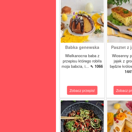
Babka genewska
Pasztet z j
Wielkanocna baba z
Wiosenny p
przepisu którego robiła
jajek z gr
moja babcia, i...
⇖ 1066
będzie królo
144
Zobacz przepis!
Zobacz pr