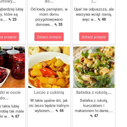
urtowy...
do...
i...
jbardziej lubię
Od kiedy pamiętam, w
Upał nie odpuszcza, ale
y, które są
moim domu
warzywa wciąż rosną,
te,...
⇖ 23
przygotowywano
więc w...
⇖ 49
domowe...
⇖ 35
cz przepis!
Zobacz przepis!
Zobacz przepis!
zki w occie
Leczo z cukinią
Sałatka z rukolą,...
do...
W takie upalne dni, jak
Sałatka z rukolą,
nic leczo będzie trafnym
kurczakiem i
 takie lubię
wyborem....
⇖ 44
makaronem to danie,...
robię tak małe
⇖ 47
ki w...
⇖ 67