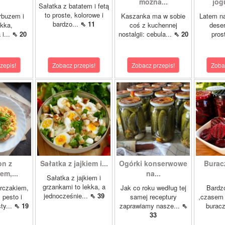
można...
jog
Sałatka z batatem i fetą
to proste, kolorowe i
rbuzem i
Kaszanka ma w sobie
Latem na
bardzo...
⇖ 11
ekka,
coś z kuchennej
deser
 i...
⇖ 20
nostalgii: cebula...
⇖ 20
pros
zepis!
Zobacz przepis!
Zobacz przepis!
Zoba
on z
Sałatka z jajkiem i...
Ogórki konserwowe
Burac
em,...
na...
Sałatka z jajkiem i
grzankami to lekka, a
rczakiem,
Jak co roku według tej
Bardzo
jednocześnie...
⇖ 39
pesto i
samej receptury
,czasem 
sty...
⇖ 19
zaprawiamy nasze...
⇖
buracz
33