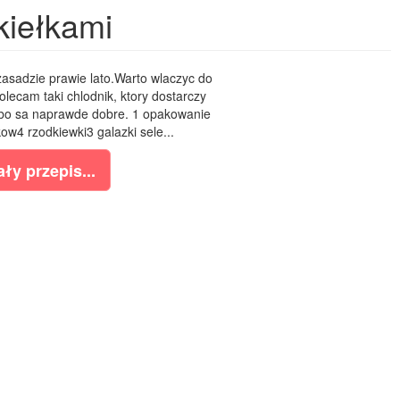
kiełkami
zasadzie prawie lato.Warto wlaczyc do
ecam taki chlodnik, ktory dostarczy
 bo sa naprawde dobre. 1 opakowanie
ow4 rzodkiewki3 galazki sele...
ły przepis...