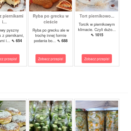
z piernikami
Ryba po grecku w
Tort piernikowo...
i...
cieście
Torcik w piernikowym
klimacie. Czyli dużo...
owy pyszny
Ryba po grecku ale w
⇖ 1015
k z piernikami,
trochę innej formie
mi i...
⇖ 654
podania bo...
⇖ 688
cz przepis!
Zobacz przepis!
Zobacz przepis!