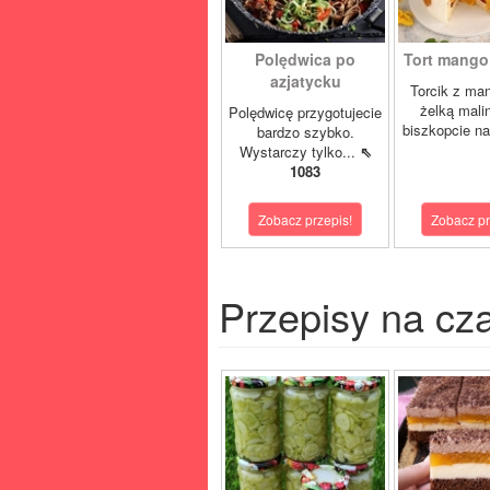
Polędwica po
Tort mango 
azjatycku
Torcik z man
żelką mali
Polędwicę przygotujecie
biszkopcie na
bardzo szybko.
Wystarczy tylko...
⇖
1083
Zobacz przepis!
Zobacz pr
Przepisy na cz