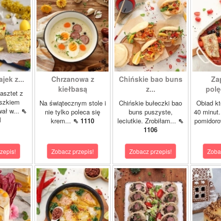
ajek z...
Chrzanowa z
Chińskie bao buns
Za
kiełbasą
z...
polę
asztet z
oszkiem
Na świątecznym stole i
Chińskie bułeczki bao
Obiad kt
wał w...
⇖
nie tylko poleca się
buns puszyste,
40 minut.
1
krem...
⇖ 1110
leciutkie. Zrobiłam...
⇖
pomidor
1106
zepis!
Zobacz przepis!
Zobacz przepis!
Zoba