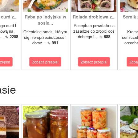
curd z...
Ryba po indyjsku w
Rolada drobiowa z...
Sernik 
sosie...
go curd i
Receptura powstała na
nową na
zasadzie co zrobić coś
Orientalne smaki którym
Krem
...
⇖ 2208
dobrego i...
⇖ 688
się nie oprzecie.Łosoś i
sernicze
dorsz...
⇖ 991
orzecha
zepis!
Zobacz przepis!
Zobacz przepis!
Zoba
asie