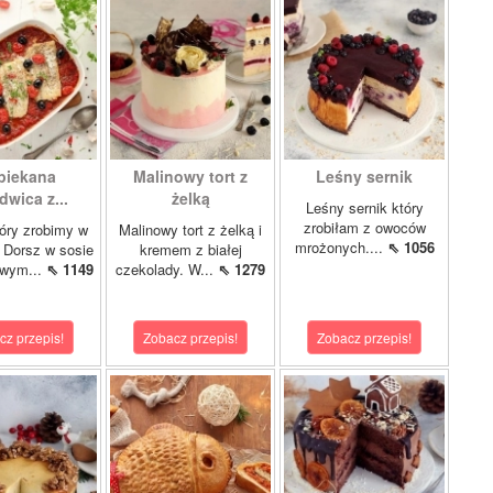
piekana
Malinowy tort z
Leśny sernik
dwica z...
żelką
Leśny sernik który
zrobiłam z owoców
óry zrobimy w
Malinowy tort z żelką i
mrożonych....
⇖ 1056
 Dorsz w sosie
kremem z białej
owym...
⇖ 1149
czekolady. W...
⇖ 1279
cz przepis!
Zobacz przepis!
Zobacz przepis!