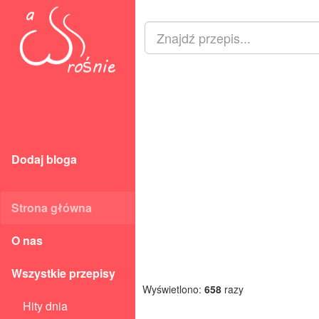
Dodaj bloga
Strona główna
O nas
Wszystkie przepisy
Wyświetlono:
658
razy
Hity dnia