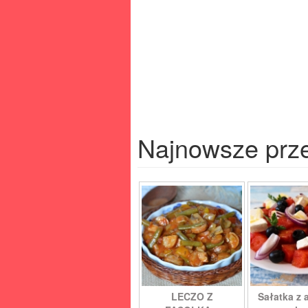
Najnowsze prz
LECZO Z
Sałatka z