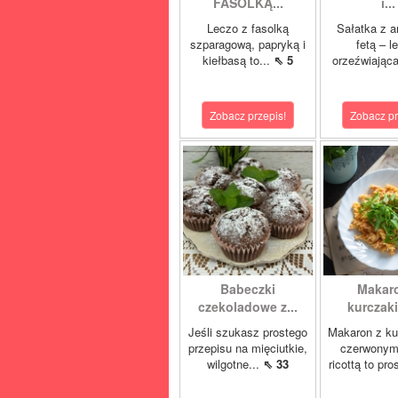
FASOLKĄ...
i...
Leczo z fasolką
Sałatka z a
szparagową, papryką i
fetą – l
kiełbasą to...
⇖ 5
orzeźwiająca
Zobacz przepis!
Zobacz pr
Babeczki
Makar
czekoladowe z...
kurczaki
Jeśli szukasz prostego
Makaron z ku
przepisu na mięciutkie,
czerwonym 
wilgotne...
⇖ 33
ricottą to pro