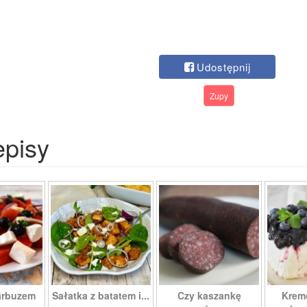
Udostępnij
Zupy
episy
 arbuzem
Sałatka z batatem i...
Czy kaszankę
Krem