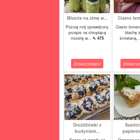
Mizeria na zimę w...
Ciasto Ism
Poznaj mój sprawdzony
Ciasto Ismen
przepis na chrupiącą
blachę z
mizerię w...
⇖ 475
śmietaną,.
Zobacz przepis!
Zobacz pr
Drożdżówki z
Szarlot
budyniem...
papierów
Sezon na jagody co
Domowa sza