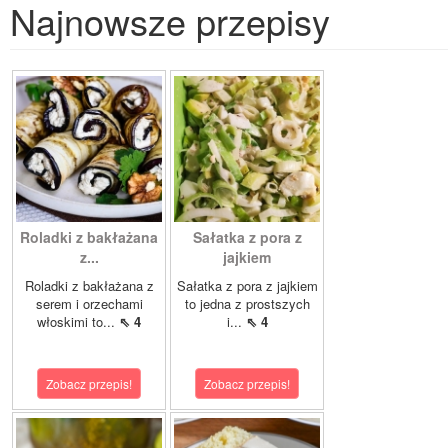
Najnowsze przepisy
Roladki z bakłażana
Sałatka z pora z
z...
jajkiem
Roladki z bakłażana z
Sałatka z pora z jajkiem
serem i orzechami
to jedna z prostszych
włoskimi to...
⇖ 4
i...
⇖ 4
Zobacz przepis!
Zobacz przepis!