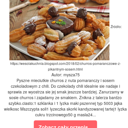
Źródło:
https://wesolakuchnia.blogspot.com/2018/02/churros-pomaranczowe-z-
pikantnym-sosem.html
Autor: mysza75
Pyszne mieciutkie churros z nuta pomaranczy i sosem
czekoladowym z chili. Do czekolady chili idealnie sie nadaje i
sprawia ze wyostrza sie jej smak jeszcze bardziej. Zanurzamy w
sosie churros i zajadamy ze smakiem. Znikna z talerza bardzo
szybko.ciasto:1 szklanka i 1 lyzka maki pszennej typ 5003 jajka
wielkosc Mszczypta soli1 lyzeczka skorki kandyzowanej tartej1 lyzka
cukru trzcinowego50 g masla24...
Zobacz cały przepis...