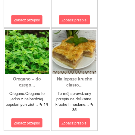
Zobacz przepis!
Zobacz przepis!
Oregano – do
Najlepsze kruche
czego...
ciasto...
Oregano.Oregano to
To mój sprawdzony
jedno z najbardziej
przepis na delikatne,
popularnych ziół...
⇖ 14
kruche i maślane...
⇖
35
Zobacz przepis!
Zobacz przepis!