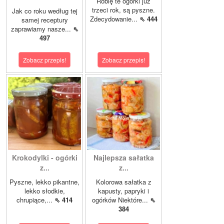
Robię te ogórki już
trzeci rok, są pyszne.
Jak co roku według tej
Zdecydowanie...
⇖ 444
samej receptury
zaprawiamy nasze...
⇖
497
Zobacz przepis!
Zobacz przepis!
Krokodylki - ogórki
Najlepsza sałatka
z...
z...
Pyszne, lekko pikantne,
Kolorowa sałatka z
lekko słodkie,
kapusty, papryki i
chrupiące,...
⇖ 414
ogórków Niektóre...
⇖
384