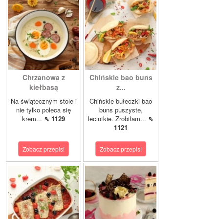
Chrzanowa z
Chińskie bao buns
kiełbasą
z...
Na świątecznym stole i
Chińskie bułeczki bao
nie tylko poleca się
buns puszyste,
krem...
⇖ 1129
leciutkie. Zrobiłam...
⇖
1121
Zobacz przepis!
Zobacz przepis!