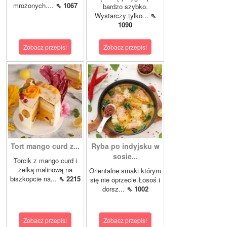
mrożonych....
⇖ 1067
bardzo szybko.
Wystarczy tylko...
⇖
1090
Zobacz przepis!
Zobacz przepis!
Tort mango curd z...
Ryba po indyjsku w
sosie...
Torcik z mango curd i
żelką malinową na
Orientalne smaki którym
biszkopcie na...
⇖ 2215
się nie oprzecie.Łosoś i
dorsz...
⇖ 1002
Zobacz przepis!
Zobacz przepis!