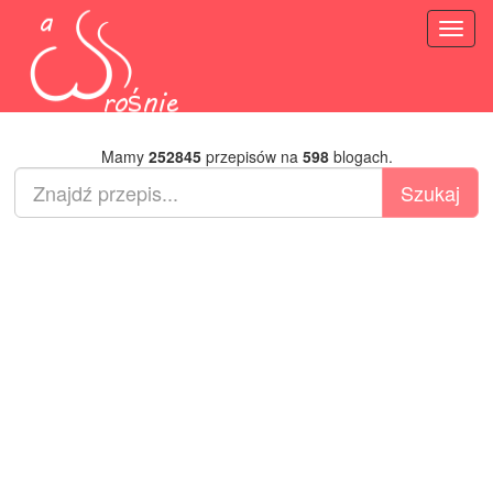
Toggl
naviga
Mamy
252845
przepisów na
598
blogach.