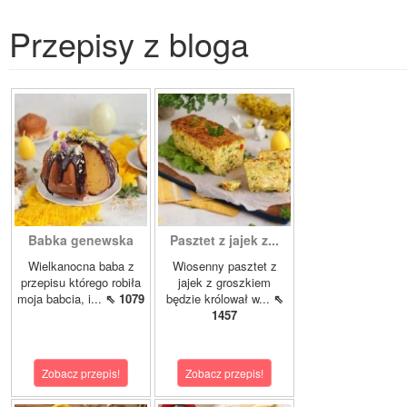
Przepisy z bloga
Babka genewska
Pasztet z jajek z...
Wielkanocna baba z
Wiosenny pasztet z
przepisu którego robiła
jajek z groszkiem
moja babcia, i...
⇖ 1079
będzie królował w...
⇖
1457
Zobacz przepis!
Zobacz przepis!