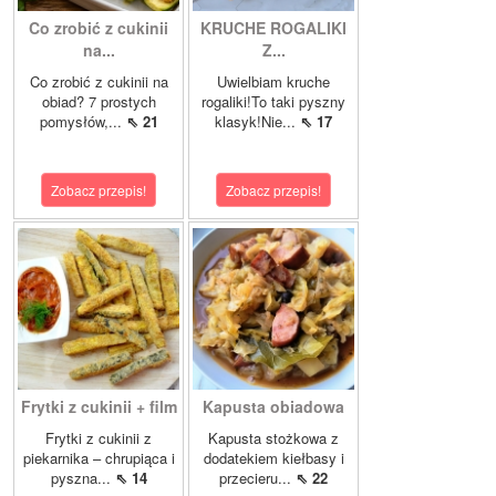
Co zrobić z cukinii
KRUCHE ROGALIKI
na...
Z...
Co zrobić z cukinii na
Uwielbiam kruche
obiad? 7 prostych
rogaliki!To taki pyszny
pomysłów,...
⇖ 21
klasyk!Nie...
⇖ 17
Zobacz przepis!
Zobacz przepis!
Frytki z cukinii + film
Kapusta obiadowa
Frytki z cukinii z
Kapusta stożkowa z
piekarnika – chrupiąca i
dodatekiem kiełbasy i
pyszna...
⇖ 14
przecieru...
⇖ 22