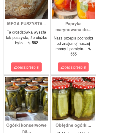
MEGA PUSZYSTA...
Papryka
marynowana do...
Ta drożdżówka wyszła
tak puszysta, że ciężko
Nasz przepis pochodzi
było...
⇖ 562
od znajomej naszej
mamy i pamięta...
⇖
555
Zobacz przepis!
Zobacz przepis!
Ogórki konserwowe
Obłędne ogórki...
na...