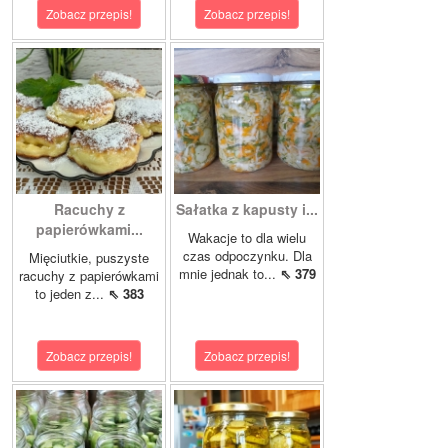
Zobacz przepis!
Zobacz przepis!
Racuchy z
Sałatka z kapusty i...
papierówkami...
Wakacje to dla wielu
czas odpoczynku. Dla
Mięciutkie, puszyste
mnie jednak to...
⇖ 379
racuchy z papierówkami
to jeden z...
⇖ 383
Zobacz przepis!
Zobacz przepis!