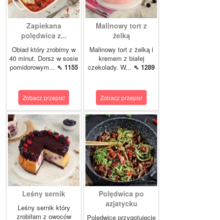
Zapiekana
Malinowy tort z
polędwica z...
żelką
Obiad który zrobimy w
Malinowy tort z żelką i
40 minut. Dorsz w sosie
kremem z białej
pomidorowym...
⇖ 1155
czekolady. W...
⇖ 1289
Zobacz przepis!
Zobacz przepis!
Leśny sernik
Polędwica po
azjatycku
Leśny sernik który
zrobiłam z owoców
Polędwicę przygotujecie