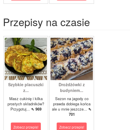
Przepisy na czasie
Szybkie placuszki
Drożdżówki z
z...
budyniem...
Masz cukinię i kilka
Sezon na jagody co
prostych składników?
prawda dobiega końca
Przygotuj...
⇖ 969
ale u mnie jeszcze...
⇖
701
Zobacz przepis!
Zobacz przepis!