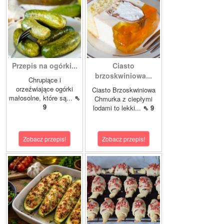
Przepis na ogórki...
Ciasto
brzoskwiniowa...
Chrupiące i
orzeźwiające ogórki
Ciasto Brzoskwiniowa
małosolne, które są...
⇖
Chmurka z ciepłymi
9
lodami to lekki...
⇖ 9
Zobacz przepis!
Zobacz przepis!