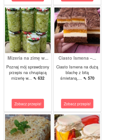
Mizeria na zimę w...
Ciasto Ismena –...
Poznaj mój sprawdzony
Ciasto Ismena na dużą
przepis na chrupiącą
blachę z bitą
mizerię w...
⇖ 632
śmietaną,...
⇖ 570
Zobacz przepis!
Zobacz przepis!