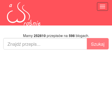
Toggl
naviga
Mamy
252810
przepisów na
598
blogach.