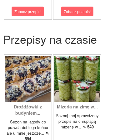
Zobacz przepis!
Zobacz przepis!
Przepisy na czasie
Drożdżówki z
Mizeria na zimę w...
budyniem...
Poznaj mój sprawdzony
przepis na chrupiącą
Sezon na jagody co
mizerię w...
⇖ 549
prawda dobiega końca
ale u mnie jeszcze...
⇖
594