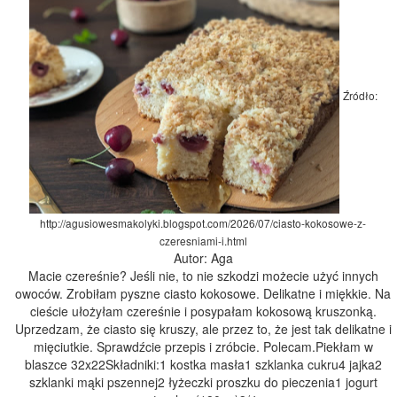
Źródło:
http://agusiowesmakolyki.blogspot.com/2026/07/ciasto-kokosowe-z-
czeresniami-i.html
Autor: Aga
Macie czereśnie? Jeśli nie, to nie szkodzi możecie użyć innych
owoców. Zrobiłam pyszne ciasto kokosowe. Delikatne i miękkie. Na
cieście ułożyłam czereśnie i posypałam kokosową kruszonką.
Uprzedzam, że ciasto się kruszy, ale przez to, że jest tak delikatne i
mięciutkie. Sprawdźcie przepis i zróbcie. Polecam.Piekłam w
blaszce 32x22Składniki:1 kostka masła1 szklanka cukru4 jajka2
szklanki mąki pszennej2 łyżeczki proszku do pieczenia1 jogurt