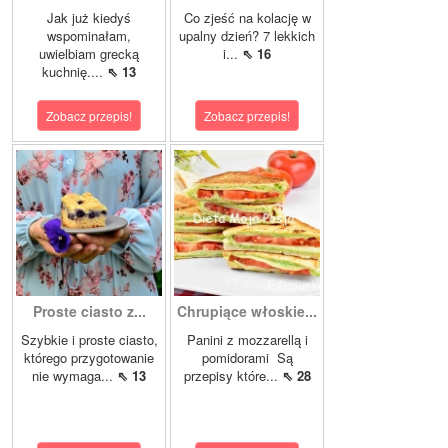
Jak już kiedyś
Co zjeść na kolację w
wspominałam,
upalny dzień? 7 lekkich
uwielbiam grecką
i...
⇖ 16
kuchnię....
⇖ 13
Zobacz przepis!
Zobacz przepis!
Proste ciasto z...
Chrupiące włoskie...
Szybkie i proste ciasto,
Panini z mozzarellą i
którego przygotowanie
pomidorami Są
nie wymaga...
⇖ 13
przepisy które...
⇖ 28