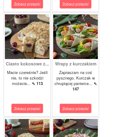
Zobacz przepis!
Zobacz przepis!
Ciasto kokosowe z...
Wrapy z kurczakiem
Macie czereśnie? Jeśli
Zapraszam na coś
nie, to nie szkodzi
pysznego. Kurczak w
możecie...
⇖ 113
chrupiącej panierce...
⇖
147
Zobacz przepis!
Zobacz przepis!