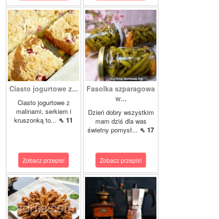
Ciasto jogurtowe z...
Fasolka szparagowa
w...
Ciasto jogurtowe z
malinami, serkiem i
Dzień dobry wszystkim
kruszonką to...
⇖ 11
mam dziś dla was
świetny pomysł...
⇖ 17
Zobacz przepis!
Zobacz przepis!