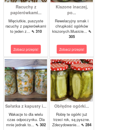
Racuchy z
Kiszone inaczej,
papierówkami...
po...
Mięciutkie, puszyste
Rewelacyjny smak i
racuchy z papierówkami
chrupkość ogórków
to jeden z...
⇖ 310
kiszonych.Musicie...
⇖
305
Zobacz przepis!
Zobacz przepis!
Sałatka z kapusty i...
Obłędne ogórki...
Wakacje to dla wielu
Robię te ogórki już
czas odpoczynku. Dla
trzeci rok, są pyszne.
mnie jednak to...
⇖ 302
Zdecydowanie...
⇖ 284