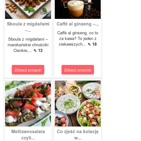
Sboula z migdałami
Caffè al ginseng –...
–...
Caffè al ginseng, co to
za kawa? To jeden z
Sboula z migdałami –
ciekawszych...
⇖ 18
marokańskie chruściki
Cienkie,...
⇖ 12
Zobacz przepis!
Zobacz przepis!
Melitzanosalata
Co zjeść na kolację
czyli...
w...