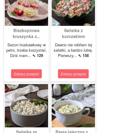
Biszkoptowa
Sałatka z
kruszynka z...
kurczakiem
Sezon truskawkowy w
Dawno nie robiłam tej
pełni, trzeba korzystać.
sałatki, a bardzo lubię.
Dziś mam...
⇖ 129
Pierwszy...
⇖ 158
Zobacz przepis!
Zobacz przepis!
Sałatka ze
Pasta jajeczna z...