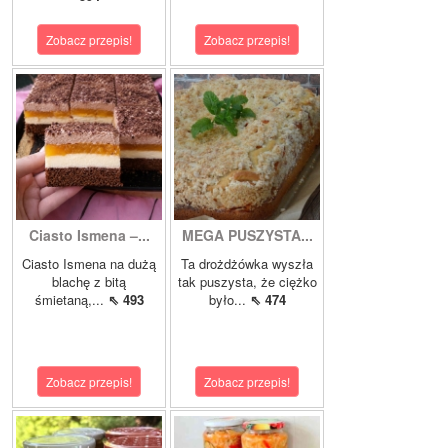
Zobacz przepis!
Zobacz przepis!
Ciasto Ismena –...
MEGA PUSZYSTA...
Ciasto Ismena na dużą
Ta drożdżówka wyszła
blachę z bitą
tak puszysta, że ciężko
śmietaną,...
⇖ 493
było...
⇖ 474
Zobacz przepis!
Zobacz przepis!