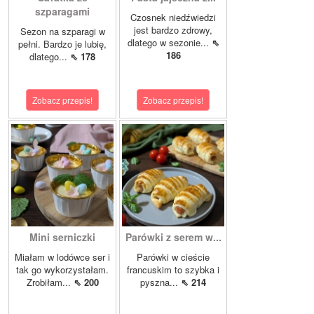
szparagami
Czosnek niedźwiedzi
jest bardzo zdrowy,
Sezon na szparagi w
dlatego w sezonie...
⇖
pełni. Bardzo je lubię,
186
dlatego...
⇖ 178
Zobacz przepis!
Zobacz przepis!
Mini serniczki
Parówki z serem w...
Miałam w lodówce ser i
Parówki w cieście
tak go wykorzystałam.
francuskim to szybka i
Zrobiłam...
⇖ 200
pyszna...
⇖ 214