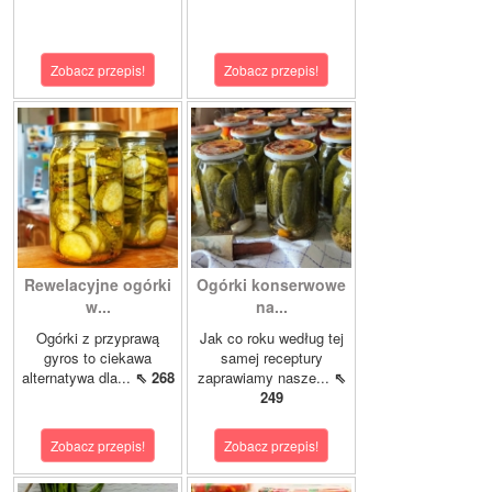
Zobacz przepis!
Zobacz przepis!
Rewelacyjne ogórki
Ogórki konserwowe
w...
na...
Ogórki z przyprawą
Jak co roku według tej
gyros to ciekawa
samej receptury
alternatywa dla...
⇖ 268
zaprawiamy nasze...
⇖
249
Zobacz przepis!
Zobacz przepis!