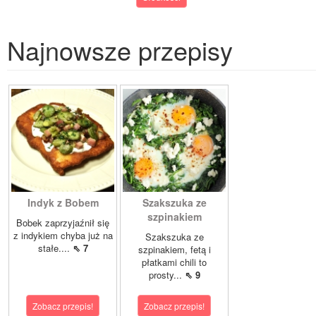
Najnowsze przepisy
Indyk z Bobem
Szakszuka ze
szpinakiem
Bobek zaprzyjaźnił się
z indykiem chyba już na
Szakszuka ze
stałe....
⇖ 7
szpinakiem, fetą i
płatkami chili to
prosty...
⇖ 9
Zobacz przepis!
Zobacz przepis!