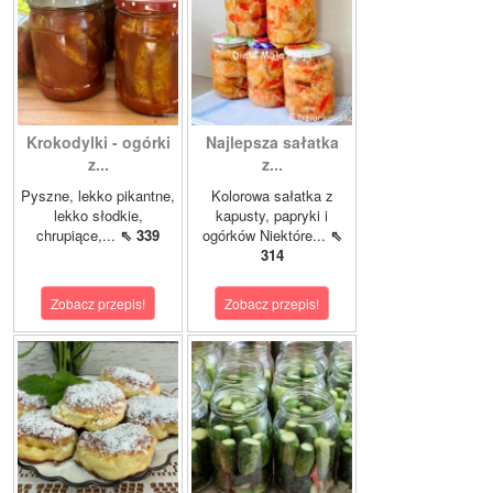
Krokodylki - ogórki
Najlepsza sałatka
z...
z...
Pyszne, lekko pikantne,
Kolorowa sałatka z
lekko słodkie,
kapusty, papryki i
chrupiące,...
⇖ 339
ogórków Niektóre...
⇖
314
Zobacz przepis!
Zobacz przepis!