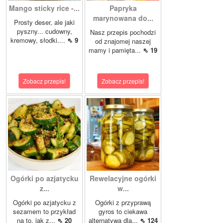
Mango sticky rice -...
Papryka
marynowana do...
Prosty deser, ale jaki
pyszny... cudowny,
Nasz przepis pochodzi
kremowy, słodki....
⇖ 9
od znajomej naszej
mamy i pamięta...
⇖ 19
Zobacz przepis!
Zobacz przepis!
Ogórki po azjatycku
Rewelacyjne ogórki
z...
w...
Ogórki po azjatycku z
Ogórki z przyprawą
sezamem to przykład
gyros to ciekawa
na to, jak z...
⇖ 20
alternatywa dla...
⇖ 124