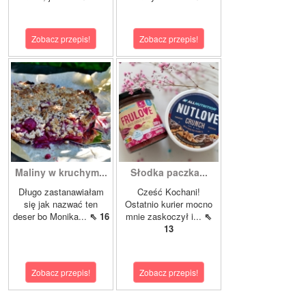
Zobacz przepis!
Zobacz przepis!
Maliny w kruchym...
Słodka paczka...
Długo zastanawiałam
Cześć Kochani!
się jak nazwać ten
Ostatnio kurier mocno
deser bo Monika...
⇖ 16
mnie zaskoczył i...
⇖
13
Zobacz przepis!
Zobacz przepis!