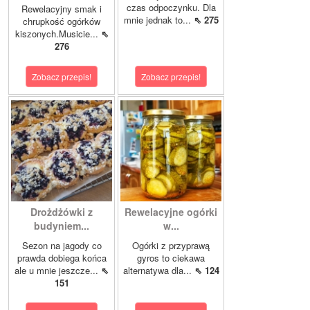
czas odpoczynku. Dla
Rewelacyjny smak i
mnie jednak to...
⇖ 275
chrupkość ogórków
kiszonych.Musicie...
⇖
276
Zobacz przepis!
Zobacz przepis!
Drożdżówki z
Rewelacyjne ogórki
budyniem...
w...
Sezon na jagody co
Ogórki z przyprawą
prawda dobiega końca
gyros to ciekawa
ale u mnie jeszcze...
⇖
alternatywa dla...
⇖ 124
151