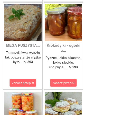
MEGA PUSZYSTA...
Krokodylki - ogórki
z...
Ta drożdżówka wyszła
tak puszysta, że ciężko
Pyszne, lekko pikantne,
było...
⇖ 393
lekko słodkie,
chrupiące,...
⇖ 293
Zobacz przepis!
Zobacz przepis!