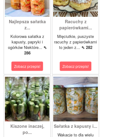
Najlepsza sałatka
Racuchy z
z...
papierówkami...
Kolorowa sałatka z
Mięciutkie, puszyste
kapusty, papryki i
racuchy z papierówkami
ogórków Niektóre...
⇖
to jeden z...
⇖ 282
286
Zobacz przepis!
Zobacz przepis!
Kiszone inaczej,
Sałatka z kapusty i...
po...
Wakacje to dla wielu