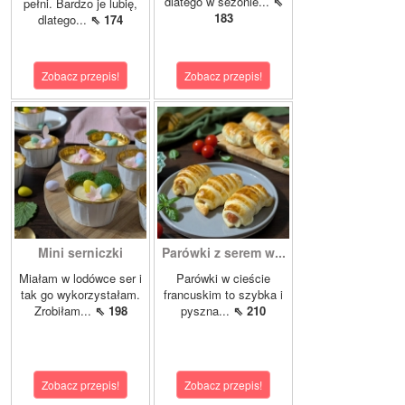
dlatego w sezonie...
⇖
pełni. Bardzo je lubię,
183
dlatego...
⇖ 174
Zobacz przepis!
Zobacz przepis!
Mini serniczki
Parówki z serem w...
Miałam w lodówce ser i
Parówki w cieście
tak go wykorzystałam.
francuskim to szybka i
Zrobiłam...
⇖ 198
pyszna...
⇖ 210
Zobacz przepis!
Zobacz przepis!