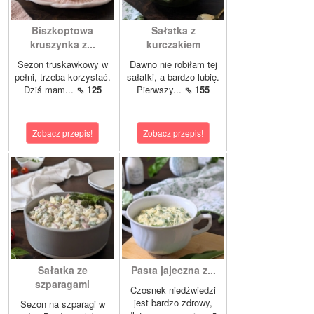
Biszkoptowa
Sałatka z
kruszynka z...
kurczakiem
Sezon truskawkowy w
Dawno nie robiłam tej
pełni, trzeba korzystać.
sałatki, a bardzo lubię.
Dziś mam...
⇖ 125
Pierwszy...
⇖ 155
Zobacz przepis!
Zobacz przepis!
Sałatka ze
Pasta jajeczna z...
szparagami
Czosnek niedźwiedzi
jest bardzo zdrowy,
Sezon na szparagi w