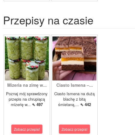
Przepisy na czasie
Mizeria na zimę w...
Ciasto Ismena –...
Poznaj mój sprawdzony
Ciasto Ismena na dużą
przepis na chrupiącą
blachę z bitą
mizerię w...
⇖ 497
śmietaną,...
⇖ 442
Zobacz przepis!
Zobacz przepis!