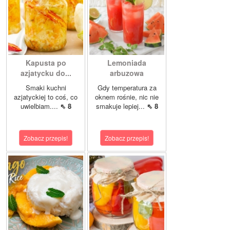
Kapusta po
Lemoniada
azjatycku do...
arbuzowa
Smaki kuchni
Gdy temperatura za
azjatyckiej to coś, co
oknem rośnie, nic nie
uwielbiam....
⇖ 8
smakuje lepiej...
⇖ 8
Zobacz przepis!
Zobacz przepis!