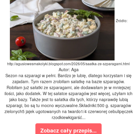
Źródło:
http://agusiowesmakolyki.blogspot.com/2026/05/saatka-ze-szparagami.html
Autor: Aga
Sezon na szparagi w pełni. Bardzo je lubię, dlatego korzystam i się
zajadam. Tym razem zrobiłam sałatkę na bazie szparagów.
Robiłam już sałatki ze szparagami, ale dodawałam je w mniejszej
ilości, jako dodatek. W tej sałatce szparagów jest więcej, użyłam ich
jako bazy. Także jest to sałatka dla tych, którzy naprawdę lubią
szparagi, bo są tu mocno wyczuwalne.Składniki:500 g. szparagów
zielonych5 jajek ugotowanych na twardo1/4 czerwonej cebulipęczek
rzodkiewkigarść...
Zobacz cały przepis...