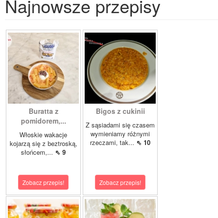
Najnowsze przepisy
Buratta z
Bigos z cukinii
pomidorem,...
Z sąsiadami się czasem
wymieniamy różnymi
Włoskie wakacje
rzeczami, tak...
⇖ 10
kojarzą się z beztroską,
słońcem,...
⇖ 9
Zobacz przepis!
Zobacz przepis!