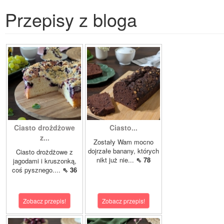
Przepisy z bloga
Ciasto drożdżowe
Ciasto...
z...
Zostały Wam mocno
dojrzałe banany, których
Ciasto drożdżowe z
nikt już nie...
⇖ 78
jagodami i kruszonką,
coś pysznego....
⇖ 36
Zobacz przepis!
Zobacz przepis!