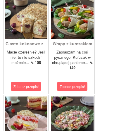
Ciasto kokosowe z...
Wrapy z kurczakiem
Macie czereśnie? Jeśli
Zapraszam na coś
nie, to nie szkodzi
pysznego. Kurczak w
możecie...
⇖ 108
chrupiącej panierce...
⇖
142
Zobacz przepis!
Zobacz przepis!