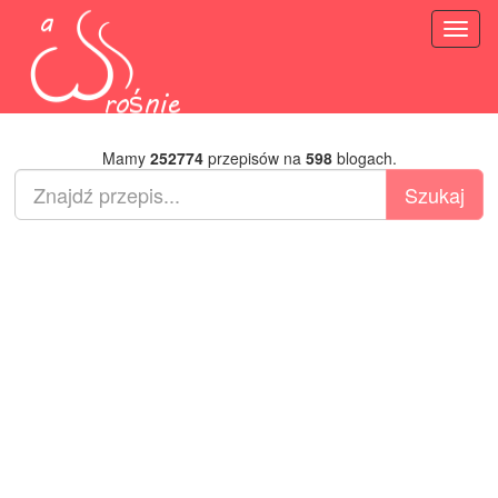
Toggl
naviga
Mamy
252774
przepisów na
598
blogach.