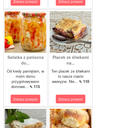
Zobacz przepis!
Zobacz przepis!
Sałatka z patisona
Placek ze śliwkami
do...
na...
Od kiedy pamiętam, w
Ten placek ze śliwkami
moim domu
to nasze ciasto
przygotowywano
awaryjne. Nie...
⇖ 110
domowe...
⇖ 113
Zobacz przepis!
Zobacz przepis!