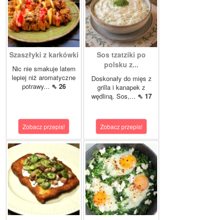
Szaszłyki z karkówki
Sos tzatziki po
polsku z...
Nic nie smakuje latem
lepiej niż aromatyczne
Doskonały do mięs z
potrawy...
⇖ 26
grilla i kanapek z
wędliną. Sos,...
⇖ 17
Zobacz przepis!
Zobacz przepis!