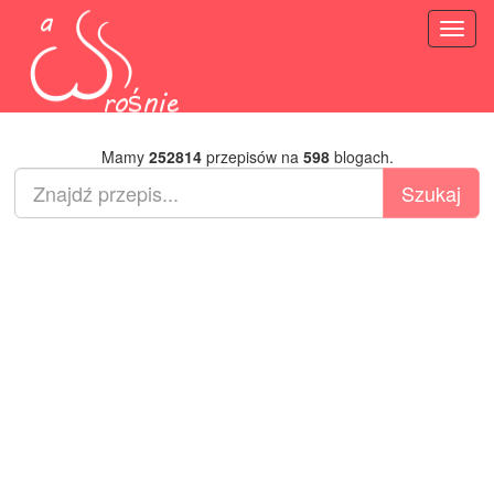
Toggl
naviga
Mamy
252814
przepisów na
598
blogach.