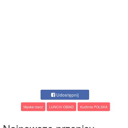
Udostępnij
Męska rzecz
LUNCH/ OBIAD
Kuchnia POLSKA