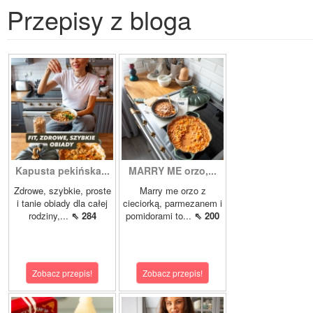
Przepisy z bloga
Kapusta pekińska...
MARRY ME orzo,...
Zdrowe, szybkie, proste
Marry me orzo z
i tanie obiady dla całej
cieciorką, parmezanem i
rodziny,...
⇖ 284
pomidorami to...
⇖ 200
Zobacz przepis!
Zobacz przepis!