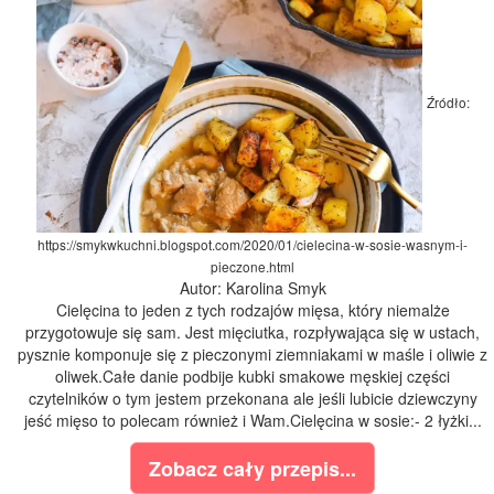
Źródło:
https://smykwkuchni.blogspot.com/2020/01/cielecina-w-sosie-wasnym-i-
pieczone.html
Autor: Karolina Smyk
Cielęcina to jeden z tych rodzajów mięsa, który niemalże
przygotowuje się sam. Jest mięciutka, rozpływająca się w ustach,
pysznie komponuje się z pieczonymi ziemniakami w maśle i oliwie z
oliwek.Całe danie podbije kubki smakowe męskiej części
czytelników o tym jestem przekonana ale jeśli lubicie dziewczyny
jeść mięso to polecam również i Wam.Cielęcina w sosie:- 2 łyżki...
Zobacz cały przepis...