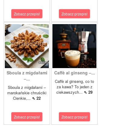
Zobacz przepis!
Zobacz przepis!
Sboula z migdałami
Caffè al ginseng –...
–...
Caffè al ginseng, co to
za kawa? To jeden z
Sboula z migdałami –
ciekawszych...
⇖ 29
marokańskie chruściki
Cienkie,...
⇖ 22
Zobacz przepis!
Zobacz przepis!