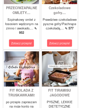
PRZECIWZAPALNE
Czekoladowe
OMLETY....
gofry....
Szpinakowy omlet z
Prawdziwe czekoladowe
łososiem wędzonym na
pyszne gofry!Pachnące
zimno i awokado,...
⇖
czekoladą,...
⇖ 577
952
Zobacz przepis!
Zobacz przepis!
FIT ROLADA Z
FIT TIRAMISU
TRUSKAWKAMI!
JAGODOWE
po przepis zapraszam
PYSZNE, LEKKIE
na moje konto na
DIETETYCZNE