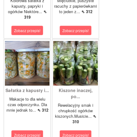
Kolorowa sałatka z
Mięciutkie, puszyste
kapusty, papryki i
racuchy z papierówkami
ogórków Niektóre...
⇖
to jeden z...
⇖ 312
319
Zobacz przepis!
Zobacz przepis!
Sałatka z kapusty i...
Kiszone inaczej,
po...
Wakacje to dla wielu
czas odpoczynku. Dla
Rewelacyjny smak i
mnie jednak to...
⇖ 312
chrupkość ogórków
kiszonych.Musicie...
⇖
310
Zobacz przepis!
Zobacz przepis!