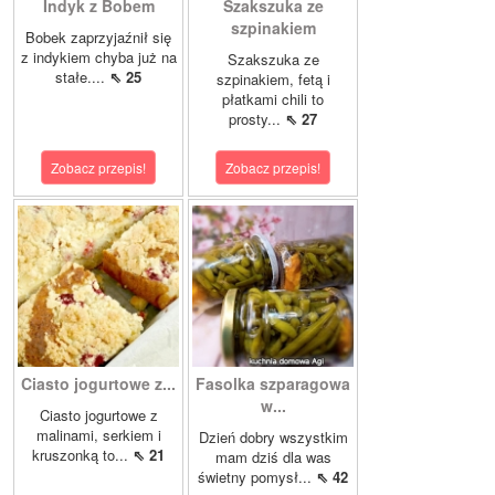
Indyk z Bobem
Szakszuka ze
szpinakiem
Bobek zaprzyjaźnił się
z indykiem chyba już na
Szakszuka ze
stałe....
⇖ 25
szpinakiem, fetą i
płatkami chili to
prosty...
⇖ 27
Zobacz przepis!
Zobacz przepis!
Ciasto jogurtowe z...
Fasolka szparagowa
w...
Ciasto jogurtowe z
malinami, serkiem i
Dzień dobry wszystkim
kruszonką to...
⇖ 21
mam dziś dla was
świetny pomysł...
⇖ 42