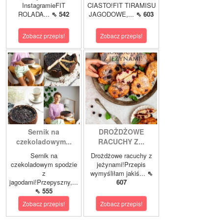
InstagramieFIT
CIASTO!FIT TIRAMISU
ROLADA...
⇖ 542
JAGODOWE,...
⇖ 603
Zobacz przepis!
Zobacz przepis!
Sernik na
DROŻDŻOWE
czekoladowym...
RACUCHY Z...
Sernik na
Drożdżowe racuchy z
czekoladowym spodzie
jeżynami!Przepis
z
wymyśliłam jakiś...
⇖
jagodami!Przepyszny,...
607
⇖ 555
Zobacz przepis!
Zobacz przepis!