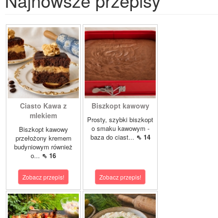
Najnowsze przepisy
Ciasto Kawa z
Biszkopt kawowy
mlekiem
Prosty, szybki biszkopt
o smaku kawowym -
Biszkopt kawowy
baza do ciast...
⇖ 14
przełożony kremem
budyniowym również
o...
⇖ 16
Zobacz przepis!
Zobacz przepis!