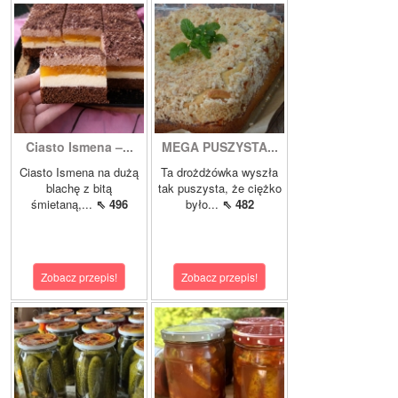
Ciasto Ismena –...
MEGA PUSZYSTA...
Ciasto Ismena na dużą
Ta drożdżówka wyszła
blachę z bitą
tak puszysta, że ciężko
śmietaną,...
⇖ 496
było...
⇖ 482
Zobacz przepis!
Zobacz przepis!