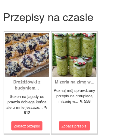
Przepisy na czasie
Drożdżówki z
Mizeria na zimę w...
budyniem...
Poznaj mój sprawdzony
przepis na chrupiącą
Sezon na jagody co
mizerię w...
⇖ 558
prawda dobiega końca
ale u mnie jeszcze...
⇖
612
Zobacz przepis!
Zobacz przepis!