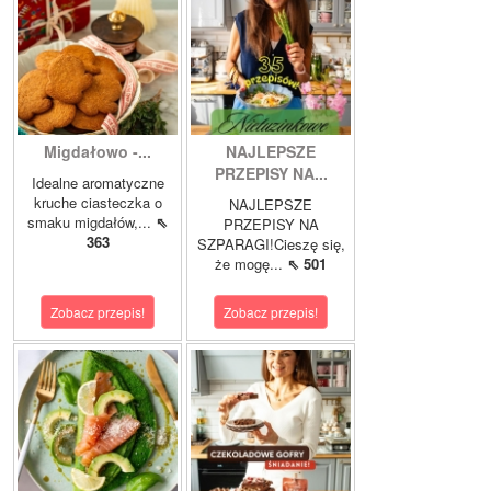
Migdałowo -...
NAJLEPSZE
PRZEPISY NA...
Idealne aromatyczne
kruche ciasteczka o
NAJLEPSZE
smaku migdałów,...
⇖
PRZEPISY NA
363
SZPARAGI!Cieszę się,
że mogę...
⇖ 501
Zobacz przepis!
Zobacz przepis!