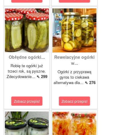
Obłędne ogórki...
Rewelacyjne ogórki
w...
Robię te ogórki już
trzeci rok, są pyszne.
Ogórki z przyprawą
Zdecydowanie...
⇖ 299
gyros to ciekawa
alternatywa dla...
⇖ 276
Zobacz przepis!
Zobacz przepis!