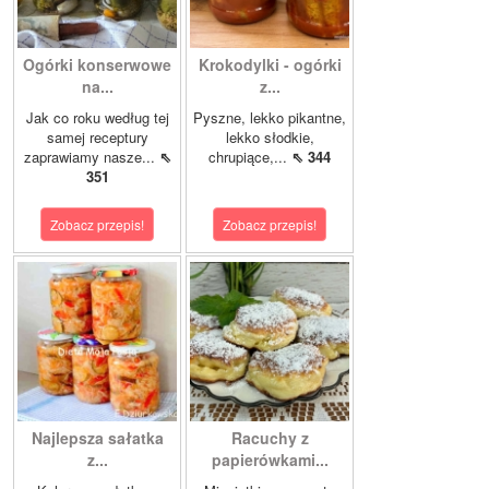
Ogórki konserwowe
Krokodylki - ogórki
na...
z...
Jak co roku według tej
Pyszne, lekko pikantne,
samej receptury
lekko słodkie,
zaprawiamy nasze...
⇖
chrupiące,...
⇖ 344
351
Zobacz przepis!
Zobacz przepis!
Najlepsza sałatka
Racuchy z
z...
papierówkami...