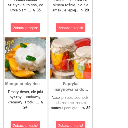
azjatyckiej to coś, co
oknem rośnie, nic nie
uwielbiam....
⇖ 35
smakuje lepiej...
⇖ 29
Zobacz przepis!
Zobacz przepis!
Mango sticky rice -...
Papryka
marynowana do...
Prosty deser, ale jaki
pyszny... cudowny,
Nasz przepis pochodzi
kremowy, słodki....
⇖
od znajomej naszej
24
mamy i pamięta...
⇖ 32
Zobacz przepis!
Zobacz przepis!