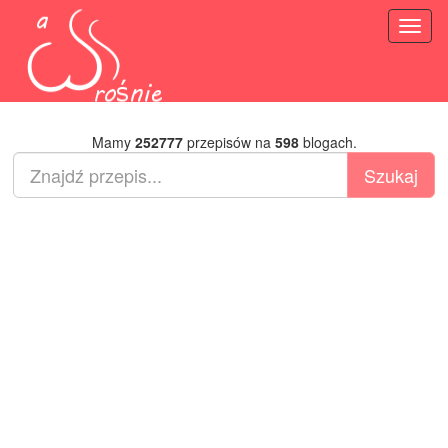
Toggl
naviga
Mamy
252777
przepisów na
598
blogach.