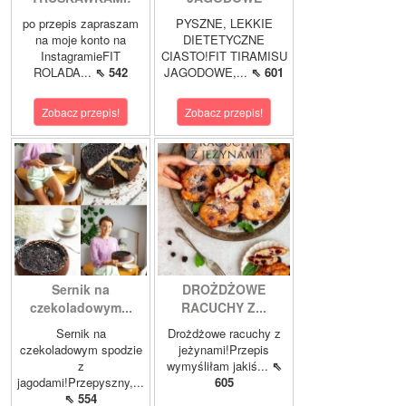
po przepis zapraszam
PYSZNE, LEKKIE
na moje konto na
DIETETYCZNE
InstagramieFIT
CIASTO!FIT TIRAMISU
ROLADA...
⇖ 542
JAGODOWE,...
⇖ 601
Zobacz przepis!
Zobacz przepis!
Sernik na
DROŻDŻOWE
czekoladowym...
RACUCHY Z...
Sernik na
Drożdżowe racuchy z
czekoladowym spodzie
jeżynami!Przepis
z
wymyśliłam jakiś...
⇖
jagodami!Przepyszny,...
605
⇖ 554