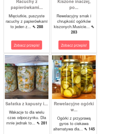
Racuchy z
Kiszone inaczej,
papierówkami...
po...
Mięciutkie, puszyste
Rewelacyjny smak i
racuchy z papierówkami
chrupkość ogórków
to jeden z...
⇖ 288
kiszonych.Musicie...
⇖
283
Zobacz przepis!
Zobacz przepis!
Sałatka z kapusty i...
Rewelacyjne ogórki
w...
Wakacje to dla wielu
czas odpoczynku. Dla
Ogórki z przyprawą
mnie jednak to...
⇖ 281
gyros to ciekawa
alternatywa dla...
⇖ 145