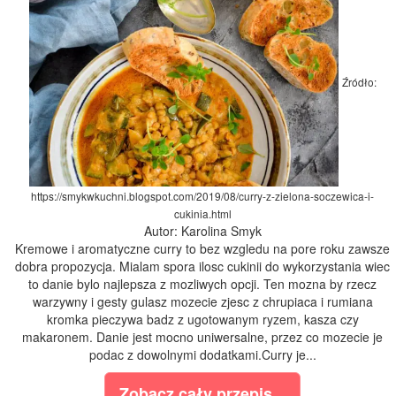
Źródło:
https://smykwkuchni.blogspot.com/2019/08/curry-z-zielona-soczewica-i-
cukinia.html
Autor: Karolina Smyk
Kremowe i aromatyczne curry to bez wzgledu na pore roku zawsze
dobra propozycja. Mialam spora ilosc cukinii do wykorzystania wiec
to danie bylo najlepsza z mozliwych opcji. Ten mozna by rzecz
warzywny i gesty gulasz mozecie zjesc z chrupiaca i rumiana
kromka pieczywa badz z ugotowanym ryzem, kasza czy
makaronem. Danie jest mocno uniwersalne, przez co mozecie je
podac z dowolnymi dodatkami.Curry je...
Zobacz cały przepis...