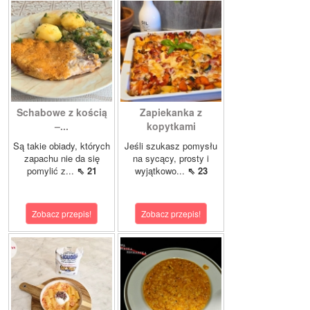
Schabowe z kością
Zapiekanka z
–...
kopytkami
Są takie obiady, których
Jeśli szukasz pomysłu
zapachu nie da się
na sycący, prosty i
pomylić z...
⇖ 21
wyjątkowo...
⇖ 23
Zobacz przepis!
Zobacz przepis!