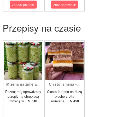
Zobacz przepis!
Zobacz przepis!
Przepisy na czasie
Mizeria na zimę w...
Ciasto Ismena –...
Poznaj mój sprawdzony
Ciasto Ismena na dużą
przepis na chrupiącą
blachę z bitą
mizerię w...
⇖ 510
śmietaną,...
⇖ 450