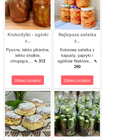
Krokodylki - ogórki
Najlepsza sałatka
z...
z...
Pyszne, lekko pikantne,
Kolorowa sałatka z
lekko słodkie,
kapusty, papryki i
chrupiące,...
⇖ 312
ogórków Niektóre...
⇖
290
Zobacz przepis!
Zobacz przepis!