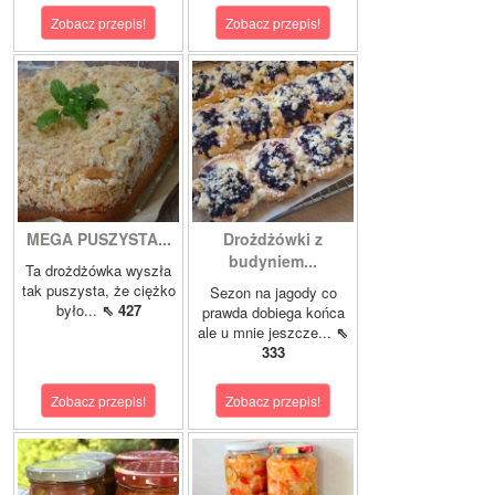
Zobacz przepis!
Zobacz przepis!
MEGA PUSZYSTA...
Drożdżówki z
budyniem...
Ta drożdżówka wyszła
tak puszysta, że ciężko
Sezon na jagody co
było...
⇖ 427
prawda dobiega końca
ale u mnie jeszcze...
⇖
333
Zobacz przepis!
Zobacz przepis!