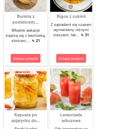
Buratta z
Bigos z cukinii
pomidorem,...
Z sąsiadami się czasem
wymieniamy różnymi
Włoskie wakacje
rzeczami, tak...
⇖ 31
kojarzą się z beztroską,
słońcem,...
⇖ 21
Zobacz przepis!
Zobacz przepis!
Kapusta po
Lemoniada
azjatycku do...
arbuzowa
Smaki kuchni
Gdy temperatura za