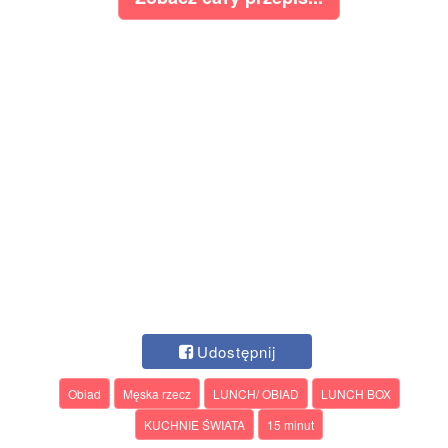
Udostępnij
Obiad
Męska rzecz
LUNCH/ OBIAD
LUNCH BOX
KUCHNIE ŚWIATA
15 minut