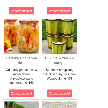
Zobacz przepis!
Zobacz przepis!
Sałatka z patisona
Cukinia w zalewie
do...
curry...
Od kiedy pamiętam, w
Szukasz chrupiącej
moim domu
cukinii w curry na zimę?
przygotowywano
Wypróbuj...
⇖ 137
domowe...
⇖ 140
Zobacz przepis!
Zobacz przepis!