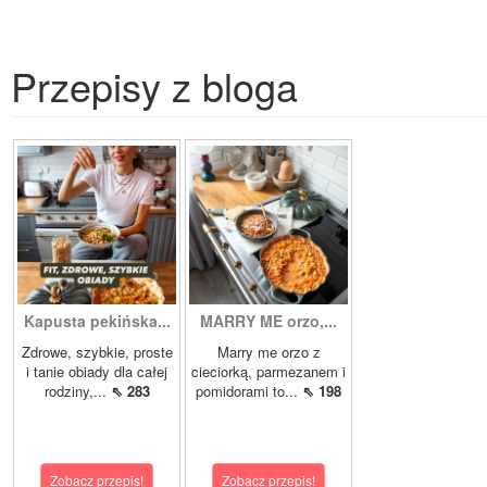
Przepisy z bloga
Kapusta pekińska...
MARRY ME orzo,...
Zdrowe, szybkie, proste
Marry me orzo z
i tanie obiady dla całej
cieciorką, parmezanem i
rodziny,...
⇖ 283
pomidorami to...
⇖ 198
Zobacz przepis!
Zobacz przepis!