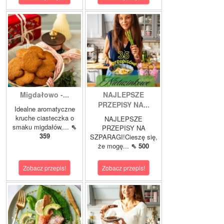
Migdałowo -...
NAJLEPSZE
PRZEPISY NA...
Idealne aromatyczne
kruche ciasteczka o
NAJLEPSZE
smaku migdałów,...
⇖
PRZEPISY NA
359
SZPARAGI!Cieszę się,
że mogę...
⇖ 500
Zobacz przepis!
Zobacz przepis!