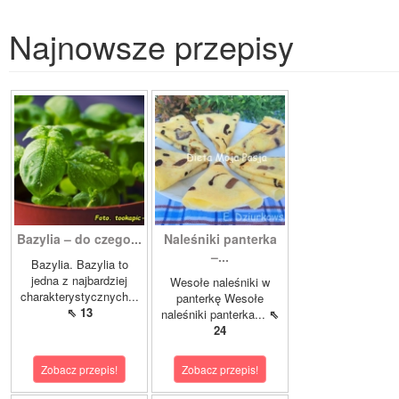
Najnowsze przepisy
Bazylia – do czego...
Naleśniki panterka
–...
Bazylia. Bazylia to
jedna z najbardziej
Wesołe naleśniki w
charakterystycznych...
panterkę Wesołe
⇖ 13
naleśniki panterka...
⇖
24
Zobacz przepis!
Zobacz przepis!