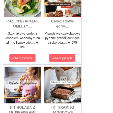
PRZECIWZAPALNE
Czekoladowe
OMLETY....
gofry....
Szpinakowy omlet z
Prawdziwe czekoladowe
łososiem wędzonym na
pyszne gofry!Pachnące
zimno i awokado,...
⇖
czekoladą,...
⇖ 575
950
Zobacz przepis!
Zobacz przepis!
FIT ROLADA Z
FIT TIRAMISU
TRUSKAWKAMI!
JAGODOWE