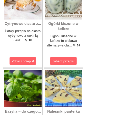
Cytrynowe ciasto z...
Ogórki kiszone w
kefirze
Łatwy przepis na ciasto
cytrynowe z cukinią
Ogórki kiszone w
Jeśli...
⇖ 10
kefirze to ciekawa
alternatywa dla...
⇖ 14
Zobacz przepis!
Zobacz przepis!
Bazylia – do czego...
Naleśniki panterka