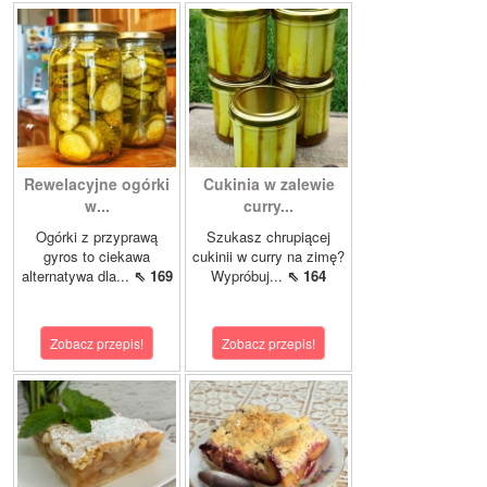
Rewelacyjne ogórki
Cukinia w zalewie
w...
curry...
Ogórki z przyprawą
Szukasz chrupiącej
gyros to ciekawa
cukinii w curry na zimę?
alternatywa dla...
⇖ 169
Wypróbuj...
⇖ 164
Zobacz przepis!
Zobacz przepis!