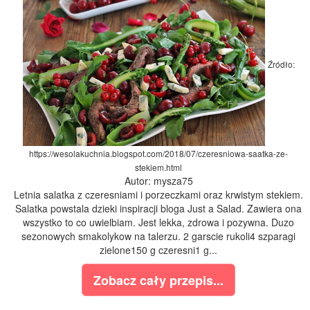
Źródło:
https://wesolakuchnia.blogspot.com/2018/07/czeresniowa-saatka-ze-
stekiem.html
Autor: mysza75
Letnia salatka z czeresniami i porzeczkami oraz krwistym stekiem.
Salatka powstala dzieki inspiracji bloga Just a Salad. Zawiera ona
wszystko to co uwielbiam. Jest lekka, zdrowa i pozywna. Duzo
sezonowych smakolykow na talerzu. 2 garscie rukoli4 szparagi
zielone150 g czeresni1 g...
Zobacz cały przepis...