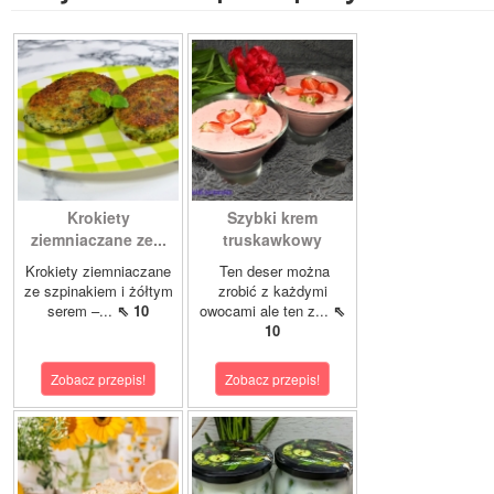
Krokiety
Szybki krem
ziemniaczane ze...
truskawkowy
Krokiety ziemniaczane
Ten deser można
ze szpinakiem i żółtym
zrobić z każdymi
serem –...
⇖ 10
owocami ale ten z...
⇖
10
Zobacz przepis!
Zobacz przepis!