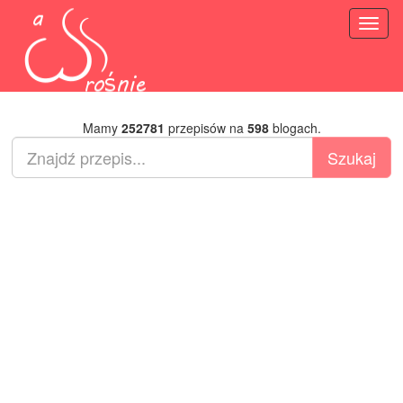
Toggl
naviga
Mamy
252781
przepisów na
598
blogach.