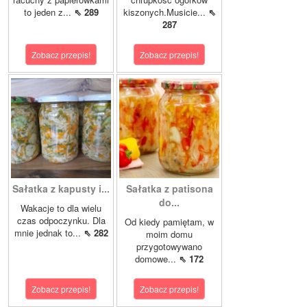
to jeden z...
⇖ 289
kiszonych.Musicie...
⇖
287
Zobacz przepis!
Zobacz przepis!
Sałatka z kapusty i...
Sałatka z patisona
do...
Wakacje to dla wielu
czas odpoczynku. Dla
Od kiedy pamiętam, w
mnie jednak to...
⇖ 282
moim domu
przygotowywano
domowe...
⇖ 172
Zobacz przepis!
Zobacz przepis!