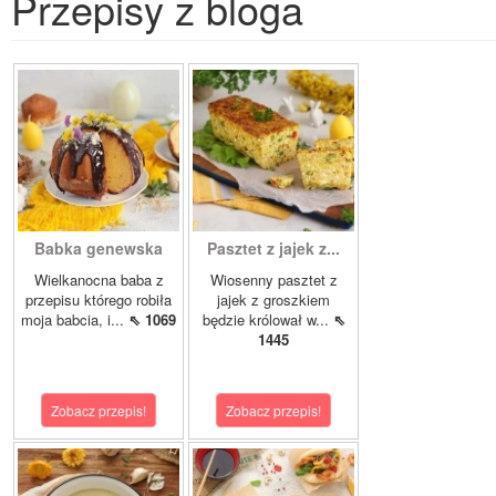
Przepisy z bloga
Babka genewska
Pasztet z jajek z...
Wielkanocna baba z
Wiosenny pasztet z
przepisu którego robiła
jajek z groszkiem
moja babcia, i...
⇖ 1069
będzie królował w...
⇖
1445
Zobacz przepis!
Zobacz przepis!