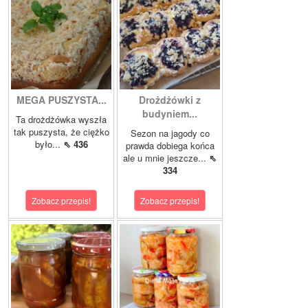
MEGA PUSZYSTA...
Drożdżówki z
budyniem...
Ta drożdżówka wyszła
tak puszysta, że ciężko
Sezon na jagody co
było...
⇖ 436
prawda dobiega końca
ale u mnie jeszcze...
⇖
334
Zobacz przepis!
Zobacz przepis!