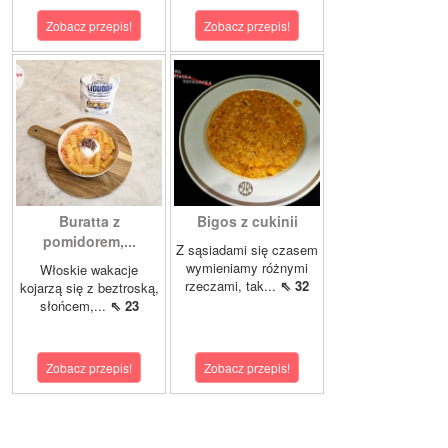
Zobacz przepis!
Zobacz przepis!
Buratta z
Bigos z cukinii
pomidorem,...
Z sąsiadami się czasem
wymieniamy różnymi
Włoskie wakacje
rzeczami, tak...
⇖ 32
kojarzą się z beztroską,
słońcem,...
⇖ 23
Zobacz przepis!
Zobacz przepis!