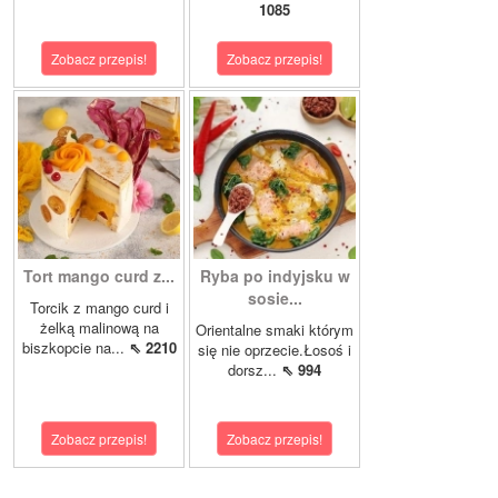
1085
Zobacz przepis!
Zobacz przepis!
Tort mango curd z...
Ryba po indyjsku w
sosie...
Torcik z mango curd i
żelką malinową na
Orientalne smaki którym
biszkopcie na...
⇖ 2210
się nie oprzecie.Łosoś i
dorsz...
⇖ 994
Zobacz przepis!
Zobacz przepis!