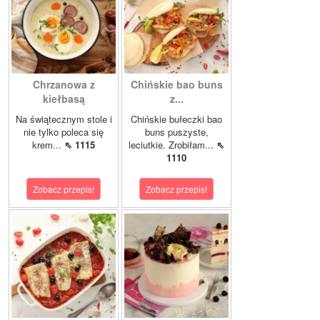
Chrzanowa z
Chińskie bao buns
kiełbasą
z...
Na świątecznym stole i
Chińskie bułeczki bao
nie tylko poleca się
buns puszyste,
krem...
⇖ 1115
leciutkie. Zrobiłam...
⇖
1110
Zobacz przepis!
Zobacz przepis!