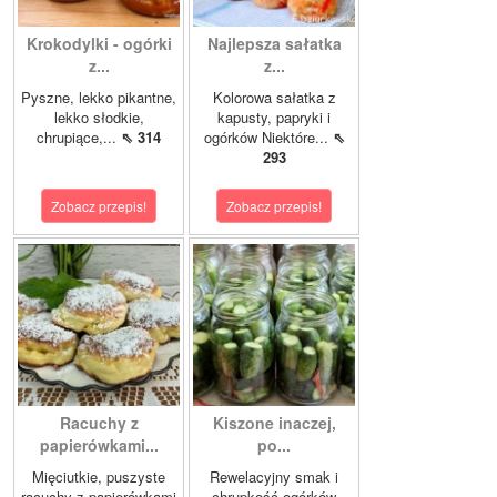
Krokodylki - ogórki
Najlepsza sałatka
z...
z...
Pyszne, lekko pikantne,
Kolorowa sałatka z
lekko słodkie,
kapusty, papryki i
chrupiące,...
⇖ 314
ogórków Niektóre...
⇖
293
Zobacz przepis!
Zobacz przepis!
Racuchy z
Kiszone inaczej,
papierówkami...
po...
Mięciutkie, puszyste
Rewelacyjny smak i
racuchy z papierówkami
chrupkość ogórków