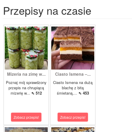
Przepisy na czasie
Mizeria na zimę w...
Ciasto Ismena –...
Poznaj mój sprawdzony
Ciasto Ismena na dużą
przepis na chrupiącą
blachę z bitą
mizerię w...
⇖ 512
śmietaną,...
⇖ 453
Zobacz przepis!
Zobacz przepis!