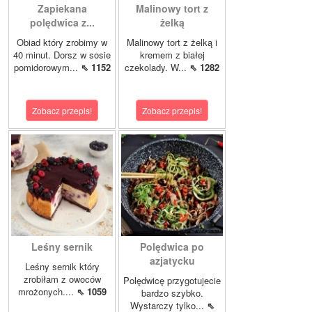
Zapiekana
Malinowy tort z
polędwica z...
żelką
Obiad który zrobimy w
Malinowy tort z żelką i
40 minut. Dorsz w sosie
kremem z białej
pomidorowym...
⇖ 1152
czekolady. W...
⇖ 1282
Zobacz przepis!
Zobacz przepis!
Leśny sernik
Polędwica po
azjatycku
Leśny sernik który
zrobiłam z owoców
Polędwicę przygotujecie
mrożonych....
⇖ 1059
bardzo szybko.
Wystarczy tylko...
⇖