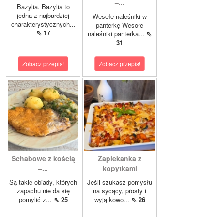
–...
Bazylia. Bazylia to
jedna z najbardziej
Wesołe naleśniki w
charakterystycznych...
panterkę Wesołe
⇖ 17
naleśniki panterka...
⇖
31
Zobacz przepis!
Zobacz przepis!
Schabowe z kością
Zapiekanka z
–...
kopytkami
Są takie obiady, których
Jeśli szukasz pomysłu
zapachu nie da się
na sycący, prosty i
pomylić z...
⇖ 25
wyjątkowo...
⇖ 26