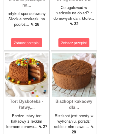
na...
Co ugotować w
niedzielę na obiad? 7
artykuł sponsorowany
domowych dań, które...
Słodkie przekąski na
⇖ 32
podróż...
⇖ 28
Zobacz przepis!
Zobacz przepis!
Tort Dyskoteka -
Biszkopt kakaowy
łatwy,...
dla...
Bardzo łatwy tort
Biszkopt jest prosty w
kakaowy z lekkim
wykonaniu, poradzi
kremem serowo...
⇖ 27
sobie z nim nawet...
⇖
28