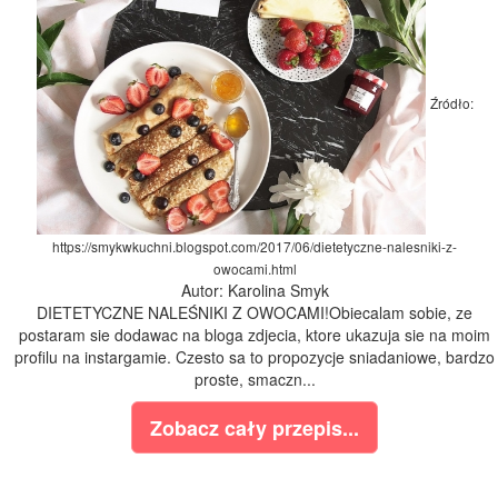
Źródło:
https://smykwkuchni.blogspot.com/2017/06/dietetyczne-nalesniki-z-
owocami.html
Autor: Karolina Smyk
DIETETYCZNE NALEŚNIKI Z OWOCAMI!Obiecalam sobie, ze
postaram sie dodawac na bloga zdjecia, ktore ukazuja sie na moim
profilu na instargamie. Czesto sa to propozycje sniadaniowe, bardzo
proste, smaczn...
Zobacz cały przepis...