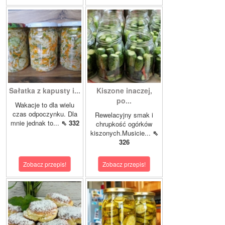
Sałatka z kapusty i...
Kiszone inaczej,
po...
Wakacje to dla wielu
czas odpoczynku. Dla
Rewelacyjny smak i
mnie jednak to...
⇖ 332
chrupkość ogórków
kiszonych.Musicie...
⇖
326
Zobacz przepis!
Zobacz przepis!