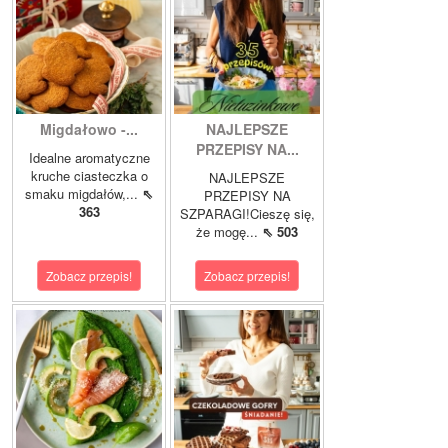
Migdałowo -...
NAJLEPSZE
PRZEPISY NA...
Idealne aromatyczne
kruche ciasteczka o
NAJLEPSZE
smaku migdałów,...
⇖
PRZEPISY NA
363
SZPARAGI!Cieszę się,
że mogę...
⇖ 503
Zobacz przepis!
Zobacz przepis!