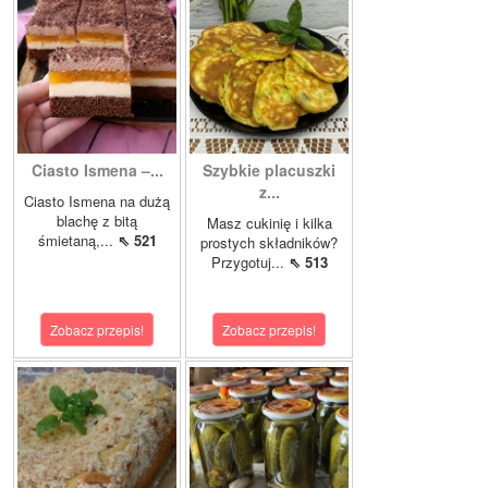
Ciasto Ismena –...
Szybkie placuszki
z...
Ciasto Ismena na dużą
blachę z bitą
Masz cukinię i kilka
śmietaną,...
⇖ 521
prostych składników?
Przygotuj...
⇖ 513
Zobacz przepis!
Zobacz przepis!