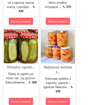
od znajomej naszej
lekko słodkie,
mamy i pamięta...
⇖
chrupiące,...
⇖ 370
439
Zobacz przepis!
Zobacz przepis!
Obłędne ogórki...
Najlepsza sałatka
z...
Robię te ogórki już
trzeci rok, są pyszne.
Kolorowa sałatka z
Zdecydowanie...
⇖ 366
kapusty, papryki i
ogórków Niektóre...
⇖
336
Zobacz przepis!
Zobacz przepis!