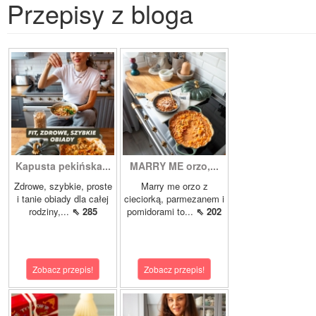
Przepisy z bloga
Kapusta pekińska...
MARRY ME orzo,...
Zdrowe, szybkie, proste
Marry me orzo z
i tanie obiady dla całej
cieciorką, parmezanem i
rodziny,...
⇖ 285
pomidorami to...
⇖ 202
Zobacz przepis!
Zobacz przepis!