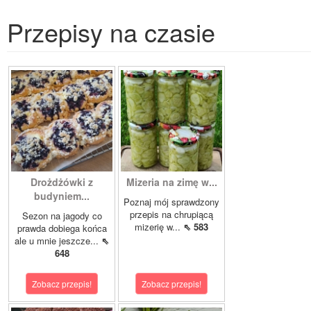
Przepisy na czasie
Drożdżówki z
Mizeria na zimę w...
budyniem...
Poznaj mój sprawdzony
przepis na chrupiącą
Sezon na jagody co
mizerię w...
⇖ 583
prawda dobiega końca
ale u mnie jeszcze...
⇖
648
Zobacz przepis!
Zobacz przepis!