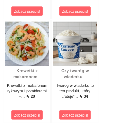
Zobacz przepis!
Zobacz przepis!
Krewetki z
Czy twaróg w
makaronem...
wiaderku...
Krewetki z makaronem
Twaróg w wiaderku to
ryżowym i pomidorami
ten produkt, który
–...
⇖ 20
„ratuje”...
⇖ 34
Zobacz przepis!
Zobacz przepis!