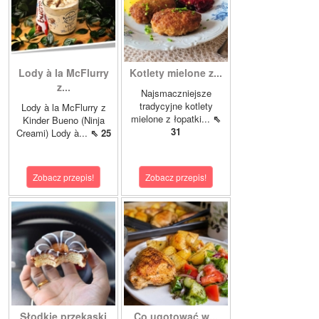
Lody à la McFlurry
Kotlety mielone z...
z...
Najsmaczniejsze
tradycyjne kotlety
Lody à la McFlurry z
mielone z łopatki...
⇖
Kinder Bueno (Ninja
31
Creami) Lody à...
⇖ 25
Zobacz przepis!
Zobacz przepis!
Słodkie przekąski
Co ugotować w...