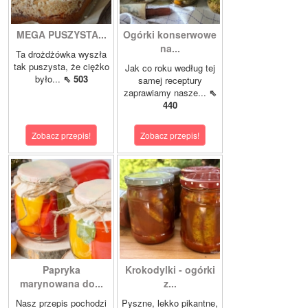
MEGA PUSZYSTA...
Ogórki konserwowe
na...
Ta drożdżówka wyszła
tak puszysta, że ciężko
Jak co roku według tej
było...
⇖ 503
samej receptury
zaprawiamy nasze...
⇖
440
Zobacz przepis!
Zobacz przepis!
Papryka
Krokodylki - ogórki
marynowana do...
z...
Nasz przepis pochodzi
Pyszne, lekko pikantne,