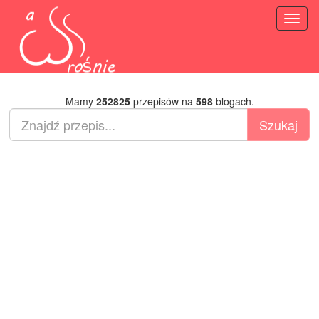
Toggl
naviga
Mamy
252825
przepisów na
598
blogach.