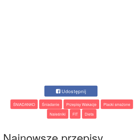
Udostępnij
ŚNIADANKO
Śniadanie
Przepisy Wakacje
Placki smażone
Naleśniki
FIT
Dieta
Najnowsze przepisy