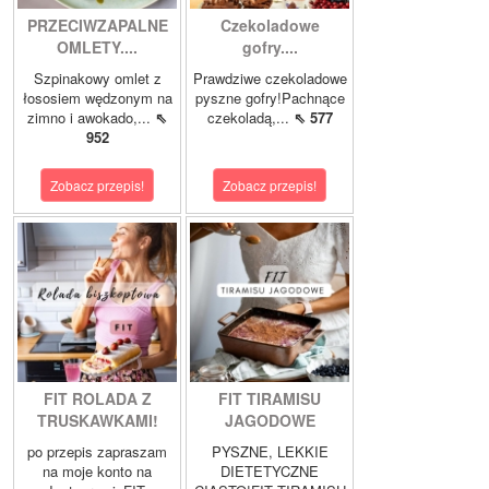
PRZECIWZAPALNE
Czekoladowe
OMLETY....
gofry....
Szpinakowy omlet z
Prawdziwe czekoladowe
łososiem wędzonym na
pyszne gofry!Pachnące
zimno i awokado,...
⇖
czekoladą,...
⇖ 577
952
Zobacz przepis!
Zobacz przepis!
FIT ROLADA Z
FIT TIRAMISU
TRUSKAWKAMI!
JAGODOWE
po przepis zapraszam
PYSZNE, LEKKIE
na moje konto na
DIETETYCZNE