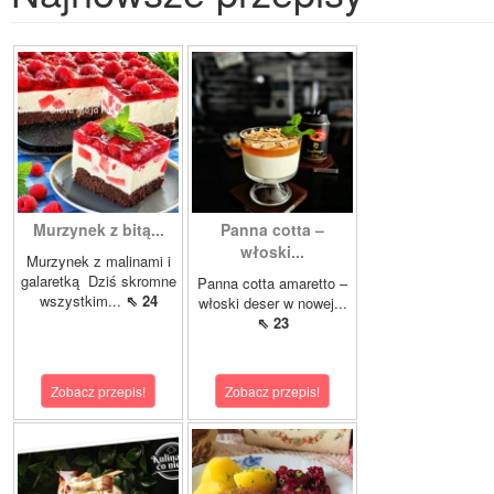
Murzynek z bitą...
Panna cotta –
włoski...
Murzynek z malinami i
galaretką Dziś skromne
Panna cotta amaretto –
wszystkim...
⇖ 24
włoski deser w nowej...
⇖ 23
Zobacz przepis!
Zobacz przepis!