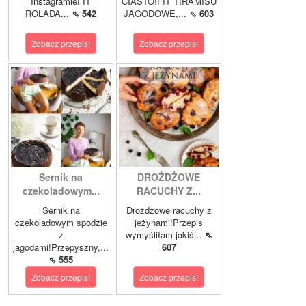
InstagramieFIT
CIASTO!FIT TIRAMISU
ROLADA...
⇖ 542
JAGODOWE,...
⇖ 603
Zobacz przepis!
Zobacz przepis!
Sernik na
DROŻDŻOWE
czekoladowym...
RACUCHY Z...
Sernik na
Drożdżowe racuchy z
czekoladowym spodzie
jeżynami!Przepis
z
wymyśliłam jakiś...
⇖
jagodami!Przepyszny,...
607
⇖ 555
Zobacz przepis!
Zobacz przepis!