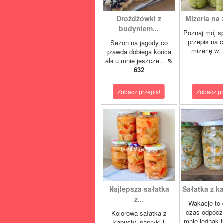
Drożdżówki z
Mizeria na 
budyniem...
Poznaj mój s
przepis na 
Sezon na jagody co
mizerię w.
prawda dobiega końca
ale u mnie jeszcze...
⇖
632
Zobacz przepis!
Zobacz pr
Najlepsza sałatka
Sałatka z ka
z...
Wakacje to 
czas odpocz
Kolorowa sałatka z
mnie jednak t
kapusty, papryki i