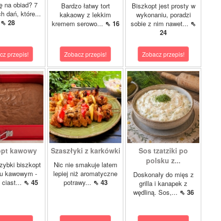
lę na obiad? 7
Bardzo łatwy tort
Biszkopt jest prosty w
 dań, które...
kakaowy z lekkim
wykonaniu, poradzi
⇖ 28
kremem serowo...
⇖ 16
sobie z nim nawet...
⇖
24
cz przepis!
Zobacz przepis!
Zobacz przepis!
opt kawowy
Szaszłyki z karkówki
Sos tzatziki po
polsku z...
szybki biszkopt
Nic nie smakuje latem
u kawowym -
lepiej niż aromatyczne
Doskonały do mięs z
 ciast...
⇖ 45
potrawy...
⇖ 43
grilla i kanapek z
wędliną. Sos,...
⇖ 36