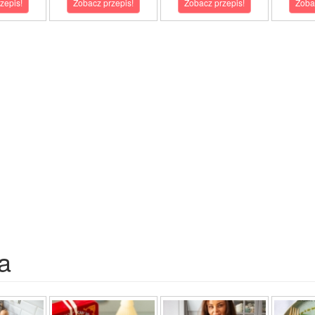
zepis!
Zobacz przepis!
Zobacz przepis!
Zoba
a