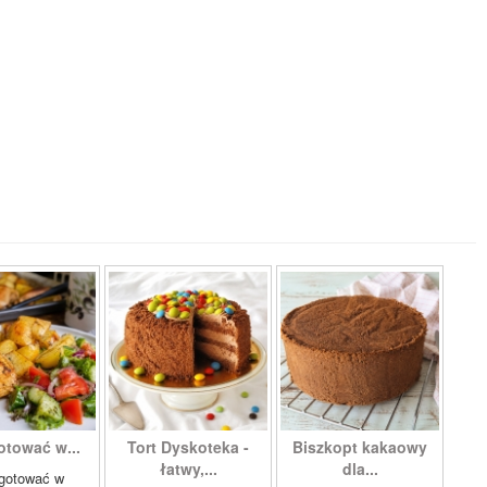
otować w...
Tort Dyskoteka -
Biszkopt kakaowy
łatwy,...
dla...
gotować w