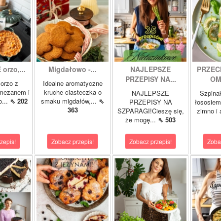
orzo,...
Migdałowo -...
NAJLEPSZE
PRZEC
PRZEPISY NA...
OM
orzo z
Idealne aromatyczne
rmezanem i
kruche ciasteczka o
NAJLEPSZE
Szpina
o...
⇖ 202
smaku migdałów,...
⇖
PRZEPISY NA
łososie
363
SZPARAGI!Cieszę się,
zimno i
że mogę...
⇖ 503
zepis!
Zobacz przepis!
Zobacz przepis!
Zoba