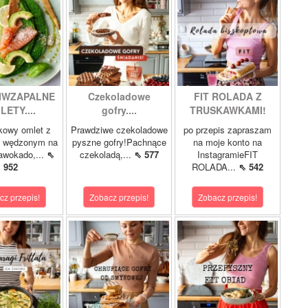
IWZAPALNE
Czekoladowe
FIT ROLADA Z
LETY....
gofry....
TRUSKAWKAMI!
kowy omlet z
Prawdziwe czekoladowe
po przepis zapraszam
m wędzonym na
pyszne gofry!Pachnące
na moje konto na
 awokado,...
⇖
czekoladą,...
⇖ 577
InstagramieFIT
952
ROLADA...
⇖ 542
cz przepis!
Zobacz przepis!
Zobacz przepis!