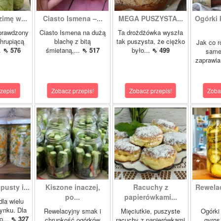
zimę w...
Ciasto Ismena –...
MEGA PUSZYSTA...
Ogórki
prawdzony
Ciasto Ismena na dużą
Ta drożdżówka wyszła
chrupiącą
blachę z bitą
tak puszysta, że ciężko
Jak co r
..
⇖ 576
śmietaną,...
⇖ 517
było...
⇖ 499
samej
zaprawia
zepis!
Zobacz przepis!
Zobacz przepis!
Zoba
pusty i...
Kiszone inaczej,
Racuchy z
Rewela
po...
papierówkami...
dla wielu
ynku. Dla
Rewelacyjny smak i
Mięciutkie, puszyste
Ogórki
o...
⇖ 327
chrupkość ogórków
racuchy z papierówkami
gyros