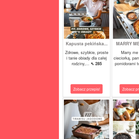
Kapusta pekińska...
MARRY ME 
Zdrowe, szybkie, proste
Marry me 
i tanie obiady dla całej
cieciorką, pa
rodziny,...
⇖ 285
pomidorami t
Zobacz przepis!
Zobacz pr