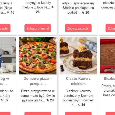
tradycyjne kotlety
niedzie
cFlurry z
artykuł sponsorowany
mielone z łopatki...
⇖
domowych
o (Ninja
Słodkie przekąski na
26
 à...
⇖ 16
podróż...
⇖ 20
zepis!
Zobacz przepis!
Zobacz przepis!
Zoba
róg w
Domowa pizza –
Ciasto Kawa z
Biszk
u...
przepis...
mlekiem
Prosty, 
o smak
aderku to
Pizza przygotowana w
Biszkopt kawowy
baza do
t, który
domu może być równie
przełożony kremem
.
⇖ 32
pyszna jak ta...
⇖ 29
budyniowym również
o...
⇖ 44