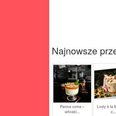
Najnowsze prz
Panna cotta –
Lody à la 
włoski...
z...