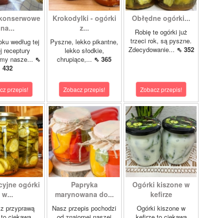
 konserwowe
Krokodylki - ogórki
Obłędne ogórki...
na...
z...
Robię te ogórki już
trzeci rok, są pyszne.
oku według tej
Pyszne, lekko pikantne,
Zdecydowanie...
⇖ 352
 receptury
lekko słodkie,
my nasze...
⇖
chrupiące,...
⇖ 365
432
cz przepis!
Zobacz przepis!
Zobacz przepis!
cyjne ogórki
Papryka
Ogórki kiszone w
w...
marynowana do...
kefirze
 z przyprawą
Nasz przepis pochodzi
Ogórki kiszone w
 to ciekawa
od znajomej naszej
kefirze to ciekawa