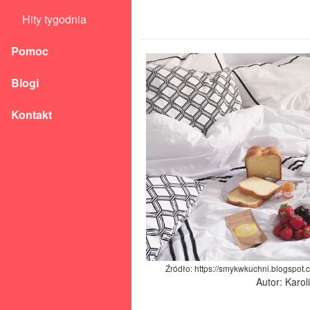
Hity tygodnia
Pomoc
Blogi
Kontakt
Źródło: https://smykwkuchni.blogspot
Autor: Karo