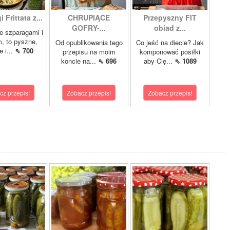
 Frittata z...
CHRUPIĄCE
Przepyszny FIT
GOFRY-...
obiad z...
ze szparagami i
, to pyszne,
Od opublikowania tego
Co jeść na diecie? Jak
 i...
⇖ 700
przepisu na moim
komponować posiłki
koncie na...
⇖ 696
aby Cię...
⇖ 1089
cz przepis!
Zobacz przepis!
Zobacz przepis!