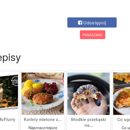
Udostępnij
PANASONIC
episy
McFlurry
Kotlety mielone z...
Słodkie przekąski
Co ug
na...
Najsmaczniejsze
Co u