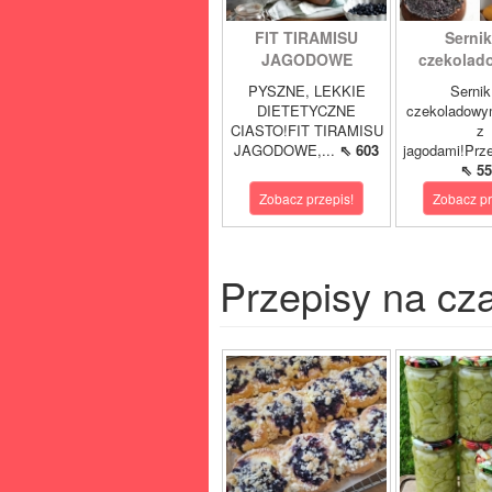
FIT TIRAMISU
Sernik
JAGODOWE
czekolad
PYSZNE, LEKKIE
Sernik
DIETETYCZNE
czekoladowy
CIASTO!FIT TIRAMISU
z
JAGODOWE,...
⇖ 603
jagodami!Prze
⇖ 55
Zobacz przepis!
Zobacz pr
Przepisy na cz