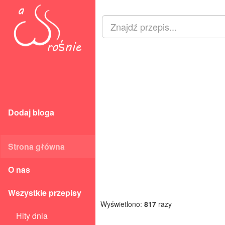
Dodaj bloga
Strona główna
O nas
Wszystkie przepisy
Wyświetlono:
817
razy
Hity dnia