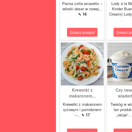
Panna cotta amaretto –
Lody à la M
włoski deser w nowej...
Kinder Buen
⇖ 16
Creami) Lody
Zobacz przepis!
Zobacz pr
Krewetki z
Czy twa
makaronem...
wiaderk
Krewetki z makaronem
Twaróg w wi
ryżowym i pomidorami
ten produk
–...
⇖ 17
„ratuje”..