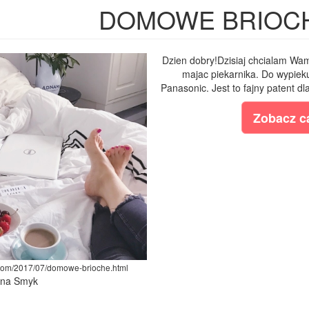
DOMOWE BRIOC
Dzien dobry!Dzisiaj chcialam Wam
majac piekarnika. Do wypiek
Panasonic. Jest to fajny patent dla
Zobacz ca
.com/2017/07/domowe-brioche.html
lina Smyk