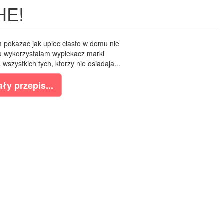
HE!
 pokazac jak upiec ciasto w domu nie
u wykorzystalam wypiekacz marki
 wszystkich tych, ktorzy nie osiadaja...
ły przepis...