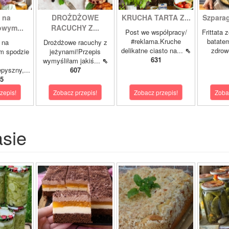
 na
DROŻDŻOWE
KRUCHA TARTA Z...
Szparagi
owym...
RACUCHY Z...
Post we współpracy/
Frittata 
#reklama.Kruche
batatem
 na
Drożdżowe racuchy z
delikatne ciasto na...
⇖
zdrowe
m spodzie
jeżynami!Przepis
631
wymyśliłam jakiś...
⇖
pyszny,...
607
5
zepis!
Zobacz przepis!
Zobacz przepis!
Zoba
asie