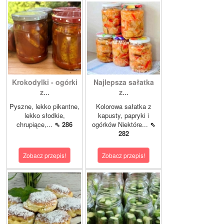
Krokodylki - ogórki
Najlepsza sałatka
z...
z...
Pyszne, lekko pikantne,
Kolorowa sałatka z
lekko słodkie,
kapusty, papryki i
chrupiące,...
⇖ 286
ogórków Niektóre...
⇖
282
Zobacz przepis!
Zobacz przepis!