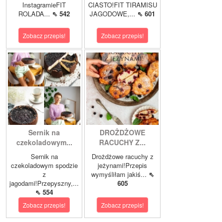
InstagramieFIT
CIASTO!FIT TIRAMISU
ROLADA...
⇖ 542
JAGODOWE,...
⇖ 601
Zobacz przepis!
Zobacz przepis!
Sernik na
DROŻDŻOWE
czekoladowym...
RACUCHY Z...
Sernik na
Drożdżowe racuchy z
czekoladowym spodzie
jeżynami!Przepis
z
wymyśliłam jakiś...
⇖
jagodami!Przepyszny,...
605
⇖ 554
Zobacz przepis!
Zobacz przepis!