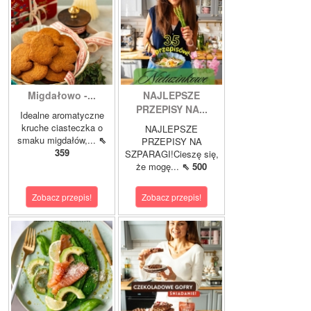
Migdałowo -...
NAJLEPSZE
PRZEPISY NA...
Idealne aromatyczne
kruche ciasteczka o
NAJLEPSZE
smaku migdałów,...
⇖
PRZEPISY NA
359
SZPARAGI!Cieszę się,
że mogę...
⇖ 500
Zobacz przepis!
Zobacz przepis!