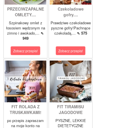
PRZECIWZAPALNE
Czekoladowe
OMLETY....
gofry....
Szpinakowy omlet z
Prawdziwe czekoladowe
łososiem wędzonym na
pyszne gofry!Pachnące
zimno i awokado,...
⇖
czekoladą,...
⇖ 575
949
Zobacz przepis!
Zobacz przepis!
FIT ROLADA Z
FIT TIRAMISU
TRUSKAWKAMI!
JAGODOWE
po przepis zapraszam
PYSZNE, LEKKIE
na moje konto na
DIETETYCZNE