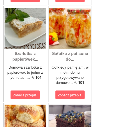
Szarlotka z
Sałatka z patisona
papierówek...
do...
Domowa szarlotka z
Od kiedy pamiętam, w
papierówek to jedno z
moim domu
tych ciast,...
⇖ 104
przygotowywano
domowe...
⇖ 101
Zobacz przepis!
Zobacz przepis!