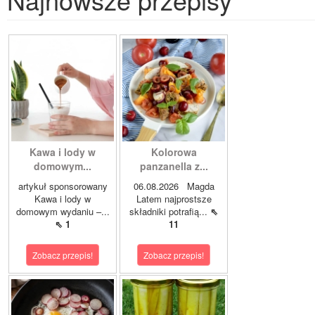
Kawa i lody w
Kolorowa
domowym...
panzanella z...
artykuł sponsorowany
06.08.2026 Magda
Kawa i lody w
Latem najprostsze
domowym wydaniu –...
składniki potrafią...
⇖
⇖ 1
11
Zobacz przepis!
Zobacz przepis!