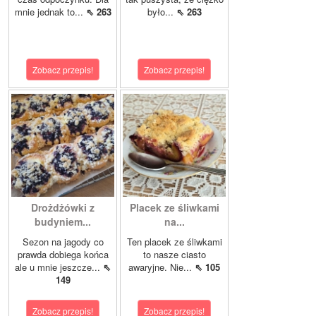
mnie jednak to...
⇖ 263
było...
⇖ 263
Zobacz przepis!
Zobacz przepis!
Drożdżówki z
Placek ze śliwkami
budyniem...
na...
Sezon na jagody co
Ten placek ze śliwkami
prawda dobiega końca
to nasze ciasto
ale u mnie jeszcze...
⇖
awaryjne. Nie...
⇖ 105
149
Zobacz przepis!
Zobacz przepis!