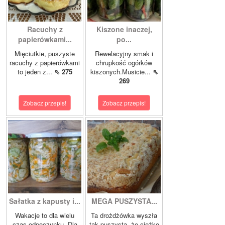
Racuchy z
Kiszone inaczej,
papierówkami...
po...
Mięciutkie, puszyste
Rewelacyjny smak i
racuchy z papierówkami
chrupkość ogórków
to jeden z...
⇖ 275
kiszonych.Musicie...
⇖
269
Zobacz przepis!
Zobacz przepis!
Sałatka z kapusty i...
MEGA PUSZYSTA...
Wakacje to dla wielu
Ta drożdżówka wyszła
czas odpoczynku. Dla
tak puszysta, że ciężko