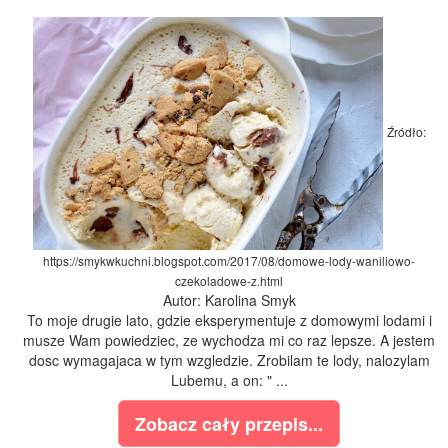
Źródło:
https://smykwkuchni.blogspot.com/2017/08/domowe-lody-waniliowo-
czekoladowe-z.html
Autor: Karolina Smyk
To moje drugie lato, gdzie eksperymentuje z domowymi lodami i
musze Wam powiedziec, ze wychodza mi co raz lepsze. A jestem
dosc wymagajaca w tym wzgledzie. Zrobilam te lody, nalozylam
Lubemu, a on: " ...
Zobacz cały przepis...