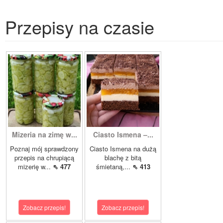
Przepisy na czasie
Mizeria na zimę w...
Ciasto Ismena –...
Poznaj mój sprawdzony
Ciasto Ismena na dużą
przepis na chrupiącą
blachę z bitą
mizerię w...
⇖ 477
śmietaną,...
⇖ 413
Zobacz przepis!
Zobacz przepis!