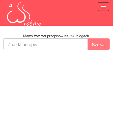
Toggl
naviga
Mamy
252759
przepisów na
598
blogach.