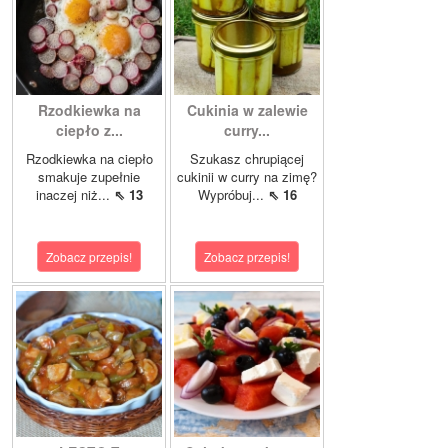
Rzodkiewka na
Cukinia w zalewie
ciepło z...
curry...
Rzodkiewka na ciepło
Szukasz chrupiącej
smakuje zupełnie
cukinii w curry na zimę?
inaczej niż...
⇖ 13
Wypróbuj...
⇖ 16
Zobacz przepis!
Zobacz przepis!