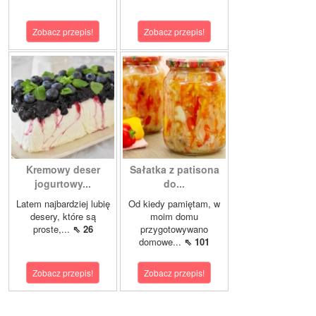
Zobacz przepis!
Zobacz przepis!
Kremowy deser
Sałatka z patisona
jogurtowy...
do...
Latem najbardziej lubię
Od kiedy pamiętam, w
desery, które są
moim domu
proste,...
⇖ 26
przygotowywano
domowe...
⇖ 101
Zobacz przepis!
Zobacz przepis!