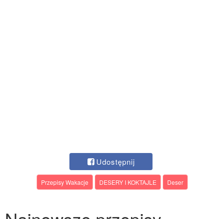
Udostępnij
Przepisy Wakacje
DESERY I KOKTAJLE
Deser
Najnowsze przepisy