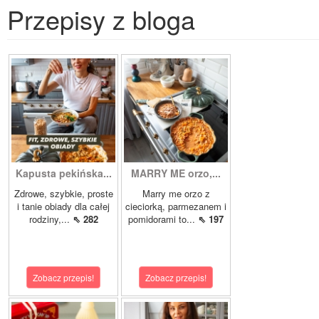
Przepisy z bloga
Kapusta pekińska...
MARRY ME orzo,...
Zdrowe, szybkie, proste
Marry me orzo z
i tanie obiady dla całej
cieciorką, parmezanem i
rodziny,...
⇖ 282
pomidorami to...
⇖ 197
Zobacz przepis!
Zobacz przepis!