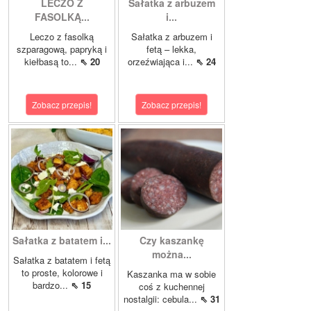
LECZO Z
Sałatka z arbuzem
FASOLKĄ...
i...
Leczo z fasolką
Sałatka z arbuzem i
szparagową, papryką i
fetą – lekka,
kiełbasą to...
⇖ 20
orzeźwiająca i...
⇖ 24
Zobacz przepis!
Zobacz przepis!
Sałatka z batatem i...
Czy kaszankę
można...
Sałatka z batatem i fetą
to proste, kolorowe i
Kaszanka ma w sobie
bardzo...
⇖ 15
coś z kuchennej
nostalgii: cebula...
⇖ 31