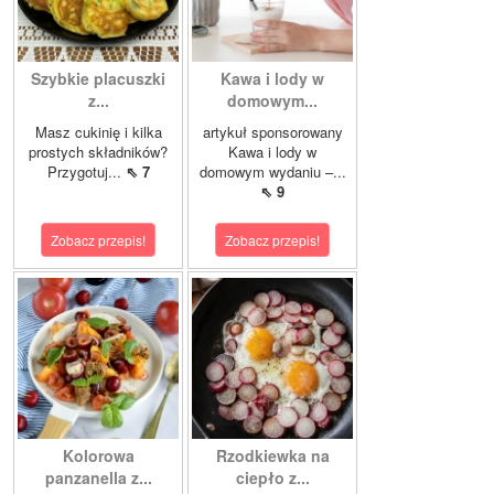
Szybkie placuszki
Kawa i lody w
z...
domowym...
Masz cukinię i kilka
artykuł sponsorowany
prostych składników?
Kawa i lody w
Przygotuj...
⇖ 7
domowym wydaniu –...
⇖ 9
Zobacz przepis!
Zobacz przepis!
Kolorowa
Rzodkiewka na
panzanella z...
ciepło z...