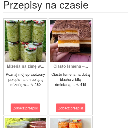
Przepisy na czasie
Mizeria na zimę w...
Ciasto Ismena –...
Poznaj mój sprawdzony
Ciasto Ismena na dużą
przepis na chrupiącą
blachę z bitą
mizerię w...
⇖ 480
śmietaną,...
⇖ 415
Zobacz przepis!
Zobacz przepis!