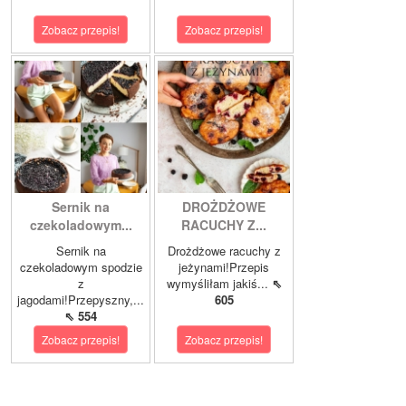
Zobacz przepis!
Zobacz przepis!
Sernik na
DROŻDŻOWE
czekoladowym...
RACUCHY Z...
Sernik na
Drożdżowe racuchy z
czekoladowym spodzie
jeżynami!Przepis
z
wymyśliłam jakiś...
⇖
jagodami!Przepyszny,...
605
⇖ 554
Zobacz przepis!
Zobacz przepis!