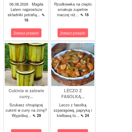
06.08.2026 Magda
Rzodkiewka na ciepło
Latem najprostsze
smakuje zupełnie
składniki potrafią...
⇖
inaczej niż...
⇖ 16
16
Zobacz przepis!
Zobacz przepis!
Cukinia w zalewie
LECZO Z
curry...
FASOLKĄ...
Szukasz chrupiącej
Leczo z fasolką
cukinii w curry na zimę?
szparagową, papryką i
Wypróbuj...
⇖ 29
kiełbasą to...
⇖ 24