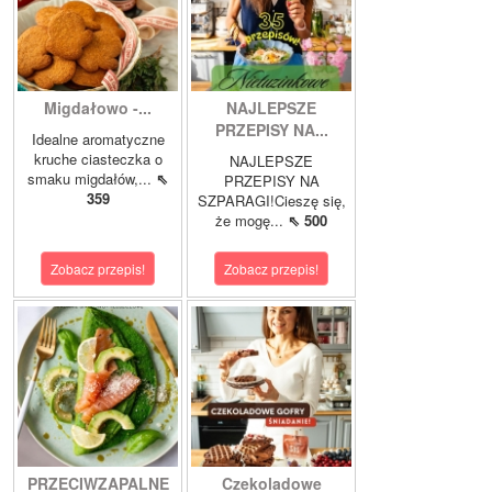
Migdałowo -...
NAJLEPSZE
PRZEPISY NA...
Idealne aromatyczne
kruche ciasteczka o
NAJLEPSZE
smaku migdałów,...
⇖
PRZEPISY NA
359
SZPARAGI!Cieszę się,
że mogę...
⇖ 500
Zobacz przepis!
Zobacz przepis!
PRZECIWZAPALNE
Czekoladowe