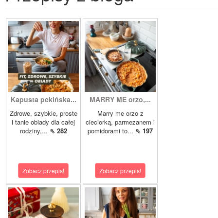
Kapusta pekińska...
MARRY ME orzo,...
Zdrowe, szybkie, proste
Marry me orzo z
i tanie obiady dla całej
cieciorką, parmezanem i
rodziny,...
⇖ 282
pomidorami to...
⇖ 197
Zobacz przepis!
Zobacz przepis!