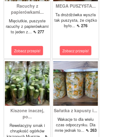
Racuchy z
MEGA PUSZYSTA...
papierówkami...
Ta drożdżówka wyszła
tak puszysta, że ciężko
Mięciutkie, puszyste
było...
⇖ 276
racuchy z papierówkami
to jeden z...
⇖ 277
Zobacz przepis!
Zobacz przepis!
Kiszone inaczej,
Sałatka z kapusty i...
po...
Wakacje to dla wielu
czas odpoczynku. Dla
Rewelacyjny smak i
mnie jednak to...
⇖ 263
chrupkość ogórków
kiszonych.Musicie...
⇖