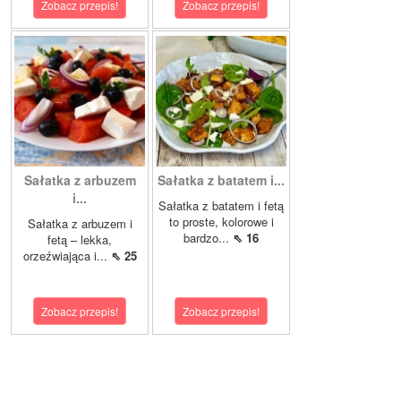
Zobacz przepis!
Zobacz przepis!
Sałatka z arbuzem
Sałatka z batatem i...
i...
Sałatka z batatem i fetą
to proste, kolorowe i
Sałatka z arbuzem i
bardzo...
⇖ 16
fetą – lekka,
orzeźwiająca i...
⇖ 25
Zobacz przepis!
Zobacz przepis!