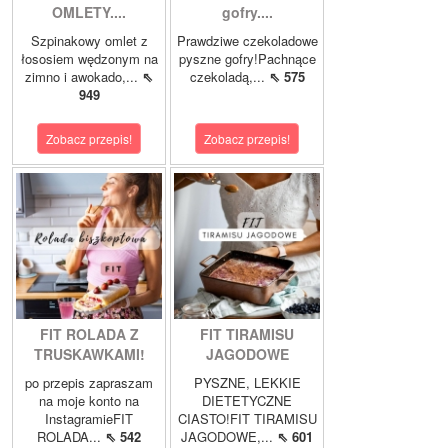
OMLETY....
gofry....
Szpinakowy omlet z
Prawdziwe czekoladowe
łososiem wędzonym na
pyszne gofry!Pachnące
zimno i awokado,...
⇖
czekoladą,...
⇖ 575
949
Zobacz przepis!
Zobacz przepis!
FIT ROLADA Z
FIT TIRAMISU
TRUSKAWKAMI!
JAGODOWE
po przepis zapraszam
PYSZNE, LEKKIE
na moje konto na
DIETETYCZNE
InstagramieFIT
CIASTO!FIT TIRAMISU
ROLADA...
⇖ 542
JAGODOWE,...
⇖ 601