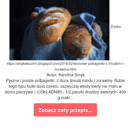
Źródło:
https://smykwkuchni.blogspot.com/2018/02/domowe-pobagietki-z-miodem-i-
zurawina.html
Autor: Karolina Smyk
Pyszne i proste polbagietki, z duza iloscia miodu i zurawiny. Robie
tego typu bulki dosc czesto, zazwyczaj wtedy kiedy nie mam w
domu pieczywa ;-)))SKŁADNIKI:- 1/2 paczki drozdzy swiezych- 400
g maki...
Zobacz cały przepis...