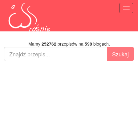
Toggl
naviga
Mamy
252762
przepisów na
598
blogach.