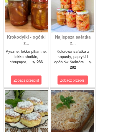
Krokodylki - ogórki
Najlepsza sałatka
z...
z...
Pyszne, lekko pikantne,
Kolorowa sałatka z
lekko słodkie,
kapusty, papryki i
chrupiące,...
⇖ 286
ogórków Niektóre...
⇖
282
Zobacz przepis!
Zobacz przepis!