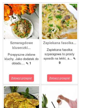
Szmaragdowe
Zapiekana fasolka...
kluseczki...
Zapiekana fasolka
szparagowa to prosty
Przepyszne zielone
sposób na lekki, a...
⇖
kluchy. Jako dodatek do
9
obiadu....
⇖ 1
Zobacz przepis!
Zobacz przepis!