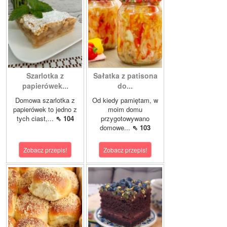
Szarlotka z
Sałatka z patisona
papierówek...
do...
Domowa szarlotka z
Od kiedy pamiętam, w
papierówek to jedno z
moim domu
tych ciast,...
⇖ 104
przygotowywano
domowe...
⇖ 103
Zobacz przepis!
Zobacz przepis!