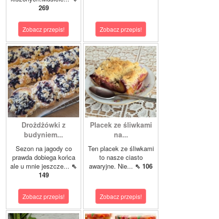
269
Zobacz przepis!
Zobacz przepis!
Drożdżówki z
Placek ze śliwkami
budyniem...
na...
Sezon na jagody co
Ten placek ze śliwkami
prawda dobiega końca
to nasze ciasto
ale u mnie jeszcze...
⇖
awaryjne. Nie...
⇖ 106
149
Zobacz przepis!
Zobacz przepis!