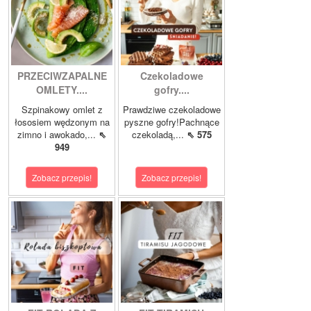
PRZECIWZAPALNE
Czekoladowe
OMLETY....
gofry....
Szpinakowy omlet z
Prawdziwe czekoladowe
łososiem wędzonym na
pyszne gofry!Pachnące
zimno i awokado,...
⇖
czekoladą,...
⇖ 575
949
Zobacz przepis!
Zobacz przepis!