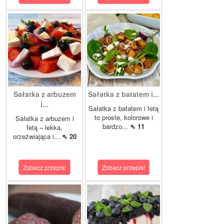
Sałatka z arbuzem
Sałatka z batatem i...
i...
Sałatka z batatem i fetą
to proste, kolorowe i
Sałatka z arbuzem i
bardzo...
⇖ 11
fetą – lekka,
orzeźwiająca i...
⇖ 20
Zobacz przepis!
Zobacz przepis!