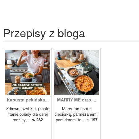
Przepisy z bloga
Kapusta pekińska...
MARRY ME orzo,...
Zdrowe, szybkie, proste
Marry me orzo z
i tanie obiady dla całej
cieciorką, parmezanem i
rodziny,...
⇖ 282
pomidorami to...
⇖ 197