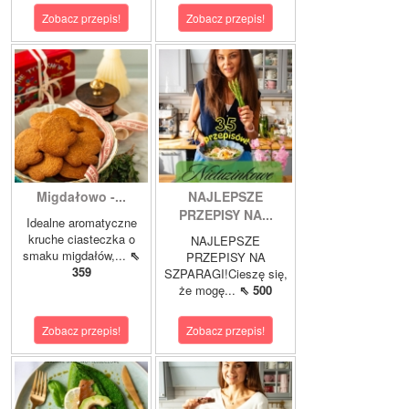
Zobacz przepis!
Zobacz przepis!
Migdałowo -...
NAJLEPSZE
PRZEPISY NA...
Idealne aromatyczne
kruche ciasteczka o
NAJLEPSZE
smaku migdałów,...
⇖
PRZEPISY NA
359
SZPARAGI!Cieszę się,
że mogę...
⇖ 500
Zobacz przepis!
Zobacz przepis!