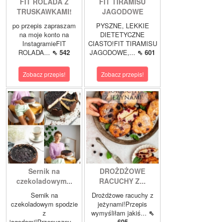
FIT ROLADA Z
FIT TIRAMISU
TRUSKAWKAMI!
JAGODOWE
po przepis zapraszam
PYSZNE, LEKKIE
na moje konto na
DIETETYCZNE
InstagramieFIT
CIASTO!FIT TIRAMISU
ROLADA...
⇖ 542
JAGODOWE,...
⇖ 601
Zobacz przepis!
Zobacz przepis!
Sernik na
DROŻDŻOWE
czekoladowym...
RACUCHY Z...
Sernik na
Drożdżowe racuchy z
czekoladowym spodzie
jeżynami!Przepis
z
wymyśliłam jakiś...
⇖
jagodami!Przepyszny,...
605