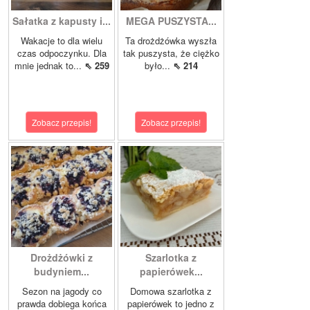
Sałatka z kapusty i...
MEGA PUSZYSTA...
Wakacje to dla wielu
Ta drożdżówka wyszła
czas odpoczynku. Dla
tak puszysta, że ciężko
mnie jednak to...
⇖ 259
było...
⇖ 214
Zobacz przepis!
Zobacz przepis!
Drożdżówki z
Szarlotka z
budyniem...
papierówek...
Sezon na jagody co
Domowa szarlotka z
prawda dobiega końca
papierówek to jedno z