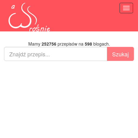
Toggl
naviga
Mamy
252756
przepisów na
598
blogach.