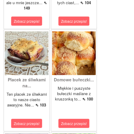
ale u mnie jeszcze...
⇖
tych ciast,...
⇖ 104
149
Zobacz przepis!
Zobacz przepis!
Placek ze śliwkami
Domowe bułeczki...
na...
Miękkie i puszyste
bułeczki maślane z
Ten placek ze śliwkami
kruszonką to...
⇖ 100
to nasze ciasto
awaryjne. Nie...
⇖ 103
Zobacz przepis!
Zobacz przepis!