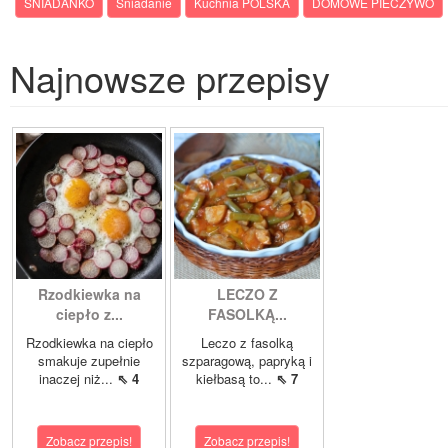
ŚNIADANKO
Śniadanie
Kuchnia POLSKA
DOMOWE PIECZYWO
Najnowsze przepisy
Rzodkiewka na
LECZO Z
ciepło z...
FASOLKĄ...
Rzodkiewka na ciepło
Leczo z fasolką
smakuje zupełnie
szparagową, papryką i
inaczej niż...
⇖ 4
kiełbasą to...
⇖ 7
Zobacz przepis!
Zobacz przepis!