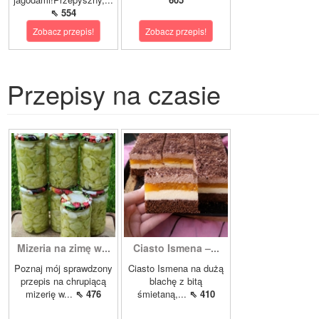
⇖ 554
Zobacz przepis!
Zobacz przepis!
Przepisy na czasie
Mizeria na zimę w...
Ciasto Ismena –...
Poznaj mój sprawdzony
Ciasto Ismena na dużą
przepis na chrupiącą
blachę z bitą
mizerię w...
⇖ 476
śmietaną,...
⇖ 410