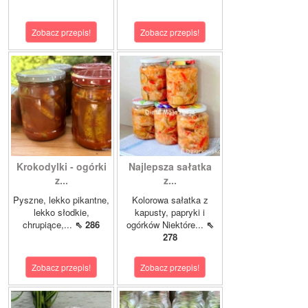
Zobacz przepis!
Zobacz przepis!
Krokodylki - ogórki
Najlepsza sałatka
z...
z...
Pyszne, lekko pikantne,
Kolorowa sałatka z
lekko słodkie,
kapusty, papryki i
chrupiące,...
⇖ 286
ogórków Niektóre...
⇖
278
Zobacz przepis!
Zobacz przepis!