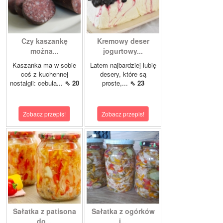
Czy kaszankę
Kremowy deser
można...
jogurtowy...
Kaszanka ma w sobie
Latem najbardziej lubię
coś z kuchennej
desery, które są
nostalgii: cebula...
⇖ 20
proste,...
⇖ 23
Zobacz przepis!
Zobacz przepis!
Sałatka z patisona
Sałatka z ogórków
do...
i...