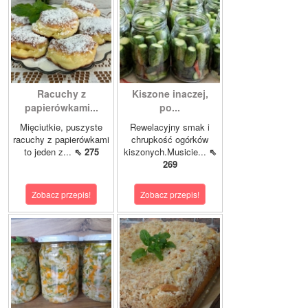
Racuchy z
Kiszone inaczej,
papierówkami...
po...
Mięciutkie, puszyste
Rewelacyjny smak i
racuchy z papierówkami
chrupkość ogórków
to jeden z...
⇖ 275
kiszonych.Musicie...
⇖
269
Zobacz przepis!
Zobacz przepis!