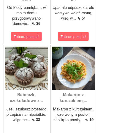
Od kiedy pamiętam, w
Upał nie odpuszcza, ale
moim domu
warzywa wciąż rosną,
przygotowywano
więc w...
⇖ 51
domowe...
⇖ 36
Zobacz przepis!
Zobacz przepis!
Babeczki
Makaron z
czekoladowe z...
kurczakiem,...
Jeśli szukasz prostego
Makaron z kurczakiem,
przepisu na mięciutkie,
czerwonym pesto i
wilgotne...
⇖ 33
ricottą to prosty...
⇖ 19