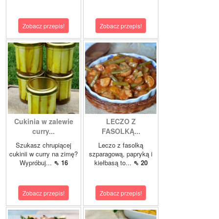
Zobacz przepis!
Zobacz przepis!
Cukinia w zalewie
LECZO Z
curry...
FASOLKĄ...
Szukasz chrupiącej
Leczo z fasolką
cukinii w curry na zimę?
szparagową, papryką i
Wypróbuj...
⇖ 16
kiełbasą to...
⇖ 20
Zobacz przepis!
Zobacz przepis!