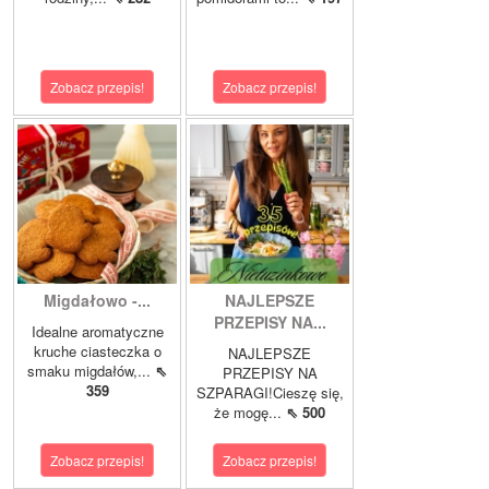
Zobacz przepis!
Zobacz przepis!
Migdałowo -...
NAJLEPSZE
PRZEPISY NA...
Idealne aromatyczne
kruche ciasteczka o
NAJLEPSZE
smaku migdałów,...
⇖
PRZEPISY NA
359
SZPARAGI!Cieszę się,
że mogę...
⇖ 500
Zobacz przepis!
Zobacz przepis!