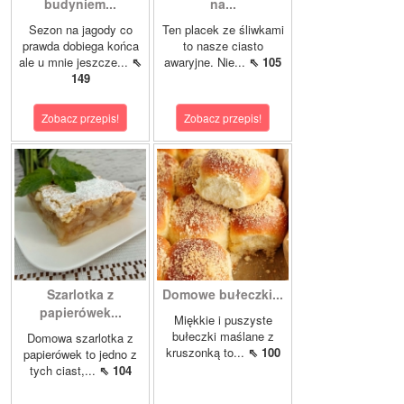
budyniem...
na...
Sezon na jagody co
Ten placek ze śliwkami
prawda dobiega końca
to nasze ciasto
ale u mnie jeszcze...
⇖
awaryjne. Nie...
⇖ 105
149
Zobacz przepis!
Zobacz przepis!
Szarlotka z
Domowe bułeczki...
papierówek...
Miękkie i puszyste
bułeczki maślane z
Domowa szarlotka z
kruszonką to...
⇖ 100
papierówek to jedno z
tych ciast,...
⇖ 104