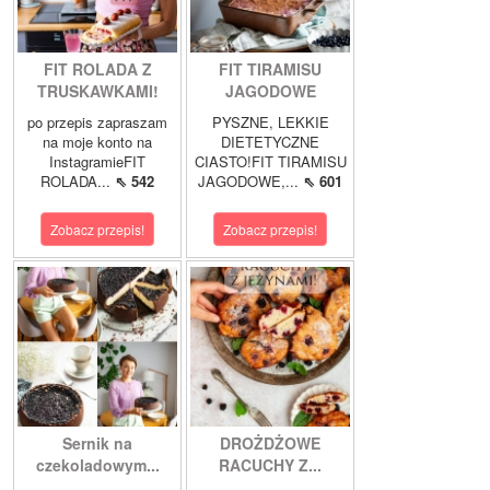
FIT ROLADA Z
FIT TIRAMISU
TRUSKAWKAMI!
JAGODOWE
po przepis zapraszam
PYSZNE, LEKKIE
na moje konto na
DIETETYCZNE
InstagramieFIT
CIASTO!FIT TIRAMISU
ROLADA...
⇖ 542
JAGODOWE,...
⇖ 601
Zobacz przepis!
Zobacz przepis!
Sernik na
DROŻDŻOWE
czekoladowym...
RACUCHY Z...