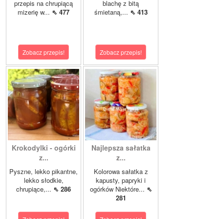
przepis na chrupiącą
blachę z bitą
mizerię w...
⇖ 477
śmietaną,...
⇖ 413
Zobacz przepis!
Zobacz przepis!
Krokodylki - ogórki
Najlepsza sałatka
z...
z...
Pyszne, lekko pikantne,
Kolorowa sałatka z
lekko słodkie,
kapusty, papryki i
chrupiące,...
⇖ 286
ogórków Niektóre...
⇖
281