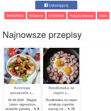
Udostępnij
ŚNIADANKO
Śniadanie
SPIŻARNIA
Przepisy Wakacje
Dżem
Najnowsze przepisy
Kolorowa
Rzodkiewka na
panzanella z...
ciepło z...
06.08.2026 Magda
Rzodkiewka na ciepło
Latem najprostsze
smakuje zupełnie
składniki potrafią...
⇖ 8
inaczej niż...
⇖ 12