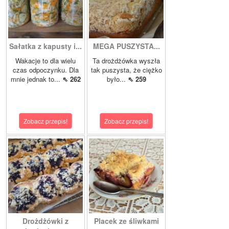
Sałatka z kapusty i...
MEGA PUSZYSTA...
Wakacje to dla wielu
Ta drożdżówka wyszła
czas odpoczynku. Dla
tak puszysta, że ciężko
mnie jednak to...
⇖ 262
było...
⇖ 259
Zobacz przepis!
Zobacz przepis!
Drożdżówki z
Placek ze śliwkami