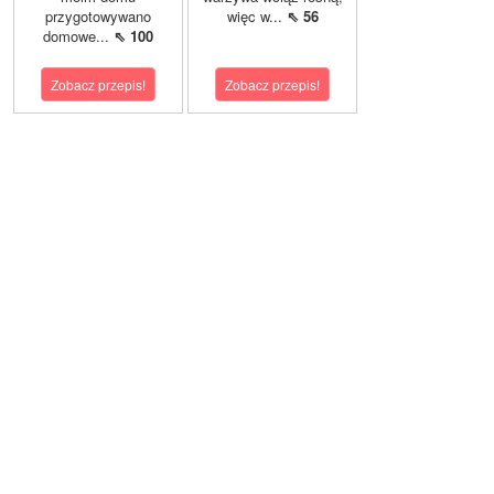
przygotowywano
więc w...
⇖ 56
domowe...
⇖ 100
Zobacz przepis!
Zobacz przepis!