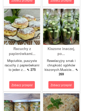
Zobacz przepis!
Zobacz przepis!
Racuchy z
Kiszone inaczej,
papierówkami...
po...
Mięciutkie, puszyste
Rewelacyjny smak i
racuchy z papierówkami
chrupkość ogórków
to jeden z...
⇖ 275
kiszonych.Musicie...
⇖
269
Zobacz przepis!
Zobacz przepis!