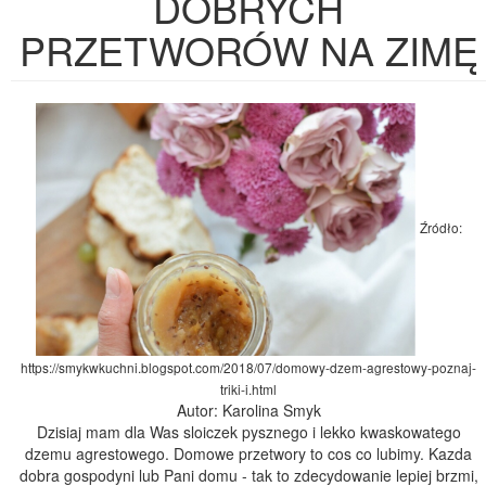
DOBRYCH
PRZETWORÓW NA ZIMĘ
Źródło:
https://smykwkuchni.blogspot.com/2018/07/domowy-dzem-agrestowy-poznaj-
triki-i.html
Autor: Karolina Smyk
Dzisiaj mam dla Was sloiczek pysznego i lekko kwaskowatego
dzemu agrestowego. Domowe przetwory to cos co lubimy. Kazda
dobra gospodyni lub Pani domu - tak to zdecydowanie lepiej brzmi,