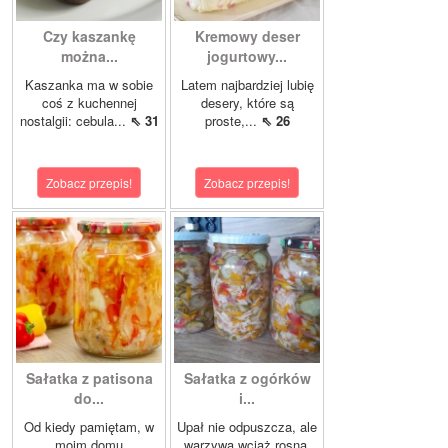
Czy kaszankę
Kremowy deser
można...
jogurtowy...
Kaszanka ma w sobie
Latem najbardziej lubię
coś z kuchennej
desery, które są
nostalgii: cebula...
⇖ 31
proste,...
⇖ 26
Zobacz przepis!
Zobacz przepis!
Sałatka z patisona
Sałatka z ogórków
do...
i...
Od kiedy pamiętam, w
Upał nie odpuszcza, ale
moim domu
warzywa wciąż rosną,