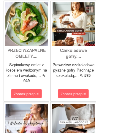
PRZECIWZAPALNE
Czekoladowe
OMLETY....
gofry....
Szpinakowy omlet z
Prawdziwe czekoladowe
łososiem wędzonym na
pyszne gofry!Pachnące
zimno i awokado,...
⇖
czekoladą,...
⇖ 575
949
Zobacz przepis!
Zobacz przepis!