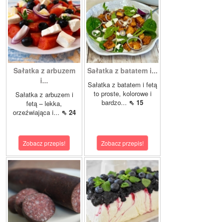
Sałatka z arbuzem
Sałatka z batatem i...
i...
Sałatka z batatem i fetą
to proste, kolorowe i
Sałatka z arbuzem i
bardzo...
⇖ 15
fetą – lekka,
orzeźwiająca i...
⇖ 24
Zobacz przepis!
Zobacz przepis!