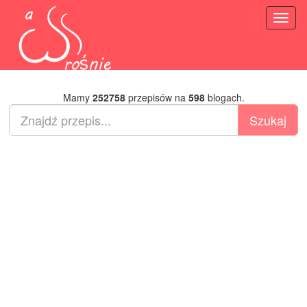
Toggl
naviga
Mamy
252758
przepisów na
598
blogach.