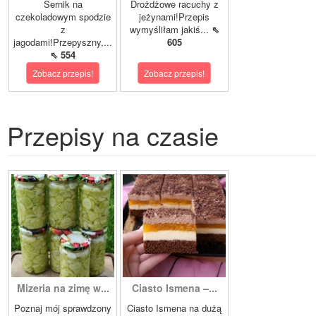
Sernik na
Drożdżowe racuchy z
czekoladowym spodzie
jeżynami!Przepis
z
wymyśliłam jakiś...
⇖
jagodami!Przepyszny,...
605
⇖ 554
Zobacz przepis!
Zobacz przepis!
Przepisy na czasie
Mizeria na zimę w...
Ciasto Ismena –...
Poznaj mój sprawdzony
Ciasto Ismena na dużą