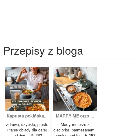
Przepisy z bloga
Kapusta pekińska...
MARRY ME orzo,...
Zdrowe, szybkie, proste
Marry me orzo z
i tanie obiady dla całej
cieciorką, parmezanem i
rodziny,...
⇖ 282
pomidorami to...
⇖ 197