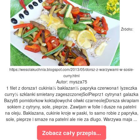
Źródło:
https://wesolakuchnia.blogspot.com/2013/05/dorsz-z-warzywami-w-sosie-
curry.html
Autor: mysza75
1 filet z dorsza1 cukinia½ baklazan½ papryka czerwona1 lyzeczka
curry½ szklanki smietany zageszczonejSolPieprz1 cytryna1 galazka
Bazyli5 pomidorkow koktajlowych4 oliwki czarneolejDorsza skrapiam
sokiem z cytryny, sole, pieprze. Zawijam w folie i dusze na patelni
na oleju. Baklazana, cukinie kroje w paski, to samo robie z papryka,
sole, pieprze i smaze na patelni ale nie za dlugo. Warzywa maja ...
Zobacz cały przepis...