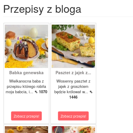
Przepisy z bloga
Babka genewska
Pasztet z jajek z...
Wielkanocna baba z
Wiosenny pasztet z
przepisu którego robiła
jajek z groszkiem
moja babcia, i...
⇖ 1070
będzie królował w...
⇖
1446
Zobacz przepis!
Zobacz przepis!