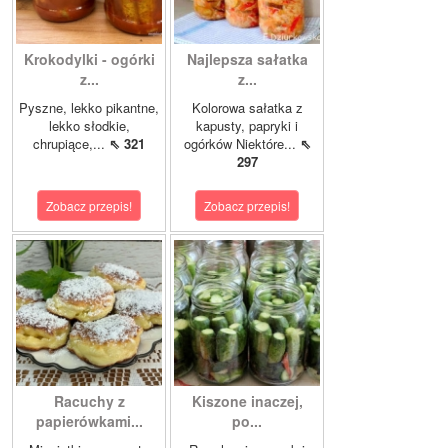
Krokodylki - ogórki
Najlepsza sałatka
z...
z...
Pyszne, lekko pikantne,
Kolorowa sałatka z
lekko słodkie,
kapusty, papryki i
chrupiące,...
⇖ 321
ogórków Niektóre...
⇖
297
Zobacz przepis!
Zobacz przepis!
Racuchy z
Kiszone inaczej,
papierówkami...
po...