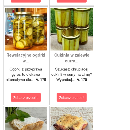
Rewelacyjne ogórki
Cukinia w zalewie
w...
curry...
Ogórki z przyprawą
Szukasz chrupiącej
gyros to ciekawa
cukinii w curry na zimę?
alternatywa dla...
⇖ 179
Wypróbuj...
⇖ 175
Zobacz przepis!
Zobacz przepis!