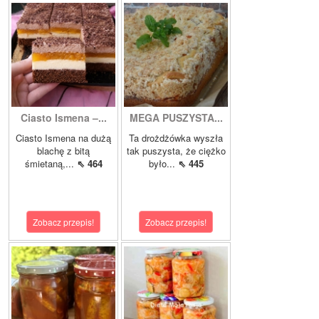
Ciasto Ismena –...
MEGA PUSZYSTA...
Ciasto Ismena na dużą
Ta drożdżówka wyszła
blachę z bitą
tak puszysta, że ciężko
śmietaną,...
⇖ 464
było...
⇖ 445
Zobacz przepis!
Zobacz przepis!