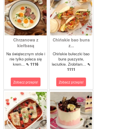
Chrzanowa z
Chińskie bao buns
kiełbasą
z...
Na świątecznym stole i
Chińskie bułeczki bao
nie tylko poleca się
buns puszyste,
krem...
⇖ 1116
leciutkie. Zrobiłam...
⇖
1111
Zobacz przepis!
Zobacz przepis!