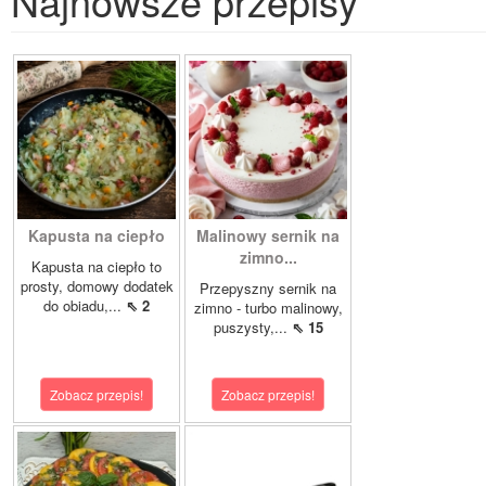
Najnowsze przepisy
Kapusta na ciepło
Malinowy sernik na
zimno...
Kapusta na ciepło to
prosty, domowy dodatek
Przepyszny sernik na
do obiadu,...
⇖ 2
zimno - turbo malinowy,
puszysty,...
⇖ 15
Zobacz przepis!
Zobacz przepis!