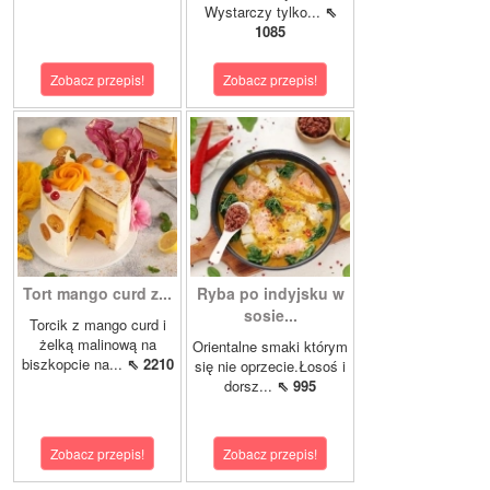
Wystarczy tylko...
⇖
1085
Zobacz przepis!
Zobacz przepis!
Tort mango curd z...
Ryba po indyjsku w
sosie...
Torcik z mango curd i
żelką malinową na
Orientalne smaki którym
biszkopcie na...
⇖ 2210
się nie oprzecie.Łosoś i
dorsz...
⇖ 995
Zobacz przepis!
Zobacz przepis!