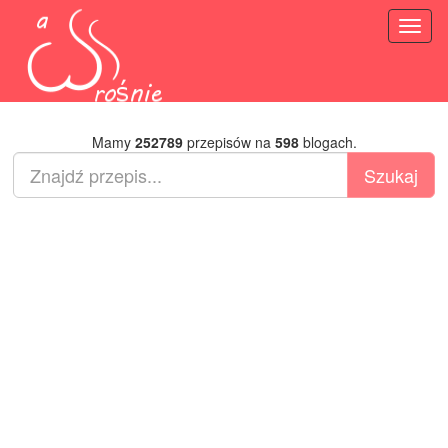
Toggl
naviga
Mamy
252789
przepisów na
598
blogach.