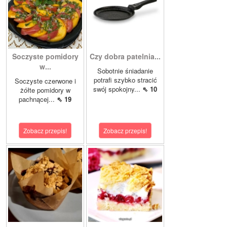
Soczyste pomidory
Czy dobra patelnia...
w...
Sobotnie śniadanie
potrafi szybko stracić
Soczyste czerwone i
swój spokojny...
⇖ 10
żółte pomidory w
pachnącej...
⇖ 19
Zobacz przepis!
Zobacz przepis!