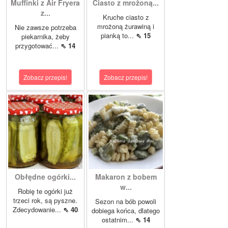
Muffinki z Air Fryera
Ciasto z mrożoną...
z...
Kruche ciasto z
mrożoną żurawiną i
Nie zawsze potrzeba
pianką to...
⇖ 15
piekarnika, żeby
przygotować...
⇖ 14
Zobacz przepis!
Zobacz przepis!
Obłędne ogórki...
Makaron z bobem
w...
Robię te ogórki już
trzeci rok, są pyszne.
Sezon na bób powoli
Zdecydowanie...
⇖ 40
dobiega końca, dlatego
ostatnim...
⇖ 14