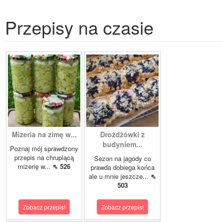
Przepisy na czasie
Mizeria na zimę w...
Drożdżówki z
budyniem...
Poznaj mój sprawdzony
przepis na chrupiącą
Sezon na jagody co
mizerię w...
⇖ 526
prawda dobiega końca
ale u mnie jeszcze...
⇖
503
Zobacz przepis!
Zobacz przepis!