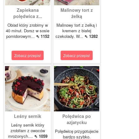
Zapiekana
Malinowy tort z
polędwica z...
żelką
Obiad który zrobimy w
Malinowy tort z żelką i
40 minut. Dorsz w sosie
kremem z białej
pomidorowym...
⇖ 1152
czekolady. W...
⇖ 1282
Zobacz przepis!
Zobacz przepis!
Leśny sernik
Polędwica po
azjatycku
Leśny sernik który
zrobiłam z owoców
Polędwicę przygotujecie
mrożonych....
⇖ 1059
bardzo szybko.