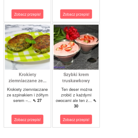
Zobacz przepis!
Zobacz przepis!
Krokiety
Szybki krem
ziemniaczane ze...
truskawkowy
Krokiety ziemniaczane
Ten deser można
ze szpinakiem i żółtym
zrobić z każdymi
serem –...
⇖ 27
owocami ale ten z...
⇖
30
Zobacz przepis!
Zobacz przepis!