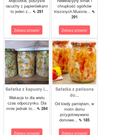
Mięciutkie, puszyste
Rewelacyjny smak i
racuchy z papierówkami
chrupkość ogórków
to jeden z...
⇖ 291
kiszonych.Musicie...
⇖
291
Zobacz przepis!
Zobacz przepis!
Sałatka z kapusty i...
Sałatka z patisona
do...
Wakacje to dla wielu
czas odpoczynku. Dla
Od kiedy pamiętam, w
mnie jednak to...
⇖ 284
moim domu
przygotowywano
domowe...
⇖ 185
Zobacz przepis!
Zobacz przepis!