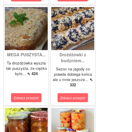
MEGA PUSZYSTA...
Drożdżówki z
budyniem...
Ta drożdżówka wyszła
tak puszysta, że ciężko
Sezon na jagody co
było...
⇖ 424
prawda dobiega końca
ale u mnie jeszcze...
⇖
332
Zobacz przepis!
Zobacz przepis!