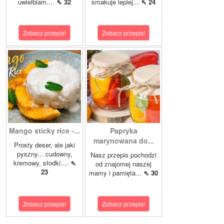
uwielbiam....
⇖ 32
smakuje lepiej...
⇖ 24
Zobacz przepis!
Zobacz przepis!
Mango sticky rice -...
Papryka
marynowana do...
Prosty deser, ale jaki
pyszny... cudowny,
Nasz przepis pochodzi
kremowy, słodki....
⇖
od znajomej naszej
23
mamy i pamięta...
⇖ 30
Zobacz przepis!
Zobacz przepis!