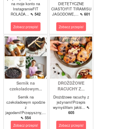
na moje konto na
DIETETYCZNE
InstagramieFIT
CIASTO!FIT TIRAMISU
ROLADA...
⇖ 542
JAGODOWE,...
⇖ 601
Zobacz przepis!
Zobacz przepis!
Sernik na
DROŻDŻOWE
czekoladowym...
RACUCHY Z...
Sernik na
Drożdżowe racuchy z
czekoladowym spodzie
jeżynami!Przepis
z
wymyśliłam jakiś...
⇖
jagodami!Przepyszny,...
605
⇖ 554
Zobacz przepis!
Zobacz przepis!