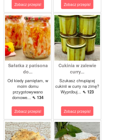
Zobacz przepis!
Zobacz przepis!
Sałatka z patisona
Cukinia w zalewie
do...
curry...
Od kiedy pamiętam, w
Szukasz chrupiącej
moim domu
cukinii w curry na zimę?
przygotowywano
Wypróbuj...
⇖ 123
domowe...
⇖ 134
Zobacz przepis!
Zobacz przepis!