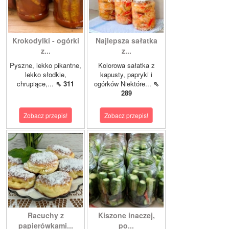
Krokodylki - ogórki
Najlepsza sałatka
z...
z...
Pyszne, lekko pikantne,
Kolorowa sałatka z
lekko słodkie,
kapusty, papryki i
chrupiące,...
⇖ 311
ogórków Niektóre...
⇖
289
Zobacz przepis!
Zobacz przepis!
Racuchy z
Kiszone inaczej,
papierówkami...
po...