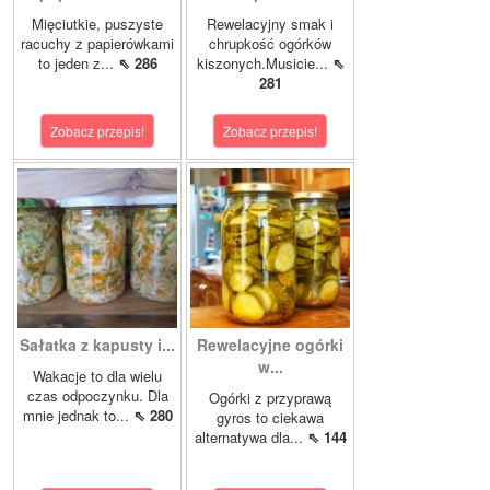
Mięciutkie, puszyste
Rewelacyjny smak i
racuchy z papierówkami
chrupkość ogórków
to jeden z...
⇖ 286
kiszonych.Musicie...
⇖
281
Zobacz przepis!
Zobacz przepis!
Sałatka z kapusty i...
Rewelacyjne ogórki
w...
Wakacje to dla wielu
czas odpoczynku. Dla
Ogórki z przyprawą
mnie jednak to...
⇖ 280
gyros to ciekawa
alternatywa dla...
⇖ 144