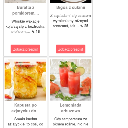
Buratta z
Bigos z cukinii
pomidorem,...
Z sąsiadami się czasem
wymieniamy różnymi
Włoskie wakacje
rzeczami, tak...
⇖ 25
kojarzą się z beztroską,
słońcem,...
⇖ 18
Zobacz przepis!
Zobacz przepis!
Kapusta po
Lemoniada
azjatycku do...
arbuzowa
Smaki kuchni
Gdy temperatura za
azjatyckiej to coś, co
oknem rośnie, nic nie