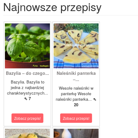
Najnowsze przepisy
Bazylia – do czego...
Naleśniki panterka
–...
Bazylia. Bazylia to
jedna z najbardziej
Wesołe naleśniki w
charakterystycznych...
panterkę Wesołe
⇖ 7
naleśniki panterka...
⇖
20
Zobacz przepis!
Zobacz przepis!