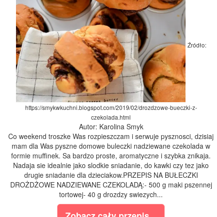
Źródło:
https://smykwkuchni.blogspot.com/2019/02/drozdzowe-bueczki-z-
czekolada.html
Autor: Karolina Smyk
Co weekend troszke Was rozpieszczam i serwuje pysznosci, dzisiaj
mam dla Was pyszne domowe buleczki nadziewane czekolada w
formie muffinek. Sa bardzo proste, aromatyczne i szybka znikaja.
Nadaja sie idealnie jako slodkie sniadanie, do kawki czy tez jako
drugie sniadanie dla dzieciakow.PRZEPIS NA BUŁECZKI
DROŻDŻOWE NADZIEWANE CZEKOLADĄ:- 500 g maki pszennej
tortowej- 40 g drozdzy swiezych...
Zobacz cały przepis...