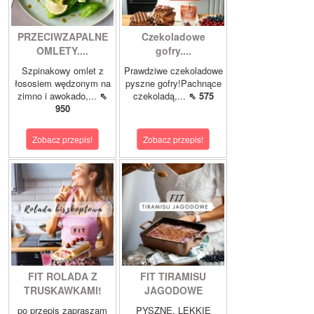
PRZECIWZAPALNE
Czekoladowe
OMLETY....
gofry....
Szpinakowy omlet z
Prawdziwe czekoladowe
łososiem wędzonym na
pyszne gofry!Pachnące
zimno i awokado,...
⇖
czekoladą,...
⇖ 575
950
Zobacz przepis!
Zobacz przepis!
FIT ROLADA Z
FIT TIRAMISU
TRUSKAWKAMI!
JAGODOWE
po przepis zapraszam
PYSZNE, LEKKIE