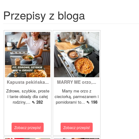
Przepisy z bloga
Kapusta pekińska...
MARRY ME orzo,...
Zdrowe, szybkie, proste
Marry me orzo z
i tanie obiady dla całej
cieciorką, parmezanem i
rodziny,...
⇖ 282
pomidorami to...
⇖ 198
Zobacz przepis!
Zobacz przepis!