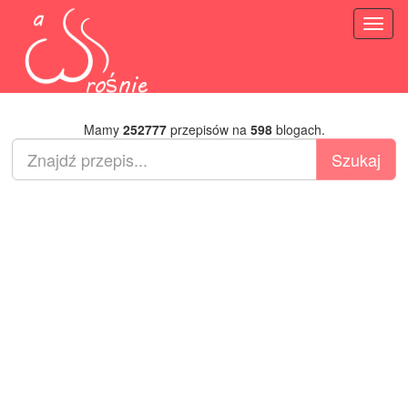
Toggl
naviga
Mamy
252777
przepisów na
598
blogach.