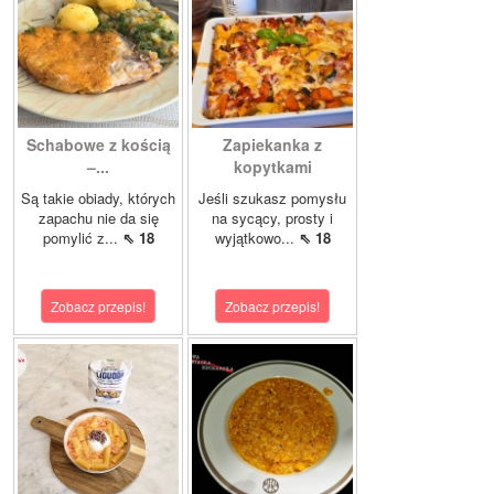
Schabowe z kością
Zapiekanka z
–...
kopytkami
Są takie obiady, których
Jeśli szukasz pomysłu
zapachu nie da się
na sycący, prosty i
pomylić z...
⇖ 18
wyjątkowo...
⇖ 18
Zobacz przepis!
Zobacz przepis!