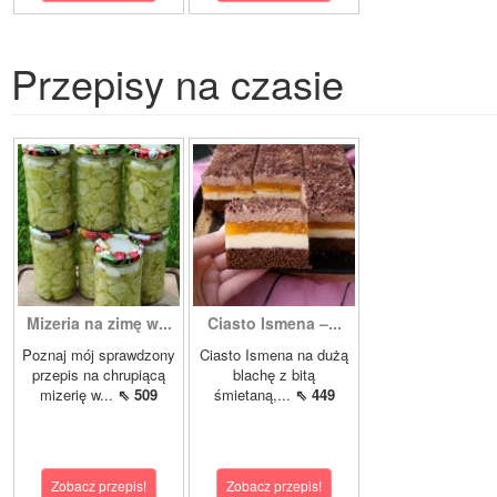
Przepisy na czasie
Mizeria na zimę w...
Ciasto Ismena –...
Poznaj mój sprawdzony
Ciasto Ismena na dużą
przepis na chrupiącą
blachę z bitą
mizerię w...
⇖ 509
śmietaną,...
⇖ 449
Zobacz przepis!
Zobacz przepis!