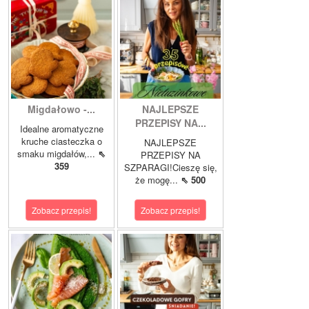
Migdałowo -...
NAJLEPSZE
PRZEPISY NA...
Idealne aromatyczne
kruche ciasteczka o
NAJLEPSZE
smaku migdałów,...
⇖
PRZEPISY NA
359
SZPARAGI!Cieszę się,
że mogę...
⇖ 500
Zobacz przepis!
Zobacz przepis!