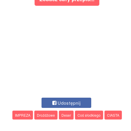
Udostępnij
IMPREZA
Drożdżowe
Deser
Coś słodkiego
CIASTA