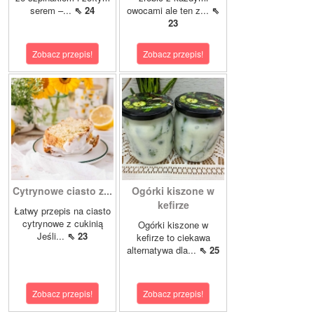
serem –...
⇖ 24
owocami ale ten z...
⇖
23
Zobacz przepis!
Zobacz przepis!
Cytrynowe ciasto z...
Ogórki kiszone w
kefirze
Łatwy przepis na ciasto
cytrynowe z cukinią
Ogórki kiszone w
Jeśli...
⇖ 23
kefirze to ciekawa
alternatywa dla...
⇖ 25
Zobacz przepis!
Zobacz przepis!