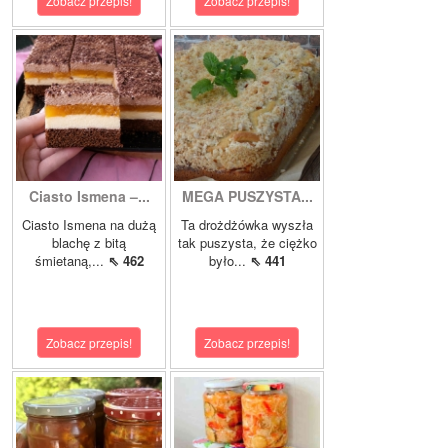
Zobacz przepis!
Zobacz przepis!
Ciasto Ismena –...
MEGA PUSZYSTA...
Ciasto Ismena na dużą
Ta drożdżówka wyszła
blachę z bitą
tak puszysta, że ciężko
śmietaną,...
⇖ 462
było...
⇖ 441
Zobacz przepis!
Zobacz przepis!