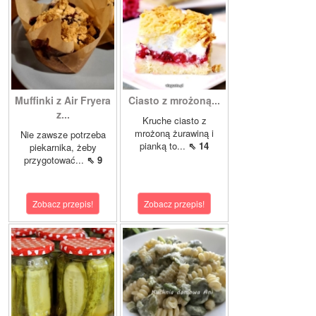
Muffinki z Air Fryera
Ciasto z mrożoną...
z...
Kruche ciasto z
mrożoną żurawiną i
Nie zawsze potrzeba
pianką to...
⇖ 14
piekarnika, żeby
przygotować...
⇖ 9
Zobacz przepis!
Zobacz przepis!