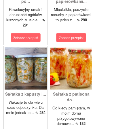
po...
papierówkami...
Rewelacyjny smak i
Mięciutkie, puszyste
chrupkość ogórków
racuchy z papierówkami
kiszonych.Musicie...
⇖
to jeden z...
⇖ 290
291
Zobacz przepis!
Zobacz przepis!
Sałatka z kapusty i...
Sałatka z patisona
do...
Wakacje to dla wielu
czas odpoczynku. Dla
Od kiedy pamiętam, w
mnie jednak to...
⇖ 284
moim domu
przygotowywano
domowe...
⇖ 182