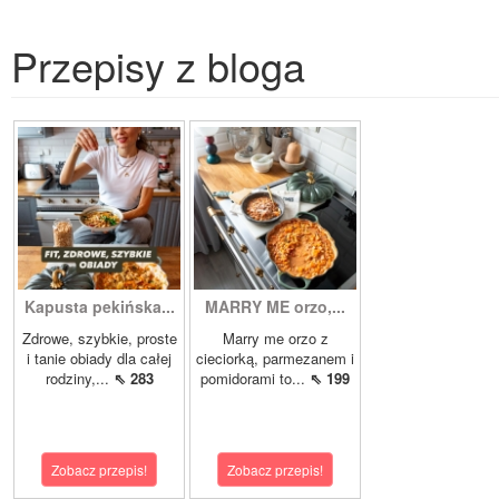
Przepisy z bloga
Kapusta pekińska...
MARRY ME orzo,...
Zdrowe, szybkie, proste
Marry me orzo z
i tanie obiady dla całej
cieciorką, parmezanem i
rodziny,...
⇖ 283
pomidorami to...
⇖ 199
Zobacz przepis!
Zobacz przepis!