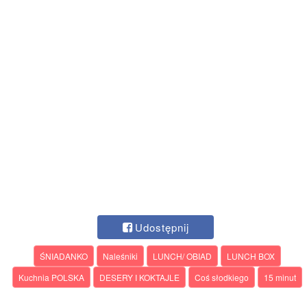
Udostępnij
ŚNIADANKO
Naleśniki
LUNCH/ OBIAD
LUNCH BOX
Kuchnia POLSKA
DESERY I KOKTAJLE
Coś słodkiego
15 minut