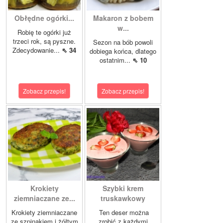
Obłędne ogórki...
Makaron z bobem
w...
Robię te ogórki już
trzeci rok, są pyszne.
Sezon na bób powoli
Zdecydowanie...
⇖ 34
dobiega końca, dlatego
ostatnim...
⇖ 10
Zobacz przepis!
Zobacz przepis!
Krokiety
Szybki krem
ziemniaczane ze...
truskawkowy
Krokiety ziemniaczane
Ten deser można
ze szpinakiem i żółtym
zrobić z każdymi