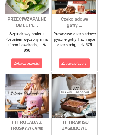
PRZECIWZAPALNE
Czekoladowe
OMLETY....
gofry....
Szpinakowy omlet z
Prawdziwe czekoladowe
łososiem wędzonym na
pyszne gofry!Pachnące
zimno i awokado,...
⇖
czekoladą,...
⇖ 576
950
Zobacz przepis!
Zobacz przepis!
FIT ROLADA Z
FIT TIRAMISU
TRUSKAWKAMI!
JAGODOWE