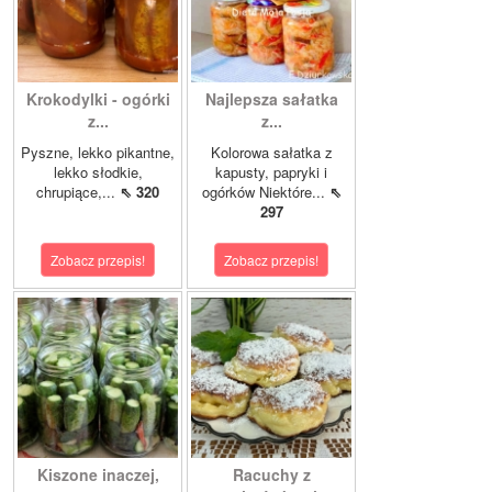
Krokodylki - ogórki
Najlepsza sałatka
z...
z...
Pyszne, lekko pikantne,
Kolorowa sałatka z
lekko słodkie,
kapusty, papryki i
chrupiące,...
⇖ 320
ogórków Niektóre...
⇖
297
Zobacz przepis!
Zobacz przepis!
Kiszone inaczej,
Racuchy z