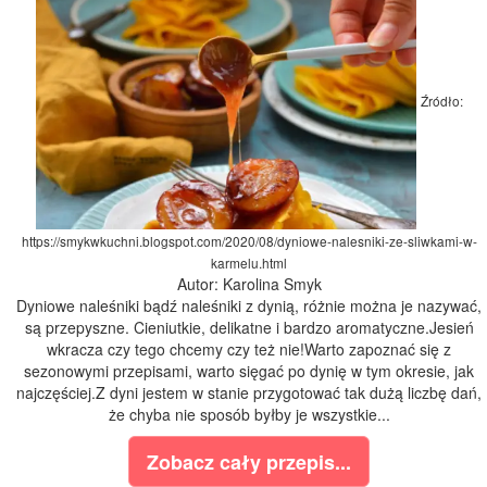
Źródło:
https://smykwkuchni.blogspot.com/2020/08/dyniowe-nalesniki-ze-sliwkami-w-
karmelu.html
Autor: Karolina Smyk
Dyniowe naleśniki bądź naleśniki z dynią, różnie można je nazywać,
są przepyszne. Cieniutkie, delikatne i bardzo aromatyczne.Jesień
wkracza czy tego chcemy czy też nie!Warto zapoznać się z
sezonowymi przepisami, warto sięgać po dynię w tym okresie, jak
najczęściej.Z dyni jestem w stanie przygotować tak dużą liczbę dań,
że chyba nie sposób byłby je wszystkie...
Zobacz cały przepis...