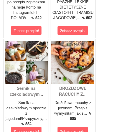
po przepis zapraszam
PYSZNE, LEKKIE
na moje konto na
DIETETYCZNE
InstagramieFIT
CIASTO!FIT TIRAMISU
ROLADA...
⇖ 542
JAGODOWE,...
⇖ 602
Zobacz przepis!
Zobacz przepis!
Sernik na
DROŻDŻOWE
czekoladowym...
RACUCHY Z...
Sernik na
Drożdżowe racuchy z
czekoladowym spodzie
jeżynami!Przepis
z
wymyśliłam jakiś...
⇖
jagodami!Przepyszny,...
605
⇖ 554
Zobacz przepis!
Zobacz przepis!