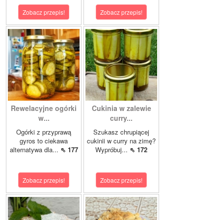
Zobacz przepis!
Zobacz przepis!
Rewelacyjne ogórki
Cukinia w zalewie
w...
curry...
Ogórki z przyprawą
Szukasz chrupiącej
gyros to ciekawa
cukinii w curry na zimę?
alternatywa dla...
⇖ 177
Wypróbuj...
⇖ 172
Zobacz przepis!
Zobacz przepis!