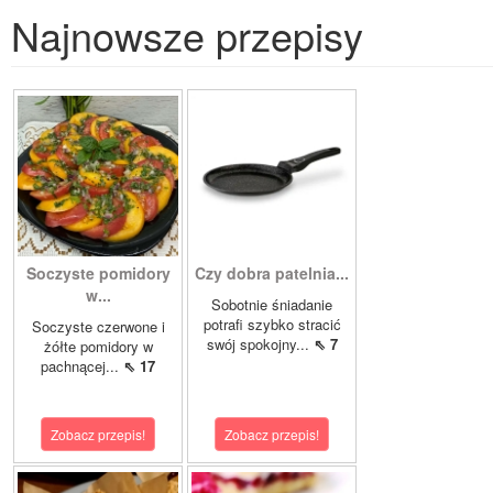
Najnowsze przepisy
Soczyste pomidory
Czy dobra patelnia...
w...
Sobotnie śniadanie
potrafi szybko stracić
Soczyste czerwone i
swój spokojny...
⇖ 7
żółte pomidory w
pachnącej...
⇖ 17
Zobacz przepis!
Zobacz przepis!