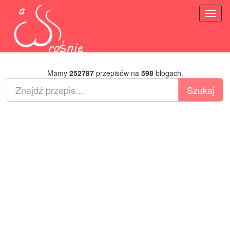
Toggl
naviga
Mamy
252787
przepisów na
598
blogach.