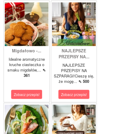
Migdałowo -...
NAJLEPSZE
PRZEPISY NA...
Idealne aromatyczne
kruche ciasteczka o
NAJLEPSZE
smaku migdałów,...
⇖
PRZEPISY NA
361
SZPARAGI!Cieszę się,
że mogę...
⇖ 500
Zobacz przepis!
Zobacz przepis!