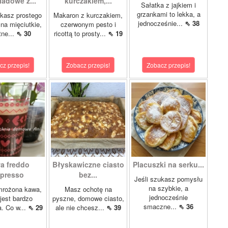
ladowe z...
kurczakiem,...
Sałatka z jajkiem i
grzankami to lekka, a
ukasz prostego
Makaron z kurczakiem,
jednocześnie...
⇖ 38
 na mięciutkie,
czerwonym pesto i
tne...
⇖ 30
ricottą to prosty...
⇖ 19
cz przepis!
Zobacz przepis!
Zobacz przepis!
a freddo
Błyskawiczne ciasto
Placuszki na serku...
presso
bez...
Jeśli szukasz pomysłu
na szybkie, a
mrożona kawa,
Masz ochotę na
jednocześnie
 jest bardzo
pyszne, domowe ciasto,
smaczne...
⇖ 36
a. Co w...
⇖ 29
ale nie chcesz...
⇖ 39