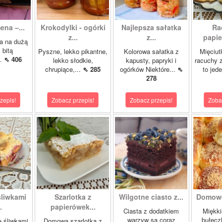
ena –...
Krokodylki - ogórki
Najlepsza sałatka
Ra
z...
z...
papie
a na dużą
 bitą
Pyszne, lekko pikantne,
Kolorowa sałatka z
Mięciut
..
⇖ 406
lekko słodkie,
kapusty, papryki i
racuchy 
chrupiące,...
⇖ 285
ogórków Niektóre...
⇖
to jede
278
zepis!
Zobacz przepis!
Zobacz przepis!
Zoba
śliwkami
Szarlotka z
Wilgotne ciasto z...
Domowe
.
papierówek...
Ciasta z dodatkiem
Miękki
warzyw są coraz
bułecz
e śliwkami
Domowa szarlotka z