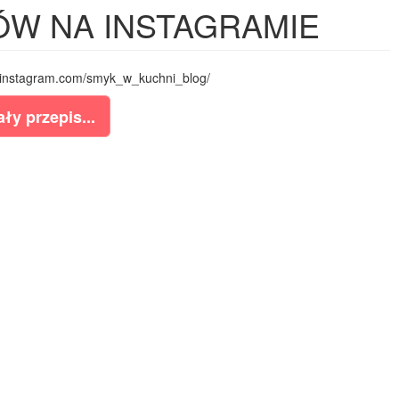
RÓW NA INSTAGRAMIE
ww.instagram.com/smyk_w_kuchni_blog/
ły przepis...