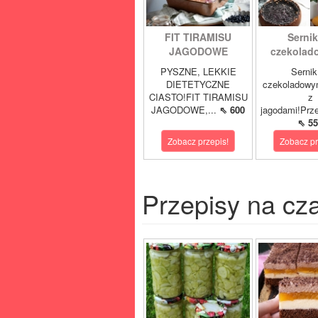
FIT TIRAMISU
Sernik
JAGODOWE
czekolad
PYSZNE, LEKKIE
Sernik
DIETETYCZNE
czekoladowy
CIASTO!FIT TIRAMISU
z
JAGODOWE,...
⇖ 600
jagodami!Prze
⇖ 55
Zobacz przepis!
Zobacz pr
Przepisy na cz