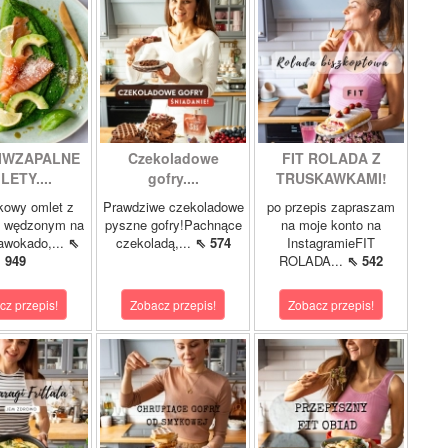
IWZAPALNE
Czekoladowe
FIT ROLADA Z
LETY....
gofry....
TRUSKAWKAMI!
kowy omlet z
Prawdziwe czekoladowe
po przepis zapraszam
m wędzonym na
pyszne gofry!Pachnące
na moje konto na
 awokado,...
⇖
czekoladą,...
⇖ 574
InstagramieFIT
949
ROLADA...
⇖ 542
cz przepis!
Zobacz przepis!
Zobacz przepis!