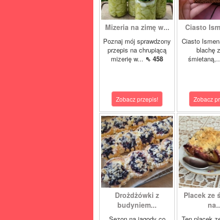
Mizeria na zimę w...
Ciasto Ism
Poznaj mój sprawdzony
Ciasto Ismen
przepis na chrupiącą
blachę z
mizerię w...
⇖ 458
śmietaną,.
Zobacz przepis!
Zobacz pr
Drożdżówki z
Placek ze 
budyniem...
na..
Sezon na jagody co
Ten placek z