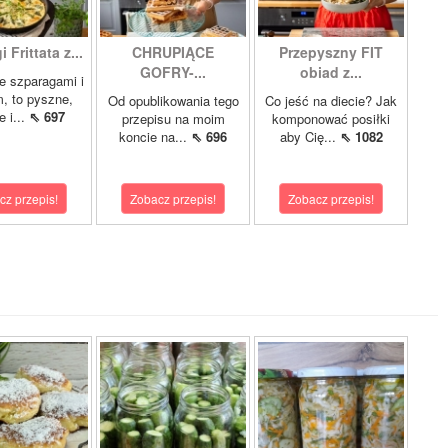
 Frittata z...
CHRUPIĄCE
Przepyszny FIT
GOFRY-...
obiad z...
ze szparagami i
, to pyszne,
Od opublikowania tego
Co jeść na diecie? Jak
 i...
⇖ 697
przepisu na moim
komponować posiłki
koncie na...
⇖ 696
aby Cię...
⇖ 1082
cz przepis!
Zobacz przepis!
Zobacz przepis!