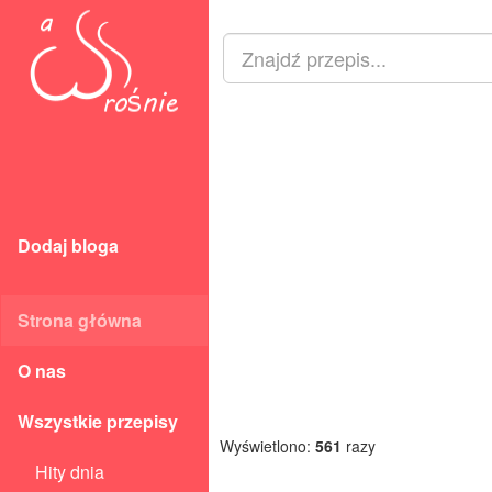
Dodaj bloga
Strona główna
O nas
Wszystkie przepisy
Wyświetlono:
561
razy
Hity dnia