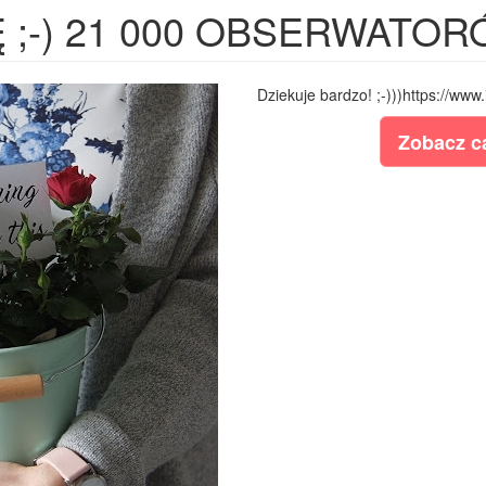
 ;-) 21 000 OBSERWATO
Dziekuje bardzo! ;-)))https://w
Zobacz ca