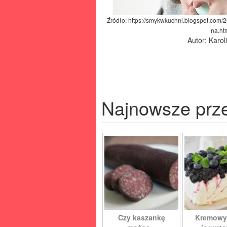
Źródło: https://smykwkuchni.blogspot.com/
na.ht
Autor: Karo
Najnowsze prz
Czy kaszankę
Kremowy