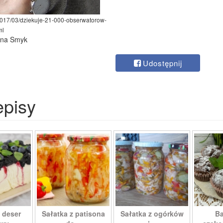
2017/03/dziekuje-21-000-obserwatorow-
ml
lina Smyk
Udostępnij
episy
 deser
Sałatka z patisona
Sałatka z ogórków
Ba