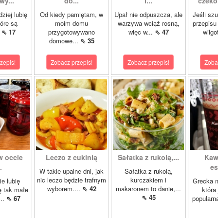
wy...
do...
i...
czeko
ziej lubię
Od kiedy pamiętam, w
Upał nie odpuszcza, ale
Jeśli sz
tóre są
moim domu
warzywa wciąż rosną,
przepisu
.
⇖ 17
przygotowywano
więc w...
⇖ 47
wilgo
domowe...
⇖ 35
zepis!
Zobacz przepis!
Zobacz przepis!
Zoba
w occie
Leczo z cukinią
Sałatka z rukolą,...
Kaw
.
es
W takie upalne dni, jak
Sałatka z rukolą,
nic leczo będzie trafnym
kurczakiem i
ie lubię
Grecka 
wyborem....
⇖ 42
makaronem to danie,...
ę tak małe
która
⇖ 45
...
⇖ 67
popularn