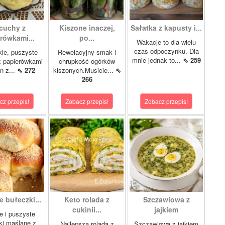
cuchy z
Kiszone inaczej,
Sałatka z kapusty i...
rówkami...
po...
Wakacje to dla wielu
czas odpoczynku. Dla
kie, puszyste
Rewelacyjny smak i
mnie jednak to...
⇖ 259
z papierówkami
chrupkość ogórków
n z...
⇖ 272
kiszonych.Musicie...
⇖
266
cz przepis!
Zobacz przepis!
Zobacz przepis!
 bułeczki...
Keto rolada z
Szczawiowa z
cukinii...
jajkiem
e i puszyste
ki maślane z
Najlepsza rolada z
Szczawiowa z jajkiem