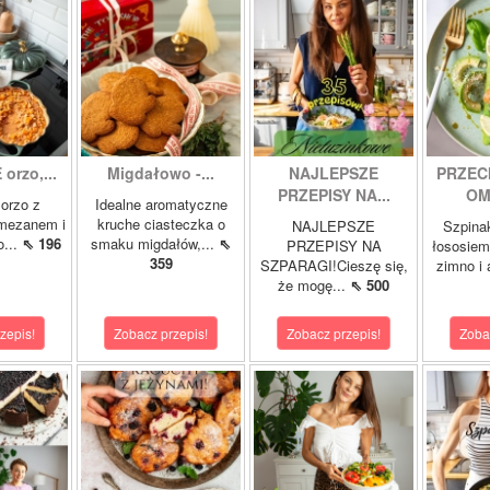
orzo,...
Migdałowo -...
NAJLEPSZE
PRZEC
PRZEPISY NA...
OM
orzo z
Idealne aromatyczne
rmezanem i
kruche ciasteczka o
NAJLEPSZE
Szpina
o...
⇖ 196
smaku migdałów,...
⇖
PRZEPISY NA
łososie
359
SZPARAGI!Cieszę się,
zimno i
że mogę...
⇖ 500
zepis!
Zobacz przepis!
Zobacz przepis!
Zoba