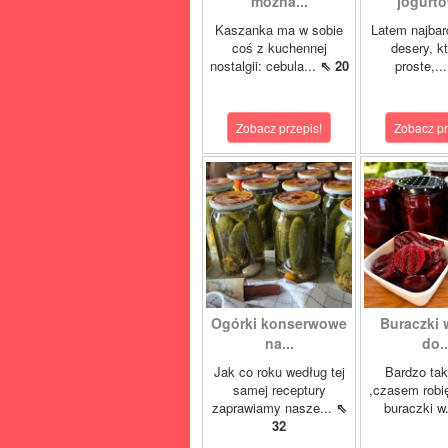
można...
jogurto
Kaszanka ma w sobie
Latem najbard
coś z kuchennej
desery, k
nostalgii: cebula...
⇖ 20
proste,..
Zobacz przepis!
Zobacz pr
Ogórki konserwowe
Buraczki 
na...
do..
Jak co roku według tej
Bardzo tak
samej receptury
,czasem robi
zaprawiamy nasze...
⇖
buraczki w
32