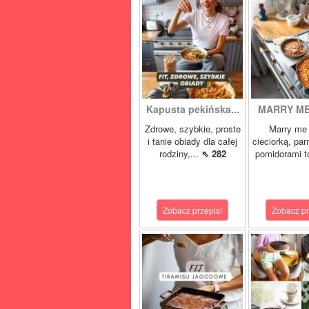
Kapusta pekińska...
MARRY ME 
Zdrowe, szybkie, proste
Marry me 
i tanie obiady dla całej
cieciorką, pa
rodziny,...
⇖ 282
pomidorami t
Zobacz przepis!
Zobacz pr