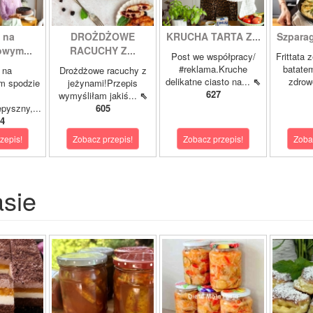
 na
DROŻDŻOWE
KRUCHA TARTA Z...
Szparagi
owym...
RACUCHY Z...
Post we współpracy/
Frittata 
#reklama.Kruche
batatem
 na
Drożdżowe racuchy z
delikatne ciasto na...
⇖
zdrowe
m spodzie
jeżynami!Przepis
627
wymyśliłam jakiś...
⇖
pyszny,...
605
4
zepis!
Zobacz przepis!
Zobacz przepis!
Zoba
asie