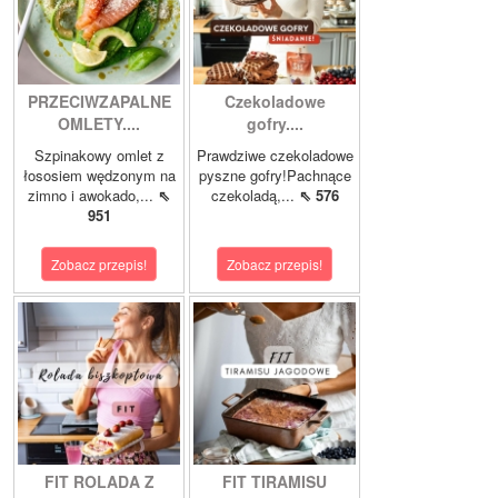
PRZECIWZAPALNE
Czekoladowe
OMLETY....
gofry....
Szpinakowy omlet z
Prawdziwe czekoladowe
łososiem wędzonym na
pyszne gofry!Pachnące
zimno i awokado,...
⇖
czekoladą,...
⇖ 576
951
Zobacz przepis!
Zobacz przepis!
FIT ROLADA Z
FIT TIRAMISU