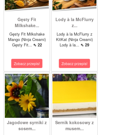
Gęsty Fit
Lody à la McFlurry
Milkshake...
z...
Gęsty Fit Milkshake
Lody à la McFlurry z
Mango (Ninja Creami)
KitKat (Ninja Creami)
Gęsty Fit...
⇖ 22
Lody à la...
⇖ 29
Zobacz przepis!
Zobacz przepis!
Jagodowe syrniki z
Sernik kokosowy z
sosem...
musem...