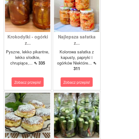
Krokodylki - ogórki
Najlepsza sałatka
z...
z...
Pyszne, lekko pikantne,
Kolorowa sałatka z
lekko słodkie,
kapusty, papryki i
chrupiące,...
⇖ 335
ogórków Niektóre...
⇖
311
Zobacz przepis!
Zobacz przepis!