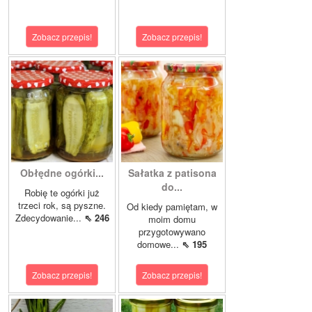
Zobacz przepis!
Zobacz przepis!
Obłędne ogórki...
Sałatka z patisona
do...
Robię te ogórki już
trzeci rok, są pyszne.
Od kiedy pamiętam, w
Zdecydowanie...
⇖ 246
moim domu
przygotowywano
domowe...
⇖ 195
Zobacz przepis!
Zobacz przepis!