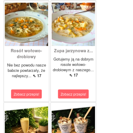
Rosół wołowo-
Zupa jarzynowa z...
drobiowy
Gotujemy ją na dobrym
rosole wołowo-
Nie bez powodu nasze
drobiowym z naszego...
babcie powtarzały, że
⇖ 17
najlepszy...
⇖ 17
Zobacz przepis!
Zobacz przepis!