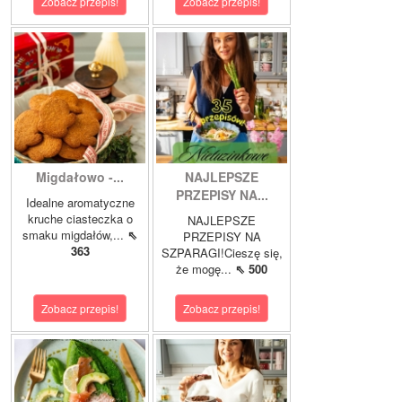
Zobacz przepis!
Zobacz przepis!
Migdałowo -...
NAJLEPSZE
PRZEPISY NA...
Idealne aromatyczne
kruche ciasteczka o
NAJLEPSZE
smaku migdałów,...
⇖
PRZEPISY NA
363
SZPARAGI!Cieszę się,
że mogę...
⇖ 500
Zobacz przepis!
Zobacz przepis!