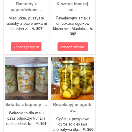
Racuchy z
Kiszone inaczej,
papierówkami...
po...
Mięciutkie, puszyste
Rewelacyjny smak i
racuchy z papierówkami
chrupkość ogórków
to jeden z...
⇖ 307
kiszonych.Musicie...
⇖
302
Zobacz przepis!
Zobacz przepis!
Sałatka z kapusty i...
Rewelacyjne ogórki
w...
Wakacje to dla wielu
czas odpoczynku. Dla
Ogórki z przyprawą
mnie jednak to...
⇖ 301
gyros to ciekawa
alternatywa dla...
⇖ 260