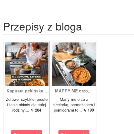
Przepisy z bloga
Kapusta pekińska...
MARRY ME orzo,...
Zdrowe, szybkie, proste
Marry me orzo z
i tanie obiady dla całej
cieciorką, parmezanem i
rodziny,...
⇖ 284
pomidorami to...
⇖ 199