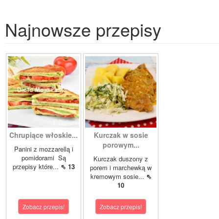
Najnowsze przepisy
Chrupiące włoskie...
Kurczak w sosie
porowym...
Panini z mozzarellą i
pomidorami Są
Kurczak duszony z
przepisy które...
⇖ 13
porem i marchewką w
kremowym sosie...
⇖
10
Zobacz przepis!
Zobacz przepis!