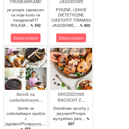
TRUSKAWKAMI!
JAGODOWE
po przepis zapraszam
PYSZNE, LEKKIE
na moje konto na
DIETETYCZNE
InstagramieFIT
CIASTO!FIT TIRAMISU
ROLADA...
⇖ 542
JAGODOWE,...
⇖ 602
Zobacz przepis!
Zobacz przepis!
Sernik na
DROŻDŻOWE
czekoladowym...
RACUCHY Z...
Sernik na
Drożdżowe racuchy z
czekoladowym spodzie
jeżynami!Przepis
z
wymyśliłam jakiś...
⇖
jagodami!Przepyszny,...
607
⇖ 555