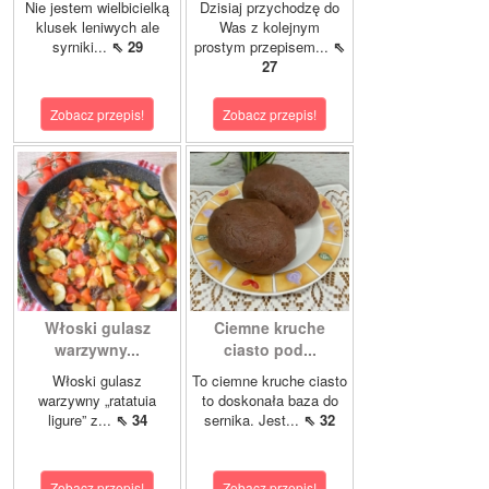
Nie jestem wielbicielką
Dzisiaj przychodzę do
klusek leniwych ale
Was z kolejnym
syrniki...
⇖ 29
prostym przepisem...
⇖
27
Zobacz przepis!
Zobacz przepis!
Włoski gulasz
Ciemne kruche
warzywny...
ciasto pod...
Włoski gulasz
To ciemne kruche ciasto
warzywny „ratatuia
to doskonała baza do
ligure” z...
⇖ 34
sernika. Jest...
⇖ 32
Zobacz przepis!
Zobacz przepis!