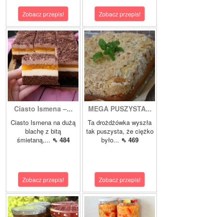
Zobacz przepis!
Zobacz przepis!
Ciasto Ismena –...
MEGA PUSZYSTA...
Ciasto Ismena na dużą
Ta drożdżówka wyszła
blachę z bitą
tak puszysta, że ciężko
śmietaną,...
⇖ 484
było...
⇖ 469
Zobacz przepis!
Zobacz przepis!