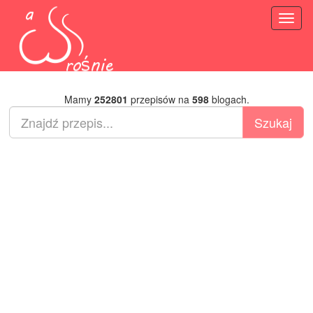
Toggl
naviga
Mamy
252801
przepisów na
598
blogach.