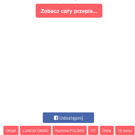
Zobacz cały przepis...
Udostępnij
Obiad
LUNCH/ OBIAD
Kuchnia POLSKA
FIT
Dieta
15 minut