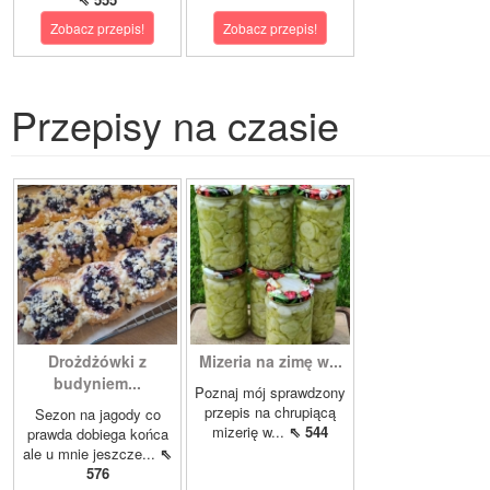
Zobacz przepis!
Zobacz przepis!
Przepisy na czasie
Drożdżówki z
Mizeria na zimę w...
budyniem...
Poznaj mój sprawdzony
przepis na chrupiącą
Sezon na jagody co
mizerię w...
⇖ 544
prawda dobiega końca
ale u mnie jeszcze...
⇖
576