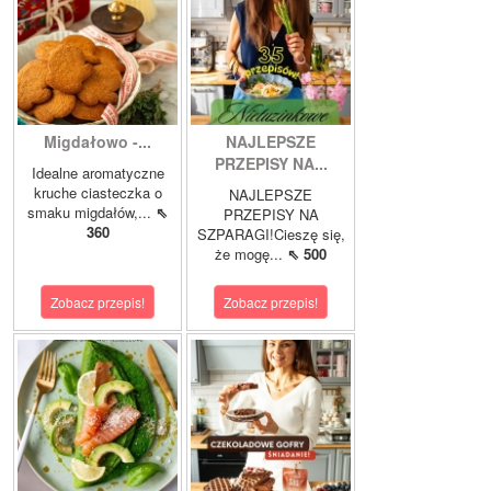
Migdałowo -...
NAJLEPSZE
PRZEPISY NA...
Idealne aromatyczne
kruche ciasteczka o
NAJLEPSZE
smaku migdałów,...
⇖
PRZEPISY NA
360
SZPARAGI!Cieszę się,
że mogę...
⇖ 500
Zobacz przepis!
Zobacz przepis!