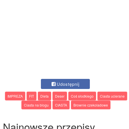
Udostępnij
IMPREZA
FIT
Dieta
Deser
Coś słodkiego
Ciasta ucierane
Ciasta na blogu
CIASTA
Brownie czekoladowe
Najnowsze przepisy