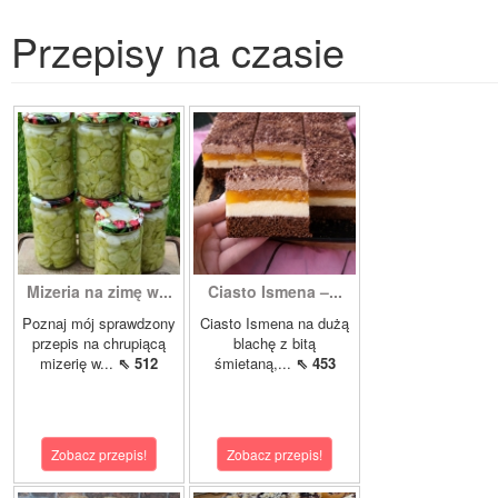
Przepisy na czasie
Mizeria na zimę w...
Ciasto Ismena –...
Poznaj mój sprawdzony
Ciasto Ismena na dużą
przepis na chrupiącą
blachę z bitą
mizerię w...
⇖ 512
śmietaną,...
⇖ 453
Zobacz przepis!
Zobacz przepis!