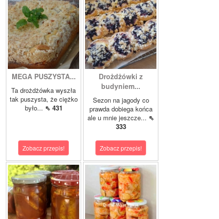
MEGA PUSZYSTA...
Drożdżówki z
budyniem...
Ta drożdżówka wyszła
tak puszysta, że ciężko
Sezon na jagody co
było...
⇖ 431
prawda dobiega końca
ale u mnie jeszcze...
⇖
333
Zobacz przepis!
Zobacz przepis!