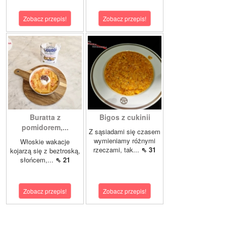
Zobacz przepis!
Zobacz przepis!
Buratta z
Bigos z cukinii
pomidorem,...
Z sąsiadami się czasem
wymieniamy różnymi
Włoskie wakacje
rzeczami, tak...
⇖ 31
kojarzą się z beztroską,
słońcem,...
⇖ 21
Zobacz przepis!
Zobacz przepis!