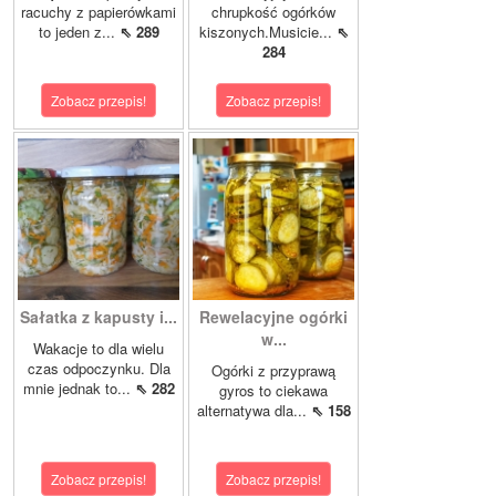
racuchy z papierówkami
chrupkość ogórków
to jeden z...
⇖ 289
kiszonych.Musicie...
⇖
284
Zobacz przepis!
Zobacz przepis!
Sałatka z kapusty i...
Rewelacyjne ogórki
w...
Wakacje to dla wielu
czas odpoczynku. Dla
Ogórki z przyprawą
mnie jednak to...
⇖ 282
gyros to ciekawa
alternatywa dla...
⇖ 158
Zobacz przepis!
Zobacz przepis!