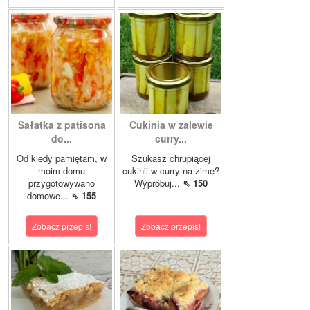
Sałatka z patisona
Cukinia w zalewie
do...
curry...
Od kiedy pamiętam, w
Szukasz chrupiącej
moim domu
cukinii w curry na zimę?
przygotowywano
Wypróbuj...
⇖ 150
domowe...
⇖ 155
Zobacz przepis!
Zobacz przepis!