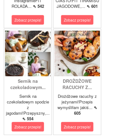
InstagramieFIT
CIASTO!FIT TIRAMISU
ROLADA...
⇖ 542
JAGODOWE,...
⇖ 601
Zobacz przepis!
Zobacz przepis!
Sernik na
DROŻDŻOWE
czekoladowym...
RACUCHY Z...
Sernik na
Drożdżowe racuchy z
czekoladowym spodzie
jeżynami!Przepis
z
wymyśliłam jakiś...
⇖
jagodami!Przepyszny,...
605
⇖ 554
Zobacz przepis!
Zobacz przepis!