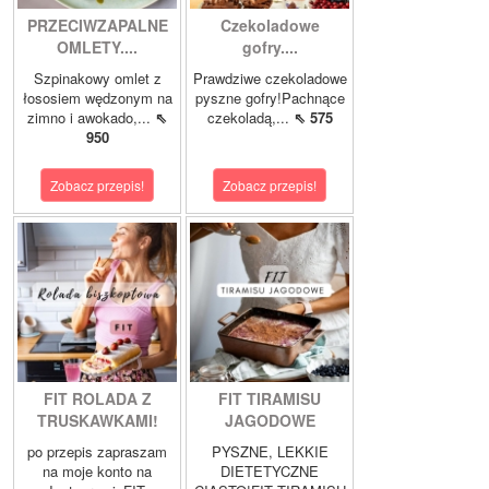
PRZECIWZAPALNE
Czekoladowe
OMLETY....
gofry....
Szpinakowy omlet z
Prawdziwe czekoladowe
łososiem wędzonym na
pyszne gofry!Pachnące
zimno i awokado,...
⇖
czekoladą,...
⇖ 575
950
Zobacz przepis!
Zobacz przepis!
FIT ROLADA Z
FIT TIRAMISU
TRUSKAWKAMI!
JAGODOWE
po przepis zapraszam
PYSZNE, LEKKIE
na moje konto na
DIETETYCZNE