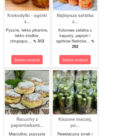
Krokodylki - ogórki
Najlepsza sałatka
z...
z...
Pyszne, lekko pikantne,
Kolorowa sałatka z
lekko słodkie,
kapusty, papryki i
chrupiące,...
⇖ 313
ogórków Niektóre...
⇖
292
Zobacz przepis!
Zobacz przepis!
Racuchy z
Kiszone inaczej,
papierówkami...
po...
Mięciutkie, puszyste
Rewelacyjny smak i