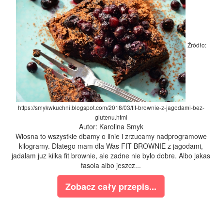
Źródło:
https://smykwkuchni.blogspot.com/2018/03/fit-brownie-z-jagodami-bez-
glutenu.html
Autor: Karolina Smyk
Wiosna to wszystkie dbamy o linie i zrzucamy nadprogramowe
kilogramy. Dlatego mam dla Was FIT BROWNIE z jagodami,
jadalam juz kilka fit brownie, ale zadne nie bylo dobre. Albo jakas
fasola albo jeszcz...
Zobacz cały przepis...