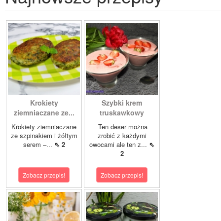
Krokiety
Szybki krem
ziemniaczane ze...
truskawkowy
Krokiety ziemniaczane
Ten deser można
ze szpinakiem i żółtym
zrobić z każdymi
serem –...
⇖ 2
owocami ale ten z...
⇖
2
Zobacz przepis!
Zobacz przepis!