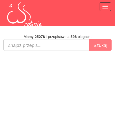
Toggl
naviga
Mamy
252781
przepisów na
598
blogach.