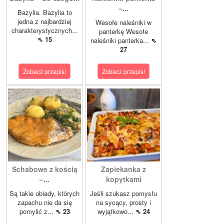
–...
Bazylia. Bazylia to
jedna z najbardziej
Wesołe naleśniki w
charakterystycznych...
panterkę Wesołe
⇖ 15
naleśniki panterka...
⇖
27
Zobacz przepis!
Zobacz przepis!
Schabowe z kością
Zapiekanka z
–...
kopytkami
Są takie obiady, których
Jeśli szukasz pomysłu
zapachu nie da się
na sycący, prosty i
pomylić z...
⇖ 23
wyjątkowo...
⇖ 24