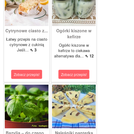
Cytrynowe ciasto z...
Ogórki kiszone w
kefirze
Łatwy przepis na ciasto
cytrynowe z cukinią
Ogórki kiszone w
Jeśli...
⇖ 3
kefirze to ciekawa
alternatywa dla...
⇖ 12
Zobacz przepis!
Zobacz przepis!
Bazylia – do czego...
Naleśniki panterka