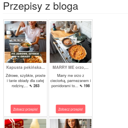
Przepisy z bloga
Kapusta pekińska...
MARRY ME orzo,...
Zdrowe, szybkie, proste
Marry me orzo z
i tanie obiady dla całej
cieciorką, parmezanem i
rodziny,...
⇖ 283
pomidorami to...
⇖ 198
Zobacz przepis!
Zobacz przepis!