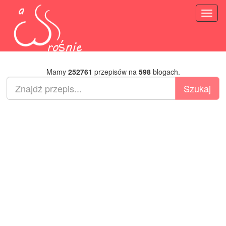
Toggl
naviga
Mamy
252761
przepisów na
598
blogach.