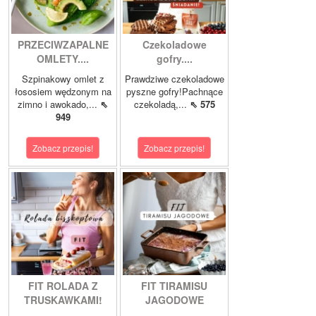
PRZECIWZAPALNE
Czekoladowe
OMLETY....
gofry....
Szpinakowy omlet z
Prawdziwe czekoladowe
łososiem wędzonym na
pyszne gofry!Pachnące
zimno i awokado,...
⇖
czekoladą,...
⇖ 575
949
Zobacz przepis!
Zobacz przepis!
FIT ROLADA Z
FIT TIRAMISU
TRUSKAWKAMI!
JAGODOWE