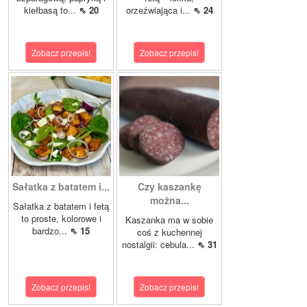
kiełbasą to...
⇖ 20
orzeźwiająca i...
⇖ 24
Zobacz przepis!
Zobacz przepis!
Sałatka z batatem i...
Czy kaszankę
można...
Sałatka z batatem i fetą
to proste, kolorowe i
Kaszanka ma w sobie
bardzo...
⇖ 15
coś z kuchennej
nostalgii: cebula...
⇖ 31
Zobacz przepis!
Zobacz przepis!