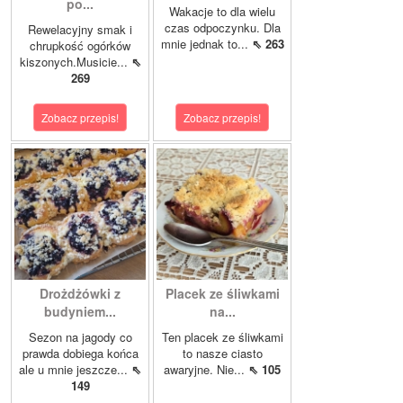
po...
Wakacje to dla wielu
czas odpoczynku. Dla
Rewelacyjny smak i
mnie jednak to...
⇖ 263
chrupkość ogórków
kiszonych.Musicie...
⇖
269
Zobacz przepis!
Zobacz przepis!
Drożdżówki z
Placek ze śliwkami
budyniem...
na...
Sezon na jagody co
Ten placek ze śliwkami
prawda dobiega końca
to nasze ciasto
ale u mnie jeszcze...
⇖
awaryjne. Nie...
⇖ 105
149