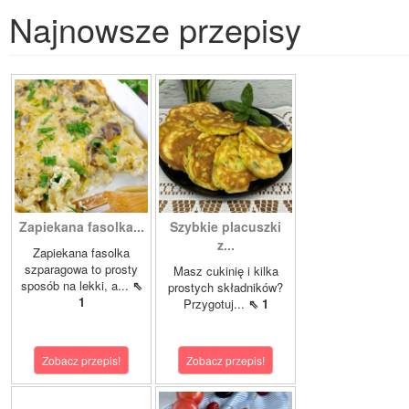
Najnowsze przepisy
Zapiekana fasolka...
Szybkie placuszki
z...
Zapiekana fasolka
szparagowa to prosty
Masz cukinię i kilka
sposób na lekki, a...
⇖
prostych składników?
1
Przygotuj...
⇖ 1
Zobacz przepis!
Zobacz przepis!