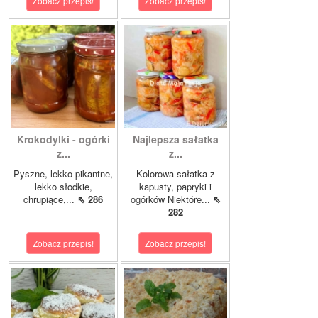
Zobacz przepis!
Zobacz przepis!
Krokodylki - ogórki
Najlepsza sałatka
z...
z...
Pyszne, lekko pikantne,
Kolorowa sałatka z
lekko słodkie,
kapusty, papryki i
chrupiące,...
⇖ 286
ogórków Niektóre...
⇖
282
Zobacz przepis!
Zobacz przepis!