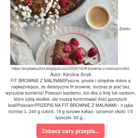
Źródło:
https://smykwkuchni.blogspot.com/2020/10/fit-brownie-z-malinami.html
Autor: Karolina Smyk
FIT BROWNIE Z MALINAMIPyszne, proste i obłędnie dobre a
najważniejsze, że dietetyczne fit brownie, możesz je jeść bez
wyrzutów sumienia! Polecam każdemu, kto dba o linię lub osobom,
które lubią słodkie, ale muszą kontrolować ilość spożytych
kcal!Polecam!PRZEPIS NA FIT BROWNIE Z MALINAMI:- 3 jajka
rozmiar L- 240 g cukinii- 15 g surowe kakao- cynamon około 1/5
łyżeczki- 50 g...
Zobacz cały przepis...