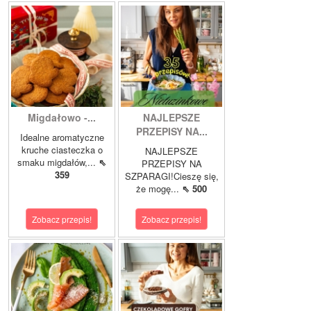
Migdałowo -...
NAJLEPSZE
PRZEPISY NA...
Idealne aromatyczne
kruche ciasteczka o
NAJLEPSZE
smaku migdałów,...
⇖
PRZEPISY NA
359
SZPARAGI!Cieszę się,
że mogę...
⇖ 500
Zobacz przepis!
Zobacz przepis!