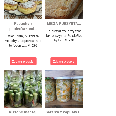
Racuchy z
MEGA PUSZYSTA...
papierówkami...
Ta drożdżówka wyszła
tak puszysta, że ciężko
Mięciutkie, puszyste
było...
⇖ 270
racuchy z papierówkami
to jeden z...
⇖ 276
Zobacz przepis!
Zobacz przepis!
Kiszone inaczej,
Sałatka z kapusty i...