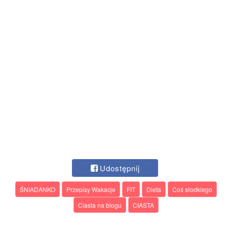
Udostępnij
ŚNIADANKO
Przepisy Wakacje
FIT
Dieta
Coś słodkiego
Ciasta na blogu
CIASTA