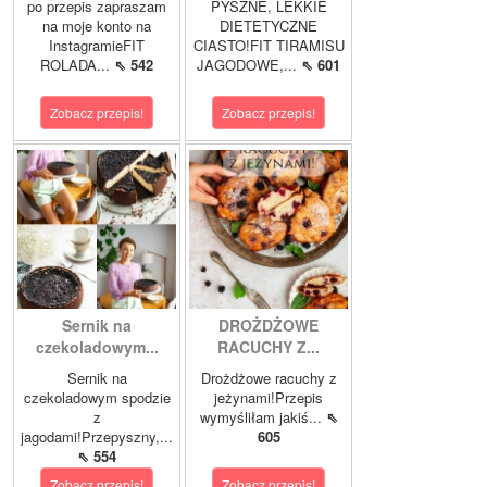
po przepis zapraszam
PYSZNE, LEKKIE
na moje konto na
DIETETYCZNE
InstagramieFIT
CIASTO!FIT TIRAMISU
ROLADA...
⇖ 542
JAGODOWE,...
⇖ 601
Zobacz przepis!
Zobacz przepis!
Sernik na
DROŻDŻOWE
czekoladowym...
RACUCHY Z...
Sernik na
Drożdżowe racuchy z
czekoladowym spodzie
jeżynami!Przepis
z
wymyśliłam jakiś...
⇖
jagodami!Przepyszny,...
605
⇖ 554
Zobacz przepis!
Zobacz przepis!