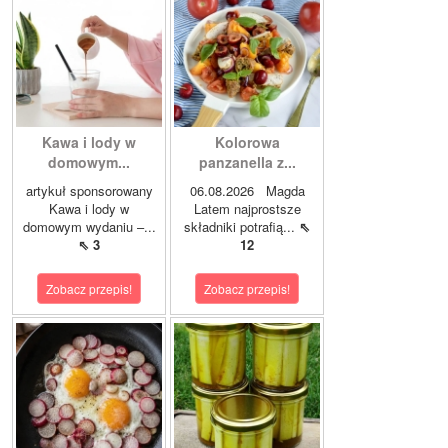
Kawa i lody w
Kolorowa
domowym...
panzanella z...
artykuł sponsorowany
06.08.2026 Magda
Kawa i lody w
Latem najprostsze
domowym wydaniu –...
składniki potrafią...
⇖
⇖ 3
12
Zobacz przepis!
Zobacz przepis!