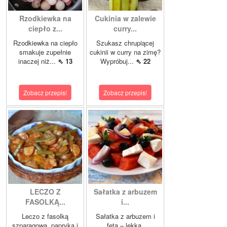
Rzodkiewka na
Cukinia w zalewie
ciepło z...
curry...
Rzodkiewka na ciepło
Szukasz chrupiącej
smakuje zupełnie
cukinii w curry na zimę?
inaczej niż...
⇖ 13
Wypróbuj...
⇖ 22
Zobacz przepis!
Zobacz przepis!
LECZO Z
Sałatka z arbuzem
FASOLKĄ...
i...
Leczo z fasolką
Sałatka z arbuzem i
szparagową, papryką i
fetą – lekka,