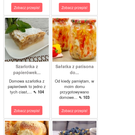
Zobacz przepis!
Zobacz przepis!
Szarlotka z
Sałatka z patisona
papierówek...
do...
Domowa szarlotka z
Od kiedy pamiętam, w
papierówek to jedno z
moim domu
tych ciast,...
⇖ 104
przygotowywano
domowe...
⇖ 103
Zobacz przepis!
Zobacz przepis!