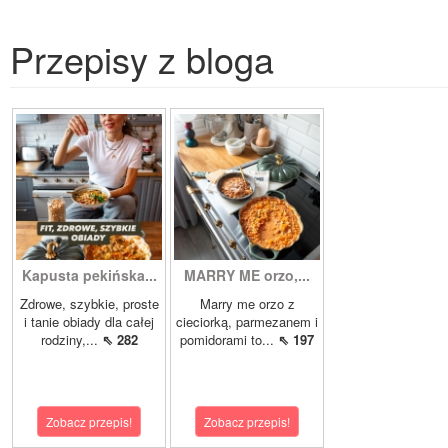
Przepisy z bloga
Kapusta pekińska...
MARRY ME orzo,...
Zdrowe, szybkie, proste
Marry me orzo z
i tanie obiady dla całej
cieciorką, parmezanem i
rodziny,...
⇖ 282
pomidorami to...
⇖ 197
Zobacz przepis!
Zobacz przepis!