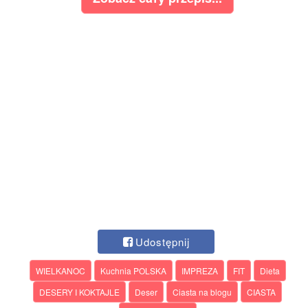
Udostępnij
WIELKANOC
Kuchnia POLSKA
IMPREZA
FIT
Dieta
DESERY I KOKTAJLE
Deser
Ciasta na blogu
CIASTA