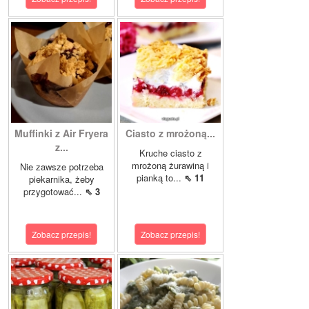
Muffinki z Air Fryera
Ciasto z mrożoną...
z...
Kruche ciasto z
mrożoną żurawiną i
Nie zawsze potrzeba
pianką to...
⇖ 11
piekarnika, żeby
przygotować...
⇖ 3
Zobacz przepis!
Zobacz przepis!