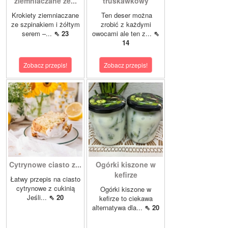
ziemniaczane ze...
truskawkowy
Krokiety ziemniaczane
Ten deser można
ze szpinakiem i żółtym
zrobić z każdymi
serem –...
⇖ 23
owocami ale ten z...
⇖
14
Zobacz przepis!
Zobacz przepis!
Cytrynowe ciasto z...
Ogórki kiszone w
kefirze
Łatwy przepis na ciasto
cytrynowe z cukinią
Ogórki kiszone w
Jeśli...
⇖ 20
kefirze to ciekawa
alternatywa dla...
⇖ 20