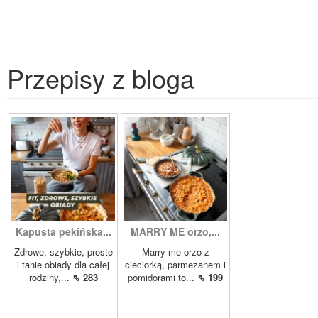
Przepisy z bloga
Kapusta pekińska...
MARRY ME orzo,...
Zdrowe, szybkie, proste
Marry me orzo z
i tanie obiady dla całej
cieciorką, parmezanem i
rodziny,...
⇖ 283
pomidorami to...
⇖ 199