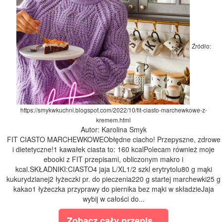
Źródło:
https://smykwkuchni.blogspot.com/2022/10/fit-ciasto-marchewkowe-z-
kremem.html
Autor: Karolina Smyk
FIT CIASTO MARCHEWKOWEObłędne ciacho! Przepyszne, zdrowe
i dietetyczne!1 kawałek ciasta to: 160 kcalPolecam również moje
ebooki z FIT przepisami, obliczonym makro i
kcal.SKŁADNIKI:CIASTO4 jaja L/XL1/2 szkl erytrytolu80 g mąki
kukurydzianej2 łyżeczki pr. do pieczenia220 g startej marchewki25 g
kakao1 łyżeczka przyprawy do piernika bez mąki w składzieJaja
wybij w całości do...
Zobacz cały przepis...