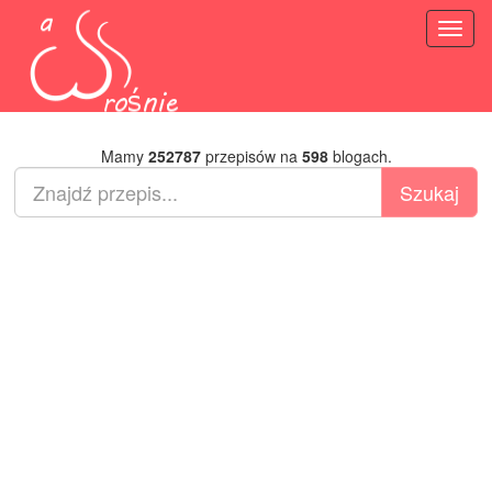
Toggl
naviga
Mamy
252787
przepisów na
598
blogach.