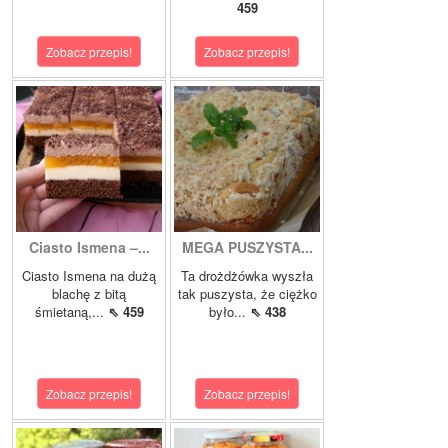
459
Zobacz przepis!
Zobacz przepis!
Ciasto Ismena –...
MEGA PUSZYSTA...
Ciasto Ismena na dużą
Ta drożdżówka wyszła
blachę z bitą
tak puszysta, że ciężko
śmietaną,...
⇖ 459
było...
⇖ 438
Zobacz przepis!
Zobacz przepis!