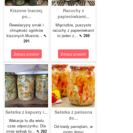
Kiszone inaczej,
Racuchy z
po...
papierówkami...
Rewelacyjny smak i
Mięciutkie, puszyste
chrupkość ogórków
racuchy z papierówkami
kiszonych.Musicie...
⇖
to jeden z...
⇖ 289
291
Zobacz przepis!
Zobacz przepis!
Sałatka z kapusty i...
Sałatka z patisona
do...
Wakacje to dla wielu
czas odpoczynku. Dla
Od kiedy pamiętam, w
mnie jednak to...
⇖ 282
moim domu