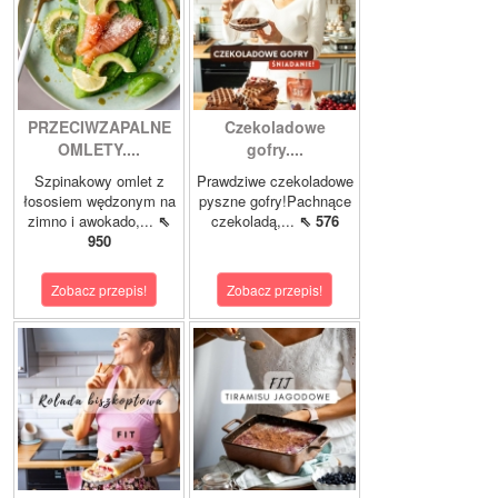
PRZECIWZAPALNE
Czekoladowe
OMLETY....
gofry....
Szpinakowy omlet z
Prawdziwe czekoladowe
łososiem wędzonym na
pyszne gofry!Pachnące
zimno i awokado,...
⇖
czekoladą,...
⇖ 576
950
Zobacz przepis!
Zobacz przepis!