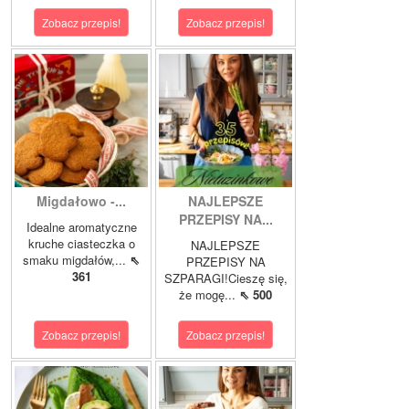
Zobacz przepis!
Zobacz przepis!
Migdałowo -...
NAJLEPSZE
PRZEPISY NA...
Idealne aromatyczne
kruche ciasteczka o
NAJLEPSZE
smaku migdałów,...
⇖
PRZEPISY NA
361
SZPARAGI!Cieszę się,
że mogę...
⇖ 500
Zobacz przepis!
Zobacz przepis!