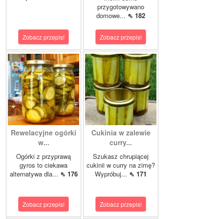
przygotowywano
domowe...
⇖ 182
Zobacz przepis!
Zobacz przepis!
Rewelacyjne ogórki
Cukinia w zalewie
w...
curry...
Ogórki z przyprawą
Szukasz chrupiącej
gyros to ciekawa
cukinii w curry na zimę?
alternatywa dla...
⇖ 176
Wypróbuj...
⇖ 171
Zobacz przepis!
Zobacz przepis!