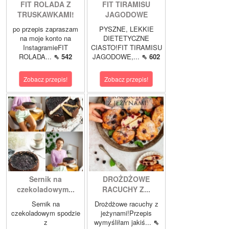
FIT ROLADA Z
FIT TIRAMISU
TRUSKAWKAMI!
JAGODOWE
po przepis zapraszam
PYSZNE, LEKKIE
na moje konto na
DIETETYCZNE
InstagramieFIT
CIASTO!FIT TIRAMISU
ROLADA...
⇖ 542
JAGODOWE,...
⇖ 602
Zobacz przepis!
Zobacz przepis!
Sernik na
DROŻDŻOWE
czekoladowym...
RACUCHY Z...
Sernik na
Drożdżowe racuchy z
czekoladowym spodzie
jeżynami!Przepis
z
wymyśliłam jakiś...
⇖