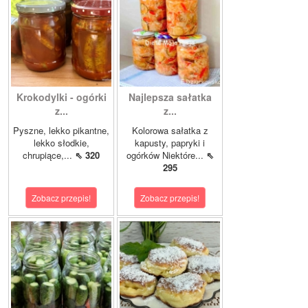
Krokodylki - ogórki
Najlepsza sałatka
z...
z...
Pyszne, lekko pikantne,
Kolorowa sałatka z
lekko słodkie,
kapusty, papryki i
chrupiące,...
⇖ 320
ogórków Niektóre...
⇖
295
Zobacz przepis!
Zobacz przepis!