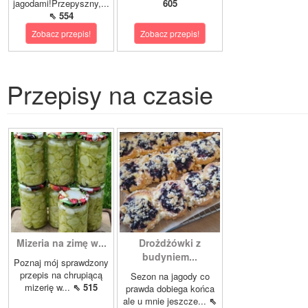
jagodami!Przepyszny,...
605
⇖ 554
Zobacz przepis!
Zobacz przepis!
Przepisy na czasie
Mizeria na zimę w...
Drożdżówki z
budyniem...
Poznaj mój sprawdzony
przepis na chrupiącą
Sezon na jagody co
mizerię w...
⇖ 515
prawda dobiega końca
ale u mnie jeszcze...
⇖