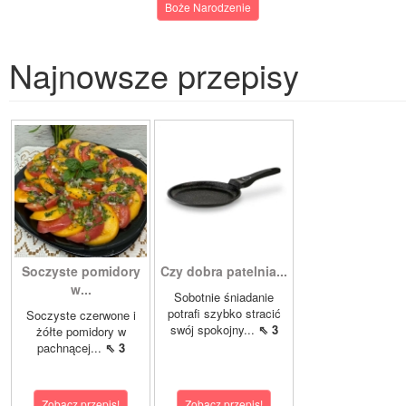
Boże Narodzenie
Najnowsze przepisy
Soczyste pomidory
Czy dobra patelnia...
w...
Sobotnie śniadanie
potrafi szybko stracić
Soczyste czerwone i
swój spokojny...
⇖ 3
żółte pomidory w
pachnącej...
⇖ 3
Zobacz przepis!
Zobacz przepis!