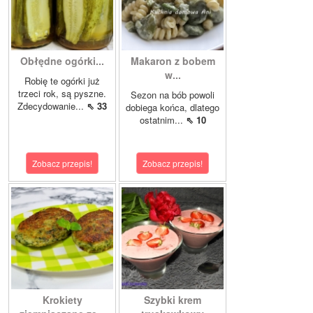
Obłędne ogórki...
Makaron z bobem
w...
Robię te ogórki już
trzeci rok, są pyszne.
Sezon na bób powoli
Zdecydowanie...
⇖ 33
dobiega końca, dlatego
ostatnim...
⇖ 10
Zobacz przepis!
Zobacz przepis!
Krokiety
Szybki krem