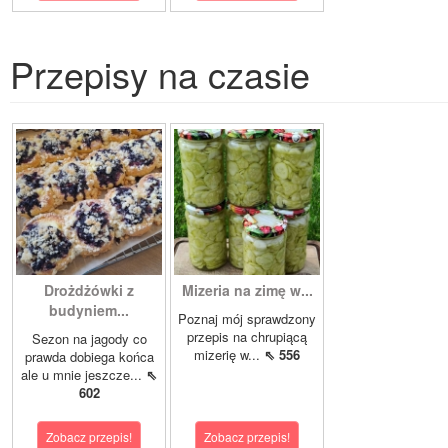
Przepisy na czasie
Drożdżówki z
Mizeria na zimę w...
budyniem...
Poznaj mój sprawdzony
przepis na chrupiącą
Sezon na jagody co
mizerię w...
⇖ 556
prawda dobiega końca
ale u mnie jeszcze...
⇖
602
Zobacz przepis!
Zobacz przepis!