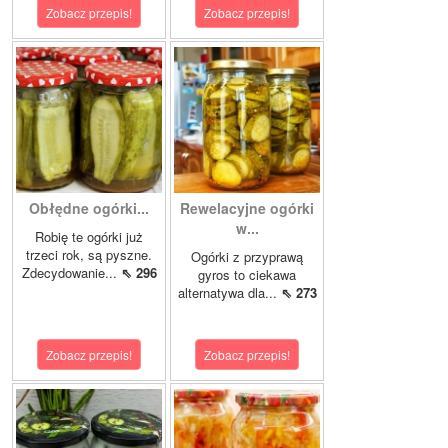
Zobacz przepis!
Zobacz przepis!
Obłędne ogórki...
Rewelacyjne ogórki
w...
Robię te ogórki już
trzeci rok, są pyszne.
Ogórki z przyprawą
Zdecydowanie...
⇖ 296
gyros to ciekawa
alternatywa dla...
⇖ 273
Zobacz przepis!
Zobacz przepis!