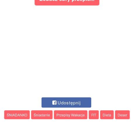
Udostępnij
ŚNIADANKO
Śniadanie
Przepisy Wakacje
FIT
Dieta
Deser