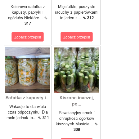
Kolorowa sałatka z
Mięciutkie, puszyste
kapusty, papryki i
racuchy z papierówkami
ogórków Niektóre...
⇖
to jeden z...
⇖ 312
317
Zobacz przepis!
Zobacz przepis!
Sałatka z kapusty i...
Kiszone inaczej,
po...
Wakacje to dla wielu
czas odpoczynku. Dla
Rewelacyjny smak i
mnie jednak to...
⇖ 311
chrupkość ogórków
kiszonych.Musicie...
⇖
309