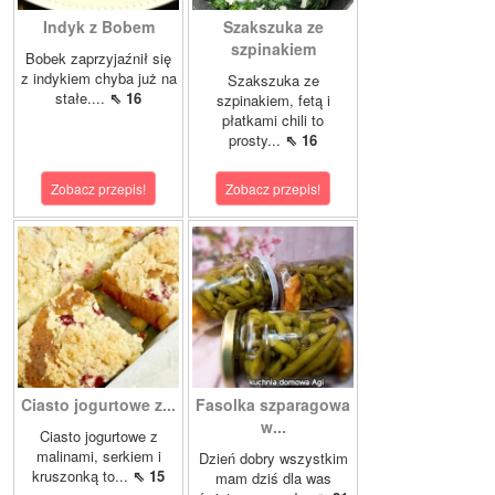
Indyk z Bobem
Szakszuka ze
szpinakiem
Bobek zaprzyjaźnił się
z indykiem chyba już na
Szakszuka ze
stałe....
⇖ 16
szpinakiem, fetą i
płatkami chili to
prosty...
⇖ 16
Zobacz przepis!
Zobacz przepis!
Ciasto jogurtowe z...
Fasolka szparagowa
w...
Ciasto jogurtowe z
malinami, serkiem i
Dzień dobry wszystkim
kruszonką to...
⇖ 15
mam dziś dla was