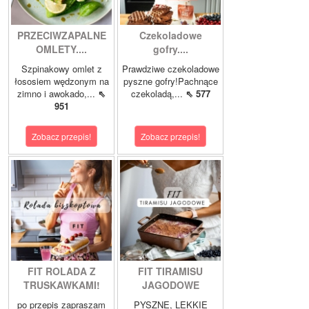
PRZECIWZAPALNE
Czekoladowe
OMLETY....
gofry....
Szpinakowy omlet z
Prawdziwe czekoladowe
łososiem wędzonym na
pyszne gofry!Pachnące
zimno i awokado,...
⇖
czekoladą,...
⇖ 577
951
Zobacz przepis!
Zobacz przepis!
FIT ROLADA Z
FIT TIRAMISU
TRUSKAWKAMI!
JAGODOWE
po przepis zapraszam
PYSZNE, LEKKIE