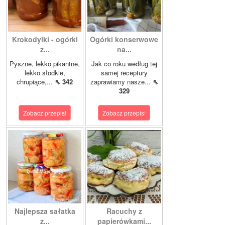
Krokodylki - ogórki
Ogórki konserwowe
z...
na...
Pyszne, lekko pikantne,
Jak co roku według tej
lekko słodkie,
samej receptury
chrupiące,...
⇖ 342
zaprawiamy nasze...
⇖
329
Zobacz przepis!
Zobacz przepis!
Najlepsza sałatka
Racuchy z
z...
papierówkami...