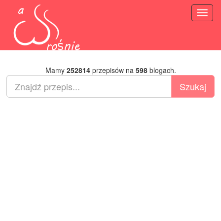
Toggl
naviga
Mamy
252814
przepisów na
598
blogach.