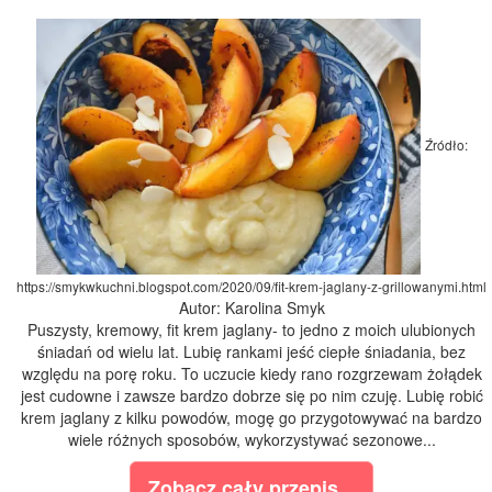
Źródło:
https://smykwkuchni.blogspot.com/2020/09/fit-krem-jaglany-z-grillowanymi.html
Autor: Karolina Smyk
Puszysty, kremowy, fit krem jaglany- to jedno z moich ulubionych
śniadań od wielu lat. Lubię rankami jeść ciepłe śniadania, bez
względu na porę roku. To uczucie kiedy rano rozgrzewam żołądek
jest cudowne i zawsze bardzo dobrze się po nim czuję. Lubię robić
krem jaglany z kilku powodów, mogę go przygotowywać na bardzo
wiele różnych sposobów, wykorzystywać sezonowe...
Zobacz cały przepis...