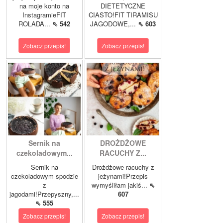
na moje konto na
DIETETYCZNE
InstagramieFIT
CIASTO!FIT TIRAMISU
ROLADA...
⇖ 542
JAGODOWE,...
⇖ 603
Zobacz przepis!
Zobacz przepis!
Sernik na
DROŻDŻOWE
czekoladowym...
RACUCHY Z...
Sernik na
Drożdżowe racuchy z
czekoladowym spodzie
jeżynami!Przepis
z
wymyśliłam jakiś...
⇖
jagodami!Przepyszny,...
607
⇖ 555
Zobacz przepis!
Zobacz przepis!