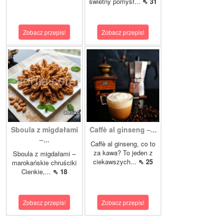
świetny pomysł...
⇖ 31
Zobacz przepis!
Zobacz przepis!
Sboula z migdałami
Caffè al ginseng –...
–...
Caffè al ginseng, co to
za kawa? To jeden z
Sboula z migdałami –
ciekawszych...
⇖ 25
marokańskie chruściki
Cienkie,...
⇖ 18
Zobacz przepis!
Zobacz przepis!