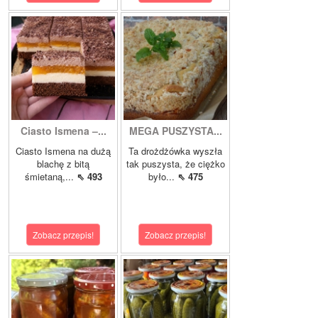
Ciasto Ismena –...
MEGA PUSZYSTA...
Ciasto Ismena na dużą
Ta drożdżówka wyszła
blachę z bitą
tak puszysta, że ciężko
śmietaną,...
⇖ 493
było...
⇖ 475
Zobacz przepis!
Zobacz przepis!