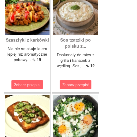
Szaszłyki z karkówki
Sos tzatziki po
polsku z...
Nic nie smakuje latem
lepiej niż aromatyczne
Doskonały do mięs z
potrawy...
⇖ 19
grilla i kanapek z
wędliną. Sos,...
⇖ 12
Zobacz przepis!
Zobacz przepis!