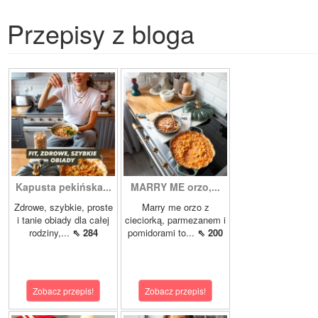
Przepisy z bloga
Kapusta pekińska...
MARRY ME orzo,...
Zdrowe, szybkie, proste
Marry me orzo z
i tanie obiady dla całej
cieciorką, parmezanem i
rodziny,...
⇖ 284
pomidorami to...
⇖ 200
Zobacz przepis!
Zobacz przepis!