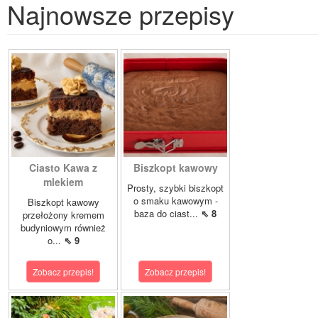
Najnowsze przepisy
Ciasto Kawa z
Biszkopt kawowy
mlekiem
Prosty, szybki biszkopt
o smaku kawowym -
Biszkopt kawowy
baza do ciast...
⇖ 8
przełożony kremem
budyniowym również
o...
⇖ 9
Zobacz przepis!
Zobacz przepis!