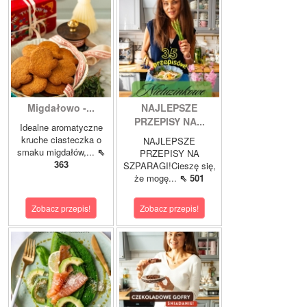
Migdałowo -...
NAJLEPSZE
PRZEPISY NA...
Idealne aromatyczne
kruche ciasteczka o
NAJLEPSZE
smaku migdałów,...
⇖
PRZEPISY NA
363
SZPARAGI!Cieszę się,
że mogę...
⇖ 501
Zobacz przepis!
Zobacz przepis!