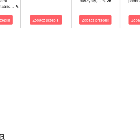
kami
puszysty,...
⇖ 26
pachn
atnio...
⇖
zepis!
Zobacz przepis!
Zobacz przepis!
Zoba
a