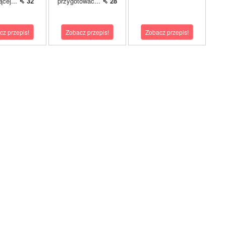
ącej...
⇖ 32
przygotować...
⇖ 28
cz przepis!
Zobacz przepis!
Zobacz przepis!