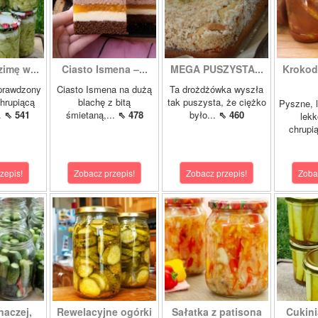
zimę w...
Ciasto Ismena –...
MEGA PUSZYSTA...
Krokody
prawdzony
Ciasto Ismena na dużą
Ta drożdżówka wyszła
chrupiącą
blachę z bitą
tak puszysta, że ciężko
Pyszne, l
..
⇖ 541
śmietaną,...
⇖ 478
było...
⇖ 460
lekk
chrupią
zepis!
Zobacz przepis!
Zobacz przepis!
Zoba
naczej,
Rewelacyjne ogórki
Sałatka z patisona
Cukini