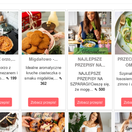
orzo,...
Migdałowo -...
NAJLEPSZE
PRZEC
PRZEPISY NA...
OM
orzo z
Idealne aromatyczne
rmezanem i
kruche ciasteczka o
NAJLEPSZE
Szpina
o...
⇖ 199
smaku migdałów,...
⇖
PRZEPISY NA
łososie
362
SZPARAGI!Cieszę się,
zimno i
że mogę...
⇖ 500
zepis!
Zobacz przepis!
Zobacz przepis!
Zoba