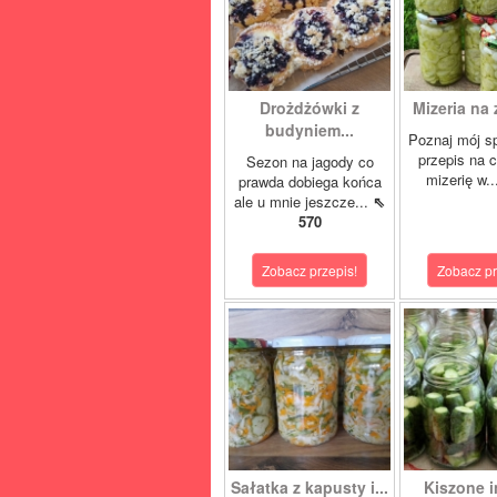
Drożdżówki z
Mizeria na 
budyniem...
Poznaj mój s
przepis na 
Sezon na jagody co
mizerię w.
prawda dobiega końca
ale u mnie jeszcze...
⇖
570
Zobacz przepis!
Zobacz pr
Sałatka z kapusty i...
Kiszone i