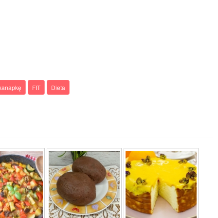
kanapkę
FIT
Dieta