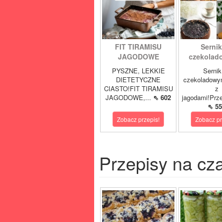
FIT TIRAMISU
Sernik
JAGODOWE
czekolad
PYSZNE, LEKKIE
Sernik
DIETETYCZNE
czekoladowy
CIASTO!FIT TIRAMISU
z
JAGODOWE,...
⇖ 602
jagodami!Prze
⇖ 55
Zobacz przepis!
Zobacz pr
Przepisy na cz