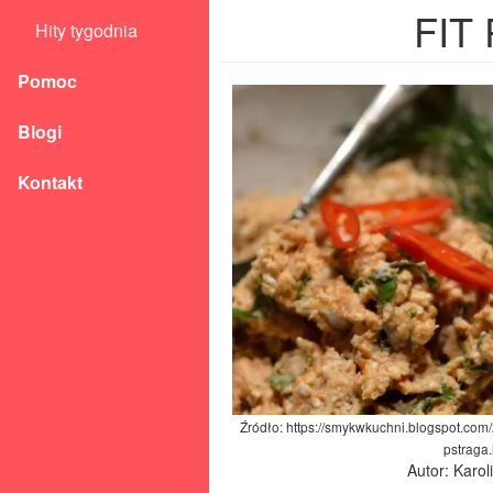
FIT
Hity tygodnia
Pomoc
Blogi
Kontakt
Źródło: https://smykwkuchni.blogspot.com
pstraga.
Autor: Karo