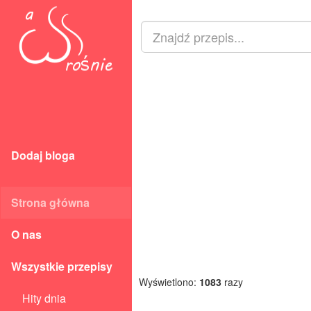
Dodaj bloga
Strona główna
O nas
Wszystkie przepisy
Wyświetlono:
1083
razy
Hity dnia