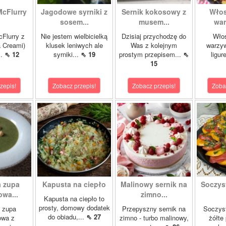
McFlurry
Jagodowe syrniki z
Sernik kokosowy z
Włos
sosem...
musem...
war
cFlurry z
Nie jestem wielbicielką
Dzisiaj przychodzę do
Włos
a Creami)
klusek leniwych ale
Was z kolejnym
warzyw
..
⇖ 12
syrniki...
⇖ 19
prostym przepisem...
⇖
ligur
15
zepis!
Zobacz przepis!
Zobacz przepis!
Zoba
 zupa
Kapusta na ciepło
Malinowy sernik na
Soczys
wa...
zimno...
Kapusta na ciepło to
prosty, domowy dodatek
 zupa
Przepyszny sernik na
Soczyst
do obiadu,...
⇖ 27
owa z
zimno - turbo malinowy,
żółte