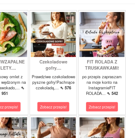
IWZAPALNE
Czekoladowe
FIT ROLADA Z
LETY....
gofry....
TRUSKAWKAMI!
kowy omlet z
Prawdziwe czekoladowe
po przepis zapraszam
m wędzonym na
pyszne gofry!Pachnące
na moje konto na
 awokado,...
⇖
czekoladą,...
⇖ 576
InstagramieFIT
951
ROLADA...
⇖ 542
cz przepis!
Zobacz przepis!
Zobacz przepis!