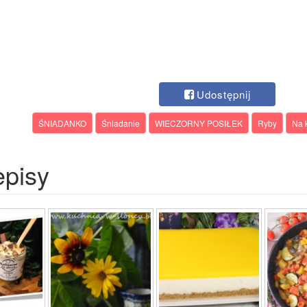
Udostępnij
ŚNIADANKO
Śniadanie
WIECZORNY POSIŁEK
Ryby
Na 
episy