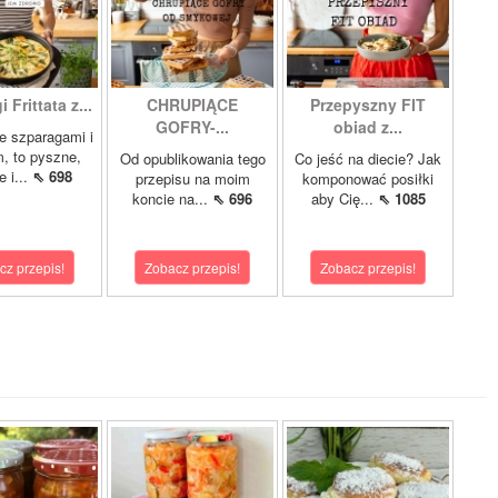
 Frittata z...
CHRUPIĄCE
Przepyszny FIT
GOFRY-...
obiad z...
ze szparagami i
, to pyszne,
Od opublikowania tego
Co jeść na diecie? Jak
 i...
⇖ 698
przepisu na moim
komponować posiłki
koncie na...
⇖ 696
aby Cię...
⇖ 1085
cz przepis!
Zobacz przepis!
Zobacz przepis!