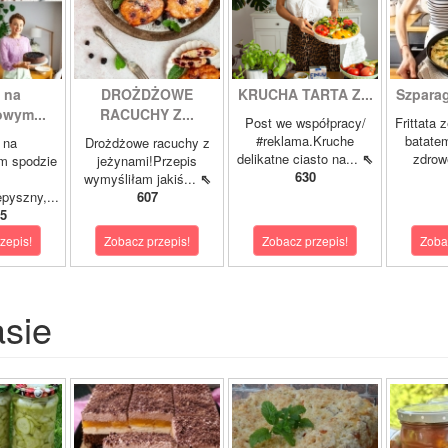
 na
DROŻDŻOWE
KRUCHA TARTA Z...
Szparagi
owym...
RACUCHY Z...
Post we współpracy/
Frittata 
#reklama.Kruche
batatem
 na
Drożdżowe racuchy z
delikatne ciasto na...
⇖
zdrowe
m spodzie
jeżynami!Przepis
630
wymyśliłam jakiś...
⇖
pyszny,...
607
5
zepis!
Zobacz przepis!
Zobacz przepis!
Zoba
asie