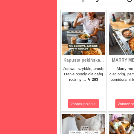
Kapusta pekińska...
MARRY ME 
Zdrowe, szybkie, proste
Marry me 
i tanie obiady dla całej
cieciorką, pa
rodziny,...
⇖ 283
pomidorami t
Zobacz przepis!
Zobacz pr