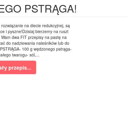
NEGO PSTRĄGA!
 rozwiązanie na diecie redukcyjnej, są
e i pyszne!Dzisiaj bierzemy na ruszt
 Wam dwa FIT przepisy na pastę na
tać do nadziewania naleśników lub do
 PSTRĄGA- 100 g wędzonego pstrąga-
łego twarogu- sól,...
ły przepis...