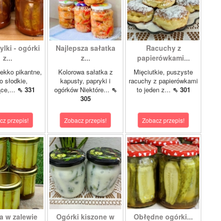
lki - ogórki
Najlepsza sałatka
Racuchy z
z...
z...
papierówkami...
ekko pikantne,
Kolorowa sałatka z
Mięciutkie, puszyste
o słodkie,
kapusty, papryki i
racuchy z papierówkami
ce,...
⇖ 331
ogórków Niektóre...
⇖
to jeden z...
⇖ 301
305
cz przepis!
Zobacz przepis!
Zobacz przepis!
a w zalewie
Ogórki kiszone w
Obłędne ogórki...