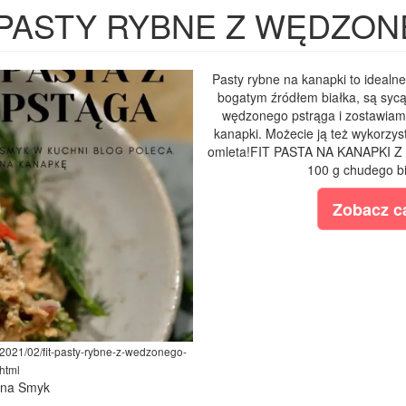
 PASTY RYBNE Z WĘDZO
Pasty rybne na kanapki to idealne
bogatym źródłem białka, są sycąc
wędzonego pstrąga i zostawiam
kanapki. Możecie ją też wykorzys
omleta!FIT PASTA NA KANAPKI Z
100 g chudego bia
Zobacz ca
/2021/02/fit-pasty-rybne-z-wedzonego-
html
lina Smyk