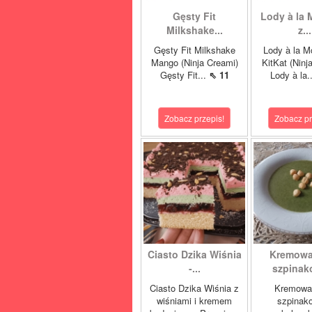
Gęsty Fit
Lody à la 
Milkshake...
z...
Gęsty Fit Milkshake
Lody à la M
Mango (Ninja Creami)
KitKat (Ninj
Gęsty Fit...
⇖ 11
Lody à la.
Zobacz przepis!
Zobacz pr
Ciasto Dzika Wiśnia
Kremowa
-...
szpinako
Ciasto Dzika Wiśnia z
Kremowa
wiśniami i kremem
szpinak