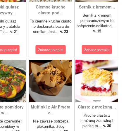
ki gulasz
Ciemne kruche
Sernik z kremem...
zywny...
ciasto pod...
Sernik z kremem
pomarańczowym to
ki gulasz
To ciemne kruche ciasto
połączenie delikatnej,...
ny „ratatuia
to doskonała baza do
⇖ 15
e” z...
⇖ 21
sernika. Jest...
⇖ 23
cz przepis!
Zobacz przepis!
Zobacz przepis!
te pomidory
Muffinki z Air Fryera
Ciasto z mrożoną...
w...
z...
Kruche ciasto z
mrożoną żurawiną i
e czerwone i
Nie zawsze potrzeba
pianką to...
⇖ 30
 pomidory w
piekarnika, żeby