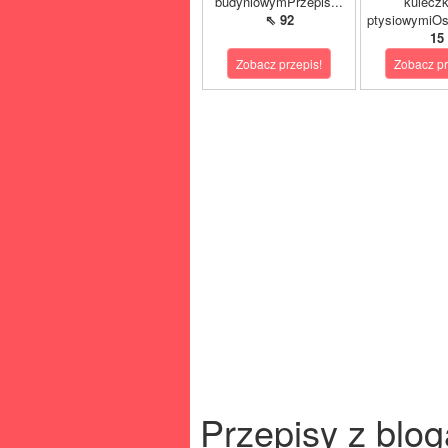
budyniowymPrzepis...
kulecz
⇖ 92
ptysiowymiOst
15
Zobacz przepis!
Zobacz pr
Przepisy z blog