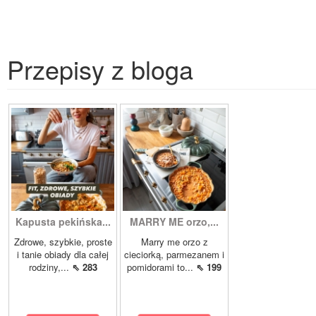
Przepisy z bloga
Kapusta pekińska...
MARRY ME orzo,...
Zdrowe, szybkie, proste
Marry me orzo z
i tanie obiady dla całej
cieciorką, parmezanem i
rodziny,...
⇖ 283
pomidorami to...
⇖ 199