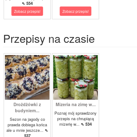
⇖ 554
Zobacz przepis!
Zobacz przepis!
Przepisy na czasie
Drożdżówki z
Mizeria na zimę w...
budyniem...
Poznaj mój sprawdzony
przepis na chrupiącą
Sezon na jagody co
mizerię w...
⇖ 534
prawda dobiega końca
ale u mnie jeszcze...
⇖
537