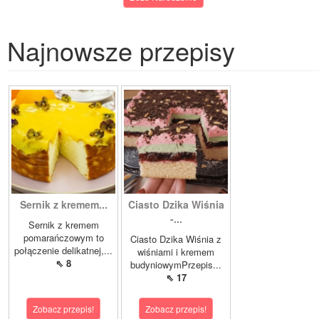
Najnowsze przepisy
Sernik z kremem...
Ciasto Dzika Wiśnia
-...
Sernik z kremem
pomarańczowym to
Ciasto Dzika Wiśnia z
połączenie delikatnej,...
wiśniami i kremem
⇖ 8
budyniowymPrzepis...
⇖ 17
Zobacz przepis!
Zobacz przepis!