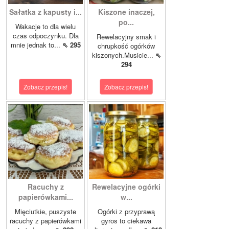
Sałatka z kapusty i...
Kiszone inaczej,
po...
Wakacje to dla wielu
czas odpoczynku. Dla
Rewelacyjny smak i
mnie jednak to...
⇖ 295
chrupkość ogórków
kiszonych.Musicie...
⇖
294
Zobacz przepis!
Zobacz przepis!
Racuchy z
Rewelacyjne ogórki
papierówkami...
w...
Mięciutkie, puszyste
Ogórki z przyprawą
racuchy z papierówkami
gyros to ciekawa