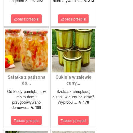
to jeden z...
⇖ 292
alternatywa dla...
⇖ 213
Zobacz przepis!
Zobacz przepis!
Sałatka z patisona
Cukinia w zalewie
do...
curry...
Od kiedy pamiętam, w
Szukasz chrupiącej
moim domu
cukinii w curry na zimę?
przygotowywano
Wypróbuj...
⇖ 178
domowe...
⇖ 189
Zobacz przepis!
Zobacz przepis!