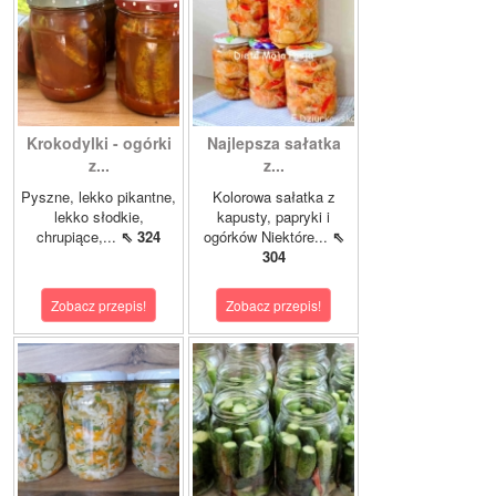
Krokodylki - ogórki
Najlepsza sałatka
z...
z...
Pyszne, lekko pikantne,
Kolorowa sałatka z
lekko słodkie,
kapusty, papryki i
chrupiące,...
⇖ 324
ogórków Niektóre...
⇖
304
Zobacz przepis!
Zobacz przepis!