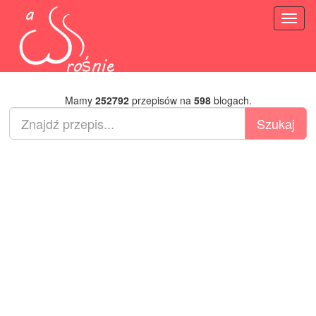
Toggl
naviga
Mamy
252792
przepisów na
598
blogach.