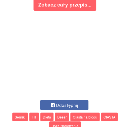
Zobacz cały przepis...
Udostępnij
Serniki
FIT
Dieta
Deser
Ciasta na blogu
CIASTA
Boże Narodzenie