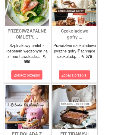
PRZECIWZAPALNE
Czekoladowe
OMLETY....
gofry....
Szpinakowy omlet z
Prawdziwe czekoladowe
łososiem wędzonym na
pyszne gofry!Pachnące
zimno i awokado,...
⇖
czekoladą,...
⇖ 576
950
Zobacz przepis!
Zobacz przepis!
FIT ROLADA Z
FIT TIRAMISU