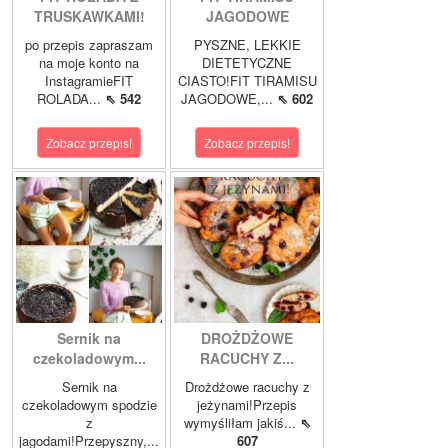
TRUSKAWKAMI!
JAGODOWE
po przepis zapraszam
PYSZNE, LEKKIE
na moje konto na
DIETETYCZNE
InstagramieFIT
CIASTO!FIT TIRAMISU
ROLADA...
⇖ 542
JAGODOWE,...
⇖ 602
Zobacz przepis!
Zobacz przepis!
Sernik na
DROŻDŻOWE
czekoladowym...
RACUCHY Z...
Sernik na
Drożdżowe racuchy z
czekoladowym spodzie
jeżynami!Przepis
z
wymyśliłam jakiś...
⇖
jagodami!Przepyszny,...
607