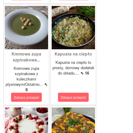
Kremowa zupa
Kapusta na ciepło
szpinakowa...
Kapusta na ciepło to
prosty, domowy dodatek
Kremowa zupa
do obiadu,...
⇖ 16
szpinakowa z
kuleczkami
ptysiowymiOstatnio...
⇖
8
Zobacz przepis!
Zobacz przepis!