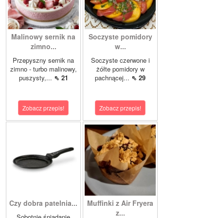
Malinowy sernik na
Soczyste pomidory
zimno...
w...
Przepyszny sernik na
Soczyste czerwone i
zimno - turbo malinowy,
żółte pomidory w
puszysty,...
⇖ 21
pachnącej...
⇖ 29
Zobacz przepis!
Zobacz przepis!
Czy dobra patelnia...
Muffinki z Air Fryera
z...
Sobotnie śniadanie