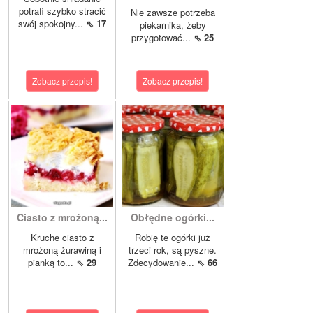
potrafi szybko stracić
Nie zawsze potrzeba
swój spokojny...
⇖ 17
piekarnika, żeby
przygotować...
⇖ 25
Zobacz przepis!
Zobacz przepis!
Ciasto z mrożoną...
Obłędne ogórki...
Kruche ciasto z
Robię te ogórki już
mrożoną żurawiną i
trzeci rok, są pyszne.
pianką to...
⇖ 29
Zdecydowanie...
⇖ 66