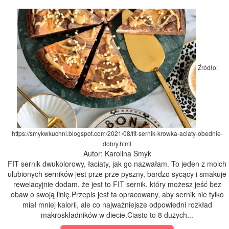
Źródło:
https://smykwkuchni.blogspot.com/2021/08/fit-sernik-krowka-aciaty-obednie-
dobry.html
Autor: Karolina Smyk
FIT sernik dwukolorowy, łaciaty, jak go nazwałam. To jeden z moich
ulubionych serników jest prze prze pyszny, bardzo sycący i smakuje
rewelacyjnie dodam, że jest to FIT sernik, który możesz jeść bez
obaw o swoją linię.Przepis jest ta opracowany, aby sernik nie tylko
miał mniej kalorii, ale co najważniejsze odpowiedni rozkład
makroskładników w diecie.Ciasto to 8 dużych...