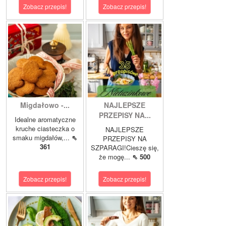
Zobacz przepis!
Zobacz przepis!
Migdałowo -...
NAJLEPSZE
PRZEPISY NA...
Idealne aromatyczne
kruche ciasteczka o
NAJLEPSZE
smaku migdałów,...
⇖
PRZEPISY NA
361
SZPARAGI!Cieszę się,
że mogę...
⇖ 500
Zobacz przepis!
Zobacz przepis!