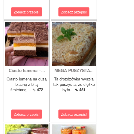
Zobacz przepis!
Zobacz przepis!
Ciasto Ismena –...
MEGA PUSZYSTA...
Ciasto Ismena na dużą
Ta drożdżówka wyszła
blachę z bitą
tak puszysta, że ciężko
śmietaną,...
⇖ 472
było...
⇖ 451
Zobacz przepis!
Zobacz przepis!