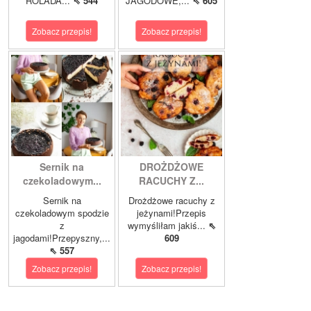
ROLADA...
⇖ 544
JAGODOWE,...
⇖ 605
Zobacz przepis!
Zobacz przepis!
Sernik na
DROŻDŻOWE
czekoladowym...
RACUCHY Z...
Sernik na
Drożdżowe racuchy z
czekoladowym spodzie
jeżynami!Przepis
z
wymyśliłam jakiś...
⇖
jagodami!Przepyszny,...
609
⇖ 557
Zobacz przepis!
Zobacz przepis!