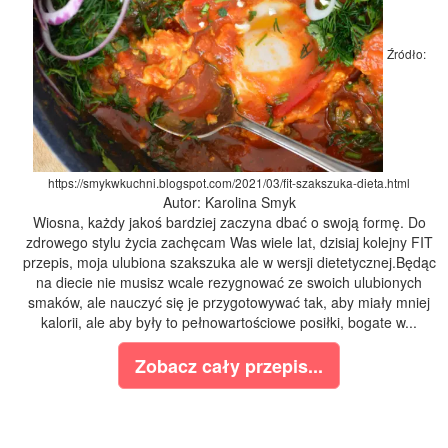
Źródło:
https://smykwkuchni.blogspot.com/2021/03/fit-szakszuka-dieta.html
Autor: Karolina Smyk
Wiosna, każdy jakoś bardziej zaczyna dbać o swoją formę. Do
zdrowego stylu życia zachęcam Was wiele lat, dzisiaj kolejny FIT
przepis, moja ulubiona szakszuka ale w wersji dietetycznej.Będąc
na diecie nie musisz wcale rezygnować ze swoich ulubionych
smaków, ale nauczyć się je przygotowywać tak, aby miały mniej
kalorii, ale aby były to pełnowartościowe posiłki, bogate w...
Zobacz cały przepis...