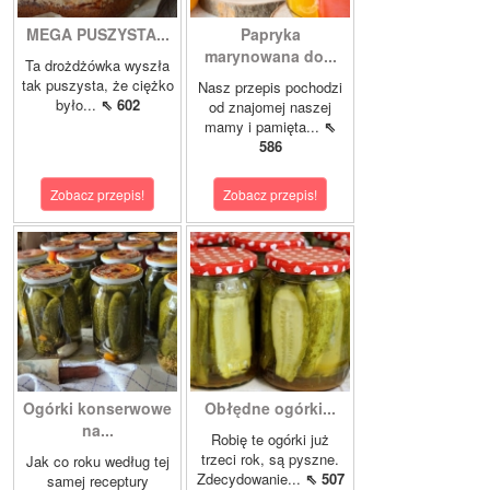
MEGA PUSZYSTA...
Papryka
marynowana do...
Ta drożdżówka wyszła
tak puszysta, że ciężko
Nasz przepis pochodzi
było...
⇖ 602
od znajomej naszej
mamy i pamięta...
⇖
586
Zobacz przepis!
Zobacz przepis!
Ogórki konserwowe
Obłędne ogórki...
na...
Robię te ogórki już
trzeci rok, są pyszne.
Jak co roku według tej
Zdecydowanie...
⇖ 507
samej receptury