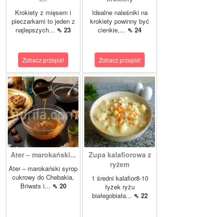
Krokiety z mięsem i
Idealne naleśniki na
pieczarkami to jeden z
krokiety powinny być
najlepszych...
⇖ 23
cienkie,...
⇖ 24
Zobacz przepis!
Zobacz przepis!
Ater – marokański...
Zupa kalafiorowa z
ryżem
Ater – marokański syrop
cukrowy do Chebakia,
1 średni kalafior8-10
Briwats i...
⇖ 20
łyżek ryżu
białegobiała...
⇖ 22