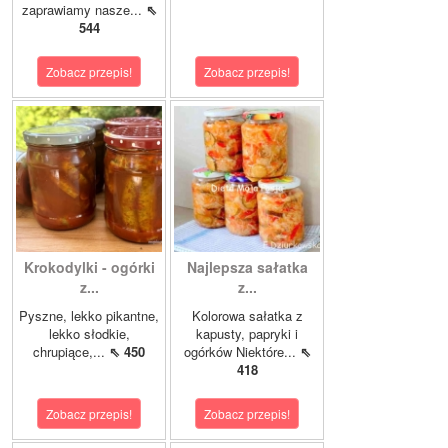
zaprawiamy nasze...
⇖
544
Zobacz przepis!
Zobacz przepis!
Krokodylki - ogórki
Najlepsza sałatka
z...
z...
Pyszne, lekko pikantne,
Kolorowa sałatka z
lekko słodkie,
kapusty, papryki i
chrupiące,...
⇖ 450
ogórków Niektóre...
⇖
418
Zobacz przepis!
Zobacz przepis!