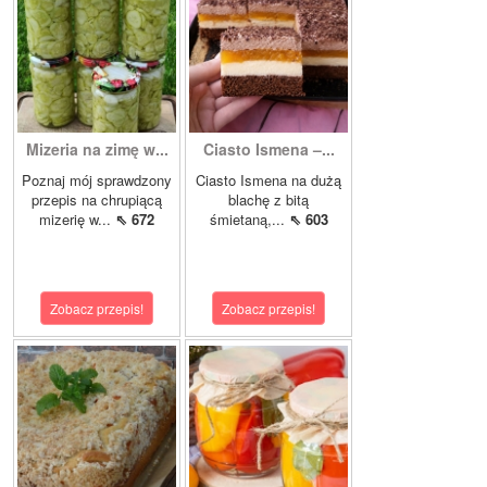
Mizeria na zimę w...
Ciasto Ismena –...
Poznaj mój sprawdzony
Ciasto Ismena na dużą
przepis na chrupiącą
blachę z bitą
mizerię w...
⇖ 672
śmietaną,...
⇖ 603
Zobacz przepis!
Zobacz przepis!