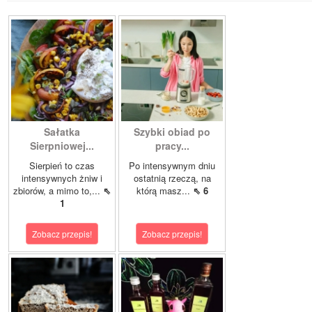
Sałatka
Szybki obiad po
Sierpniowej...
pracy...
Sierpień to czas
Po intensywnym dniu
intensywnych żniw i
ostatnią rzeczą, na
zbiorów, a mimo to,...
⇖
którą masz...
⇖ 6
1
Zobacz przepis!
Zobacz przepis!