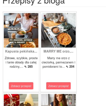
Kapusta pekińska...
MARRY ME orzo,...
Zdrowe, szybkie, proste
Marry me orzo z
i tanie obiady dla całej
cieciorką, parmezanem i
rodziny,...
⇖ 285
pomidorami to...
⇖ 204
Zobacz przepis!
Zobacz przepis!