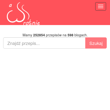
Toggl
naviga
Mamy
252854
przepisów na
598
blogach.