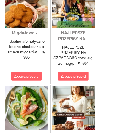
Migdałowo -...
NAJLEPSZE
PRZEPISY NA...
Idealne aromatyczne
kruche ciasteczka o
NAJLEPSZE
smaku migdałów,...
⇖
PRZEPISY NA
365
SZPARAGI!Cieszę się,
że mogę...
⇖ 504
Zobacz przepis!
Zobacz przepis!