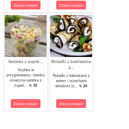
Zobacz przepis!
Zobacz przepis!
Sałatka z zupek...
Roladki z bakłażana
z...
Szybka w
przygotowaniu i bardzo
Roladki z bakłażana z
smaczna sałatka z
serem i orzechami
zupek...
⇖ 32
włoskimi to...
⇖ 24
Zobacz przepis!
Zobacz przepis!