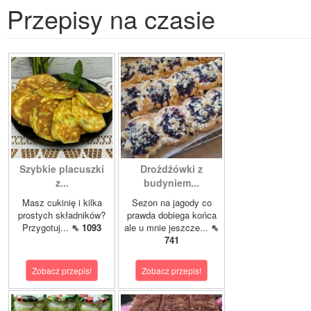
Przepisy na czasie
Szybkie placuszki
Drożdżówki z
z...
budyniem...
Masz cukinię i kilka
Sezon na jagody co
prostych składników?
prawda dobiega końca
Przygotuj...
⇖ 1093
ale u mnie jeszcze...
⇖
741
Zobacz przepis!
Zobacz przepis!