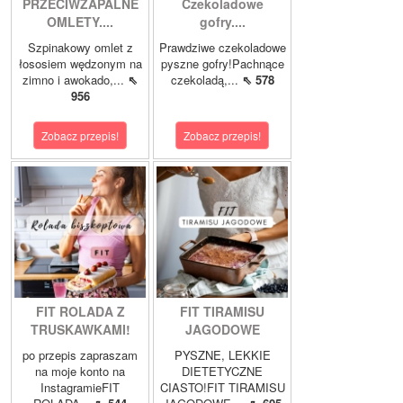
PRZECIWZAPALNE
Czekoladowe
OMLETY....
gofry....
Szpinakowy omlet z
Prawdziwe czekoladowe
łososiem wędzonym na
pyszne gofry!Pachnące
zimno i awokado,...
⇖
czekoladą,...
⇖ 578
956
Zobacz przepis!
Zobacz przepis!
FIT ROLADA Z
FIT TIRAMISU
TRUSKAWKAMI!
JAGODOWE
po przepis zapraszam
PYSZNE, LEKKIE
na moje konto na
DIETETYCZNE
InstagramieFIT
CIASTO!FIT TIRAMISU