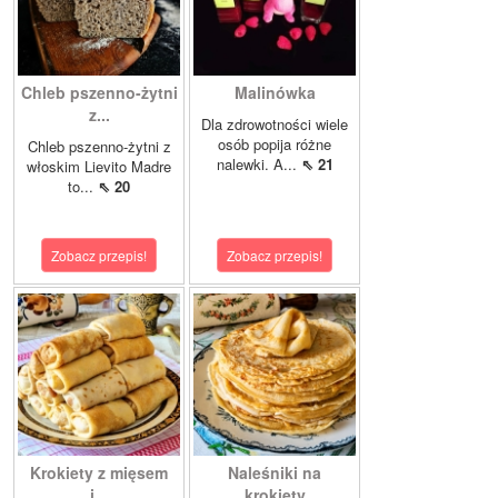
Chleb pszenno-żytni
Malinówka
z...
Dla zdrowotności wiele
osób popija różne
Chleb pszenno-żytni z
nalewki. A...
⇖ 21
włoskim Lievito Madre
to...
⇖ 20
Zobacz przepis!
Zobacz przepis!
Krokiety z mięsem
Naleśniki na
i...
krokiety