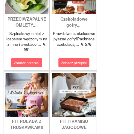
PRZECIWZAPALNE
Czekoladowe
OMLETY....
gofry....
Szpinakowy omlet z
Prawdziwe czekoladowe
łososiem wędzonym na
pyszne gofry!Pachnące
zimno i awokado,...
⇖
czekoladą,...
⇖ 576
951
Zobacz przepis!
Zobacz przepis!
FIT ROLADA Z
FIT TIRAMISU
TRUSKAWKAMI!
JAGODOWE