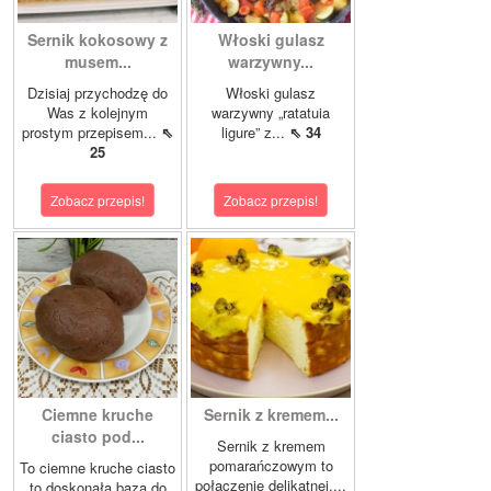
Sernik kokosowy z
Włoski gulasz
musem...
warzywny...
Dzisiaj przychodzę do
Włoski gulasz
Was z kolejnym
warzywny „ratatuia
prostym przepisem...
⇖
ligure” z...
⇖ 34
25
Zobacz przepis!
Zobacz przepis!
Ciemne kruche
Sernik z kremem...
ciasto pod...
Sernik z kremem
pomarańczowym to
To ciemne kruche ciasto
połączenie delikatnej,...
to doskonała baza do