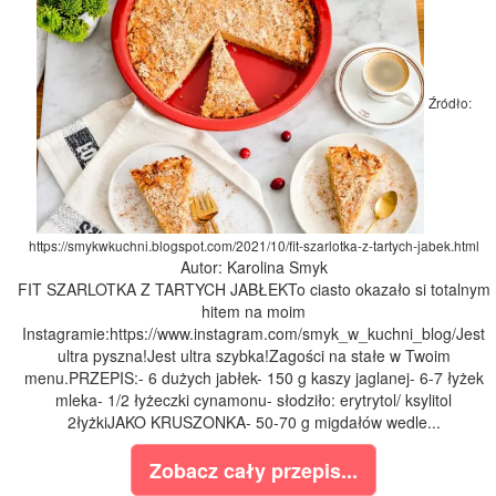
Źródło:
https://smykwkuchni.blogspot.com/2021/10/fit-szarlotka-z-tartych-jabek.html
Autor: Karolina Smyk
FIT SZARLOTKA Z TARTYCH JABŁEKTo ciasto okazało si totalnym
hitem na moim
Instagramie:https://www.instagram.com/smyk_w_kuchni_blog/Jest
ultra pyszna!Jest ultra szybka!Zagości na stałe w Twoim
menu.PRZEPIS:- 6 dużych jabłek- 150 g kaszy jaglanej- 6-7 łyżek
mleka- 1/2 łyżeczki cynamonu- słodziło: erytrytol/ ksylitol
2łyżkiJAKO KRUSZONKA- 50-70 g migdałów wedle...
Zobacz cały przepis...