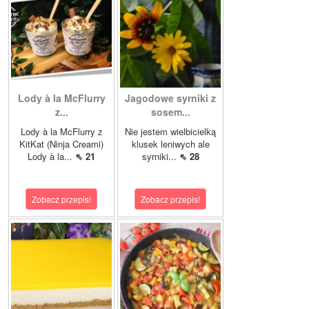
Lody à la McFlurry
Jagodowe syrniki z
z...
sosem...
Lody à la McFlurry z
Nie jestem wielbicielką
KitKat (Ninja Creami)
klusek leniwych ale
Lody à la...
⇖ 21
syrniki...
⇖ 28
Zobacz przepis!
Zobacz przepis!