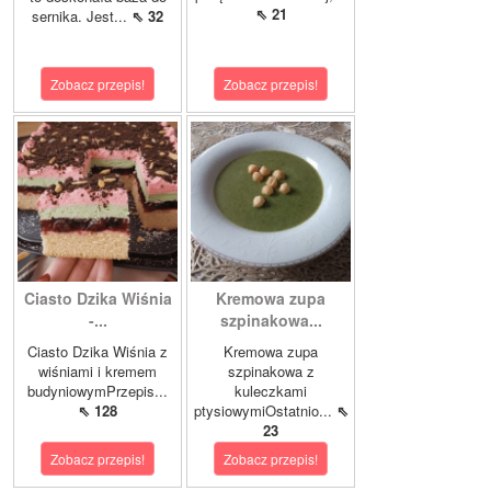
⇖ 21
sernika. Jest...
⇖ 32
Zobacz przepis!
Zobacz przepis!
Ciasto Dzika Wiśnia
Kremowa zupa
-...
szpinakowa...
Ciasto Dzika Wiśnia z
Kremowa zupa
wiśniami i kremem
szpinakowa z
budyniowymPrzepis...
kuleczkami
⇖ 128
ptysiowymiOstatnio...
⇖
23
Zobacz przepis!
Zobacz przepis!