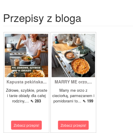
Przepisy z bloga
Kapusta pekińska...
MARRY ME orzo,...
Zdrowe, szybkie, proste
Marry me orzo z
i tanie obiady dla całej
cieciorką, parmezanem i
rodziny,...
⇖ 283
pomidorami to...
⇖ 199
Zobacz przepis!
Zobacz przepis!