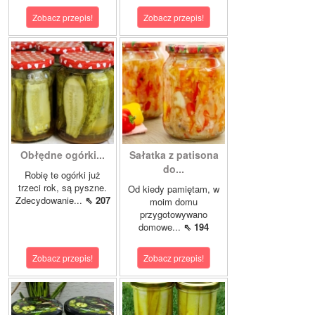
Zobacz przepis!
Zobacz przepis!
Obłędne ogórki...
Sałatka z patisona
do...
Robię te ogórki już
trzeci rok, są pyszne.
Od kiedy pamiętam, w
Zdecydowanie...
⇖ 207
moim domu
przygotowywano
domowe...
⇖ 194
Zobacz przepis!
Zobacz przepis!