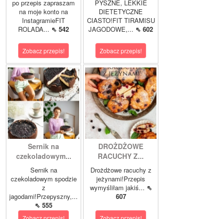
po przepis zapraszam
PYSZNE, LEKKIE
na moje konto na
DIETETYCZNE
InstagramieFIT
CIASTO!FIT TIRAMISU
ROLADA...
⇖ 542
JAGODOWE,...
⇖ 602
Zobacz przepis!
Zobacz przepis!
Sernik na
DROŻDŻOWE
czekoladowym...
RACUCHY Z...
Sernik na
Drożdżowe racuchy z
czekoladowym spodzie
jeżynami!Przepis
z
wymyśliłam jakiś...
⇖
jagodami!Przepyszny,...
607
⇖ 555
Zobacz przepis!
Zobacz przepis!