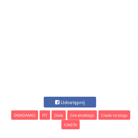
Udostępnij
ŚNIADANKO
FIT
Dieta
Coś słodkiego
Ciasta na blogu
CIASTA