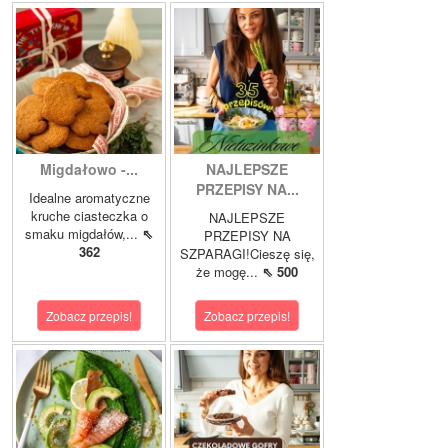
Migdałowo -...
NAJLEPSZE
PRZEPISY NA...
Idealne aromatyczne
kruche ciasteczka o
NAJLEPSZE
smaku migdałów,...
⇖
PRZEPISY NA
362
SZPARAGI!Cieszę się,
że mogę...
⇖ 500
Zobacz przepis!
Zobacz przepis!