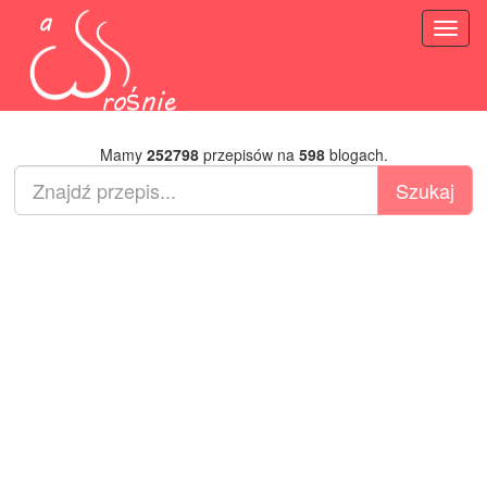
Toggl
naviga
Mamy
252798
przepisów na
598
blogach.