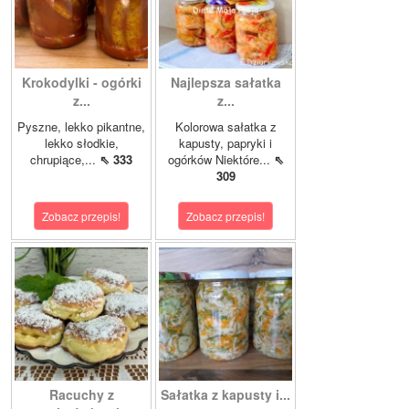
Krokodylki - ogórki
Najlepsza sałatka
z...
z...
Pyszne, lekko pikantne,
Kolorowa sałatka z
lekko słodkie,
kapusty, papryki i
chrupiące,...
⇖ 333
ogórków Niektóre...
⇖
309
Zobacz przepis!
Zobacz przepis!
Racuchy z
Sałatka z kapusty i...