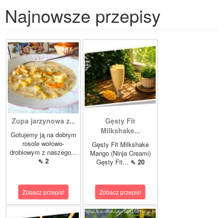
Najnowsze przepisy
Zupa jarzynowa z...
Gęsty Fit
Milkshake...
Gotujemy ją na dobrym
rosole wołowo-
Gęsty Fit Milkshake
drobiowym z naszego...
Mango (Ninja Creami)
⇖ 2
Gęsty Fit...
⇖ 20
Zobacz przepis!
Zobacz przepis!