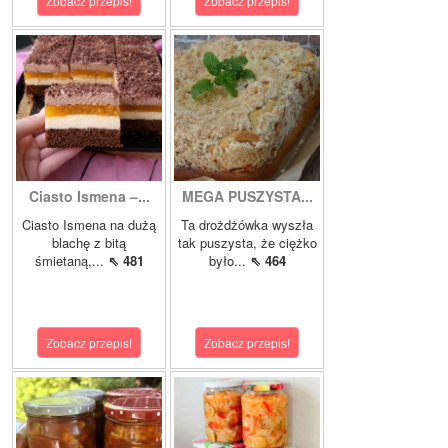
Zobacz przepis!
Zobacz przepis!
Ciasto Ismena –...
MEGA PUSZYSTA...
Ciasto Ismena na dużą
Ta drożdżówka wyszła
blachę z bitą
tak puszysta, że ciężko
śmietaną,...
⇖ 481
było...
⇖ 464
Zobacz przepis!
Zobacz przepis!