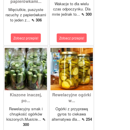
papierówkami...
Wakacje to dla wielu
czas odpoczynku. Dla
Mięciutkie, puszyste
mnie jednak to...
⇖ 300
racuchy z papierówkami
to jeden z...
⇖ 306
Zobacz przepis!
Zobacz przepis!
Kiszone inaczej,
Rewelacyjne ogórki
po...
w...
Rewelacyjny smak i
Ogórki z przyprawą
chrupkość ogórków
gyros to ciekawa
kiszonych.Musicie...
⇖
alternatywa dla...
⇖ 254
300