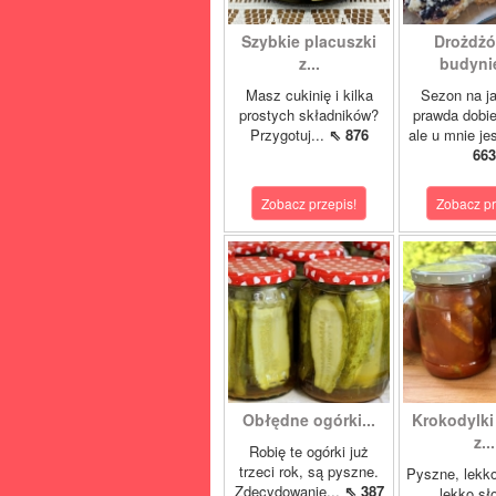
Szybkie placuszki
Drożdżó
z...
budynie
Masz cukinię i kilka
Sezon na j
prostych składników?
prawda dobi
Przygotuj...
⇖ 876
ale u mnie je
663
Zobacz przepis!
Zobacz pr
Obłędne ogórki...
Krokodylki 
z...
Robię te ogórki już
trzeci rok, są pyszne.
Pyszne, lekko
Zdecydowanie...
⇖ 387
lekko sł