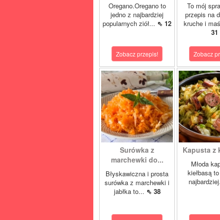
Oregano.Oregano to
To mój spr
jedno z najbardziej
przepis na d
popularnych ziół...
⇖ 12
kruche i maś
31
Zobacz przepis!
Zobacz pr
Surówka z
Kapusta z 
marchewki do...
Młoda kap
kiełbasą to
Błyskawiczna i prosta
najbardziej
surówka z marchewki i
jabłka to...
⇖ 38