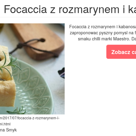
Focaccia z rozmarynem i 
Focaccia z rozmarynem i kabanosa
zaproponowac pyszny pomysl na f
smaku chilli marki Maestro. Da
Zobacz ca
om/2017/07/focaccia-z-rozmarynem-i-
i.html
lina Smyk