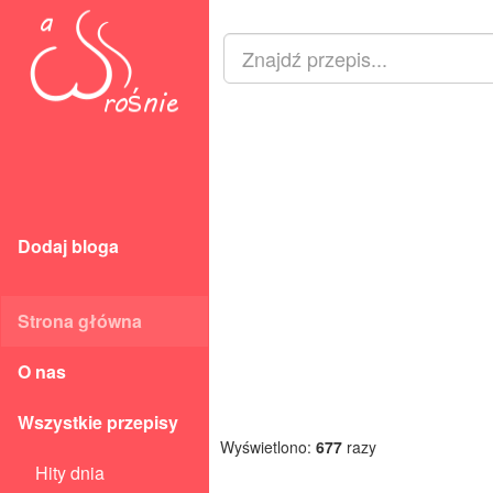
Dodaj bloga
Strona główna
O nas
Wszystkie przepisy
Wyświetlono:
677
razy
Hity dnia