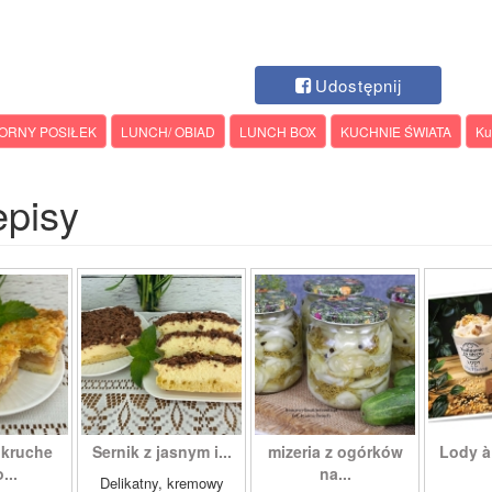
Udostępnij
ORNY POSIŁEK
LUNCH/ OBIAD
LUNCH BOX
KUCHNIE ŚWIATA
Ku
episy
 kruche
Sernik z jasnym i...
mizeria z ogórków
Lody à
...
na...
Delikatny, kremowy