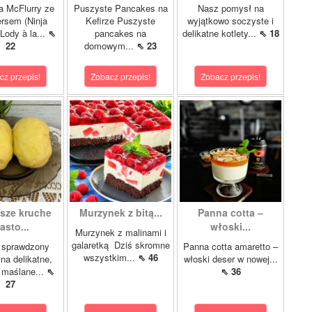
a McFlurry ze
Puszyste Pancakes na
Nasz pomysł na
rsem (Ninja
Kefirze Puszyste
wyjątkowo soczyste i
Lody à la...
⇖
pancakes na
delikatne kotlety...
⇖ 18
22
domowym...
⇖ 23
cz przepis!
Zobacz przepis!
Zobacz przepis!
psze kruche
Murzynek z bitą...
Panna cotta –
asto...
włoski...
Murzynek z malinami i
galaretką Dziś skromne
 sprawdzony
Panna cotta amaretto –
wszystkim...
⇖ 46
 na delikatne,
włoski deser w nowej...
i maślane...
⇖
⇖ 36
27