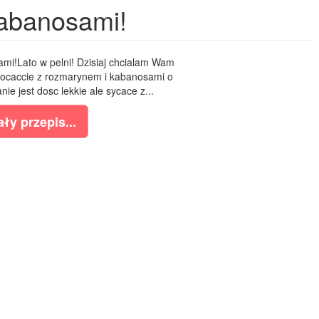
kabanosami!
mi!Lato w pelni! Dzisiaj chcialam Wam
ocaccie z rozmarynem i kabanosami o
nie jest dosc lekkie ale sycace z...
ły przepis...