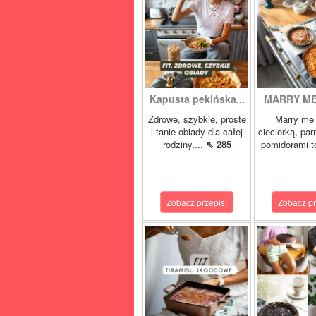
Kapusta pekińska...
MARRY ME 
Zdrowe, szybkie, proste
Marry me 
i tanie obiady dla całej
cieciorką, pa
rodziny,...
⇖ 285
pomidorami t
Zobacz przepis!
Zobacz pr