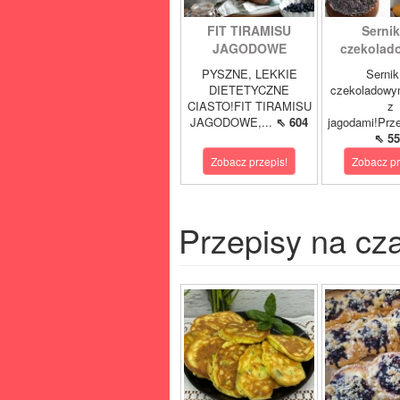
FIT TIRAMISU
Sernik
JAGODOWE
czekolad
PYSZNE, LEKKIE
Sernik
DIETETYCZNE
czekoladowy
CIASTO!FIT TIRAMISU
z
JAGODOWE,...
⇖ 604
jagodami!Prze
⇖ 55
Zobacz przepis!
Zobacz pr
Przepisy na cz