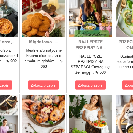
orzo,...
Migdałowo -...
NAJLEPSZE
PRZEC
PRZEPISY NA...
OM
orzo z
Idealne aromatyczne
rmezanem i
kruche ciasteczka o
NAJLEPSZE
Szpina
o...
⇖ 202
smaku migdałów,...
⇖
PRZEPISY NA
łososie
363
SZPARAGI!Cieszę się,
zimno i
że mogę...
⇖ 503
zepis!
Zobacz przepis!
Zobacz przepis!
Zoba