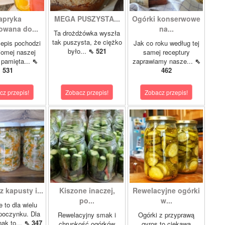
apryka
MEGA PUSZYSTA...
Ogórki konserwowe
wana do...
na...
Ta drożdżówka wyszła
tak puszysta, że ciężko
epis pochodzi
Jak co roku według tej
było...
⇖ 521
jomej naszej
samej receptury
pamięta...
⇖
zaprawiamy nasze...
⇖
531
462
cz przepis!
Zobacz przepis!
Zobacz przepis!
z kapusty i...
Kiszone inaczej,
Rewelacyjne ogórki
po...
w...
 to dla wielu
poczynku. Dla
Rewelacyjny smak i
Ogórki z przyprawą
ak to...
⇖ 347
chrupkość ogórków
gyros to ciekawa