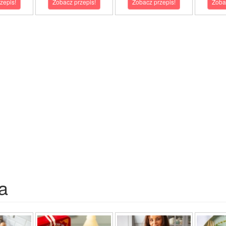
zepis!
Zobacz przepis!
Zobacz przepis!
Zoba
a