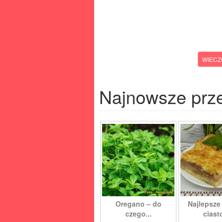
WIECZ
Najnowsze prz
Oregano – do
Najlepsze
czego...
ciasto