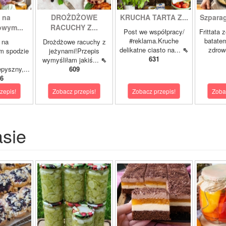
 na
DROŻDŻOWE
KRUCHA TARTA Z...
Szparagi
owym...
RACUCHY Z...
Post we współpracy/
Frittata 
#reklama.Kruche
batatem
 na
Drożdżowe racuchy z
delikatne ciasto na...
⇖
zdrowe
m spodzie
jeżynami!Przepis
631
wymyśliłam jakiś...
⇖
pyszny,...
609
6
zepis!
Zobacz przepis!
Zobacz przepis!
Zoba
asie