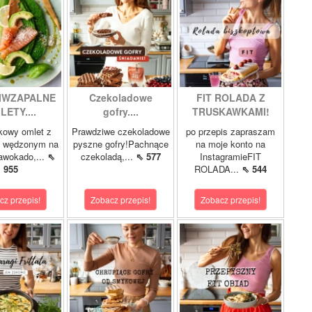
IWZAPALNE
Czekoladowe
FIT ROLADA Z
LETY....
gofry....
TRUSKAWKAMI!
kowy omlet z
Prawdziwe czekoladowe
po przepis zapraszam
m wędzonym na
pyszne gofry!Pachnące
na moje konto na
 awokado,...
⇖
czekoladą,...
⇖ 577
InstagramieFIT
955
ROLADA...
⇖ 544
cz przepis!
Zobacz przepis!
Zobacz przepis!