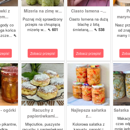
wki z
Mizeria na zimę w...
Ciasto Ismena –...
P
m...
maryno
Poznaj mój sprawdzony
Ciasto Ismena na dużą
przepis na chrupiącą
blachę z bitą
agody co
Nasz prz
mizerię w...
⇖ 601
śmietaną,...
⇖ 538
ega końca
od zna
szcze...
⇖
mamy i 
zepis!
Zobacz przepis!
Zobacz przepis!
Zoba
- ogórki
Racuchy z
Najlepsza sałatka
Sałatka 
papierówkami...
z...
Wakacje
czas od
 pikantne,
Mięciutkie, puszyste
Kolorowa sałatka z
mnie jedn
odkie,
racuchy z papierówkami
kapusty, papryki i