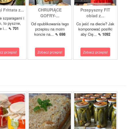
 Frittata z...
CHRUPIĄCE
Przepyszny FIT
GOFRY-...
obiad z...
ze szparagami i
, to pyszne,
Od opublikowania tego
Co jeść na diecie? Jak
 i...
⇖ 701
przepisu na moim
komponować posiłki
koncie na...
⇖ 698
aby Cię...
⇖ 1092
cz przepis!
Zobacz przepis!
Zobacz przepis!