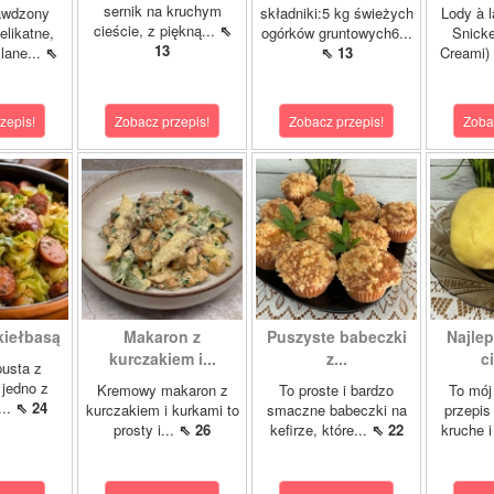
sernik na kruchym
awdzony
składniki:5 kg świeżych
Lody à l
cieście, z piękną...
⇖
elikatne,
ogórków gruntowych6...
Snicke
13
lane...
⇖
⇖ 13
Creami) 
zepis!
Zobacz przepis!
Zobacz przepis!
Zoba
kiełbasą
Makaron z
Puszyste babeczki
Najle
kurczakiem i...
z...
ci
usta z
 jedno z
Kremowy makaron z
To proste i bardzo
To mój
...
⇖ 24
kurczakiem i kurkami to
smaczne babeczki na
przepis
prosty i...
⇖ 26
kefirze, które...
⇖ 22
kruche 