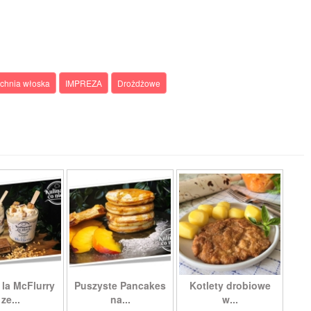
chnia włoska
IMPREZA
Drożdżowe
 la McFlurry
Puszyste Pancakes
Kotlety drobiowe
ze...
na...
w...