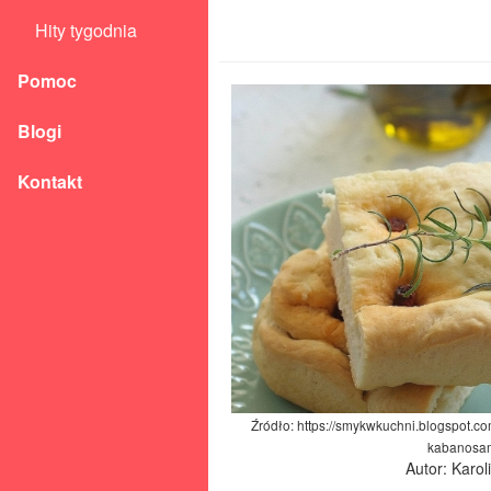
Hity tygodnia
Pomoc
Blogi
Kontakt
Źródło: https://smykwkuchni.blogspot.c
kabanosam
Autor: Karo