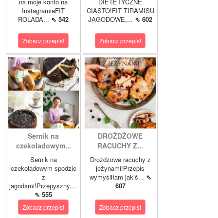
na moje konto na
DIETETYCZNE
InstagramieFIT
CIASTO!FIT TIRAMISU
ROLADA...
⇖ 542
JAGODOWE,...
⇖ 602
Zobacz przepis!
Zobacz przepis!
Sernik na
DROŻDŻOWE
czekoladowym...
RACUCHY Z...
Sernik na
Drożdżowe racuchy z
czekoladowym spodzie
jeżynami!Przepis
z
wymyśliłam jakiś...
⇖
jagodami!Przepyszny,...
607
⇖ 555
Zobacz przepis!
Zobacz przepis!