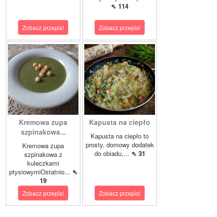
⇖ 114
Zobacz przepis!
Zobacz przepis!
Kremowa zupa
Kapusta na ciepło
szpinakowa...
Kapusta na ciepło to
prosty, domowy dodatek
Kremowa zupa
do obiadu,...
⇖ 31
szpinakowa z
kuleczkami
ptysiowymiOstatnio...
⇖
19
Zobacz przepis!
Zobacz przepis!