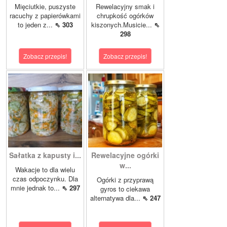
Mięciutkie, puszyste
Rewelacyjny smak i
racuchy z papierówkami
chrupkość ogórków
to jeden z...
⇖ 303
kiszonych.Musicie...
⇖
298
Zobacz przepis!
Zobacz przepis!
Sałatka z kapusty i...
Rewelacyjne ogórki
w...
Wakacje to dla wielu
czas odpoczynku. Dla
Ogórki z przyprawą
mnie jednak to...
⇖ 297
gyros to ciekawa
alternatywa dla...
⇖ 247