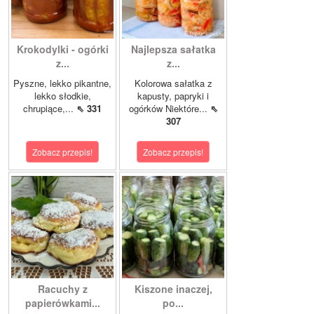
Krokodylki - ogórki
Najlepsza sałatka
z...
z...
Pyszne, lekko pikantne,
Kolorowa sałatka z
lekko słodkie,
kapusty, papryki i
chrupiące,...
⇖ 331
ogórków Niektóre...
⇖
307
Zobacz przepis!
Zobacz przepis!
Racuchy z
Kiszone inaczej,
papierówkami...
po...