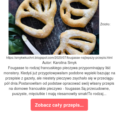
Źródło:
https://smykwkuchni.blogspot.com/2020/07/fougasse-najlepszy-przepis.html
Autor: Karolina Smyk
Fougasse to rodzaj francuskiego pieczywa przypominający liść
monstery. Kiedyś już przygotowywałam podobne wypieki bazując na
przepisie z gazety, ale niestety pieczywo zsychało się w przeciągu
pół dnia.Postanowiłam od podstaw opracować swój własny przepis
na domowe francuskie pieczywo - fougasse.Są przecudowne,
puszyste, mięciutkie i mają niesamowity smak!To rodzaj...
Zobacz cały przepis...