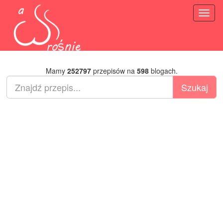
Toggl
naviga
Mamy
252797
przepisów na
598
blogach.