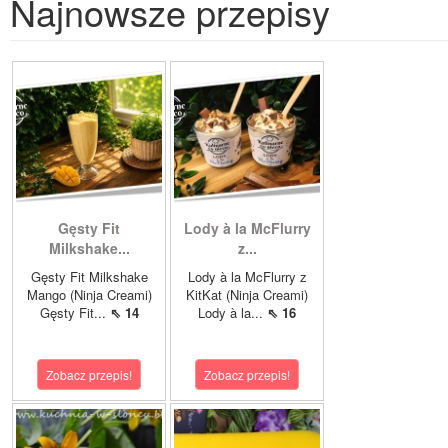
Najnowsze przepisy
Gęsty Fit
Lody à la McFlurry
Milkshake...
z...
Gęsty Fit Milkshake
Lody à la McFlurry z
Mango (Ninja Creami)
KitKat (Ninja Creami)
Gęsty Fit...
⇖ 14
Lody à la...
⇖ 16
Zobacz przepis!
Zobacz przepis!