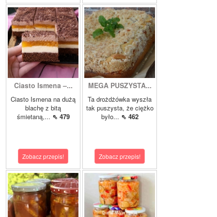
Ciasto Ismena –...
MEGA PUSZYSTA...
Ciasto Ismena na dużą
Ta drożdżówka wyszła
blachę z bitą
tak puszysta, że ciężko
śmietaną,...
⇖ 479
było...
⇖ 462
Zobacz przepis!
Zobacz przepis!