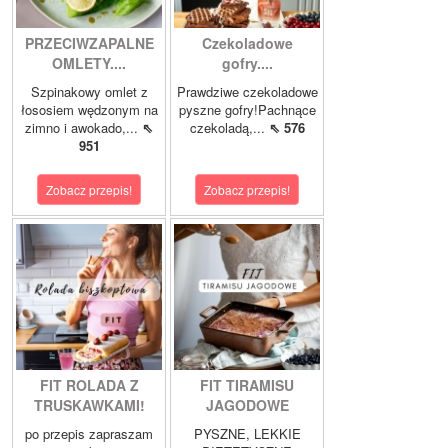
PRZECIWZAPALNE
Czekoladowe
OMLETY....
gofry....
Szpinakowy omlet z
Prawdziwe czekoladowe
łososiem wędzonym na
pyszne gofry!Pachnące
zimno i awokado,...
⇖
czekoladą,...
⇖ 576
951
Zobacz przepis!
Zobacz przepis!
FIT ROLADA Z
FIT TIRAMISU
TRUSKAWKAMI!
JAGODOWE
po przepis zapraszam
PYSZNE, LEKKIE