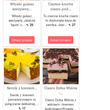
Włoski gulasz
Ciemne kruche
warzywny...
ciasto pod...
Włoski gulasz
To ciemne kruche ciasto
warzywny „ratatuia
to doskonała baza do
ligure” z...
⇖ 29
sernika. Jest...
⇖ 27
Zobacz przepis!
Zobacz przepis!
Sernik z kremem...
Ciasto Dzika Wiśnia
-...
Sernik z kremem
pomarańczowym to
Ciasto Dzika Wiśnia z
połączenie delikatnej,...
wiśniami i kremem
⇖ 17
budyniowymPrzepis...