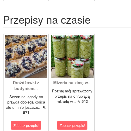
Przepisy na czasie
Drożdżówki z
Mizeria na zimę w...
budyniem...
Poznaj mój sprawdzony
przepis na chrupiącą
Sezon na jagody co
mizerię w...
⇖ 542
prawda dobiega końca
ale u mnie jeszcze...
⇖
571
Zobacz przepis!
Zobacz przepis!