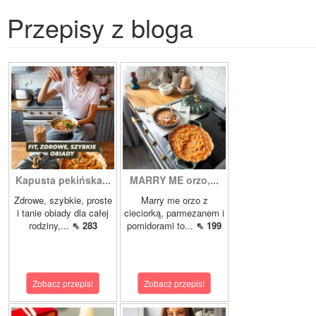
Przepisy z bloga
Kapusta pekińska...
MARRY ME orzo,...
Zdrowe, szybkie, proste
Marry me orzo z
i tanie obiady dla całej
cieciorką, parmezanem i
rodziny,...
⇖ 283
pomidorami to...
⇖ 199
Zobacz przepis!
Zobacz przepis!