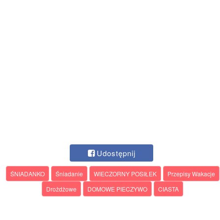
Udostępnij
ŚNIADANKO
Śniadanie
WIECZORNY POSIŁEK
Przepisy Wakacje
Drożdżowe
DOMOWE PIECZYWO
CIASTA