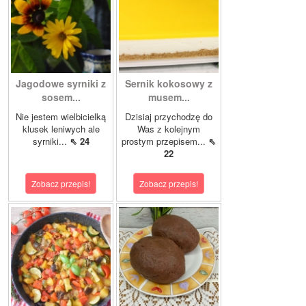
Jagodowe syrniki z
Sernik kokosowy z
sosem...
musem...
Nie jestem wielbicielką
Dzisiaj przychodzę do
klusek leniwych ale
Was z kolejnym
syrniki...
⇖ 24
prostym przepisem...
⇖
22
Zobacz przepis!
Zobacz przepis!