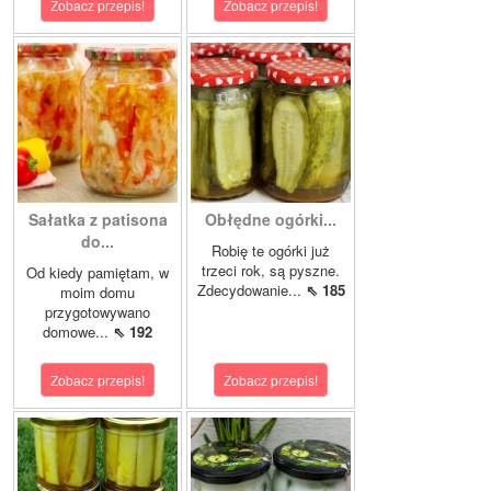
Zobacz przepis!
Zobacz przepis!
Sałatka z patisona
Obłędne ogórki...
do...
Robię te ogórki już
trzeci rok, są pyszne.
Od kiedy pamiętam, w
Zdecydowanie...
⇖ 185
moim domu
przygotowywano
domowe...
⇖ 192
Zobacz przepis!
Zobacz przepis!