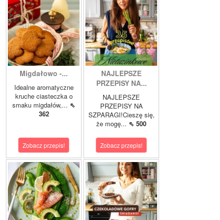
Migdałowo -...
NAJLEPSZE
PRZEPISY NA...
Idealne aromatyczne
kruche ciasteczka o
NAJLEPSZE
smaku migdałów,...
⇖
PRZEPISY NA
362
SZPARAGI!Cieszę się,
że mogę...
⇖ 500
Zobacz przepis!
Zobacz przepis!