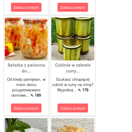
Zobacz przepis!
Zobacz przepis!
Sałatka z patisona
Cukinia w zalewie
do...
curry...
Od kiedy pamiętam, w
Szukasz chrupiącej
moim domu
cukinii w curry na zimę?
przygotowywano
Wypróbuj...
⇖ 178
domowe...
⇖ 189
Zobacz przepis!
Zobacz przepis!