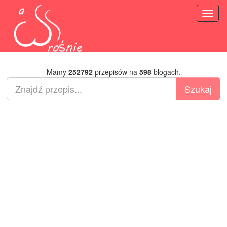
Toggl
naviga
Mamy
252792
przepisów na
598
blogach.