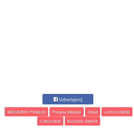
Udostępnij
WIECZORNY POSIŁEK
Przepisy Wakacje
Obiad
LUNCH/ OBIAD
LUNCH BOX
KUCHNIE ŚWIATA