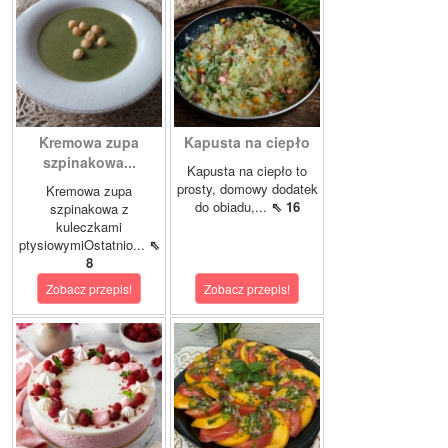
Kremowa zupa
Kapusta na ciepło
szpinakowa...
Kapusta na ciepło to
prosty, domowy dodatek
Kremowa zupa
do obiadu,...
⇖ 16
szpinakowa z
kuleczkami
ptysiowymiOstatnio...
⇖
8
Zobacz przepis!
Zobacz przepis!