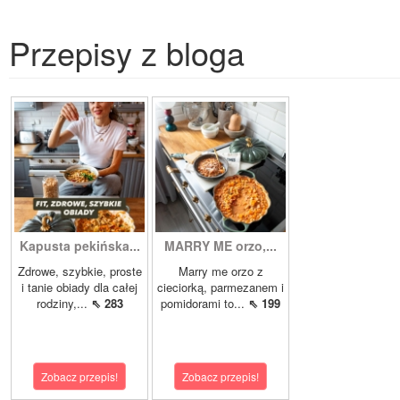
Przepisy z bloga
Kapusta pekińska...
MARRY ME orzo,...
Zdrowe, szybkie, proste
Marry me orzo z
i tanie obiady dla całej
cieciorką, parmezanem i
rodziny,...
⇖ 283
pomidorami to...
⇖ 199
Zobacz przepis!
Zobacz przepis!