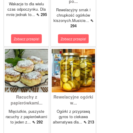
po...
Wakacje to dla wielu
czas odpoczynku. Dla
Rewelacyjny smak i
mnie jednak to...
⇖ 295
chrupkość ogórków
kiszonych.Musicie...
⇖
294
Zobacz przepis!
Zobacz przepis!
Racuchy z
Rewelacyjne ogórki
papierówkami...
w...
Mięciutkie, puszyste
Ogórki z przyprawą
racuchy z papierówkami
gyros to ciekawa
to jeden z...
⇖ 292
alternatywa dla...
⇖ 213