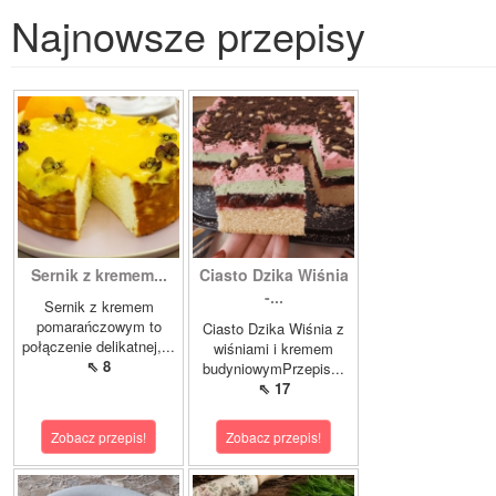
Najnowsze przepisy
Sernik z kremem...
Ciasto Dzika Wiśnia
-...
Sernik z kremem
pomarańczowym to
Ciasto Dzika Wiśnia z
połączenie delikatnej,...
wiśniami i kremem
⇖ 8
budyniowymPrzepis...
⇖ 17
Zobacz przepis!
Zobacz przepis!