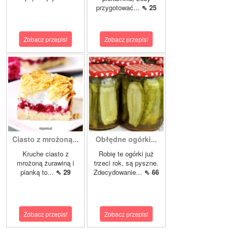
przygotować...
⇖ 25
Zobacz przepis!
Zobacz przepis!
Ciasto z mrożoną...
Obłędne ogórki...
Kruche ciasto z
Robię te ogórki już
mrożoną żurawiną i
trzeci rok, są pyszne.
pianką to...
⇖ 29
Zdecydowanie...
⇖ 66
Zobacz przepis!
Zobacz przepis!