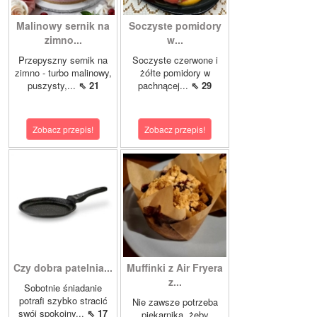
Malinowy sernik na
Soczyste pomidory
zimno...
w...
Przepyszny sernik na
Soczyste czerwone i
zimno - turbo malinowy,
żółte pomidory w
puszysty,...
⇖ 21
pachnącej...
⇖ 29
Zobacz przepis!
Zobacz przepis!
Czy dobra patelnia...
Muffinki z Air Fryera
z...
Sobotnie śniadanie
potrafi szybko stracić
Nie zawsze potrzeba
swój spokojny...
⇖ 17
piekarnika, żeby