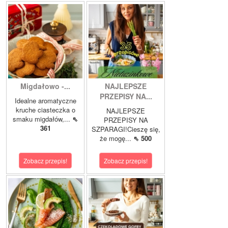
Migdałowo -...
NAJLEPSZE
PRZEPISY NA...
Idealne aromatyczne
kruche ciasteczka o
NAJLEPSZE
smaku migdałów,...
⇖
PRZEPISY NA
361
SZPARAGI!Cieszę się,
że mogę...
⇖ 500
Zobacz przepis!
Zobacz przepis!