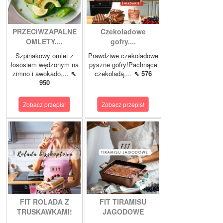
PRZECIWZAPALNE
Czekoladowe
OMLETY....
gofry....
Szpinakowy omlet z
Prawdziwe czekoladowe
łososiem wędzonym na
pyszne gofry!Pachnące
zimno i awokado,...
⇖
czekoladą,...
⇖ 576
950
Zobacz przepis!
Zobacz przepis!
FIT ROLADA Z
FIT TIRAMISU
TRUSKAWKAMI!
JAGODOWE