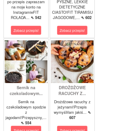
po przepis zapraszam
PYSZNE, LEKKIE
na moje konto na
DIETETYCZNE
InstagramieFIT
CIASTO!FIT TIRAMISU
ROLADA...
⇖ 542
JAGODOWE,...
⇖ 602
Zobacz przepis!
Zobacz przepis!
Sernik na
DROŻDŻOWE
czekoladowym...
RACUCHY Z...
Sernik na
Drożdżowe racuchy z
czekoladowym spodzie
jeżynami!Przepis
z
wymyśliłam jakiś...
⇖
jagodami!Przepyszny,...
607
⇖ 554
Zobacz przepis!
Zobacz przepis!