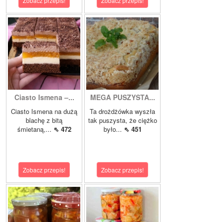
Zobacz przepis!
Zobacz przepis!
Ciasto Ismena –...
MEGA PUSZYSTA...
Ciasto Ismena na dużą
Ta drożdżówka wyszła
blachę z bitą
tak puszysta, że ciężko
śmietaną,...
⇖ 472
było...
⇖ 451
Zobacz przepis!
Zobacz przepis!