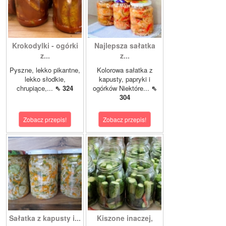
Krokodylki - ogórki
Najlepsza sałatka
z...
z...
Pyszne, lekko pikantne,
Kolorowa sałatka z
lekko słodkie,
kapusty, papryki i
chrupiące,...
⇖ 324
ogórków Niektóre...
⇖
304
Zobacz przepis!
Zobacz przepis!
Sałatka z kapusty i...
Kiszone inaczej,