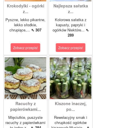
Krokodylki - ogórki
Najlepsza sałatka
z...
z...
Pyszne, lekko pikantne,
Kolorowa sałatka z
lekko słodkie,
kapusty, papryki i
chrupiące,...
⇖ 307
ogórków Niektóre...
⇖
289
Zobacz przepis!
Zobacz przepis!
Racuchy z
Kiszone inaczej,
papierówkami...
po...
Mięciutkie, puszyste
Rewelacyjny smak i
racuchy z papierówkami
chrupkość ogórków
to jeden z...
⇖ 284
kiszonych.Musicie...
⇖