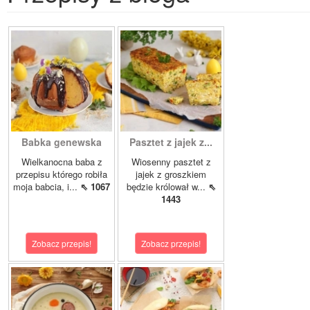
Babka genewska
Pasztet z jajek z...
Wielkanocna baba z
Wiosenny pasztet z
przepisu którego robiła
jajek z groszkiem
moja babcia, i...
⇖ 1067
będzie królował w...
⇖
1443
Zobacz przepis!
Zobacz przepis!