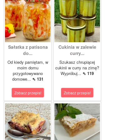
Sałatka z patisona
Cukinia w zalewie
do...
curry...
Od kiedy pamiętam, w
Szukasz chrupiącej
moim domu
cukinii w curry na zimę?
przygotowywano
Wypróbuj...
⇖ 119
domowe...
⇖ 131
Zobacz przepis!
Zobacz przepis!