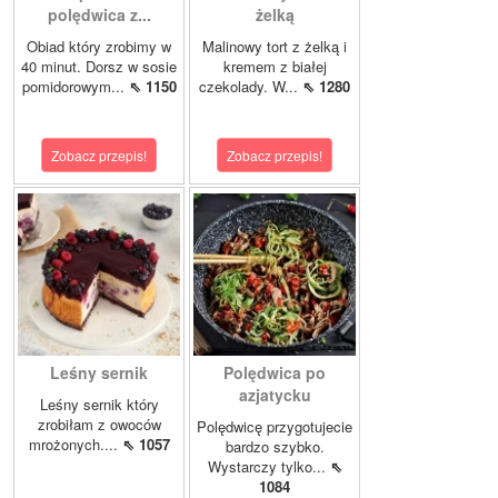
polędwica z...
żelką
Obiad który zrobimy w
Malinowy tort z żelką i
40 minut. Dorsz w sosie
kremem z białej
pomidorowym...
⇖ 1150
czekolady. W...
⇖ 1280
Zobacz przepis!
Zobacz przepis!
Leśny sernik
Polędwica po
azjatycku
Leśny sernik który
zrobiłam z owoców
Polędwicę przygotujecie
mrożonych....
⇖ 1057
bardzo szybko.
Wystarczy tylko...
⇖
1084