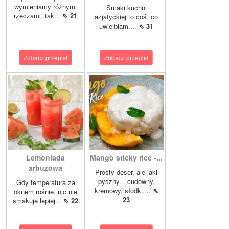
wymieniamy różnymi
Smaki kuchni
rzeczami, tak...
⇖ 21
azjatyckiej to coś, co
uwielbiam....
⇖ 31
Zobacz przepis!
Zobacz przepis!
Lemoniada
Mango sticky rice -...
arbuzowa
Prosty deser, ale jaki
pyszny... cudowny,
Gdy temperatura za
kremowy, słodki....
⇖
oknem rośnie, nic nie
23
smakuje lepiej...
⇖ 22