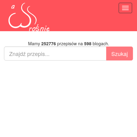
Toggl
naviga
Mamy
252776
przepisów na
598
blogach.