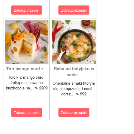
Zobacz przepis!
Zobacz przepis!
Tort mango curd z...
Ryba po indyjsku w
sosie...
Torcik z mango curd i
żelką malinową na
Orientalne smaki którym
biszkopcie na...
⇖ 2209
się nie oprzecie.Łosoś i
dorsz...
⇖ 992
Zobacz przepis!
Zobacz przepis!