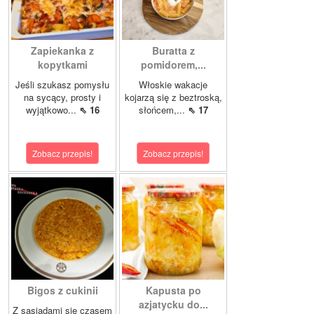
Zapiekanka z
Buratta z
kopytkami
pomidorem,...
Jeśli szukasz pomysłu
Włoskie wakacje
na sycący, prosty i
kojarzą się z beztroską,
wyjątkowo...
⇖ 16
słońcem,...
⇖ 17
Zobacz przepis!
Zobacz przepis!
Bigos z cukinii
Kapusta po
azjatycku do...
Z sąsiadami się czasem