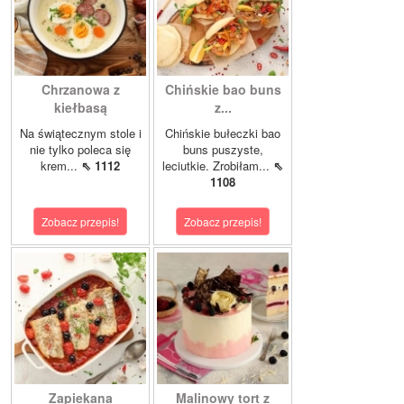
Chrzanowa z
Chińskie bao buns
kiełbasą
z...
Na świątecznym stole i
Chińskie bułeczki bao
nie tylko poleca się
buns puszyste,
krem...
⇖ 1112
leciutkie. Zrobiłam...
⇖
1108
Zobacz przepis!
Zobacz przepis!
Zapiekana
Malinowy tort z