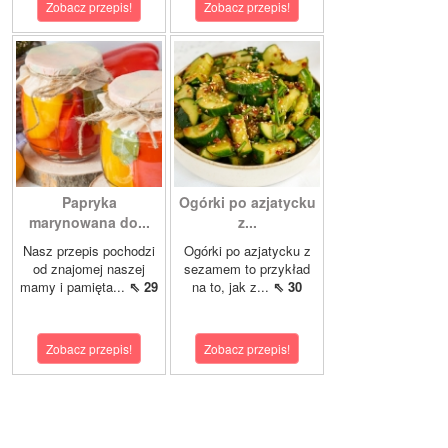
Zobacz przepis!
Zobacz przepis!
Papryka
Ogórki po azjatycku
marynowana do...
z...
Nasz przepis pochodzi
Ogórki po azjatycku z
od znajomej naszej
sezamem to przykład
mamy i pamięta...
⇖ 29
na to, jak z...
⇖ 30
Zobacz przepis!
Zobacz przepis!