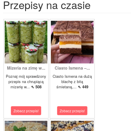
Przepisy na czasie
Mizeria na zimę w...
Ciasto Ismena –...
Poznaj mój sprawdzony
Ciasto Ismena na dużą
przepis na chrupiącą
blachę z bitą
mizerię w...
⇖ 508
śmietaną,...
⇖ 449
Zobacz przepis!
Zobacz przepis!