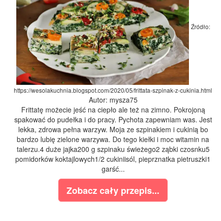
Źródło:
https://wesolakuchnia.blogspot.com/2020/05/frittata-szpinak-z-cukinia.html
Autor: mysza75
Frittatę możecie jeść na ciepło ale też na zimno. Pokrojoną
spakować do pudełka i do pracy. Pychota zapewniam was. Jest
lekka, zdrowa pełna warzyw. Moja ze szpinakiem i cukinią bo
bardzo lubię zielone warzywa. Do tego kiełki i moc witamin na
talerzu.4 duże jajka200 g szpinaku świeżego2 ząbki czosnku5
pomidorków koktajlowych1/2 cukiniisól, pieprznatka pietruszki1
garść...
Zobacz cały przepis...