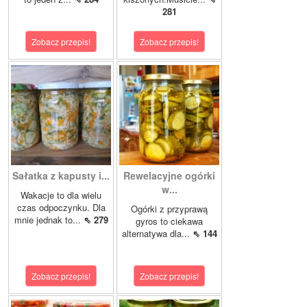
281
Zobacz przepis!
Zobacz przepis!
Sałatka z kapusty i...
Rewelacyjne ogórki
w...
Wakacje to dla wielu
czas odpoczynku. Dla
Ogórki z przyprawą
mnie jednak to...
⇖ 279
gyros to ciekawa
alternatywa dla...
⇖ 144
Zobacz przepis!
Zobacz przepis!