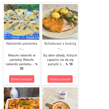
Naleśniki panterka
Schabowe z kością
–...
–...
Wesołe naleśniki w
Są takie obiady, których
panterkę Wesołe
zapachu nie da się
naleśniki panterka...
⇖
pomylić z...
⇖ 18
20
Zobacz przepis!
Zobacz przepis!