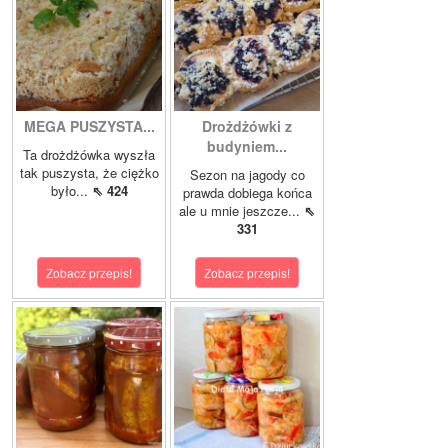
MEGA PUSZYSTA...
Drożdżówki z
budyniem...
Ta drożdżówka wyszła
tak puszysta, że ciężko
Sezon na jagody co
było...
⇖ 424
prawda dobiega końca
ale u mnie jeszcze...
⇖
331
Zobacz przepis!
Zobacz przepis!