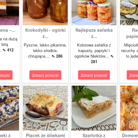
ena –...
Krokodylki - ogórki
Najlepsza sałatka
Ra
z...
z...
papie
a na dużą
 bitą
Pyszne, lekko pikantne,
Kolorowa sałatka z
Mięciut
..
⇖ 412
lekko słodkie,
kapusty, papryki i
racuchy 
chrupiące,...
⇖ 286
ogórków Niektóre...
⇖
to jede
281
zepis!
Zobacz przepis!
Zobacz przepis!
Zoba
wki z
Placek ze śliwkami
Szarlotka z
Domowe