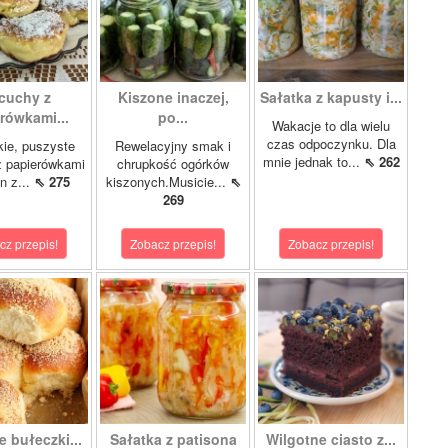
cuchy z
Kiszone inaczej,
Sałatka z kapusty i...
rówkami...
po...
Wakacje to dla wielu
czas odpoczynku. Dla
kie, puszyste
Rewelacyjny smak i
mnie jednak to...
⇖ 262
z papierówkami
chrupkość ogórków
n z...
⇖ 275
kiszonych.Musicie...
⇖
269
cz przepis!
Zobacz przepis!
Zobacz przepis!
 bułeczki...
Sałatka z patisona
Wilgotne ciasto z...