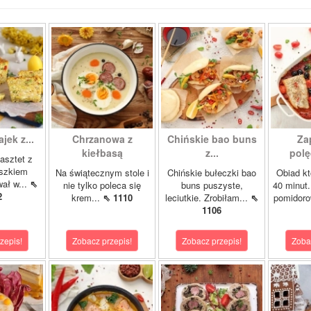
ajek z...
Chrzanowa z
Chińskie bao buns
Za
kiełbasą
z...
polę
asztet z
oszkiem
Na świątecznym stole i
Chińskie bułeczki bao
Obiad kt
wał w...
⇖
nie tylko poleca się
buns puszyste,
40 minut.
2
krem...
⇖ 1110
leciutkie. Zrobiłam...
⇖
pomidor
1106
zepis!
Zobacz przepis!
Zobacz przepis!
Zoba