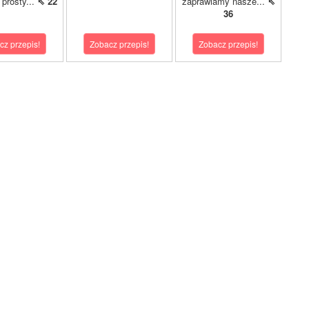
o prosty...
⇖ 22
zaprawiamy nasze...
⇖
36
cz przepis!
Zobacz przepis!
Zobacz przepis!