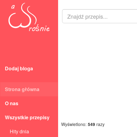
Dodaj bloga
Strona główna
O nas
Wszystkie przepisy
Wyświetlono:
549
razy
Hity dnia