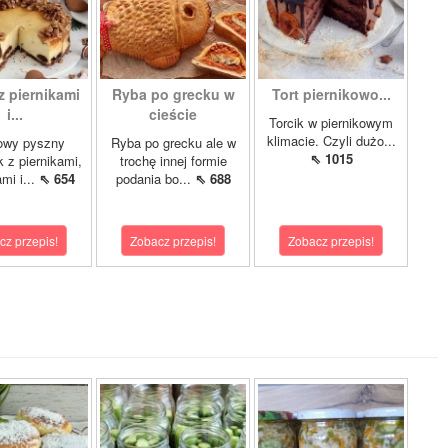
z piernikami
Ryba po grecku w
Tort piernikowo...
i...
cieście
Torcik w piernikowym
klimacie. Czyli dużo...
owy pyszny
Ryba po grecku ale w
⇖ 1015
k z piernikami,
trochę innej formie
mi i...
⇖ 654
podania bo...
⇖ 688
cz przepis!
Zobacz przepis!
Zobacz przepis!