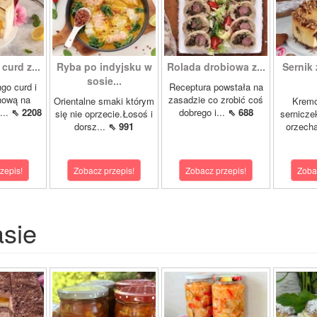
curd z...
Ryba po indyjsku w
Rolada drobiowa z...
Sernik 
sosie...
go curd i
Receptura powstała na
nową na
zasadzie co zrobić coś
Orientalne smaki którym
Krem
...
⇖ 2208
dobrego i...
⇖ 688
się nie oprzecie.Łosoś i
sernicze
dorsz...
⇖ 991
orzecha
zepis!
Zobacz przepis!
Zobacz przepis!
Zoba
asie