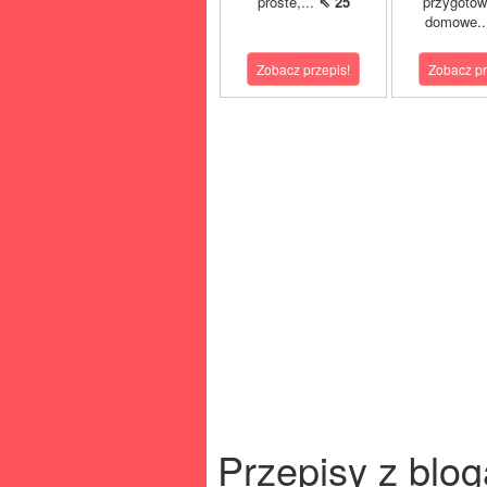
proste,...
⇖ 25
przygoto
domowe..
Zobacz przepis!
Zobacz pr
Przepisy z blog