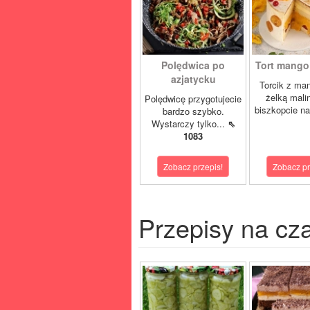
Polędwica po
Tort mango 
azjatycku
Torcik z man
żelką mali
Polędwicę przygotujecie
biszkopcie na
bardzo szybko.
Wystarczy tylko...
⇖
1083
Zobacz przepis!
Zobacz pr
Przepisy na cz