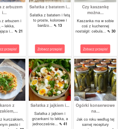
a z arbuzem
Sałatka z batatem i...
Czy kaszankę
i...
można...
Sałatka z batatem i fetą
to proste, kolorowe i
 z arbuzem i
Kaszanka ma w sobie
bardzo...
⇖ 13
ą – lekka,
coś z kuchennej
jąca i...
⇖ 21
nostalgii: cebula...
⇖ 30
cz przepis!
Zobacz przepis!
Zobacz przepis!
karon z
Sałatka z jajkiem i...
Ogórki konserwowe
zakiem,...
na...
Sałatka z jajkiem i
grzankami to lekka, a
z kurczakiem,
Jak co roku według tej
jednocześnie...
⇖ 41
nym pesto i
samej receptury