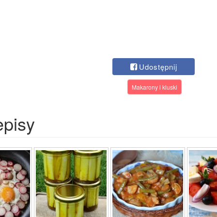
Udostępnij
Makarony i kluski
episy