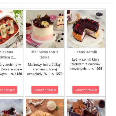
piekana
Malinowy tort z
Leśny sernik
dwica z...
żelką
Leśny sernik który
zrobiłam z owoców
óry zrobimy w
Malinowy tort z żelką i
mrożonych....
⇖ 1056
 Dorsz w sosie
kremem z białej
owym...
⇖ 1150
czekolady. W...
⇖ 1279
cz przepis!
Zobacz przepis!
Zobacz przepis!