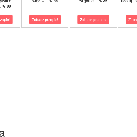
wywano
więc w...
⇖ 55
wilgotne...
⇖ 36
ricottą t
.
⇖ 99
zepis!
Zobacz przepis!
Zobacz przepis!
Zoba
a