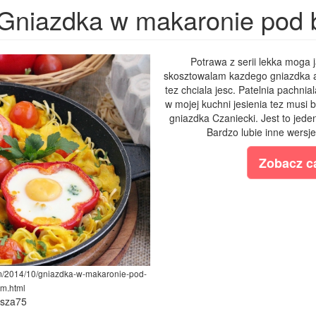
Gniazdka w makaronie pod
Potrawa z serii lekka moga j
skosztowalam kazdego gniazdka a 
tez chciala jesc. Patelnia pachni
w mojej kuchni jesienia tez musi
gniazdka Czaniecki. Jest to jede
Bardzo lubie inne wersje
Zobacz ca
om/2014/10/gniazdka-w-makaronie-pod-
m.html
ysza75