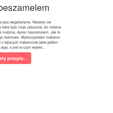
 beszamelem
a jesc wegetarianie. Niestety nie
takie bylo moje zalozenie, bo rodzina
ala malizna, dynia i beszamelem. Jak to
 byc kolorowo. Wykorzystalam makaron
n z lepszych makaronow jakie jadlam.
 jego, a jest w czym wybier...
ły przepis...