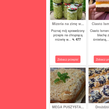
Mizeria na zimę w...
Ciasto Ism
Poznaj mój sprawdzony
Ciasto Ismen
przepis na chrupiącą
blachę z
mizerię w...
⇖ 477
śmietaną,.
Zobacz przepis!
Zobacz pr
MEGA PUSZYSTA...
Drożdżó