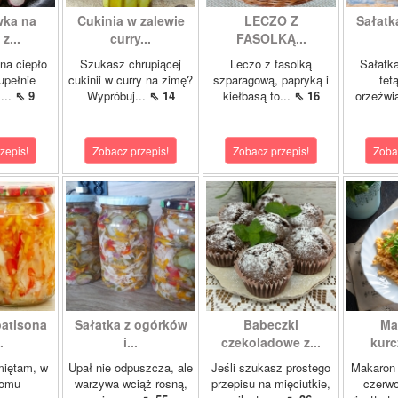
wka na
Cukinia w zalewie
LECZO Z
Sałatk
z...
curry...
FASOLKĄ...
na ciepło
Szukasz chrupiącej
Leczo z fasolką
Sałatka
upełnie
cukinii w curry na zimę?
szparagową, papryką i
fet
ż...
⇖ 9
Wypróbuj...
⇖ 14
kiełbasą to...
⇖ 16
orzeźwia
zepis!
Zobacz przepis!
Zobacz przepis!
Zoba
patisona
Sałatka z ogórków
Babeczki
Ma
.
i...
czekoladowe z...
kurc
miętam, w
Upał nie odpuszcza, ale
Jeśli szukasz prostego
Makaron 
domu
warzywa wciąż rosną,
przepisu na mięciutkie,
czerwo