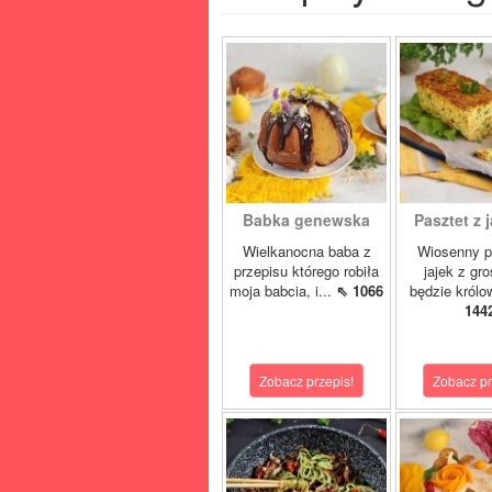
Babka genewska
Pasztet z j
Wielkanocna baba z
Wiosenny p
przepisu którego robiła
jajek z gr
moja babcia, i...
⇖ 1066
będzie królo
144
Zobacz przepis!
Zobacz pr