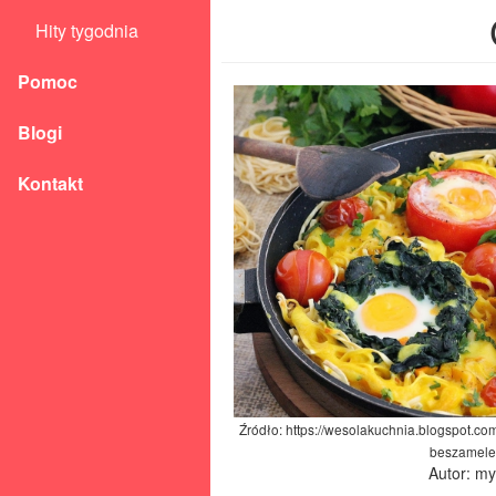
Hity tygodnia
Pomoc
Blogi
Kontakt
Źródło: https://wesolakuchnia.blogspot.c
beszamele
Autor: m