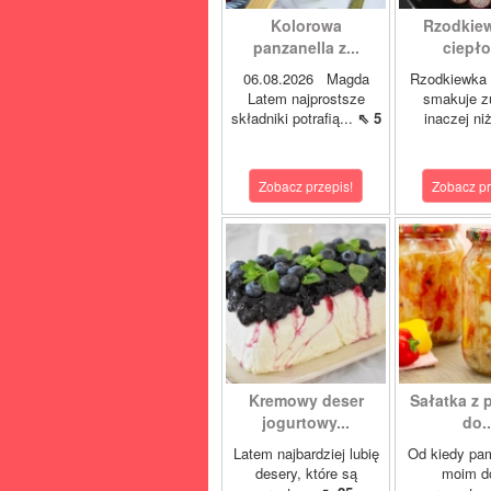
Kolorowa
Rzodkie
panzanella z...
ciepło 
06.08.2026 Magda
Rzodkiewka 
Latem najprostsze
smakuje z
składniki potrafią...
⇖ 5
inaczej ni
Zobacz przepis!
Zobacz pr
Kremowy deser
Sałatka z 
jogurtowy...
do..
Latem najbardziej lubię
Od kiedy pa
desery, które są
moim 