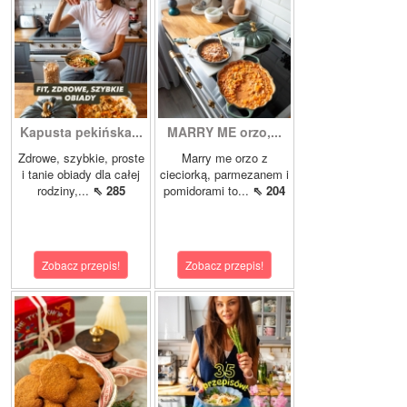
Kapusta pekińska...
MARRY ME orzo,...
Zdrowe, szybkie, proste
Marry me orzo z
i tanie obiady dla całej
cieciorką, parmezanem i
rodziny,...
⇖ 285
pomidorami to...
⇖ 204
Zobacz przepis!
Zobacz przepis!