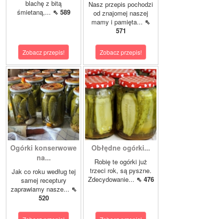
blachę z bitą
Nasz przepis pochodzi
śmietaną,...
⇖ 589
od znajomej naszej
mamy i pamięta...
⇖
571
Zobacz przepis!
Zobacz przepis!
Ogórki konserwowe
Obłędne ogórki...
na...
Robię te ogórki już
trzeci rok, są pyszne.
Jak co roku według tej
Zdecydowanie...
⇖ 476
samej receptury
zaprawiamy nasze...
⇖
520