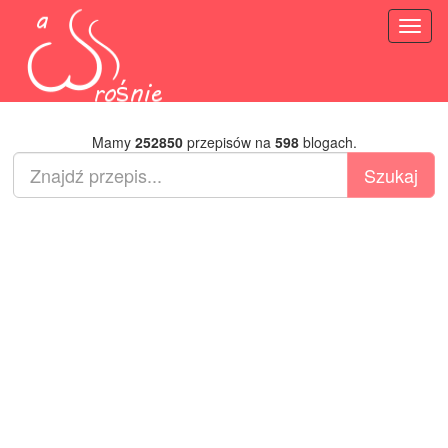
Toggl
naviga
Mamy
252850
przepisów na
598
blogach.