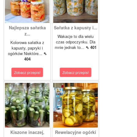
Najlepsza sałatka
Sałatka z kapusty i...
z...
Wakacje to dla wielu
czas odpoczynku. Dla
Kolorowa sałatka z
mnie jednak to...
⇖ 401
kapusty, papryki i
ogórków Niektóre...
⇖
404
Zobacz przepis!
Zobacz przepis!
Kiszone inaczej,
Rewelacyjne ogórki