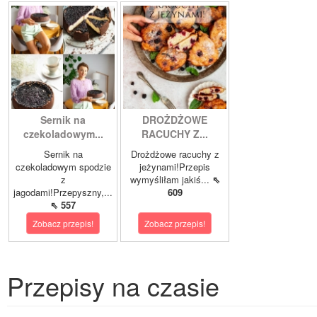
Sernik na
DROŻDŻOWE
czekoladowym...
RACUCHY Z...
Sernik na
Drożdżowe racuchy z
czekoladowym spodzie
jeżynami!Przepis
z
wymyśliłam jakiś...
⇖
jagodami!Przepyszny,...
609
⇖ 557
Zobacz przepis!
Zobacz przepis!
Przepisy na czasie