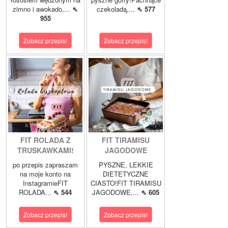
zimno i awokado,...
⇖
czekoladą,...
⇖ 577
955
Zobacz przepis!
Zobacz przepis!
FIT ROLADA Z
FIT TIRAMISU
TRUSKAWKAMI!
JAGODOWE
po przepis zapraszam
PYSZNE, LEKKIE
na moje konto na
DIETETYCZNE
InstagramieFIT
CIASTO!FIT TIRAMISU
ROLADA...
⇖ 544
JAGODOWE,...
⇖ 605
Zobacz przepis!
Zobacz przepis!