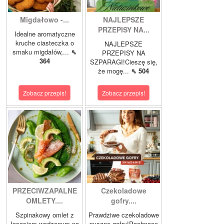
Migdałowo -...
NAJLEPSZE
PRZEPISY NA...
Idealne aromatyczne
kruche ciasteczka o
NAJLEPSZE
smaku migdałów,...
⇖
PRZEPISY NA
364
SZPARAGI!Cieszę się,
że mogę...
⇖ 504
Zobacz przepis!
Zobacz przepis!
PRZECIWZAPALNE
Czekoladowe
OMLETY....
gofry....
Szpinakowy omlet z
Prawdziwe czekoladowe
łososiem wędzonym na
pyszne gofry!Pachnące