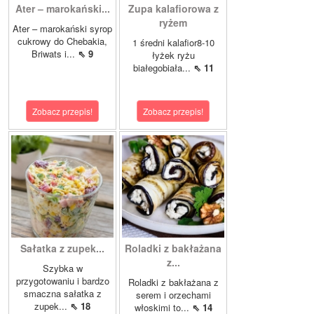
Ater – marokański...
Zupa kalafiorowa z
ryżem
Ater – marokański syrop
cukrowy do Chebakia,
1 średni kalafior8-10
Briwats i...
⇖ 9
łyżek ryżu
białegobiała...
⇖ 11
Zobacz przepis!
Zobacz przepis!
Sałatka z zupek...
Roladki z bakłażana
z...
Szybka w
przygotowaniu i bardzo
Roladki z bakłażana z
smaczna sałatka z
serem i orzechami
zupek...
⇖ 18
włoskimi to...
⇖ 14