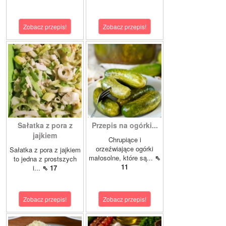
Zobacz przepis!
Zobacz przepis!
Sałatka z pora z
Przepis na ogórki...
jajkiem
Chrupiące i
orzeźwiające ogórki
Sałatka z pora z jajkiem
małosolne, które są...
⇖
to jedna z prostszych
11
i...
⇖ 17
Zobacz przepis!
Zobacz przepis!