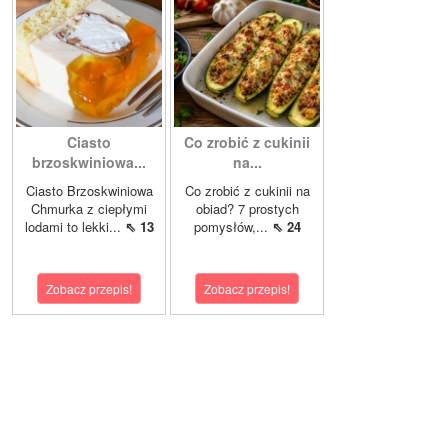
Ciasto
Co zrobić z cukinii
brzoskwiniowa...
na...
Ciasto Brzoskwiniowa
Co zrobić z cukinii na
Chmurka z ciepłymi
obiad? 7 prostych
lodami to lekki...
⇖ 13
pomysłów,...
⇖ 24
Zobacz przepis!
Zobacz przepis!