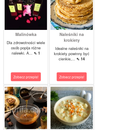
Malinówka
Naleśniki na
krokiety
Dla zdrowotności wiele
osób popija różne
Idealne naleśniki na
nalewki. A...
⇖ 1
krokiety powinny być
cienkie,...
⇖ 14
Zobacz przepis!
Zobacz przepis!