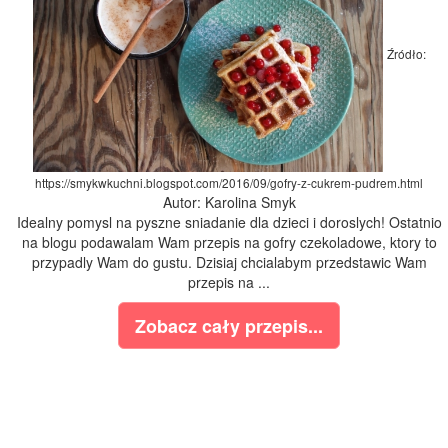
Źródło:
https://smykwkuchni.blogspot.com/2016/09/gofry-z-cukrem-pudrem.html
Autor: Karolina Smyk
Idealny pomysl na pyszne sniadanie dla dzieci i doroslych! Ostatnio
na blogu podawalam Wam przepis na gofry czekoladowe, ktory to
przypadly Wam do gustu. Dzisiaj chcialabym przedstawic Wam
przepis na ...
Zobacz cały przepis...