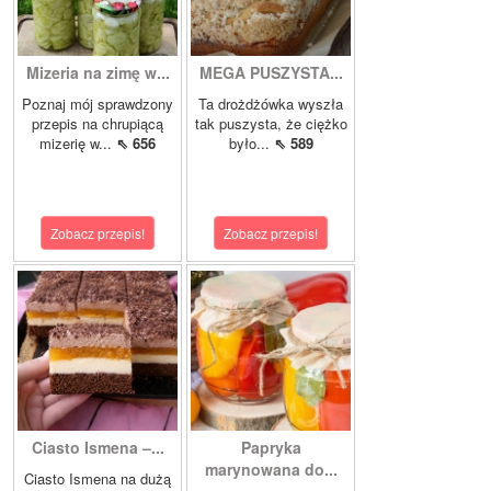
Mizeria na zimę w...
MEGA PUSZYSTA...
Poznaj mój sprawdzony
Ta drożdżówka wyszła
przepis na chrupiącą
tak puszysta, że ciężko
mizerię w...
⇖ 656
było...
⇖ 589
Zobacz przepis!
Zobacz przepis!
Ciasto Ismena –...
Papryka
marynowana do...
Ciasto Ismena na dużą