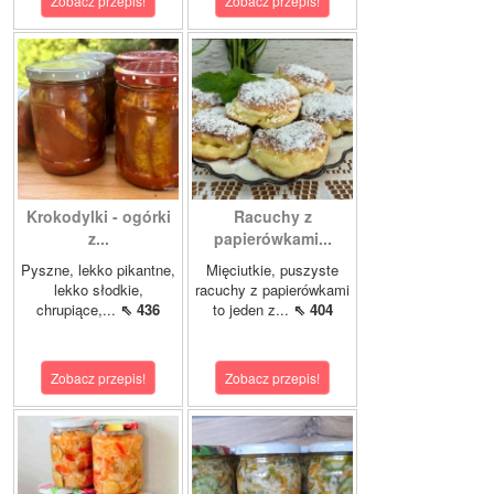
Zobacz przepis!
Zobacz przepis!
Krokodylki - ogórki
Racuchy z
z...
papierówkami...
Pyszne, lekko pikantne,
Mięciutkie, puszyste
lekko słodkie,
racuchy z papierówkami
chrupiące,...
⇖ 436
to jeden z...
⇖ 404
Zobacz przepis!
Zobacz przepis!