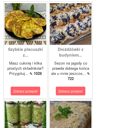
Szybkie placuszki
Drożdżówki z
z...
budyniem...
Masz cukinię i kilka
Sezon na jagody co
prostych składników?
prawda dobiega końca
Przygotuj...
⇖ 1028
ale u mnie jeszcze...
⇖
722
Zobacz przepis!
Zobacz przepis!