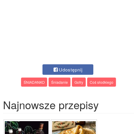
Udostępnij
ŚNIADANKO
Śniadanie
Gofry
Coś słodkiego
Najnowsze przepisy