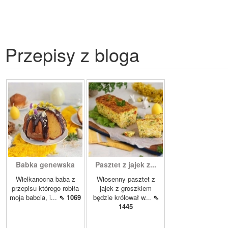
Przepisy z bloga
Babka genewska
Pasztet z jajek z...
Wielkanocna baba z
Wiosenny pasztet z
przepisu którego robiła
jajek z groszkiem
moja babcia, i...
⇖ 1069
będzie królował w...
⇖
1445