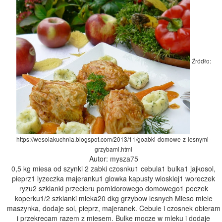
Źródło:
https://wesolakuchnia.blogspot.com/2013/11/goabki-domowe-z-lesnymi-
grzybami.html
Autor: mysza75
0,5 kg miesa od szynki 2 zabki czosnku1 cebula1 bulka1 jajkosol,
pieprz1 lyzeczka majeranku1 glowka kapusty wloskiej1 woreczek
ryzu2 szklanki przecieru pomidorowego domowego1 peczek
koperku1/2 szklanki mleka20 dkg grzybow lesnych Mieso miele
maszynka, dodaje sol, pieprz, majeranek. Cebule i czosnek obieram
i przekrecam razem z miesem. Bulke mocze w mleku i dodaje