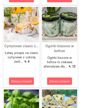
Cytrynowe ciasto z...
Ogórki kiszone w
kefirze
Łatwy przepis na ciasto
cytrynowe z cukinią
Ogórki kiszone w
Jeśli...
⇖ 4
kefirze to ciekawa
alternatywa dla...
⇖ 12
Zobacz przepis!
Zobacz przepis!