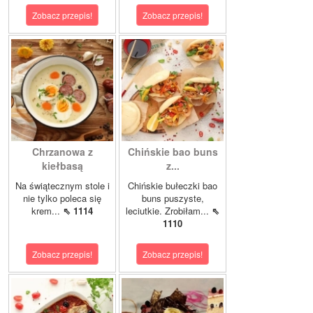
Zobacz przepis!
Zobacz przepis!
Chrzanowa z
Chińskie bao buns
kiełbasą
z...
Na świątecznym stole i
Chińskie bułeczki bao
nie tylko poleca się
buns puszyste,
krem...
⇖ 1114
leciutkie. Zrobiłam...
⇖
1110
Zobacz przepis!
Zobacz przepis!