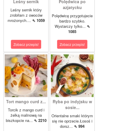
Leśny sernik
Polędwica po
azjatycku
Leśny sernik który
zrobiłam z owoców
Polędwicę przygotujecie
mrożonych....
⇖ 1059
bardzo szybko.
Wystarczy tylko...
⇖
1085
Zobacz przepis!
Zobacz przepis!
Tort mango curd z...
Ryba po indyjsku w
sosie...
Torcik z mango curd i
żelką malinową na
Orientalne smaki którym
biszkopcie na...
⇖ 2210
się nie oprzecie.Łosoś i
dorsz...
⇖ 994