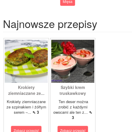
Mięsa
Najnowsze przepisy
Krokiety
Szybki krem
ziemniaczane ze...
truskawkowy
Krokiety ziemniaczane
Ten deser można
ze szpinakiem i żółtym
zrobić z każdymi
serem –...
⇖ 3
owocami ale ten z...
⇖
3
Zobacz przepis!
Zobacz przepis!