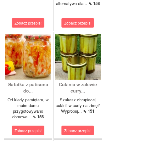
alternatywa dla...
⇖ 158
Zobacz przepis!
Zobacz przepis!
Sałatka z patisona
Cukinia w zalewie
do...
curry...
Od kiedy pamiętam, w
Szukasz chrupiącej
moim domu
cukinii w curry na zimę?
przygotowywano
Wypróbuj...
⇖ 151
domowe...
⇖ 156
Zobacz przepis!
Zobacz przepis!