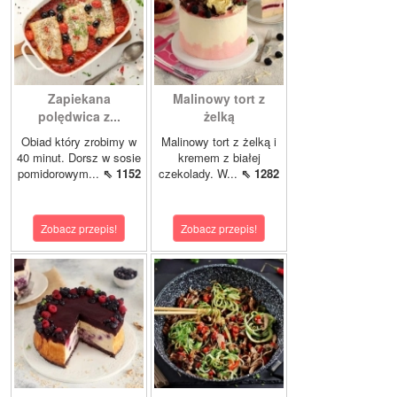
Zapiekana
Malinowy tort z
polędwica z...
żelką
Obiad który zrobimy w
Malinowy tort z żelką i
40 minut. Dorsz w sosie
kremem z białej
pomidorowym...
⇖ 1152
czekolady. W...
⇖ 1282
Zobacz przepis!
Zobacz przepis!