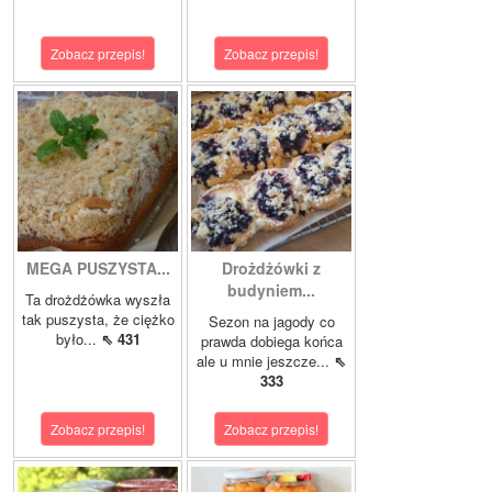
Zobacz przepis!
Zobacz przepis!
MEGA PUSZYSTA...
Drożdżówki z
budyniem...
Ta drożdżówka wyszła
tak puszysta, że ciężko
Sezon na jagody co
było...
⇖ 431
prawda dobiega końca
ale u mnie jeszcze...
⇖
333
Zobacz przepis!
Zobacz przepis!