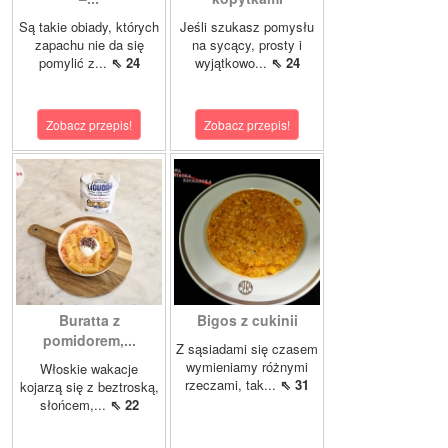
Są takie obiady, których
Jeśli szukasz pomysłu
zapachu nie da się
na sycący, prosty i
pomylić z...
⇖ 24
wyjątkowo...
⇖ 24
Zobacz przepis!
Zobacz przepis!
Buratta z
Bigos z cukinii
pomidorem,...
Z sąsiadami się czasem
wymieniamy różnymi
Włoskie wakacje
rzeczami, tak...
⇖ 31
kojarzą się z beztroską,
słońcem,...
⇖ 22