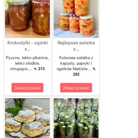
Krokodylki - ogórki
Najlepsza sałatka
z...
z...
Pyszne, lekko pikantne,
Kolorowa sałatka z
lekko słodkie,
kapusty, papryki i
chrupiące,...
⇖ 313
ogórków Niektóre...
⇖
292
Zobacz przepis!
Zobacz przepis!