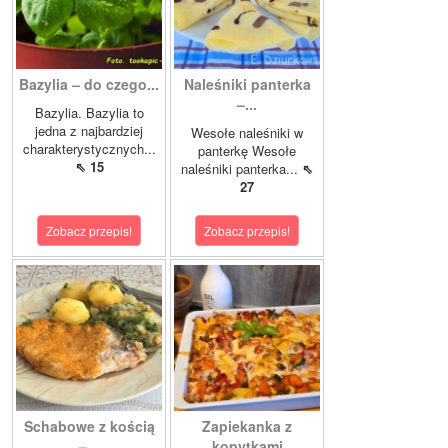
Bazylia – do czego...
Naleśniki panterka
–...
Bazylia. Bazylia to
jedna z najbardziej
Wesołe naleśniki w
charakterystycznych...
panterkę Wesołe
⇖ 15
naleśniki panterka...
⇖
27
Zobacz przepis!
Zobacz przepis!
Schabowe z kością
Zapiekanka z
–...
kopytkami