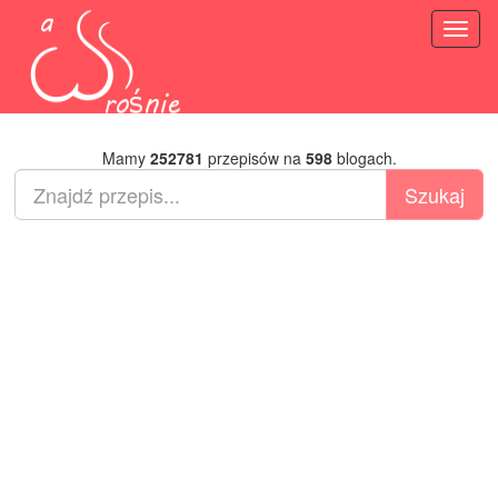
Toggl
naviga
Mamy
252781
przepisów na
598
blogach.