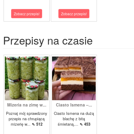
Zobacz przepis!
Zobacz przepis!
Przepisy na czasie
Mizeria na zimę w...
Ciasto Ismena –...
Poznaj mój sprawdzony
Ciasto Ismena na dużą
przepis na chrupiącą
blachę z bitą
mizerię w...
⇖ 512
śmietaną,...
⇖ 453