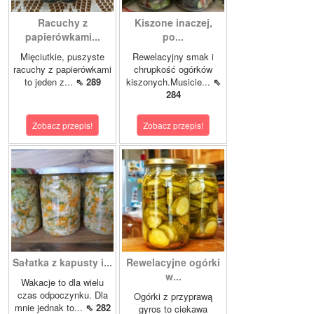
Racuchy z
Kiszone inaczej,
papierówkami...
po...
Mięciutkie, puszyste
Rewelacyjny smak i
racuchy z papierówkami
chrupkość ogórków
to jeden z...
⇖ 289
kiszonych.Musicie...
⇖
284
Zobacz przepis!
Zobacz przepis!
Sałatka z kapusty i...
Rewelacyjne ogórki
w...
Wakacje to dla wielu
czas odpoczynku. Dla
Ogórki z przyprawą
mnie jednak to...
⇖ 282
gyros to ciekawa