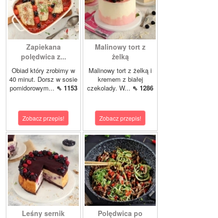
Zapiekana
Malinowy tort z
polędwica z...
żelką
Obiad który zrobimy w
Malinowy tort z żelką i
40 minut. Dorsz w sosie
kremem z białej
pomidorowym...
⇖ 1153
czekolady. W...
⇖ 1286
Zobacz przepis!
Zobacz przepis!
Leśny sernik
Polędwica po