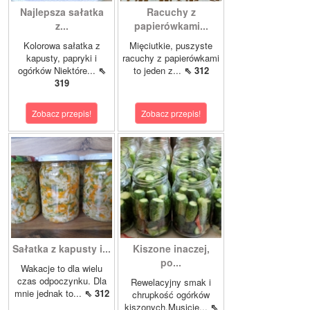
Najlepsza sałatka
Racuchy z
z...
papierówkami...
Kolorowa sałatka z
Mięciutkie, puszyste
kapusty, papryki i
racuchy z papierówkami
ogórków Niektóre...
⇖
to jeden z...
⇖ 312
319
Zobacz przepis!
Zobacz przepis!
Sałatka z kapusty i...
Kiszone inaczej,
po...
Wakacje to dla wielu
czas odpoczynku. Dla
Rewelacyjny smak i
mnie jednak to...
⇖ 312
chrupkość ogórków
kiszonych.Musicie...
⇖