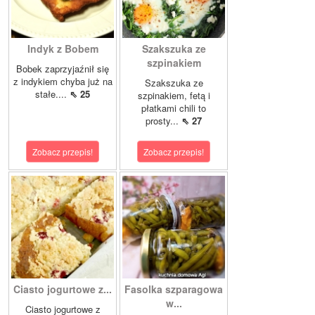
Indyk z Bobem
Szakszuka ze
szpinakiem
Bobek zaprzyjaźnił się
z indykiem chyba już na
Szakszuka ze
stałe....
⇖ 25
szpinakiem, fetą i
płatkami chili to
prosty...
⇖ 27
Zobacz przepis!
Zobacz przepis!
Ciasto jogurtowe z...
Fasolka szparagowa
w...
Ciasto jogurtowe z