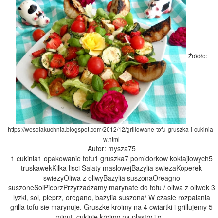
Źródło:
https://wesolakuchnia.blogspot.com/2012/12/grillowane-tofu-gruszka-i-cukinia-
w.html
Autor: mysza75
1 cukinia1 opakowanie tofu1 gruszka7 pomidorkow koktajlowych5
truskawekKilka lisci Salaty maslowejBazylia swiezaKoperek
swiezyOliwa z oliwyBazylia suszonaOreagno
suszoneSolPieprzPrzyrzadzamy marynate do tofu / oliwa z oliwek 3
lyzki, sol, pieprz, oregano, bazylia suszona/ W czasie rozpalania
grilla tofu sie marynuje. Gruszke kroimy na 4 cwiartki i grillujemy 5
minut, cukinie kroimy na plastry i g...