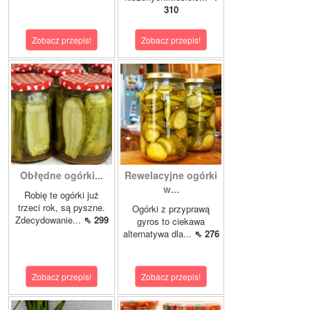
310
Zobacz przepis!
Zobacz przepis!
Obłędne ogórki...
Rewelacyjne ogórki
w...
Robię te ogórki już
trzeci rok, są pyszne.
Ogórki z przyprawą
Zdecydowanie...
⇖ 299
gyros to ciekawa
alternatywa dla...
⇖ 276
Zobacz przepis!
Zobacz przepis!