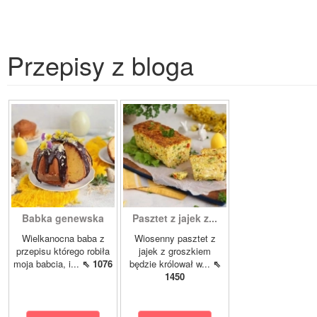
Przepisy z bloga
Babka genewska
Pasztet z jajek z...
Wielkanocna baba z
Wiosenny pasztet z
przepisu którego robiła
jajek z groszkiem
moja babcia, i...
⇖ 1076
będzie królował w...
⇖
1450