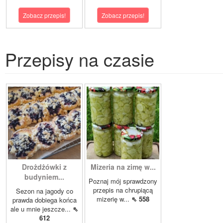
Zobacz przepis!
Zobacz przepis!
Przepisy na czasie
Drożdżówki z
Mizeria na zimę w...
budyniem...
Poznaj mój sprawdzony
przepis na chrupiącą
Sezon na jagody co
mizerię w...
⇖ 558
prawda dobiega końca
ale u mnie jeszcze...
⇖
612