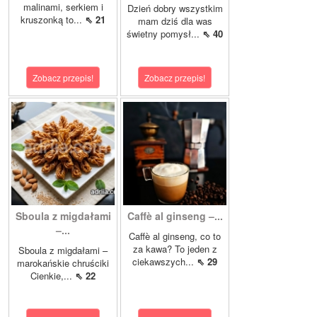
malinami, serkiem i
Dzień dobry wszystkim
kruszonką to...
⇖ 21
mam dziś dla was
świetny pomysł...
⇖ 40
Zobacz przepis!
Zobacz przepis!
Sboula z migdałami
Caffè al ginseng –...
–...
Caffè al ginseng, co to
za kawa? To jeden z
Sboula z migdałami –
ciekawszych...
⇖ 29
marokańskie chruściki
Cienkie,...
⇖ 22