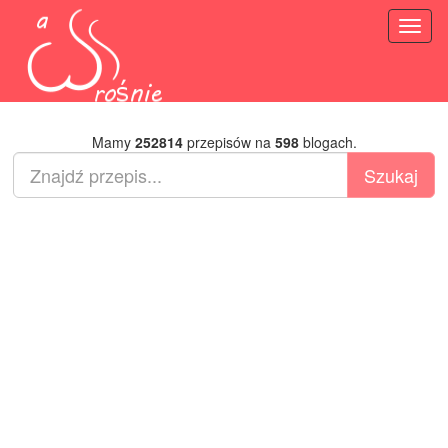
Toggl
naviga
Mamy
252814
przepisów na
598
blogach.