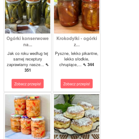
Ogórki konserwowe
Krokodylki - ogórki
na...
z...
Jak co roku według tej
Pyszne, lekko pikantne,
samej receptury
lekko słodkie,
zaprawiamy nasze...
⇖
chrupiące,...
⇖ 344
351
Zobacz przepis!
Zobacz przepis!