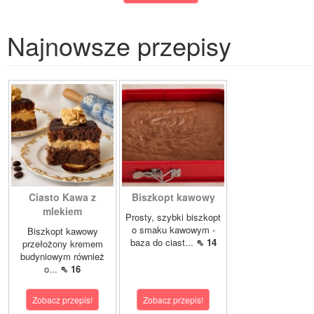
Najnowsze przepisy
Ciasto Kawa z
Biszkopt kawowy
mlekiem
Prosty, szybki biszkopt
o smaku kawowym -
Biszkopt kawowy
baza do ciast...
⇖ 14
przełożony kremem
budyniowym również
o...
⇖ 16
Zobacz przepis!
Zobacz przepis!