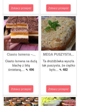
Zobacz przepis!
Zobacz przepis!
Ciasto Ismena –...
MEGA PUSZYSTA...
Ciasto Ismena na dużą
Ta drożdżówka wyszła
blachę z bitą
tak puszysta, że ciężko
śmietaną,...
⇖ 496
było...
⇖ 482
Zobacz przepis!
Zobacz przepis!