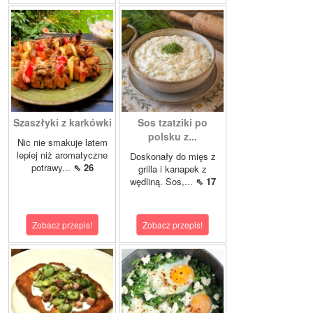
Szaszłyki z karkówki
Sos tzatziki po
polsku z...
Nic nie smakuje latem
lepiej niż aromatyczne
Doskonały do mięs z
potrawy...
⇖ 26
grilla i kanapek z
wędliną. Sos,...
⇖ 17
Zobacz przepis!
Zobacz przepis!