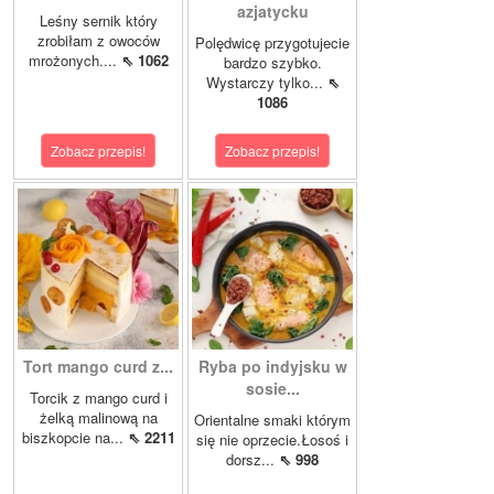
azjatycku
Leśny sernik który
zrobiłam z owoców
Polędwicę przygotujecie
mrożonych....
⇖ 1062
bardzo szybko.
Wystarczy tylko...
⇖
1086
Zobacz przepis!
Zobacz przepis!
Tort mango curd z...
Ryba po indyjsku w
sosie...
Torcik z mango curd i
żelką malinową na
Orientalne smaki którym
biszkopcie na...
⇖ 2211
się nie oprzecie.Łosoś i
dorsz...
⇖ 998