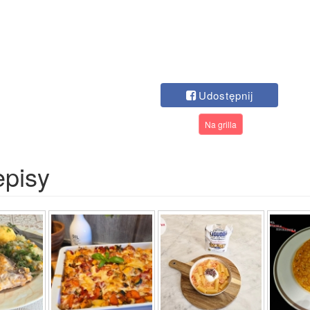
Udostępnij
Na grilla
episy