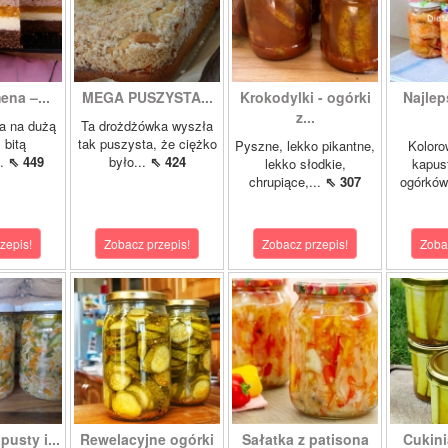
ena –...
MEGA PUSZYSTA...
Krokodylki - ogórki
Najlep
z...
a na dużą
Ta drożdżówka wyszła
 bitą
tak puszysta, że ciężko
Pyszne, lekko pikantne,
Koloro
..
⇖ 449
było...
⇖ 424
lekko słodkie,
kapust
chrupiące,...
⇖ 307
ogórków
zepis!
Zobacz przepis!
Zobacz przepis!
Zoba
pusty i...
Rewelacyjne ogórki
Sałatka z patisona
Cukini