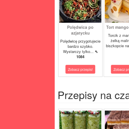
Polędwica po
Tort mango 
azjatycku
Torcik z man
żelką mali
Polędwicę przygotujecie
biszkopcie na
bardzo szybko.
Wystarczy tylko...
⇖
1084
Zobacz przepis!
Zobacz pr
Przepisy na cz