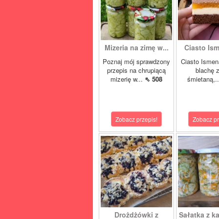
Mizeria na zimę w...
Ciasto Ism
Poznaj mój sprawdzony
Ciasto Ismen
przepis na chrupiącą
blachę z
mizerię w...
⇖ 508
śmietaną,.
Zobacz przepis!
Zobacz pr
Drożdżówki z
Sałatka z ka