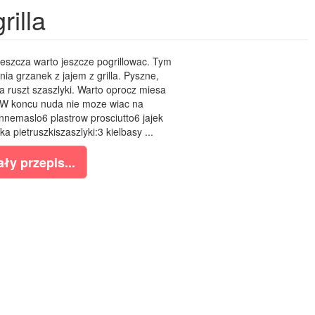
rilla
eszcza warto jeszcze pogrillowac. Tym
a grzanek z jajem z grilla. Pyszne,
na ruszt szaszlyki. Warto oprocz miesa
. W koncu nuda nie moze wiac na
szennemaslo6 plastrow prosciutto6 jajek
pietruszkiszaszlyki:3 kielbasy ...
ły przepis...