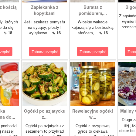
z kością
Zapiekanka z
Buratta z
Bigos
kopytkami
pomidorem,...
Z sąsiad
wymien
dy, których
Jeśli szukasz pomysłu
Włoskie wakacje
rzeczam
e da się
na sycący, prosty i
kojarzą się z beztroską,
..
⇖ 18
wyjątkowo...
⇖ 16
słońcem,...
⇖ 16
zepis!
Zobacz przepis!
Zobacz przepis!
Zoba
yka
Ogórki po azjatycku
Rewelacyjne ogórki
Maliny 
a do...
z...
w...
Długo z
się ja
 pochodzi
Ogórki po azjatycku z
Ogórki z przyprawą
deser bo
j naszej
sezamem to przykład
gyros to ciekawa