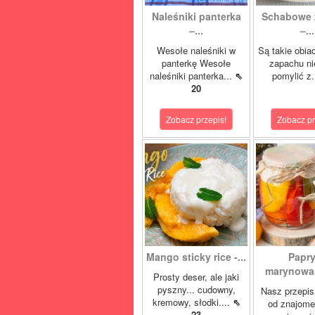
Naleśniki panterka
Schabowe 
–...
–...
Wesołe naleśniki w
Są takie obia
panterkę Wesołe
zapachu ni
naleśniki panterka...
⇖
pomylić z.
20
Zobacz przepis!
Zobacz pr
Mango sticky rice -...
Papr
marynowan
Prosty deser, ale jaki
pyszny... cudowny,
Nasz przepis
kremowy, słodki....
⇖
od znajome
23