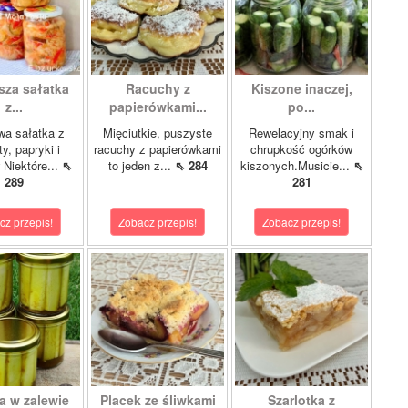
sza sałatka
Racuchy z
Kiszone inaczej,
z...
papierówkami...
po...
wa sałatka z
Mięciutkie, puszyste
Rewelacyjny smak i
y, papryki i
racuchy z papierówkami
chrupkość ogórków
 Niektóre...
⇖
to jeden z...
⇖ 284
kiszonych.Musicie...
⇖
289
281
cz przepis!
Zobacz przepis!
Zobacz przepis!
a w zalewie
Placek ze śliwkami
Szarlotka z