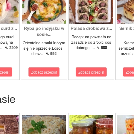
curd z...
Ryba po indyjsku w
Rolada drobiowa z...
Sernik 
sosie...
go curd i
Receptura powstała na
nową na
zasadzie co zrobić coś
Orientalne smaki którym
Krem
...
⇖ 2209
dobrego i...
⇖ 688
się nie oprzecie.Łosoś i
sernicze
dorsz...
⇖ 992
orzecha
zepis!
Zobacz przepis!
Zobacz przepis!
Zoba
asie