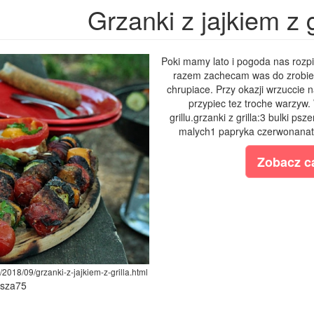
Grzanki z jajkiem z g
Poki mamy lato i pogoda nas rozpi
razem zachecam was do zrobieni
chrupiace. Przy okazji wrzuccie 
przypiec tez troche warzyw
grillu.grzanki z grilla:3 bulki p
malych1 papryka czerwonanatka 
Zobacz ca
2018/09/grzanki-z-jajkiem-z-grilla.html
ysza75