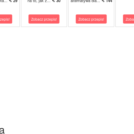
ta...
⇖ 29
na to, jak z...
⇖ 30
alternatywa dla...
⇖ 144
zepis!
Zobacz przepis!
Zobacz przepis!
Zoba
a