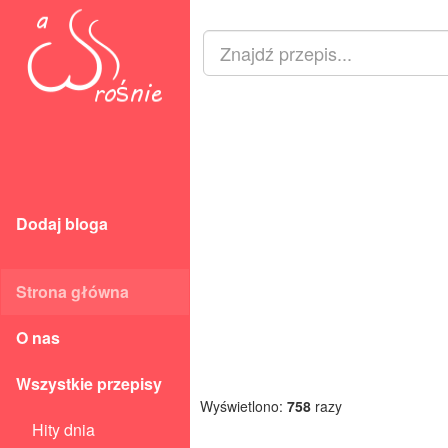
Dodaj bloga
Strona główna
O nas
Wszystkie przepisy
Wyświetlono:
758
razy
Hity dnia