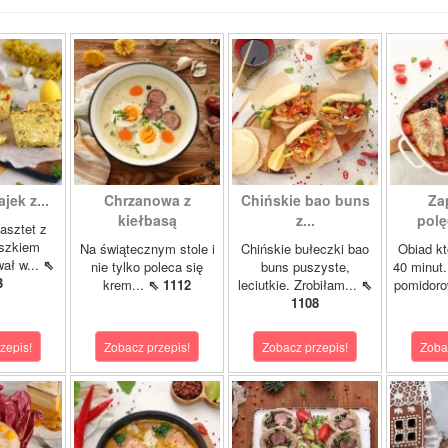
ajek z...
Chrzanowa z
Chińskie bao buns
Za
kiełbasą
z...
polę
asztet z
oszkiem
Na świątecznym stole i
Chińskie bułeczki bao
Obiad kt
wał w...
⇖
nie tylko poleca się
buns puszyste,
40 minut.
3
krem...
⇖ 1112
leciutkie. Zrobiłam...
⇖
pomidor
1108
zepis!
Zobacz przepis!
Zobacz przepis!
Zoba