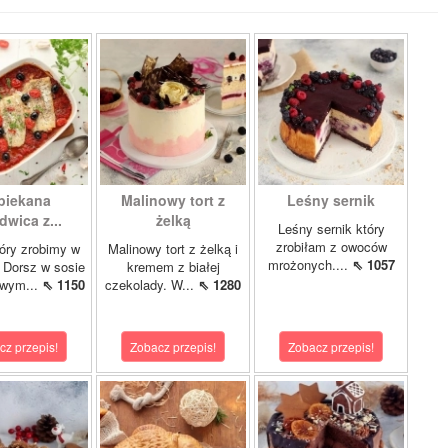
piekana
Malinowy tort z
Leśny sernik
dwica z...
żelką
Leśny sernik który
zrobiłam z owoców
óry zrobimy w
Malinowy tort z żelką i
mrożonych....
⇖ 1057
 Dorsz w sosie
kremem z białej
owym...
⇖ 1150
czekolady. W...
⇖ 1280
cz przepis!
Zobacz przepis!
Zobacz przepis!