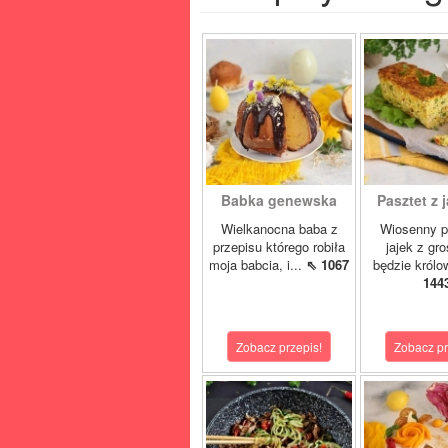
Babka genewska
Pasztet z j
Wielkanocna baba z
Wiosenny p
przepisu którego robiła
jajek z gr
moja babcia, i...
⇖ 1067
będzie królo
144
Zobacz przepis!
Zobacz pr