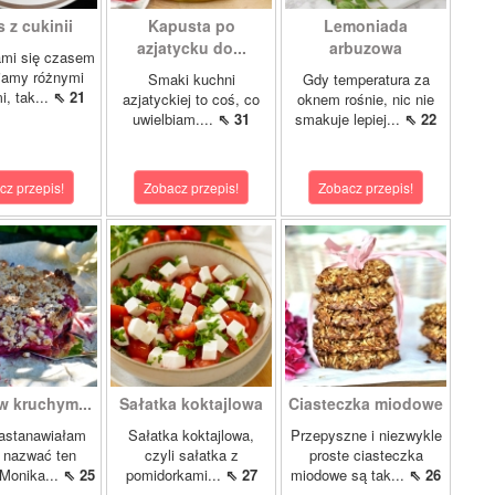
 z cukinii
Kapusta po
Lemoniada
azjatycku do...
arbuzowa
ami się czasem
iamy różnymi
Smaki kuchni
Gdy temperatura za
i, tak...
⇖ 21
azjatyckiej to coś, co
oknem rośnie, nic nie
uwielbiam....
⇖ 31
smakuje lepiej...
⇖ 22
cz przepis!
Zobacz przepis!
Zobacz przepis!
w kruchym...
Sałatka koktajlowa
Ciasteczka miodowe
astanawiałam
Sałatka koktajlowa,
Przepyszne i niezwykle
k nazwać ten
czyli sałatka z
proste ciasteczka
 Monika...
⇖ 25
pomidorkami...
⇖ 27
miodowe są tak...
⇖ 26