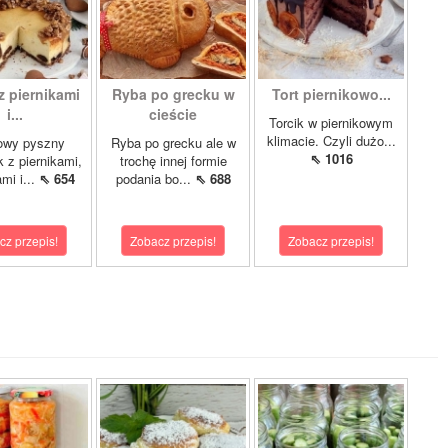
z piernikami
Ryba po grecku w
Tort piernikowo...
i...
cieście
Torcik w piernikowym
klimacie. Czyli dużo...
owy pyszny
Ryba po grecku ale w
⇖ 1016
k z piernikami,
trochę innej formie
mi i...
⇖ 654
podania bo...
⇖ 688
cz przepis!
Zobacz przepis!
Zobacz przepis!