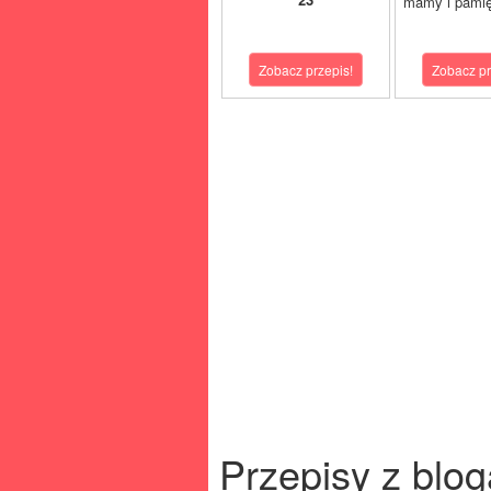
mamy i pamię
Zobacz przepis!
Zobacz pr
Przepisy z blog