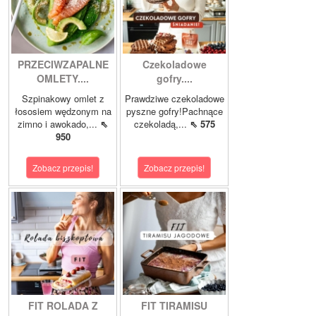
PRZECIWZAPALNE
Czekoladowe
OMLETY....
gofry....
Szpinakowy omlet z
Prawdziwe czekoladowe
łososiem wędzonym na
pyszne gofry!Pachnące
zimno i awokado,...
⇖
czekoladą,...
⇖ 575
950
Zobacz przepis!
Zobacz przepis!
FIT ROLADA Z
FIT TIRAMISU