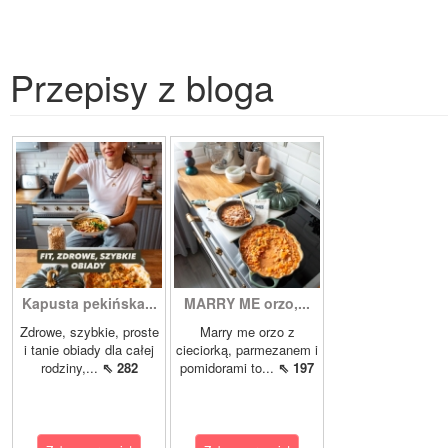
Przepisy z bloga
Kapusta pekińska...
MARRY ME orzo,...
Zdrowe, szybkie, proste
Marry me orzo z
i tanie obiady dla całej
cieciorką, parmezanem i
rodziny,...
⇖ 282
pomidorami to...
⇖ 197