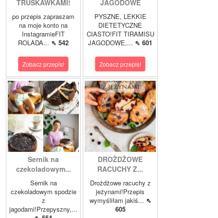
TRUSKAWKAMI!
JAGODOWE
po przepis zapraszam
PYSZNE, LEKKIE
na moje konto na
DIETETYCZNE
InstagramieFIT
CIASTO!FIT TIRAMISU
ROLADA...
⇖ 542
JAGODOWE,...
⇖ 601
Zobacz przepis!
Zobacz przepis!
Sernik na
DROŻDŻOWE
czekoladowym...
RACUCHY Z...
Sernik na
Drożdżowe racuchy z
czekoladowym spodzie
jeżynami!Przepis
z
wymyśliłam jakiś...
⇖
jagodami!Przepyszny,...
605
⇖ 554