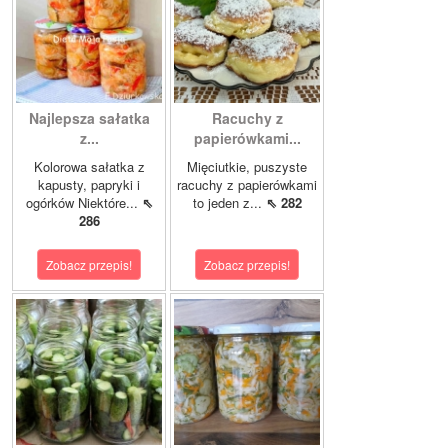
Najlepsza sałatka
Racuchy z
z...
papierówkami...
Kolorowa sałatka z
Mięciutkie, puszyste
kapusty, papryki i
racuchy z papierówkami
ogórków Niektóre...
⇖
to jeden z...
⇖ 282
286
Zobacz przepis!
Zobacz przepis!