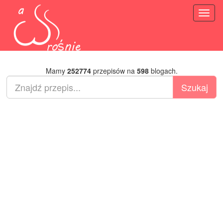
Toggl
naviga
Mamy
252774
przepisów na
598
blogach.