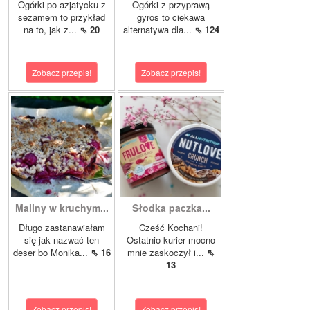
Ogórki po azjatycku z
Ogórki z przyprawą
sezamem to przykład
gyros to ciekawa
na to, jak z...
⇖ 20
alternatywa dla...
⇖ 124
Zobacz przepis!
Zobacz przepis!
Maliny w kruchym...
Słodka paczka...
Długo zastanawiałam
Cześć Kochani!
się jak nazwać ten
Ostatnio kurier mocno
deser bo Monika...
⇖ 16
mnie zaskoczył i...
⇖
13
Zobacz przepis!
Zobacz przepis!