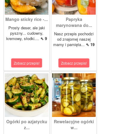
Mango sticky rice -...
Papryka
marynowana do...
Prosty deser, ale jaki
pyszny... cudowny,
Nasz przepis pochodzi
kremowy, słodki....
⇖ 9
od znajomej naszej
mamy i pamięta...
⇖ 19
Zobacz przepis!
Zobacz przepis!
Ogórki po azjatycku
Rewelacyjne ogórki
z...
w...