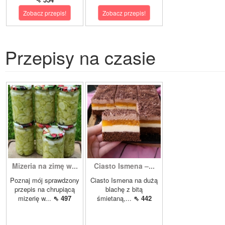
Zobacz przepis!
Zobacz przepis!
Przepisy na czasie
Mizeria na zimę w...
Ciasto Ismena –...
Poznaj mój sprawdzony
Ciasto Ismena na dużą
przepis na chrupiącą
blachę z bitą
mizerię w...
⇖ 497
śmietaną,...
⇖ 442