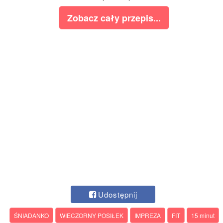
Zobacz cały przepis...
Udostępnij
ŚNIADANKO
WIECZORNY POSIŁEK
IMPREZA
FIT
15 minut