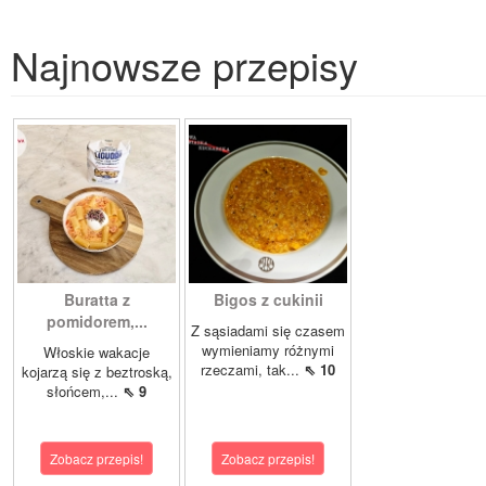
Najnowsze przepisy
Buratta z
Bigos z cukinii
pomidorem,...
Z sąsiadami się czasem
wymieniamy różnymi
Włoskie wakacje
rzeczami, tak...
⇖ 10
kojarzą się z beztroską,
słońcem,...
⇖ 9
Zobacz przepis!
Zobacz przepis!