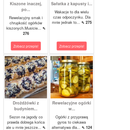
Kiszone inaczej,
Sałatka z kapusty i...
po...
Wakacje to dla wielu
czas odpoczynku. Dla
Rewelacyjny smak i
mnie jednak to...
⇖ 275
chrupkość ogórków
kiszonych.Musicie...
⇖
276
Zobacz przepis!
Zobacz przepis!
Drożdżówki z
Rewelacyjne ogórki
budyniem...
w...
Sezon na jagody co
Ogórki z przyprawą
prawda dobiega końca
gyros to ciekawa
ale u mnie jeszcze...
⇖
alternatywa dla...
⇖ 124