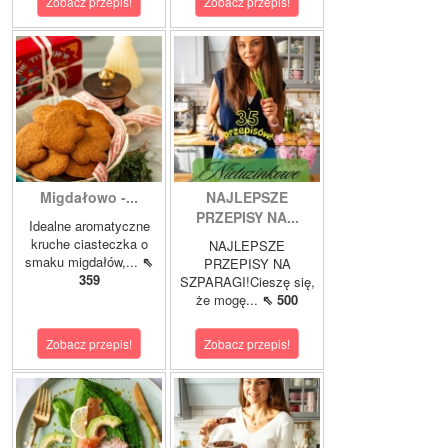
Zobacz przepis!
Zobacz przepis!
Migdałowo -...
NAJLEPSZE
PRZEPISY NA...
Idealne aromatyczne
kruche ciasteczka o
NAJLEPSZE
smaku migdałów,...
⇖
PRZEPISY NA
359
SZPARAGI!Cieszę się,
że mogę...
⇖ 500
Zobacz przepis!
Zobacz przepis!