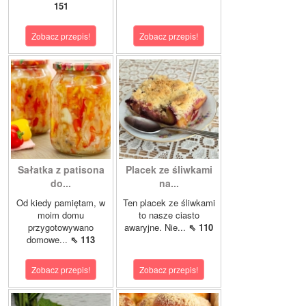
151
Zobacz przepis!
Zobacz przepis!
Sałatka z patisona
Placek ze śliwkami
do...
na...
Od kiedy pamiętam, w
Ten placek ze śliwkami
moim domu
to nasze ciasto
przygotowywano
awaryjne. Nie...
⇖ 110
domowe...
⇖ 113
Zobacz przepis!
Zobacz przepis!