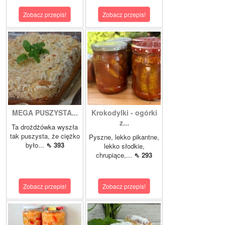
Zobacz przepis!
Zobacz przepis!
MEGA PUSZYSTA...
Krokodylki - ogórki
z...
Ta drożdżówka wyszła
tak puszysta, że ciężko
Pyszne, lekko pikantne,
było...
⇖ 393
lekko słodkie,
chrupiące,...
⇖ 293
Zobacz przepis!
Zobacz przepis!