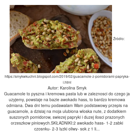
Źródło:
https://smykwkuchni.blogspot.com/2019/02/guacamole-z-pomidorami-papryka-
i.html
Autor: Karolina Smyk
Guacamole to pyszna i kremowa pasta lub w zaleznosci do czego ja
uzyjemy, powstaje na bazie awokado hass, to bardzo kremowa
odmiana. Dwa dni temu podawalam Wam podstawowy przepis na
guacamole, a dzisiaj na moja ulubiona wloska nute, z dodatkiem
suszonych pomidorow, swiezej papryki i duzej ilosci prazonych
orzeszkow piniowych.SKŁADNIKI:2 awokado hass- 1-2 zabki
czosnku- 2-3 lyzki oliwy- sok z 1 li...