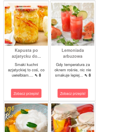
Kapusta po
Lemoniada
azjatycku do...
arbuzowa
Smaki kuchni
Gdy temperatura za
azjatyckiej to coś, co
oknem rośnie, nic nie
uwielbiam....
⇖ 8
smakuje lepiej...
⇖ 8
Zobacz przepis!
Zobacz przepis!