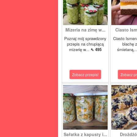
Mizeria na zimę w...
Ciasto Ism
Poznaj mój sprawdzony
Ciasto Ismen
przepis na chrupiącą
blachę z
mizerię w...
⇖ 495
śmietaną,.
Zobacz przepis!
Zobacz pr
Sałatka z kapusty i...
Drożdżó