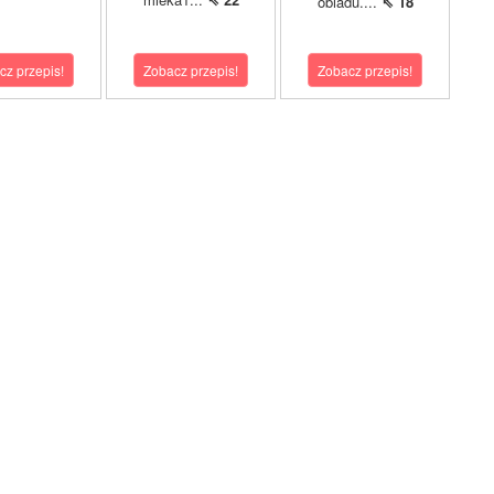
obiadu....
⇖ 18
cz przepis!
Zobacz przepis!
Zobacz przepis!