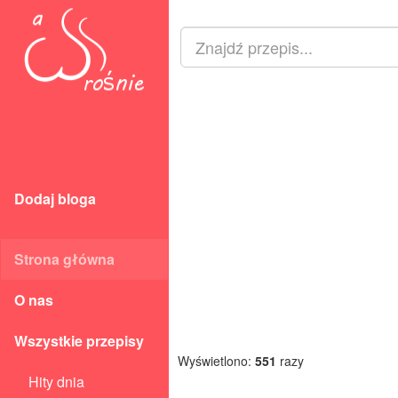
Dodaj bloga
Strona główna
O nas
Wszystkie przepisy
Wyświetlono:
551
razy
Hity dnia