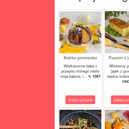
Babka genewska
Pasztet z j
Wielkanocna baba z
Wiosenny p
przepisu którego robiła
jajek z gr
moja babcia, i...
⇖ 1067
będzie królo
144
Zobacz przepis!
Zobacz pr