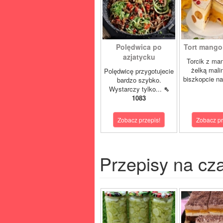
Polędwica po
Tort mango 
azjatycku
Torcik z man
żelką mali
Polędwicę przygotujecie
biszkopcie na
bardzo szybko.
Wystarczy tylko...
⇖
1083
Zobacz przepis!
Zobacz pr
Przepisy na cz