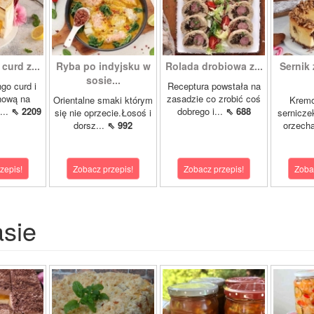
curd z...
Ryba po indyjsku w
Rolada drobiowa z...
Sernik 
sosie...
go curd i
Receptura powstała na
nową na
zasadzie co zrobić coś
Orientalne smaki którym
Krem
...
⇖ 2209
dobrego i...
⇖ 688
się nie oprzecie.Łosoś i
sernicze
dorsz...
⇖ 992
orzecha
zepis!
Zobacz przepis!
Zobacz przepis!
Zoba
asie