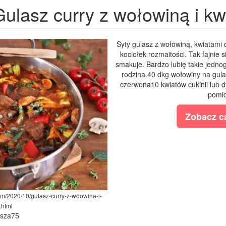
ulasz curry z wołowiną i kwi
Syty gulasz z wołowiną, kwiatami c
kociołek rozmaitości. Tak fajnie 
smakuje. Bardzo lubię takie jedno
rodzina.40 dkg wołowiny na gul
czerwona10 kwiatów cukinii lub 
pomid
Zobacz ca
om/2020/10/gulasz-curry-z-woowina-i-
.html
ysza75