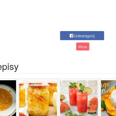
Udostępnij
Mięsa
episy