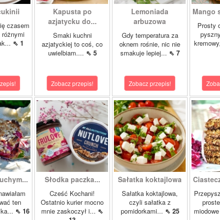
ukinii
Kapusta po
Lemoniada
Mango st
azjatycku do...
arbuzowa
się czasem
Prosty d
 różnymi
pyszny
Smaki kuchni
Gdy temperatura za
ak...
⇖ 1
kremowy,
azjatyckiej to coś, co
oknem rośnie, nic nie
uwielbiam....
⇖ 5
smakuje lepiej...
⇖ 7
zepis!
Zobacz przepis!
Zobacz przepis!
Zoba
uchym...
Słodka paczka...
Sałatka koktajlowa
Ciastec
nawiałam
Cześć Kochani!
Sałatka koktajlowa,
Przepysz
zwać ten
Ostatnio kurier mocno
czyli sałatka z
proste
ka...
⇖ 16
mnie zaskoczył i...
⇖
pomidorkami...
⇖ 25
miodowe 
13