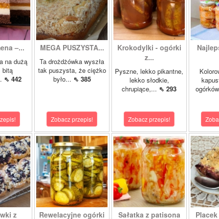
ena –...
MEGA PUSZYSTA...
Krokodylki - ogórki
Najlep
z...
a na dużą
Ta drożdżówka wyszła
 bitą
tak puszysta, że ciężko
Pyszne, lekko pikantne,
Koloro
..
⇖ 442
było...
⇖ 385
lekko słodkie,
kapust
chrupiące,...
⇖ 293
ogórków
zepis!
Zobacz przepis!
Zobacz przepis!
Zoba
wki z
Rewelacyjne ogórki
Sałatka z patisona
Placek