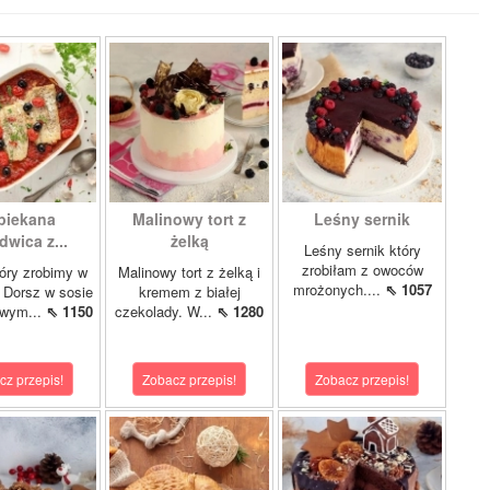
piekana
Malinowy tort z
Leśny sernik
dwica z...
żelką
Leśny sernik który
zrobiłam z owoców
óry zrobimy w
Malinowy tort z żelką i
mrożonych....
⇖ 1057
 Dorsz w sosie
kremem z białej
owym...
⇖ 1150
czekolady. W...
⇖ 1280
cz przepis!
Zobacz przepis!
Zobacz przepis!