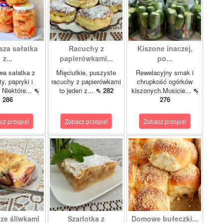
sza sałatka
Racuchy z
Kiszone inaczej,
z...
papierówkami...
po...
wa sałatka z
Mięciutkie, puszyste
Rewelacyjny smak i
y, papryki i
racuchy z papierówkami
chrupkość ogórków
 Niektóre...
⇖
to jeden z...
⇖ 282
kiszonych.Musicie...
⇖
286
276
cz przepis!
Zobacz przepis!
Zobacz przepis!
 ze śliwkami
Szarlotka z
Domowe bułeczki...