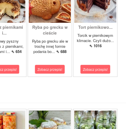
z piernikami
Ryba po grecku w
Tort piernikowo...
i...
cieście
Torcik w piernikowym
klimacie. Czyli dużo...
owy pyszny
Ryba po grecku ale w
⇖ 1016
k z piernikami,
trochę innej formie
mi i...
⇖ 654
podania bo...
⇖ 688
cz przepis!
Zobacz przepis!
Zobacz przepis!