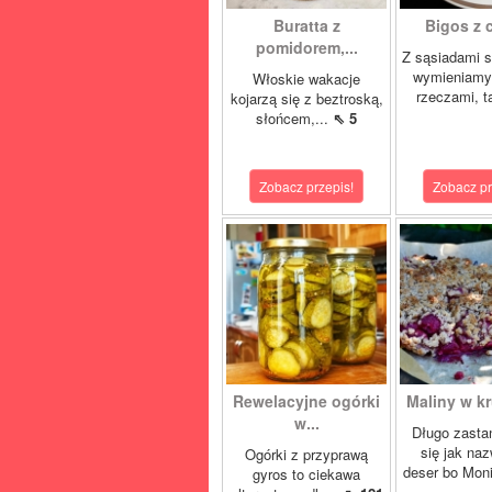
Buratta z
Bigos z c
pomidorem,...
Z sąsiadami 
wymieniamy
Włoskie wakacje
rzeczami, t
kojarzą się z beztroską,
słońcem,...
⇖ 5
Zobacz przepis!
Zobacz pr
Rewelacyjne ogórki
Maliny w kr
w...
Długo zasta
się jak na
Ogórki z przyprawą
deser bo Moni
gyros to ciekawa