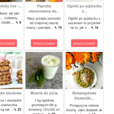
icky rice -...
Papryka
Ogórki po azjatycku
marynowana do...
z...
eser, ale jaki
... cudowny,
Nasz przepis pochodzi
Ogórki po azjatycku z
 słodki....
⇖ 8
od znajomej naszej
sezamem to przykład
mamy i pamięta...
⇖ 19
na to, jak z...
⇖ 18
cz przepis!
Zobacz przepis!
Zobacz przepis!
zka miodowe
Mizeria do picia
Szmaragdowe
kluseczki...
ne i niezwykle
1 kg ogórków
 ciasteczka
gruntowych180 g
Przepyszne zielone
są tak...
⇖ 23
śmietany 12%300 ml
kluchy. Jako dodatek do
mleka1...
⇖ 22