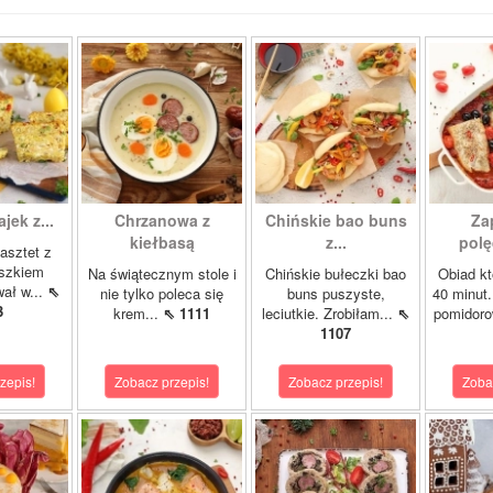
ajek z...
Chrzanowa z
Chińskie bao buns
Za
kiełbasą
z...
polę
asztet z
oszkiem
Na świątecznym stole i
Chińskie bułeczki bao
Obiad kt
wał w...
⇖
nie tylko poleca się
buns puszyste,
40 minut.
3
krem...
⇖ 1111
leciutkie. Zrobiłam...
⇖
pomidor
1107
zepis!
Zobacz przepis!
Zobacz przepis!
Zoba