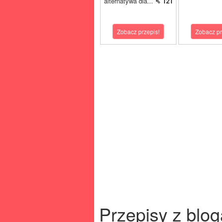
alternatywa dla...
⇖ 121
Zobacz przepis!
Zobacz pr
Przepisy z blog