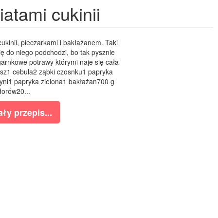
atami cukinii
ukinii, pieczarkami i bakłażanem. Taki
się do niego podchodzi, bo tak pysznie
garnkowe potrawy którymi naje się cała
asz1 cebula2 ząbki czosnku1 papryka
dyni1 papryka zielona1 bakłażan700 g
orów20...
ły przepis...