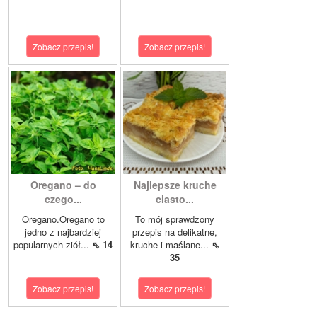
Zobacz przepis!
Zobacz przepis!
Oregano – do
Najlepsze kruche
czego...
ciasto...
Oregano.Oregano to
To mój sprawdzony
jedno z najbardziej
przepis na delikatne,
popularnych ziół...
⇖ 14
kruche i maślane...
⇖
35
Zobacz przepis!
Zobacz przepis!