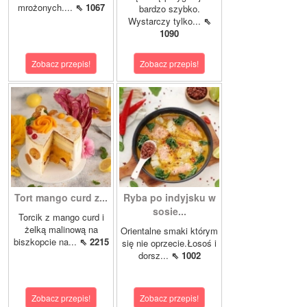
mrożonych....
⇖ 1067
bardzo szybko.
Wystarczy tylko...
⇖
1090
Zobacz przepis!
Zobacz przepis!
Tort mango curd z...
Ryba po indyjsku w
sosie...
Torcik z mango curd i
żelką malinową na
Orientalne smaki którym
biszkopcie na...
⇖ 2215
się nie oprzecie.Łosoś i
dorsz...
⇖ 1002
Zobacz przepis!
Zobacz przepis!