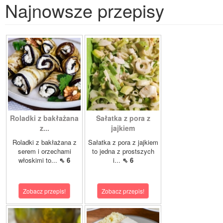
Najnowsze przepisy
Roladki z bakłażana
Sałatka z pora z
z...
jajkiem
Roladki z bakłażana z
Sałatka z pora z jajkiem
serem i orzechami
to jedna z prostszych
włoskimi to...
⇖ 6
i...
⇖ 6
Zobacz przepis!
Zobacz przepis!