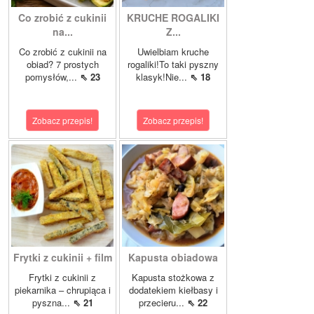
Co zrobić z cukinii
KRUCHE ROGALIKI
na...
Z...
Co zrobić z cukinii na
Uwielbiam kruche
obiad? 7 prostych
rogaliki!To taki pyszny
pomysłów,...
⇖ 23
klasyk!Nie...
⇖ 18
Zobacz przepis!
Zobacz przepis!
Frytki z cukinii + film
Kapusta obiadowa
Frytki z cukinii z
Kapusta stożkowa z
piekarnika – chrupiąca i
dodatekiem kiełbasy i
pyszna...
⇖ 21
przecieru...
⇖ 22