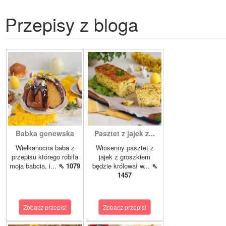
Przepisy z bloga
Babka genewska
Pasztet z jajek z...
Wielkanocna baba z
Wiosenny pasztet z
przepisu którego robiła
jajek z groszkiem
moja babcia, i...
⇖ 1079
będzie królował w...
⇖
1457
Zobacz przepis!
Zobacz przepis!