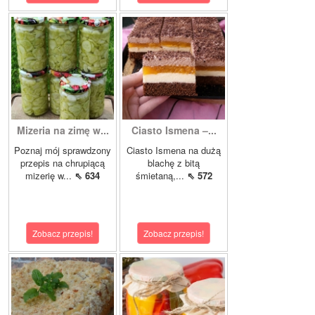
Mizeria na zimę w...
Ciasto Ismena –...
Poznaj mój sprawdzony
Ciasto Ismena na dużą
przepis na chrupiącą
blachę z bitą
mizerię w...
⇖ 634
śmietaną,...
⇖ 572
Zobacz przepis!
Zobacz przepis!