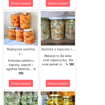
Zobacz przepis!
Zobacz przepis!
Najlepsza sałatka
Sałatka z kapusty i...
z...
Wakacje to dla wielu
czas odpoczynku. Dla
Kolorowa sałatka z
mnie jednak to...
⇖ 380
kapusty, papryki i
ogórków Niektóre...
⇖
385
Zobacz przepis!
Zobacz przepis!