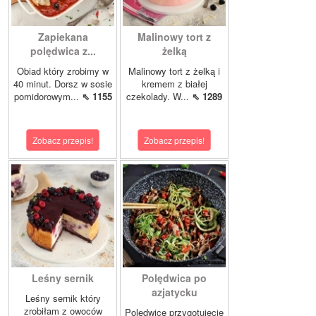
Zapiekana
Malinowy tort z
polędwica z...
żelką
Obiad który zrobimy w
Malinowy tort z żelką i
40 minut. Dorsz w sosie
kremem z białej
pomidorowym...
⇖ 1155
czekolady. W...
⇖ 1289
Zobacz przepis!
Zobacz przepis!
Leśny sernik
Polędwica po
azjatycku
Leśny sernik który
zrobiłam z owoców
Polędwicę przygotujecie