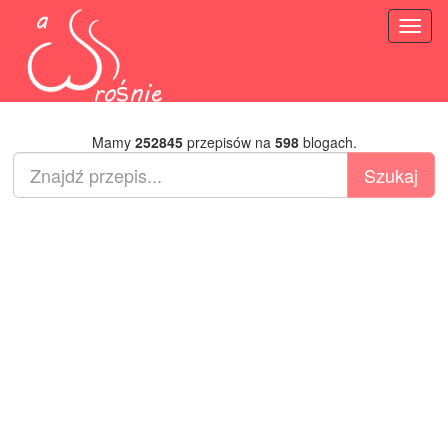
Toggl
naviga
Mamy
252845
przepisów na
598
blogach.