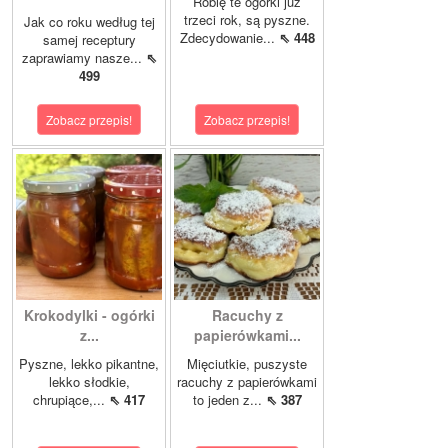
Robię te ogórki już
trzeci rok, są pyszne.
Jak co roku według tej
Zdecydowanie...
⇖ 448
samej receptury
zaprawiamy nasze...
⇖
499
Zobacz przepis!
Zobacz przepis!
Krokodylki - ogórki
Racuchy z
z...
papierówkami...
Pyszne, lekko pikantne,
Mięciutkie, puszyste
lekko słodkie,
racuchy z papierówkami
chrupiące,...
⇖ 417
to jeden z...
⇖ 387