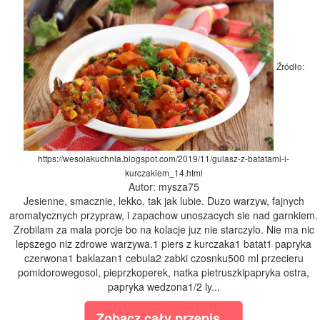
Źródło:
https://wesolakuchnia.blogspot.com/2019/11/gulasz-z-batatami-i-
kurczakiem_14.html
Autor: mysza75
Jesienne, smacznie, lekko, tak jak lubie. Duzo warzyw, fajnych
aromatycznych przypraw, i zapachow unoszacych sie nad garnkiem.
Zrobilam za mala porcje bo na kolacje juz nie starczylo. Nie ma nic
lepszego niz zdrowe warzywa.1 piers z kurczaka1 batat1 papryka
czerwona1 baklazan1 cebula2 zabki czosnku500 ml przecieru
pomidorowegosol, pieprzkoperek, natka pietruszkipapryka ostra,
papryka wedzona1/2 ly...
Zobacz cały przepis...