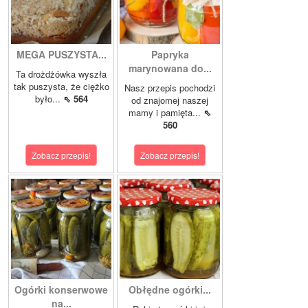
MEGA PUSZYSTA...
Papryka
marynowana do...
Ta drożdżówka wyszła
tak puszysta, że ciężko
Nasz przepis pochodzi
było...
⇖ 564
od znajomej naszej
mamy i pamięta...
⇖
560
Zobacz przepis!
Zobacz przepis!
Ogórki konserwowe
Obłędne ogórki...
na...