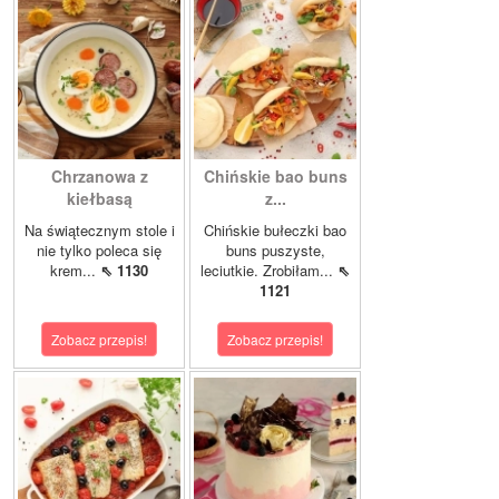
Chrzanowa z
Chińskie bao buns
kiełbasą
z...
Na świątecznym stole i
Chińskie bułeczki bao
nie tylko poleca się
buns puszyste,
krem...
⇖ 1130
leciutkie. Zrobiłam...
⇖
1121
Zobacz przepis!
Zobacz przepis!