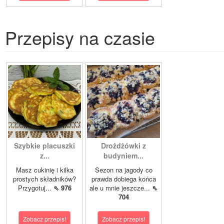
Przepisy na czasie
Szybkie placuszki
Drożdżówki z
z...
budyniem...
Masz cukinię i kilka
Sezon na jagody co
prostych składników?
prawda dobiega końca
Przygotuj...
⇖ 976
ale u mnie jeszcze...
⇖
704
Zobacz przepis!
Zobacz przepis!