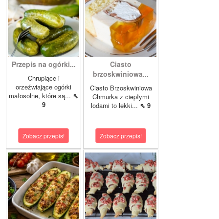
Przepis na ogórki...
Ciasto
brzoskwiniowa...
Chrupiące i
orzeźwiające ogórki
Ciasto Brzoskwiniowa
małosolne, które są...
⇖
Chmurka z ciepłymi
9
lodami to lekki...
⇖ 9
Zobacz przepis!
Zobacz przepis!