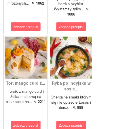
mrożonych....
⇖ 1062
bardzo szybko.
Wystarczy tylko...
⇖
1086
Zobacz przepis!
Zobacz przepis!
Tort mango curd z...
Ryba po indyjsku w
sosie...
Torcik z mango curd i
żelką malinową na
Orientalne smaki którym
biszkopcie na...
⇖ 2211
się nie oprzecie.Łosoś i
dorsz...
⇖ 999
Zobacz przepis!
Zobacz przepis!