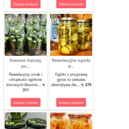
Zobacz przepis!
Zobacz przepis!
Kiszone inaczej,
Rewelacyjne ogórki
po...
w...
Rewelacyjny smak i
Ogórki z przyprawą
chrupkość ogórków
gyros to ciekawa
kiszonych.Musicie...
⇖
alternatywa dla...
⇖ 279
311
Zobacz przepis!
Zobacz przepis!