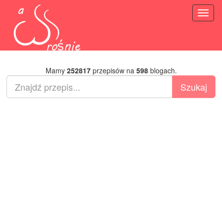
Toggl
naviga
Mamy
252817
przepisów na
598
blogach.