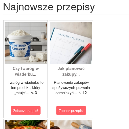
Najnowsze przepisy
Czy twaróg w
Jak planować
wiaderku...
zakupy...
Twaróg w wiaderku to
Planowanie zakupów
ten produkt, który
spożywczych pozwala
„ratuje”...
⇖ 3
ograniczyć...
⇖ 12
Zobacz przepis!
Zobacz przepis!