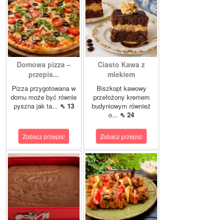
Domowa pizza –
Ciasto Kawa z
przepis...
mlekiem
Pizza przygotowana w
Biszkopt kawowy
domu może być równie
przełożony kremem
pyszna jak ta...
⇖ 13
budyniowym również
o...
⇖ 24
Zobacz przepis!
Zobacz przepis!