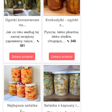
Ogórki konserwowe
Krokodylki - ogórki
na...
z...
Jak co roku według tej
Pyszne, lekko pikantne,
samej receptury
lekko słodkie,
zaprawiamy nasze...
⇖
chrupiące,...
⇖ 348
381
Zobacz przepis!
Zobacz przepis!
Najlepsza sałatka
Sałatka z kapusty i...
z...