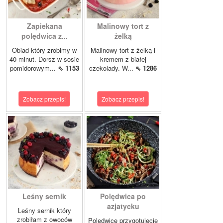
Zapiekana
Malinowy tort z
polędwica z...
żelką
Obiad który zrobimy w
Malinowy tort z żelką i
40 minut. Dorsz w sosie
kremem z białej
pomidorowym...
⇖ 1153
czekolady. W...
⇖ 1286
Zobacz przepis!
Zobacz przepis!
Leśny sernik
Polędwica po
azjatycku
Leśny sernik który
zrobiłam z owoców
Polędwicę przygotujecie