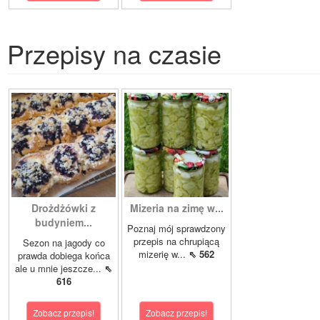
Przepisy na czasie
Drożdżówki z
Mizeria na zimę w...
budyniem...
Poznaj mój sprawdzony
przepis na chrupiącą
Sezon na jagody co
mizerię w...
⇖ 562
prawda dobiega końca
ale u mnie jeszcze...
⇖
616
Zobacz przepis!
Zobacz przepis!