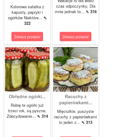
Wakacje to dla wielu
czas odpoczynku. Dla
Kolorowa sałatka z
mnie jednak to...
⇖ 316
kapusty, papryki i
ogórków Niektóre...
⇖
322
Zobacz przepis!
Zobacz przepis!
Obłędne ogórki...
Racuchy z
papierówkami...
Robię te ogórki już
trzeci rok, są pyszne.
Mięciutkie, puszyste
Zdecydowanie...
⇖ 314
racuchy z papierówkami
to jeden z...
⇖ 313