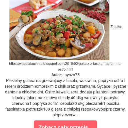
Źródło:
https://wesolakuchnia.blogspot.com/2018/02/gulasz-z-fasola-i-serem-na-
ostro.html
Autor: mysza75
Piekielny gulasz rozgrzewajacy z fasola, wolowina, papryka ostra i
serem srodziemnomorskim z chilli oraz grzankami. Sycace i pyszne
danie na chlodne dni. Ostre kawalki sera dodaja pikanterii potrawy.
Idealny talerz na zimowe chlody.40 dkg wolowiny1 papryka
czerwona1 papryka zolta1 cebula20 dkg pieczarek1 puszka
fasolinatka pietruszki100 g sera z chiliolej rzepakowypieprz czarny,
pieprz czerw...
Zobacz cały przepis...