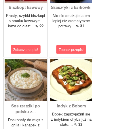
Biszkopt kawowy
Szaszłyki z karkówki
Prosty, szybki biszkopt
Nic nie smakuje latem
o smaku kawowym -
lepiej niż aromatyczne
baza do ciast...
⇖ 22
potrawy...
⇖ 31
Zobacz przepis!
Zobacz przepis!
Sos tzatziki po
Indyk z Bobem
polsku z...
Bobek zaprzyjaźnił się
z indykiem chyba już na
Doskonały do mięs z
stałe....
⇖ 32
grilla i kanapek z