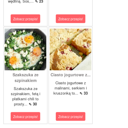
wędliną. Sos,...
⇖ 23
Zobacz przepis!
Zobacz przepis!
Szakszuka ze
Ciasto jogurtowe z...
szpinakiem
Ciasto jogurtowe z
malinami, serkiem i
Szakszuka ze
kruszonką to...
⇖ 33
szpinakiem, fetą i
płatkami chili to
prosty...
⇖ 30
Zobacz przepis!
Zobacz przepis!