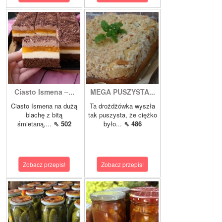
Ciasto Ismena –...
MEGA PUSZYSTA...
Ciasto Ismena na dużą
Ta drożdżówka wyszła
blachę z bitą
tak puszysta, że ciężko
śmietaną,...
⇖ 502
było...
⇖ 486
Zobacz przepis!
Zobacz przepis!