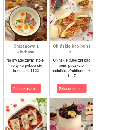
Chrzanowa z
Chińskie bao buns
kiełbasą
z...
Na świątecznym stole i
Chińskie bułeczki bao
nie tylko poleca się
buns puszyste,
krem...
⇖ 1122
leciutkie. Zrobiłam...
⇖
1117
Zobacz przepis!
Zobacz przepis!